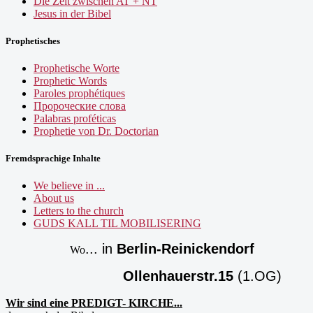
Die Zeit zwischen AT + NT
Jesus in der Bibel
Prophetisches
Prophetische Worte
Prophetic Words
Paroles prophétiques
Пророческие слова
Palabras proféticas
Prophetie von Dr. Doctorian
Fremdsprachige Inhalte
We believe in ...
About us
Letters to the church
GUDS KALL TIL MOBILISERING
... in
Berlin-Reinickendorf
Wo
Ollenhauerstr.15
(1.OG)
Wir sind eine PREDIGT- KIRCHE...