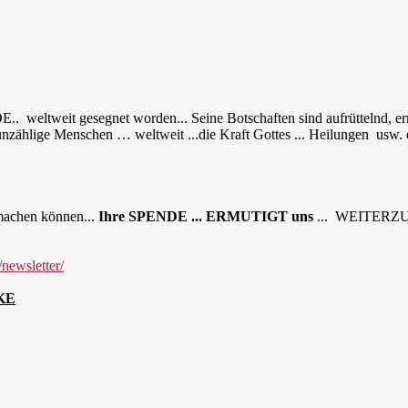
eltweit gesegnet worden... Seine Botschaften sind aufrüttelnd, ermu
 unzählige Menschen … weltweit ...die Kraft Gottes ... Heilungen usw. e
machen können...
Ihre SPENDE ... ERMUTIGT uns
... WEITERZ
/newsletter/
NKE