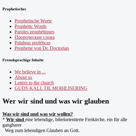
Prophetisches
Prophetische Worte
Prophetic Words
Paroles prophétiques
Пророческие слова
Palabras proféticas
Prophetie von Dr. Doctorian
Fremdsprachige Inhalte
We believe in ...
About us
Letters to the church
GUDS KALL TIL MOBILISERING
Wer wir sind und was wir glauben
Was wir sind und was wir wollen?
*
Wir sind
eine lebendige, bibelorientierte Freikirche, ein für alle
gangbarer
Weg zum lebendigen Glauben an Gott.