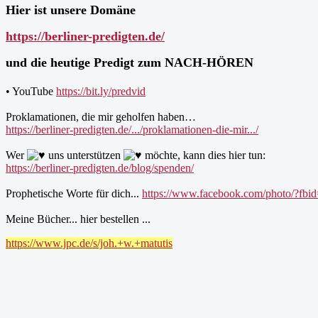
Hier ist unsere Domäne
https://berliner-predigten.de/
und die heutige Predigt zum NACH-HÖREN
• YouTube
https://bit.ly/predvid
Proklamationen, die mir geholfen haben…
https://berliner-predigten.de/.../proklamationen-die-mir.../
Wer
uns unterstützen
möchte, kann dies hier tun:
https://berliner-predigten.de/blog/spenden/
Prophetische Worte für dich...
https://www.facebook.com/photo/?f
Meine Bücher... hier bestellen ...
https://www.jpc.de/s/joh.+w.+matutis