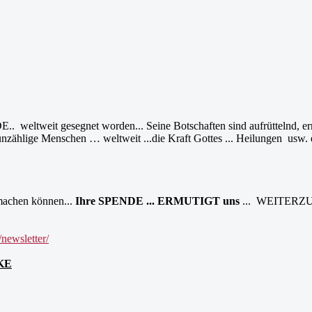
eltweit gesegnet worden... Seine Botschaften sind aufrüttelnd, ermu
 unzählige Menschen … weltweit ...die Kraft Gottes ... Heilungen usw. e
machen können...
Ihre SPENDE ... ERMUTIGT uns
... WEITERZ
/newsletter/
NKE