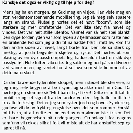
Kanskje det også er viktig og til hjelp for deg?
Mens jeg ba en morgen, ga Gud meg en visjon. Han viste meg en
stor, verdensomspennende mobilisering. Jeg så meg selv spasere
langs en strand. Plutselig hørtes det et høyt "boom", som ble
sterkere og mer omfattende. Det var ikke støy fra havet og
vinden. Det var helt stille utenfor. Vannet var så helt speilblankt.
Den dype tordenlyden var som lyden av fjellmasser som raste ned,
en brakende lyd som jeg aldri til nå hadde hørt i mitt liv, kom fra
den andre siden av havet, langt borte fra. Den ble så sterk og
mektig, at jorda begynte å skjelve og ryste. Det hørtes ut som
blåsing av en dyp basstrompet. Jeg hadde aldri hørt en slik dyp
basslyd før. Hele luften vibrerte. Jeg satte meg ned på sanddynene
ved vannkanten, og ventet for å se hva som ville komme ut av
dette naturskuet.
Da den brakende lyden ikke stoppet, men i stedet ble sterkere, så
jeg meg selv begynne å be i synet og snakke med min Gud. Da
hørte jeg en stemme si: "Mitt barn, frykt ikke! Dette er mitt kall til
mobilisering, et signal fra den andre verden. Jeg kaller mitt folk
fra alle folkeslag. Det er jeg som ryster jorda og havet. Syndere og
gudløse vil dø av frykt og engstelse over det som kommer. Forstå,
mitt barn, at alt dette er innledet av den økonomiske krisen. Det
er bare begynnelsen på undergangen. Grunnlaget for dagens
samfunn vil rokkes slik at folk vil miste alt de har anskaffet seg og
lagret til nå.