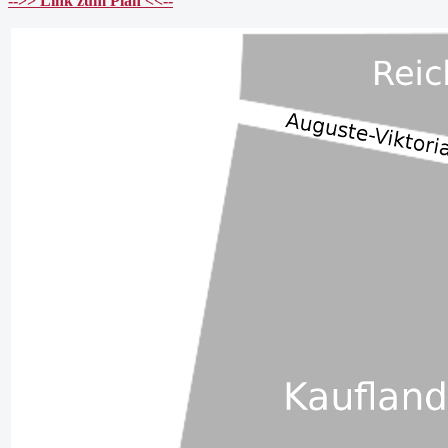
-->> Link zum Plan <<--