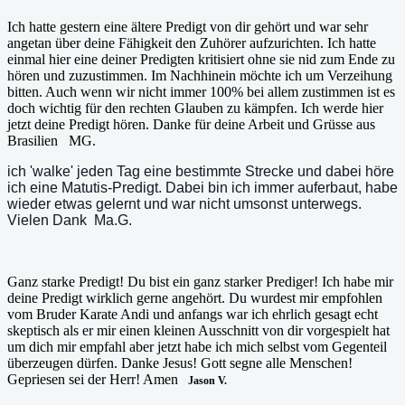
Ich hatte gestern eine ältere Predigt von dir gehört und war sehr
angetan über deine Fähigkeit den Zuhörer aufzurichten. Ich hatte
einmal hier eine deiner Predigten kritisiert ohne sie nid zum Ende zu
hören und zuzustimmen. Im Nachhinein möchte ich um Verzeihung
bitten. Auch wenn wir nicht immer 100% bei allem zustimmen ist es
doch wichtig für den rechten Glauben zu kämpfen. Ich werde hier
jetzt deine Predigt hören. Danke für deine Arbeit und Grüsse aus
Brasilien MG.
ich 'walke' jeden Tag eine bestimmte Strecke und dabei höre
ich eine Matutis-Predigt. Dabei bin ich immer auferbaut, habe
wieder etwas gelernt und war nicht umsonst unterwegs.
Vielen Dank Ma.G.
Ganz starke Predigt! Du bist ein ganz starker Prediger! Ich habe mir
deine Predigt wirklich gerne angehört. Du wurdest mir empfohlen
vom Bruder Karate Andi und anfangs war ich ehrlich gesagt echt
skeptisch als er mir einen kleinen Ausschnitt von dir vorgespielt hat
um dich mir empfahl aber jetzt habe ich mich selbst vom Gegenteil
überzeugen dürfen. Danke Jesus! Gott segne alle Menschen!
Gepriesen sei der Herr! Amen
Jason V.