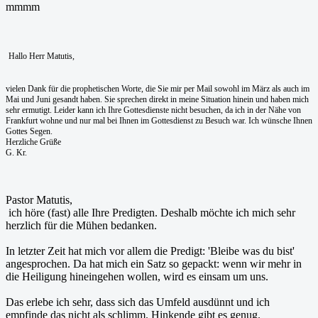
mmmm
Hallo Herr Matutis,
vielen Dank für die prophetischen Worte, die Sie mir per Mail sowohl im März als auch im
Mai und Juni gesandt haben. Sie sprechen direkt in meine Situation hinein und haben mich
sehr ermutigt. Leider kann ich Ihre Gottesdienste nicht besuchen, da ich in der Nähe von
Frankfurt wohne und nur mal bei Ihnen im Gottesdienst zu Besuch war. Ich wünsche Ihnen
Gottes Segen.
Herzliche Grüße
G. Kr.
Pastor Matutis,
ich höre (fast) alle Ihre Predigten. Deshalb möchte ich mich sehr
herzlich für die Mühen bedanken.
In letzter Zeit hat mich vor allem die Predigt: 'Bleibe was du bist'
angesprochen. Da hat mich ein Satz so gepackt: wenn wir mehr in
die Heiligung hineingehen wollen, wird es einsam um uns.
Das erlebe ich sehr, dass sich das Umfeld ausdünnt und ich
empfinde das nicht als schlimm. Hinkende gibt es genug.