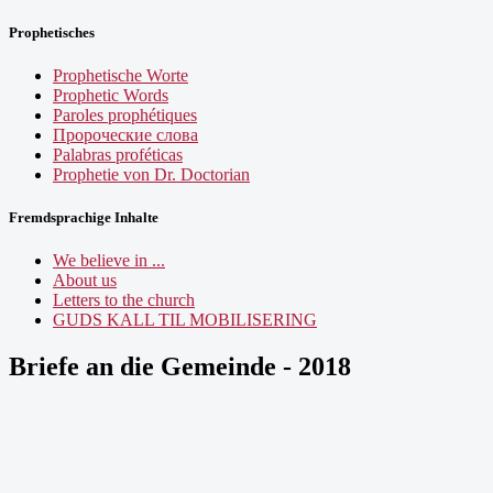
Prophetisches
Prophetische Worte
Prophetic Words
Paroles prophétiques
Пророческие слова
Palabras proféticas
Prophetie von Dr. Doctorian
Fremdsprachige Inhalte
We believe in ...
About us
Letters to the church
GUDS KALL TIL MOBILISERING
Briefe an die Gemeinde - 2018