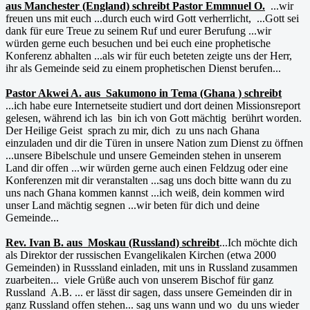
aus Manchester (England) schreibt Pastor Emmnuel O.
...wir
freuen uns mit euch ...durch euch wird Gott verherrlicht, ...Gott sei
dank für eure Treue zu seinem Ruf und eurer Berufung ...wir
würden gerne euch besuchen und bei euch eine prophetische
Konferenz abhalten ...als wir für euch beteten zeigte uns der Herr,
ihr als Gemeinde seid zu einem prophetischen Dienst berufen...
Pastor Akwei A. aus Sakumono in Tema (Ghana ) schreibt
...ich habe eure Internetseite studiert und dort deinen Missionsreport
gelesen, während ich las bin ich von Gott mächtig berührt worden.
Der Heilige Geist sprach zu mir, dich zu uns nach Ghana
einzuladen und dir die Türen in unsere Nation zum Dienst zu öffnen
...unsere Bibelschule und unsere Gemeinden stehen in unserem
Land dir offen ...wir würden gerne auch einen Feldzug oder eine
Konferenzen mit dir veranstalten ...sag uns doch bitte wann du zu
uns nach Ghana kommen kannst ...ich weiß, dein kommen wird
unser Land mächtig segnen ...wir beten für dich und deine
Gemeinde...
Rev. Ivan B. aus Moskau (Russland) schreibt
...Ich möchte dich
als Direktor der russischen Evangelikalen Kirchen (etwa 2000
Gemeinden) in Russsland einladen, mit uns in Russland zusammen
zuarbeiten... viele Grüße auch von unserem Bischof für ganz
Russland A.B. ... er lässt dir sagen, dass unsere Gemeinden dir in
ganz Russland offen stehen... sag uns wann und wo du uns wieder