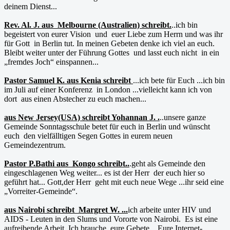
deinem Dienst...
Rev. Al. J. aus Melbourne (Australien) schreibt.
..ich bin
begeistert von eurer Vision und euer Liebe zum Herrn und was ihr
für Gott in Berlin tut. In meinen Gebeten denke ich viel an euch.
Bleibt weiter unter der Führung Gottes und lasst euch nicht in ein
„fremdes Joch“ einspannen...
Pastor Samuel K. aus Kenia schreibt
...ich bete für Euch ...ich bin
im Juli auf einer Konferenz in London ...vielleicht kann ich von
dort aus einen Abstecher zu euch machen...
aus New Jersey(USA) schreibt Yohannan J. .
..unsere ganze
Gemeinde Sonntagsschule betet für euch in Berlin und wünscht
euch den vielfälltigen Segen Gottes in eurem neuen
Gemeindezentrum.
Pastor P.Bathi aus Kongo schreibt..
.geht als Gemeinde den
eingeschlagenen Weg weiter... es ist der Herr der euch hier so
geführt hat... Gott,der Herr geht mit euch neue Wege ...ihr seid eine
„Vorreiter-Gemeinde“.
aus Nairobi schreibt Margret W. ...
ich arbeite unter HIV und
AIDS - Leuten in den Slums und Vororte von Nairobi. Es ist eine
aufreibende Arbeit. Ich brauche eure Gebete... Eure Internet-