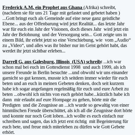
Frederick A.M. ein Prophet aus Ghana
(Afrika) schreibt,
(nachdem sie für uns 21 Tage mit gefastet und gebetet haben )
...Gott bringt euch als Gemeinde auf eine neue ganz geistliche
Ebene... aus der Offenbarung wird jetzt Realität... das letzte Jahr
war für euch ein Jahr der Visionen, doch dieses Jahr wird jetzt ein
Jahr der Belohnung und der Versorgung sein... Gott zeigte uns in
einem Bild, ihr erlebt jetzt so eine Verschiebung, wie vom „Audio“
zu „Video“, und alles was ihr bisher nur im Geist gehört habt, das
werdet ihr jetzt sichtbar erleben...
Darrell G. aus Galesburg, Illinois (USA) schreib
t ...ich war
schon mal bei euch im Gottesdienst 1998 und auch 1999, als ich
unsere Freunde in Berlin besuchte ...und obwohl wir uns einander
garnicht so gut kennen, musste ich seitdem immer wieder für euch
beten und an euch in meinen Gebeten denken, doch seit kurzem
habe ich sogar angefangen regelmäßig für euch und eure Arbeit zu
beten ...obwohl ich nichts von euch gehört habe...kürzlich habe ich
dann mir erlaubt auf eure Hompage zu gehen, hörte mir die
Predigten und die Zeugnisse an ...ich wurde so gewaltig von einer
himmlischen Freude überschüttet, als ich all die Zeugnisse dort hörte
und konnte nur noch Gott loben...ich wollte es euch einfach nur
schreiben und sagen, das ich jetzt erst richtig mit Begeisterung für
euch bete, und freue mich miterleben zu dürfen wie Gott Gebete
erhört.