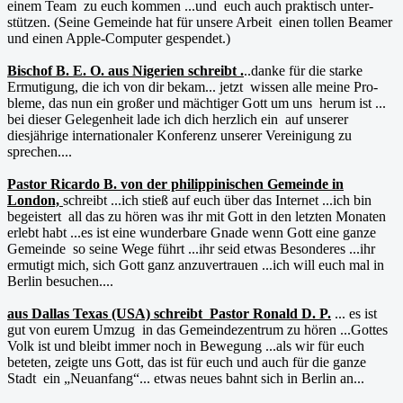
einem Team zu euch kommen ...und euch auch praktisch unter-
stützen. (Seine Gemeinde hat für unsere Arbeit einen tollen Beamer
und einen Apple-Computer gespendet.)
Bischof B. E. O. aus Nigerien schreibt .
..danke für die starke
Ermutigung, die ich von dir bekam... jetzt wissen alle meine Pro-
bleme, das nun ein großer und mächtiger Gott um uns herum ist ...
bei dieser Gelegenheit lade ich dich herzlich ein auf unserer
diesjährige internationaler Konferenz unserer Vereinigung zu
sprechen....
Pastor Ricardo B. von der philippinischen Gemeinde in
London,
schreibt ...ich stieß auf euch über das Internet ...ich bin
begeistert all das zu hören was ihr mit Gott in den letzten Monaten
erlebt habt ...es ist eine wunderbare Gnade wenn Gott eine ganze
Gemeinde so seine Wege führt ...ihr seid etwas Besonderes ...ihr
ermutigt mich, sich Gott ganz anzuvertrauen ...ich will euch mal in
Berlin besuchen....
aus Dallas Texas (USA) schreibt Pastor Ronald D. P.
... es ist
gut von eurem Umzug in das Gemeindezentrum zu hören ...Gottes
Volk ist und bleibt immer noch in Bewegung ...als wir für euch
beteten, zeigte uns Gott, das ist für euch und auch für die ganze
Stadt ein „Neuanfang“... etwas neues bahnt sich in Berlin an...