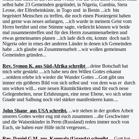
selbst habe 23 Gemeinden gegründet, in Nigeria, Gambia, Siera
Leone, der Elfenbeinküste, in Togo und in Benin ...ich bin
begeistert Menschen zu treffen, die noch einen Pioniergeist haben
und gerne was neues anfangen, ...ich wurde in meinem Geist vom
Herrn berührt und eine Stimme sagte, vielleicht können wir beide
mal zusammentreffen und für den Herrn zusammenarbeiten und
etwas gemeinsames planen ...ich lade dich ein, komm doch nach
Nigeria oder in eines der anderen Länder in denen ich Gemeinden
habe ...ich glaube an Zusammenarbeit ...wir wollen gemeinsam
Gemeinden gründen...
Rev. Symon K. aus Süd-Afrika schreibt
...deine Botschaft hat
mich sehr gestärkt ....ich habe neu den Willen Gottes erkannt
...seitdem erlebe ich wieder die Wunder Gottes ...Gott gibt uns
immer ein größeres Bild von sich selbst und von dem was er durch
uns wirken will... eure neuen Räumlichkeiten sind für euch neue
Gelegenheiten, neue Erfahrungen, eine neue Ebene, wo sich seine
Gnade und Salbung noch viel stärker manifestieren kann....
John Shane aus USA schreibt.
...wir stehen in der großen Arbeit
unseres Gottes weiter eng mit euch zusammen ...die Geschwister
und die Waisenkinder in Perm (Russland) reden immer noch von
Euch, sie haben eure Hilfe nicht vergessen...
Rev. Daniel G.M. aus Kampala (Uganda) schreibt.
...Gott hat