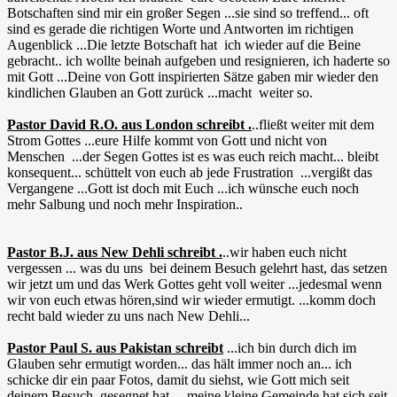
Botschaften sind mir ein großer Segen ...sie sind so treffend... oft
sind es gerade die richtigen Worte und Antworten im richtigen
Augenblick ...Die letzte Botschaft hat ich wieder auf die Beine
gebracht.. ich wollte beinah aufgeben und resignieren, ich haderte so
mit Gott ...Deine von Gott inspirierten Sätze gaben mir wieder den
kindlichen Glauben an Gott zurück ...macht weiter so.
Pastor David R.O. aus London schreibt .
..fließt weiter mit dem
Strom Gottes ...eure Hilfe kommt von Gott und nicht von
Menschen ...der Segen Gottes ist es was euch reich macht... bleibt
konsequent... schüttelt von euch ab jede Frustration ...vergißt das
Vergangene ...Gott ist doch mit Euch ...ich wünsche euch noch
mehr Salbung und noch mehr Inspiration..
Pastor B.J. aus New Dehli schreibt .
..wir haben euch nicht
vergessen ... was du uns bei deinem Besuch gelehrt hast, das setzen
wir jetzt um und das Werk Gottes geht voll weiter ...jedesmal wenn
wir von euch etwas hören,sind wir wieder ermutigt. ...komm doch
recht bald wieder zu uns nach New Dehli...
Pastor Paul S. aus Pakistan schreibt
...ich bin durch dich im
Glauben sehr ermutigt worden... das hält immer noch an... ich
schicke dir ein paar Fotos, damit du siehst, wie Gott mich seit
deinem Besuch gesegnet hat. ...meine kleine Gemeinde hat sich seit