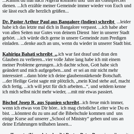
...Kannst du mal nach Nigeria kommen und uns als Gastsprecher
dienen. ...Ich erzähle meiner Gemeinde immer wieder von Euch und
sie lässt euch alle herzlich grüßen...
Dr. Pastor Arthur Paul aus Bangalore (Indien) schreibt
...leider
habe ich das letzte mal dich in Bangalore verpasst. ...ich habe aber
von allen Seiten nur Gutes von deinem Dienst hier in unserer Stadt
gehört. ...ich würde dich gerne in unsere Gemeinde zum Predigen
einladen. ...denke auch an uns, wenn du wieder in unserer Stadt bist.
Kahiriga Bahati schreibt ..
.ich war fast drauf und dran den
Glauben zu verlieren...vier volle Jahre lang habe ich mit einem
meiner Probleme gerungen...ich dachte schon, Gott habe sich
geändert und mich aufgegeben...und er sei an mir nicht mehr
interessiert ...dann hörte ich deine glaubensstärkende Botschaft.
...der Heilige Geist sagte mir plötzlich, „mein Kind stehe auf, macht
dich fertig, ...ich will jetzt für dich arbeiten...“, und seitdem kenne
ich mich selbst nicht mehr wieder, ...mit mir etwas passiert.
Bischof Josep R. aus Spanien schreibt
...ich freue mich immer,
wenn ich etwas von Dir höre.. ich mag christliche Leiter wie Du es
bist. ...könntest du zu uns auf die Bibelschule kommen und uns
einige Kurse auf unserer „School of Ministry“ geben und uns an
deine Erfahrungen teilhaben lassen...