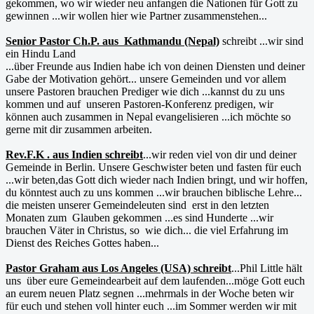
gekommen, wo wir wieder neu anfangen die Nationen für Gott zu
gewinnen ...wir wollen hier wie Partner zusammenstehen...
Senior Pastor Ch.P. aus Kathmandu (Nepal)
schreibt ...wir sind
ein Hindu Land
...über Freunde aus Indien habe ich von deinen Diensten und deiner
Gabe der Motivation gehört... unsere Gemeinden und vor allem
unsere Pastoren brauchen Prediger wie dich ...kannst du zu uns
kommen und auf unseren Pastoren-Konferenz predigen, wir
können auch zusammen in Nepal evangelisieren ...ich möchte so
gerne mit dir zusammen arbeiten.
Rev.F.K . aus Indien schreibt
...wir reden viel von dir und deiner
Gemeinde in Berlin. Unsere Geschwister beten und fasten für euch
...wir beten,das Gott dich wieder nach Indien bringt, und wir hoffen,
du könntest auch zu uns kommen ...wir brauchen biblische Lehre...
die meisten unserer Gemeindeleuten sind erst in den letzten
Monaten zum Glauben gekommen ...es sind Hunderte ...wir
brauchen Väter in Christus, so wie dich... die viel Erfahrung im
Dienst des Reiches Gottes haben...
Pastor Graham aus Los Angeles (USA) schreibt
...Phil Little hält
uns über eure Gemeindearbeit auf dem laufenden...möge Gott euch
an eurem neuen Platz segnen ...mehrmals in der Woche beten wir
für euch und stehen voll hinter euch ...im Sommer werden wir mit