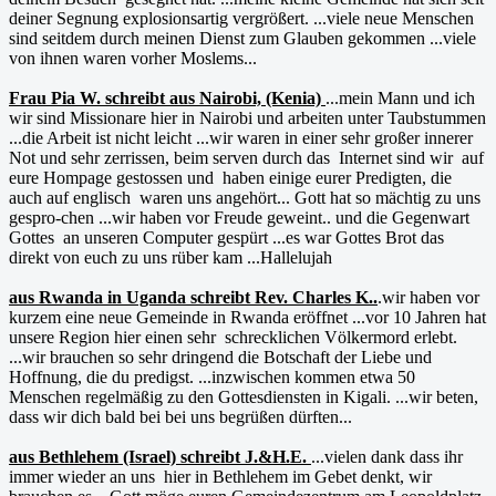
deiner Segnung explosionsartig vergrößert. ...viele neue Menschen
sind seitdem durch meinen Dienst zum Glauben gekommen ...viele
von ihnen waren vorher Moslems...
Frau Pia W. schreibt aus Nairobi, (Kenia)
...mein Mann und ich
wir sind Missionare hier in Nairobi und arbeiten unter Taubstummen
...die Arbeit ist nicht leicht ...wir waren in einer sehr großer innerer
Not und sehr zerrissen, beim serven durch das Internet sind wir auf
eure Hompage gestossen und haben einige eurer Predigten, die
auch auf englisch waren uns angehört... Gott hat so mächtig zu uns
gespro-chen ...wir haben vor Freude geweint.. und die Gegenwart
Gottes an unseren Computer gespürt ...es war Gottes Brot das
direkt von euch zu uns rüber kam ...Hallelujah
aus Rwanda in Uganda schreibt Rev. Charles K..
.wir haben vor
kurzem eine neue Gemeinde in Rwanda eröffnet ...vor 10 Jahren hat
unsere Region hier einen sehr schrecklichen Völkermord erlebt.
...wir brauchen so sehr dringend die Botschaft der Liebe und
Hoffnung, die du predigst. ...inzwischen kommen etwa 50
Menschen regelmäßig zu den Gottesdiensten in Kigali. ...wir beten,
dass wir dich bald bei bei uns begrüßen dürften...
aus Bethlehem (Israel) schreibt J.&H.E.
...vielen dank dass ihr
immer wieder an uns hier in Bethlehem im Gebet denkt, wir