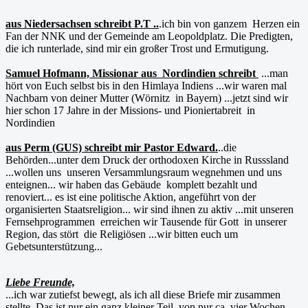
aus Niedersachsen schreibt P.T ..
.ich bin von ganzem Herzen ein
Fan der NNK und der Gemeinde am Leopoldplatz. Die Predigten,
die ich runterlade, sind mir ein großer Trost und Ermutigung.
Samuel Hofmann, Missionar aus Nordindien schreibt
...man
hört von Euch selbst bis in den Himlaya Indiens ...wir waren mal
Nachbarn von deiner Mutter (Wörnitz in Bayern) ...jetzt sind wir
hier schon 17 Jahre in der Missions- und Pioniertabreit in
Nordindien
aus Perm (GUS) schreibt mir Pastor Edward.
..die
Behörden...unter dem Druck der orthodoxen Kirche in Russsland
...wollen uns unseren Versammlungsraum wegnehmen und uns
enteignen... wir haben das Gebäude komplett bezahlt und
renoviert... es ist eine politische Aktion, angeführt von der
organisierten Staatsreligion... wir sind ihnen zu aktiv ...mit unseren
Fernsehprogrammen erreichen wir Tausende für Gott in unserer
Region, das stört die Religiösen ...wir bitten euch um
Gebetsunterstützung...
Liebe Freunde,
...ich war zutiefst bewegt, als ich all diese Briefe mir zusammen
stellte. Das ist nur ein ganz kleiner Teil, von nur ca. vier Wochen.