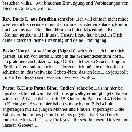
besuchen willst. ...wir brauchen Ermutigung und Verbindungen von
Dienern Gottes, wie dich...
Rev. Dario L. aus Brasilien schreibt
...ich will einfach nicht müde
werden dich zu erinnern und dich immer wieder einzuladen, komm
doch zu uns nach Brasilien. Höre doch den Mazedonien Ruf
„Komm herüber und hilf uns“. Unsere Leute hier brauchen Dich,
deine Botschaft, deine Erfahrung und deine Ermutigung.
Pastor Tony U. aus Enugu (Nigeria) schreibt.
.. ich habe mich
gefreut, als ich von euren Einzug in das Gemeindezentrum hörte..
ich gratuliere euch dazu ...möge Gott euch hier zu Segens-Trägern
für diese Generation machen ...übrigens, ich möchte euch mit ein
schließen in das weltweite Gebets-Netz, das ich leite... ab jetzt sollt
ihr ein Teil dessen sein, was Gott weltweit wirkt...
Pastor G.H aus Patna Bihar (Indien) schreibt
...als ihr hier bei
uns das letzte mal wart, habt ihr uns gewaltig ermutigt... jetzt haben
wir schon 2 Waisenhäuser mit 18 Kindern in Patna und 40 Kinder
in Kachugaon Assam, hier haben wir auch eine Bibelschule
angefangen mit 12 jungen Männer und Frauen angefangen ...die
Fahrräder die ihr uns gekauft und uns gegeben habt, sind noch
immer alle im voll Einsatz für Jesus... ihr seid in unsere Herzen und
unseren Gebeten...