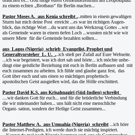
brauchen es... Gott möge euren Gemeindezentrum am Leopoldplatz
zu einem echten „Brothaus“ für Berlin machen...
Pastor Moses A. aus Kenia schreibt .
..mitten in einem gewaltigen
Sturm hat mich deine Post erreicht ...es war im richtigen Augen-
blick, das richtige Wort ...du warst uns das Werkzeug Gottes ...wir
als Gemeinde waren in einem tiefen Loch ...wussten nicht wie wir
unsere Miete für die Gemeinde bezahlen sollten...
aus Lagos (Nigeria) schrieb Evangelist, Prophet und
Generaltvorsteher L. U. .
..ich stieß per Zufall auf Eure Webseite.
...ich war begeistert, was ich dort sah und hörte... ich möchte unbe-
dingt eine geistliche Beziehung mit euch in Berlin aufbauen und mit
euch zusammen zu arbeiten. Ich fühle und glaube ganz fest, das
Gott über euch und uns einen so mächtigen prophetisch-
apostolischen Geist ausgießen wird, das die Hölle erschüttert.
Pastor David K.S. aus Krisahnagiri (Süd-Indien) schreibt
....wir danken Gott für euch... und für die brüderliche Verbindung
die wir miteinander haben... uns hält nicht eine menschliche
Organi- sation, sondern der Heilige Geist zusammen...
Pastor Matthew A. aus Umuahia (Nigeria) schreibt
...ich höre
die Internet-Predigten, ich werde durch sie mächtig inspiriert.