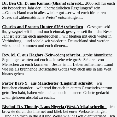
Dr. Ben Ch. D. aus Kumasi (Ghana) schreib
t... 2006 soll für euch
ein besonderes Jahr der „übernatürlichen Regelungen“ sein
...Gottes Hand macht alles wieder gut ...er wird euch für euren
Stress auf „übernatürliche Weise“ entschädigen...
Charles and Frances Hunter (USA) schreiben
...Gesegnet seid
ihr, gesegnet seit ihr, und noch einmal, gesegnet seit ihr ...das Beste
Jahr ist jetzt für euch angebrochen ...wir bleiben mit euch weiter in
Verbindung ...und sobald wir wieder in Deutschland sind werden
wir zu euch kommen und euch dienen...
Rev. M. C. aus Hagfors (Schweden) schreibt
...große himmlische
Segnungen warten auf euch ... in sehe wie große Scharen von
Menschen zu euch kommen ...Jesus in ihr Leben aufnehmen ...und
wie sie als brennende Botschafter Gottes von euch aus in alle Welt
hinaus gehen...
Pastor Bayo Y. aus Manchester (England) schreibt
...wir
brauchen einander ...während ihr euch in eurem Gemeindezentrum
getroffen habt, haben wir auch an euch in unsere Gebete gedacht
...wir gehören absolut zu euch...
Bischof Dr. Timothy I. aus Nigeria (West-Afrika) schreibt
...ich
browste durch das Internet und blieb bei eurer Webseite hängen
...und hab mich in die Art und Weise wie ihr Gott dient verliebt ...ich