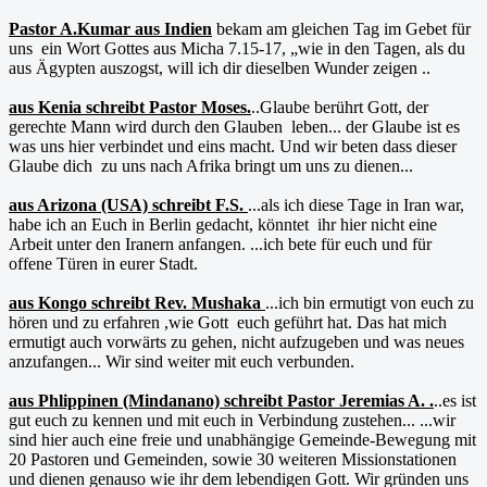
Pastor A.Kumar aus Indien
bekam am gleichen Tag im Gebet für
uns ein Wort Gottes aus Micha 7.15-17, „wie in den Tagen, als du
aus Ägypten auszogst, will ich dir dieselben Wunder zeigen ..
aus Kenia schreibt Pastor Moses.
..Glaube berührt Gott, der
gerechte Mann wird durch den Glauben leben... der Glaube ist es
was uns hier verbindet und eins macht. Und wir beten dass dieser
Glaube dich zu uns nach Afrika bringt um uns zu dienen...
aus Arizona (USA) schreibt F.S.
...als ich diese Tage in Iran war,
habe ich an Euch in Berlin gedacht, könntet ihr hier nicht eine
Arbeit unter den Iranern anfangen. ...ich bete für euch und für
offene Türen in eurer Stadt.
aus Kongo schreibt Rev. Mushaka
...ich bin ermutigt von euch zu
hören und zu erfahren ,wie Gott euch geführt hat. Das hat mich
ermutigt auch vorwärts zu gehen, nicht aufzugeben und was neues
anzufangen... Wir sind weiter mit euch verbunden.
aus Phlippinen (Mindanano) schreibt Pastor Jeremias A. .
..es ist
gut euch zu kennen und mit euch in Verbindung zustehen... ...wir
sind hier auch eine freie und unabhängige Gemeinde-Bewegung mit
20 Pastoren und Gemeinden, sowie 30 weiteren Missionstationen
und dienen genauso wie ihr dem lebendigen Gott. Wir gründen uns