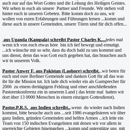
auch nur auf das Wort Gottes und die Leitung des Heiligen Geistes.
Wir sehen in euch als unsere Partner und Freunde. Wir stehen voll
hinter euch in unseren Gebeten. Bitte komm doch zu uns, wir
wollen von euren Erfahrungen und Führungen lernen ...komm und
diene auch in unsere Gemeinden, unsere Türen sind für dich offen...
aus Uganda (Kampala) schreibt Pastor Charles K....
jedes mal
wenn ich von euch etwas höre bin ich tief bewegt und ermutigt.
...ich wünsche mir so sehr, dass du doch bald zu uns kommst und
uns dienst, denn das was Gott euch gegeben hat, das brauchen auch
wir in unserem Volk.
Pastor Anwer F. aus Pakistan (Laohore) schreibt.
..wir beten für
euch und eure Berliner Gemeinde und danken Gott für all das was
ihr für die Mission tut. Ich lade dich wieder ein als Gastsprecher für
2006 zu einem dreitägigem Feldzug und einer anschließenden
Pastorenkonferenz ein in unserem Land ( das letzte mal hatten wir
dort über 13 0000 Menschen in einem einzigen Gottesdienst).
Pastor.P.R.S. aus Indien schreibt..
.wenn du wieder nach Indien
kommst, bitte besuche auch uns ...seit 1986 evangelisieren wir über
ganz Indien, gründen Gemeinden und helfen Armen ...ich leite ein
Team von 150 indischen Evangelisten mit denen wir vor allem in
unerreichte Gebieten hineingehen ...komm und unterstütze uns mit