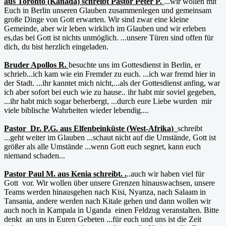
aus Toronto (Kanada) schreibt Pastor Peter P.
...wir wollen mit
Euch in Berlin unseren Glauben zusammenlegen und gemeinsam
große Dinge von Gott erwarten. Wir sind zwar eine kleine
Gemeinde, aber wir leben wirklich im Glauben und wir erleben
es,das bei Gott ist nichts unmöglich. ...unsere Türen sind offen für
dich, du bist herzlich eingeladen.
Bruder Apollos R.
besuchte uns im Gottesdienst in Berlin, er
schrieb...ich kam wie ein Fremder zu euch. ...ich war fremd hier in
der Stadt. ...ihr kanntet mich nicht,...als der Gottesdienst anfing, war
ich aber sofort bei euch wie zu hause.. ihr habt mir soviel gegeben,
...ihr habt mich sogar beherbergt, ...durch eure Liebe wurden mir
viele biblische Wahrheiten wieder lebendig....
Pastor Dr. P.G. aus Elfenbeinküste (West-Afrika)
schreibt
...geht weiter im Glauben ...schaut nicht auf die Umstände, Gott ist
größer als alle Umstände ...wenn Gott euch segnet, kann euch
niemand schaden...
Pastor Paul M. aus Kenia schreibt. .
..auch wir haben viel für
Gott vor. Wir wollen über unsere Grenzen hinauswachsen, unsere
Teams werden hinausgehen nach Kisi, Nyanza, nach Salaam in
Tansania, andere werden nach Kitale gehen und dann wollen wir
auch noch in Kampala in Uganda einen Feldzug veranstalten. Bitte
denkt an uns in Euren Gebeten ...für euch und uns ist die Zeit