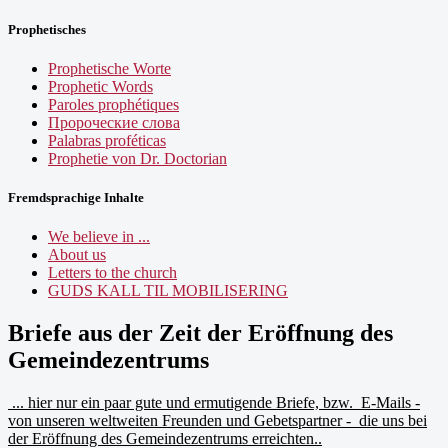
Prophetisches
Prophetische Worte
Prophetic Words
Paroles prophétiques
Пророческие слова
Palabras proféticas
Prophetie von Dr. Doctorian
Fremdsprachige Inhalte
We believe in ...
About us
Letters to the church
GUDS KALL TIL MOBILISERING
Briefe aus der Zeit der Eröffnung des
Gemeindezentrums
... hier nur ein paar gute und ermutigende Briefe, bzw. E-Mails -
von unseren weltweiten Freunden und Gebetspartner - die uns bei
der Eröffnung des Gemeindezentrums erreichten..