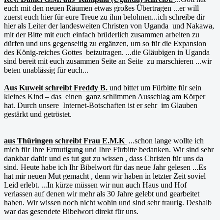
euch mit den neuen Räumen etwas großes Übertragen ...er will
zuerst euch hier für eure Treue zu ihm belohnen...ich schreibe dir
hier als Leiter der landesweiten Christen von Uganda und Nakawa,
mit der Bitte mit euch einfach brüderlich zusammen arbeiten zu
dürfen und uns gegenseitig zu ergänzen, um so für die Expansion
des König-reiches Gottes beizutragen. ...die Gläubigen in Uganda
sind bereit mit euch zusammen Seite an Seite zu marschieren ...wir
beten unablässig für euch...
Aus Kuweit schreibt Freddy B.
und bittet um Fürbitte für sein
kleines Kind – das einen ganz schlimmen Ausschlag am Körper
hat. Durch unsere Internet-Botschaften ist er sehr im Glauben
gestärkt und getröstet.
aus Thüringen schreibt Frau E.M.K
...schon lange wollte ich
mich für Ihre Ermutigung und Ihre Fürbitte bedanken. Wir sind sehr
dankbar dafür und es tut gut zu wissen , dass Christen für uns da
sind. Heute habe ich Ihr Bibelwort für das neue Jahr gelesen ...Es
hat mir neuen Mut gemacht , denn wir haben in letzter Zeit soviel
Leid erlebt. ...In kürze müssen wir nun auch Haus und Hof
verlassen auf denen wir mehr als 30 Jahre gelebt und gearbeitet
haben. Wir wissen noch nicht wohin und sind sehr traurig. Deshalb
war das gesendete Bibelwort direkt für uns.