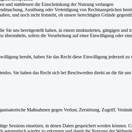
nen und stattdessen die Einschränkung der Nutzung verlangen
eltendmachung, Ausübung oder Verteidigung von Rechtsansprüchen benö
haben, und noch nicht feststeht, ob unsere berechtigten Gründe gegen
e Sie uns bereitgestellt haben, in einem strukturierten, gängigen und 
bermitteln, sofern die Verarbeitung auf einer Einwilligung oder einem
illigung beruht, haben Sie das Recht diese Einwilligung jederzeit zu 
stenlos. Sie haben das Recht sich bei Beschwerden direkt an die für un
ganisatorische Maßnahmen gegen Verlust, Zerstörung, Zugriff, Verände
itige Sessions einsetzen, in denen Daten gespeichert werden können. Coo
 automatisch wieder zu erkennen und damit die Nutzung der Webseite