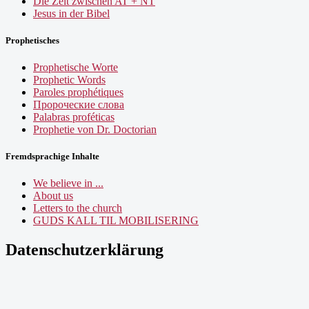
Die Zeit zwischen AT + NT
Jesus in der Bibel
Prophetisches
Prophetische Worte
Prophetic Words
Paroles prophétiques
Пророческие слова
Palabras proféticas
Prophetie von Dr. Doctorian
Fremdsprachige Inhalte
We believe in ...
About us
Letters to the church
GUDS KALL TIL MOBILISERING
Datenschutzerklärung