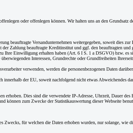
 offenlegen oder offenlegen können. Wir halten uns an den Grundsatz 
erung beauftragte Versandunternehmen weitergegeben, soweit dies zur L
 der Zahlung beauftragte Kreditinstitut und ggf. den beauftragten und
rzu Ihre Einwilligung erhalten haben (Art. 6 I S. 1 a DSGVO) bzw. es s
ne überwiegenden Interessen, Grundrechte oder Grundfreiheiten Ihrersei
verarbeiter verwenden, werden die personenbezogenen Daten darüber hi
ch innerhalb der EU, soweit nachfolgend nicht etwas Abweichendes darg
n erhoben. Dies sind die verwendete IP-Adresse, Uhrzeit, Dauer des B
t und können zum Zwecke der Statistikauswertung dieser Webseite benu
 Zwecks, für welchen die Daten erhoben wurden, nur solange, wie dies