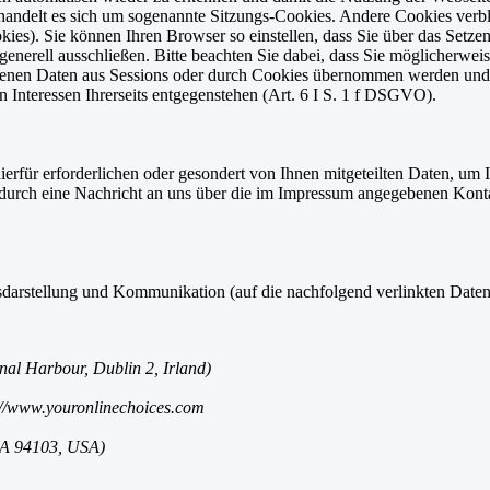
andelt es sich um sogenannte Sitzungs-Cookies. Andere Cookies verb
kies). Sie können Ihren Browser so einstellen, dass Sie über das Set
enerell ausschließen. Bitte beachten Sie dabei, dass Sie möglicherwei
zogenen Daten aus Sessions oder durch Cookies übernommen werden und C
n Interessen Ihrerseits entgegenstehen (Art. 6 I S. 1 f DSGVO).
erfür erforderlichen oder gesondert von Ihnen mitgeteilten Daten, um
durch eine Nachricht an uns über die im Impressum angegebenen Kont
darstellung und Kommunikation (auf die nachfolgend verlinkten Date
al Harbour, Dublin 2, Irland)
p://www.youronlinechoices.com
 CA 94103, USA)