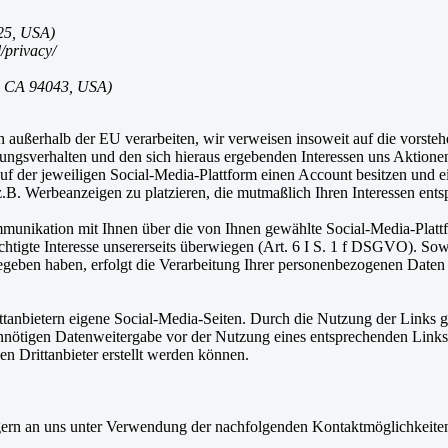
25, USA)
/privacy/
, CA 94043, USA)
außerhalb der EU verarbeiten, wir verweisen insoweit auf die vorste
ngsverhalten und den sich hieraus ergebenden Interessen uns Aktionen
auf der jeweiligen Social-Media-Plattform einen Account besitzen und 
B. Werbeanzeigen zu platzieren, die mutmaßlich Ihren Interessen ents
munikation mit Ihnen über die von Ihnen gewählte Social-Media-Platt
rechtigte Interesse unsererseits überwiegen (Art. 6 I S. 1 f DSGVO). So
geben haben, erfolgt die Verarbeitung Ihrer personenbezogenen Daten 
anbietern eigene Social-Media-Seiten. Durch die Nutzung der Links gela
ötigen Datenweitergabe vor der Nutzung eines entsprechenden Links si
 Drittanbieter erstellt werden können.
gern an uns unter Verwendung der nachfolgenden Kontaktmöglichkeit