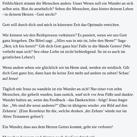
Fröhlichkeit stimmt die Menschen anders. Unser Wesen soll ein Wunder an sich
selbst sein. Bist du ansehnlich? Sehen die Menschen, dass hinter deinem Leben
- in deinem Herzen - Gott steckt?
Gott will durch dich und mich in kürzester Zeit das Optimale erreichen.
Wie können wir den Reifeprozess verkürzen? Es passiert, wenn wir uns Gott
ganz hingeben. Die Bibel sagt: „Alles was in mir ist, lobe den Herrn!“ Sage:
„Herr, ich bin bereit!“ Gib dich Gott ganz hin! Falle in die Hände Gottes! (Wie
verliebt man sich? Sex ohne Liebe ist nicht befriedigend. So ist es auch im
geistlichen Leben!)
Wenn andere sehen wie glücklich wir im Herrn sind, werden sie neidisch. Gib
dich Gott ganz hin, dann hast du keine Zeit mehr auf andere zu sehen! Schau’
auf Jesus!
Täglich mit Jesus zu wandeln ist ein Wunder an sich! Nur einer von zehn
Menschen, die geheilt wurden, kam zurück, warf sich vor Jesu Füße und dankte.
Wunder halten an, wenn das Feedback - das Dankeschön - folgt! Jesus fragte
ihn: „Wo sind die neun anderen?“ (Das ist übrigens wieder ‚ein Bild auf den
Zehnten’. (Eine Korrektur für die, welche denken ‚der Zehnte’ würde nur im
Alten Testament gelten!)
Ein Wunder, dass aus dem Herzen Gottes kommt, geht nie verloren!