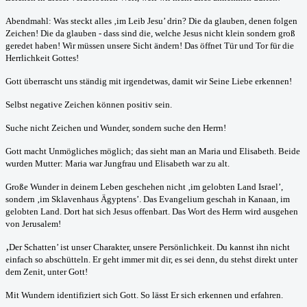
Abendmahl: Was steckt alles ‚im Leib Jesu’ drin? Die da glauben, denen folgen
Zeichen! Die da glauben - dass sind die, welche Jesus nicht klein sondern groß
geredet haben! Wir müssen unsere Sicht ändern! Das öffnet Tür und Tor für die
Herrlichkeit Gottes!
Gott überrascht uns ständig mit irgendetwas, damit wir Seine Liebe erkennen!
Selbst negative Zeichen können positiv sein.
Suche nicht Zeichen und Wunder, sondern suche den Herrn!
Gott macht Unmögliches möglich; das sieht man an Maria und Elisabeth. Beide
wurden Mutter: Maria war Jungfrau und Elisabeth war zu alt.
Große Wunder in deinem Leben geschehen nicht ‚im gelobten Land Israel’,
sondern ‚im Sklavenhaus Ägyptens’. Das Evangelium geschah in Kanaan, im
gelobten Land. Dort hat sich Jesus offenbart. Das Wort des Herrn wird ausgehen
von Jerusalem!
‚
Der Schatten’ ist unser Charakter, unsere Persönlichkeit. Du kannst ihn nicht
einfach so abschütteln. Er geht immer mit dir, es sei denn, du stehst direkt unter
dem Zenit, unter Gott!
Mit Wundern identifiziert sich Gott. So lässt Er sich erkennen und erfahren.