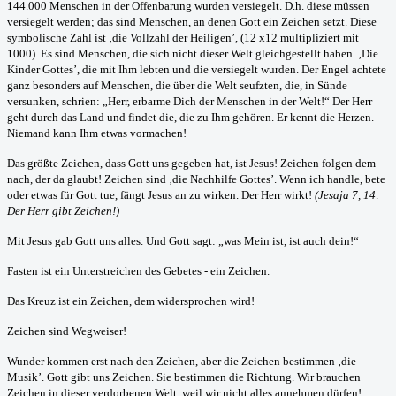
144.000 Menschen in der Offenbarung wurden versiegelt. D.h. diese müssen
versiegelt werden; das sind Menschen, an denen Gott ein Zeichen setzt. Diese
symbolische Zahl ist ‚die Vollzahl der Heiligen’, (12 x12 multipliziert mit
1000). Es sind Menschen, die sich nicht dieser Welt gleichgestellt haben. ‚Die
Kinder Gottes’, die mit Ihm lebten und die versiegelt wurden. Der Engel achtete
ganz besonders auf Menschen, die über die Welt seufzten, die, in Sünde
versunken, schrien: „Herr, erbarme Dich der Menschen in der Welt!“ Der Herr
geht durch das Land und findet die, die zu Ihm gehören. Er kennt die Herzen.
Niemand kann Ihm etwas vormachen!
Das größte Zeichen, dass Gott uns gegeben hat, ist Jesus! Zeichen folgen dem
nach, der da glaubt! Zeichen sind ‚die Nachhilfe Gottes’. Wenn ich handle, bete
oder etwas für Gott tue, fängt Jesus an zu wirken. Der Herr wirkt!
(Jesaja 7, 14:
Der Herr gibt Zeichen!)
Mit Jesus gab Gott uns alles. Und Gott sagt: „was Mein ist, ist auch dein!“
Fasten ist ein Unterstreichen des Gebetes - ein Zeichen.
Das Kreuz ist ein Zeichen, dem widersprochen wird!
Zeichen sind Wegweiser!
Wunder kommen erst nach den Zeichen, aber die Zeichen bestimmen ‚die
Musik’. Gott gibt uns Zeichen. Sie bestimmen die Richtung. Wir brauchen
Zeichen in dieser verdorbenen Welt, weil wir nicht alles annehmen dürfen!