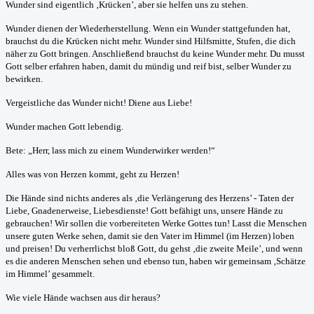
Wunder sind eigentlich ‚Krücken’, aber sie helfen uns zu stehen.
Wunder dienen der Wiederherstellung. Wenn ein Wunder stattgefunden hat,
brauchst du die Krücken nicht mehr. Wunder sind Hilfsmitte, Stufen, die dich
näher zu Gott bringen. Anschließend brauchst du keine Wunder mehr. Du musst
Gott selber erfahren haben, damit du mündig und reif bist, selber Wunder zu
bewirken.
Vergeistliche das Wunder nicht! Diene aus Liebe!
Wunder machen Gott lebendig.
Bete: „Herr, lass mich zu einem Wunderwirker werden!“
Alles was von Herzen kommt, geht zu Herzen!
Die Hände sind nichts anderes als ‚die Verlängerung des Herzens’ - Taten der
Liebe, Gnadenerweise, Liebesdienste! Gott befähigt uns, unsere Hände zu
gebrauchen! Wir sollen die vorbereiteten Werke Gottes tun! Lasst die Menschen
unsere guten Werke sehen, damit sie den Vater im Himmel (im Herzen) loben
und preisen! Du verherrlichst bloß Gott, du gehst ‚die zweite Meile’, und wenn
es die anderen Menschen sehen und ebenso tun, haben wir gemeinsam ‚Schätze
im Himmel’ gesammelt.
Wie viele Hände wachsen aus dir heraus?