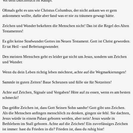
Vor dem Durchbruch ist Kampf.
Oftmals geht es uns wie Christus Columbus, der nicht ankam wo er gern
ankommen wollte, dafür aber fand was er nie zu träumen gewagt hätte.
Zeichen und Wunder bekehren die Menschen nicht! Das ist die Regel des Alten
Testamentes!
Es gibt keine Strafwunder Gottes im Neuen Testament. Gott ist Christ geworden.
Er tat Heil - und Befreiungswunder.
Den meisten Menschen geht es leider gar nicht um Jesus, sondern um Zeichen
und Wunder.
Wenn du dein Leben richtig leben möchtest, achte auf die Wegmarkierungen!
Sammle in guten Zeiten! Baue Scheunen und fülle sie für Notzeiten!
Achte auf Zeichen, Signale und Vorgaben! Höre auf zu essen, wenn es am besten
schmeckt!
Das größte Zeichen ist, dass Gott Seinen Sohn sandte! Gott gibt uns Zeichen.
Als die Menschen anfingen menschlich zu denken, gingen sie fehl. Sie dachten,
Jesus würde in einem Palast geboren werden, aber nein! Jesus wurde in
Bethlehem im Stall geboren. Achte auf die Zeichen! Ein zuverlässiges Zeichen
ist immer: hast du Frieden in dir? Frieden ist, dass du ruhig bist!