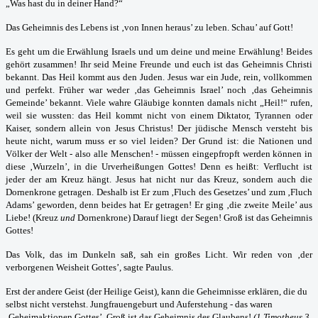
„Was hast du in deiner Hand?“
Das Geheimnis des Lebens ist ‚von Innen heraus’ zu leben. Schau’ auf Gott!
Es geht um die Erwählung Israels und um deine und meine Erwählung! Beides
gehört zusammen! Ihr seid Meine Freunde und euch ist das Geheimnis Christi
bekannt. Das Heil kommt aus den Juden. Jesus war ein Jude, rein, vollkommen
und perfekt. Früher war weder ‚das Geheimnis Israel’ noch ‚das Geheimnis
Gemeinde’ bekannt. Viele wahre Gläubige konnten damals nicht „Heil!“ rufen,
weil sie wussten: das Heil kommt nicht von einem Diktator, Tyrannen oder
Kaiser, sondern allein von Jesus Christus! Der jüdische Mensch versteht bis
heute nicht, warum muss er so viel leiden? Der Grund ist: die Nationen und
Völker der Welt - also alle Menschen! - müssen eingepfropft werden können in
diese ‚Wurzeln’, in die Urverheißungen Gottes! Denn es heißt: Verflucht ist
jeder der am Kreuz hängt. Jesus hat nicht nur das Kreuz, sondern auch die
Dornenkrone getragen. Deshalb ist Er zum ‚Fluch des Gesetzes’ und zum ‚Fluch
Adams’ geworden, denn beides hat Er getragen! Er ging ‚die zweite Meile’ aus
Liebe! (Kreuz
und
Dornenkrone) Darauf liegt der Segen! Groß ist das Geheimnis
Gottes!
Das Volk, das im Dunkeln saß, sah ein großes Licht. Wir reden von ‚der
verborgenen Weisheit Gottes’, sagte Paulus.
Erst der andere Geist (der Heilige Geist), kann die Geheimnisse erklären, die du
selbst nicht verstehst. Jungfrauengeburt und Auferstehung - das waren
‚Geheimaktionen Gottes’. Groß ist das Geheimnis des Glaubens!
(1 Timotheus 3,