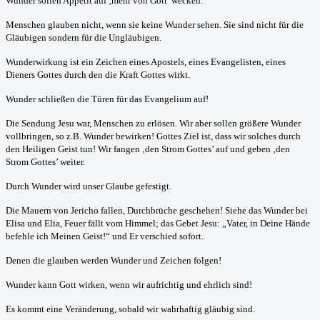
Wunder sollen Appetit auf ‚mehr von Gott’ wecken.
Menschen glauben nicht, wenn sie keine Wunder sehen. Sie sind nicht für die
Gläubigen sondern für die Ungläubigen.
Wunderwirkung ist ein Zeichen eines Apostels, eines Evangelisten, eines
Dieners Gottes durch den die Kraft Gottes wirkt.
Wunder schließen die Türen für das Evangelium auf!
Die Sendung Jesu war, Menschen zu erlösen. Wir aber sollen größere Wunder
vollbringen, so z.B. Wunder bewirken! Gottes Ziel ist, dass wir solches durch
den Heiligen Geist tun! Wir fangen ‚den Strom Gottes’ auf und geben ‚den
Strom Gottes’ weiter.
Durch Wunder wird unser Glaube gefestigt.
Die Mauern von Jericho fallen, Durchbrüche geschehen! Siehe das Wunder bei
Elisa und Elia, Feuer fällt vom Himmel; das Gebet Jesu: „Vater, in Deine Hände
befehle ich Meinen Geist!“ und Er verschied sofort.
Denen die glauben werden Wunder und Zeichen folgen!
Wunder kann Gott wirken, wenn wir aufrichtig und ehrlich sind!
Es kommt eine Veränderung, sobald wir wahrhaftig gläubig sind.