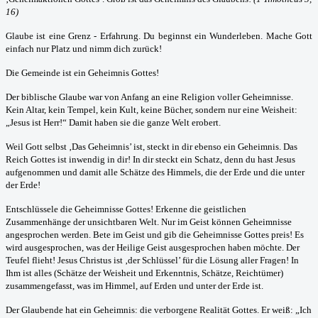
16)
Glaube ist eine Grenz - Erfahrung. Du beginnst ein Wunderleben. Mache Gott
einfach nur Platz und nimm dich zurück!
Die Gemeinde ist ein Geheimnis Gottes!
Der biblische Glaube war von Anfang an eine Religion voller Geheimnisse.
Kein Altar, kein Tempel, kein Kult, keine Bücher, sondern nur eine Weisheit:
„Jesus ist Herr!“ Damit haben sie die ganze Welt erobert.
Weil Gott selbst ‚Das Geheimnis’ ist, steckt in dir ebenso ein Geheimnis. Das
Reich Gottes ist inwendig in dir! In dir steckt ein Schatz, denn du hast Jesus
aufgenommen und damit alle Schätze des Himmels, die der Erde und die unter
der Erde!
Entschlüssele die Geheimnisse Gottes! Erkenne die geistlichen
Zusammenhänge der unsichtbaren Welt. Nur im Geist können Geheimnisse
angesprochen werden. Bete im Geist und gib die Geheimnisse Gottes preis! Es
wird ausgesprochen, was der Heilige Geist ausgesprochen haben möchte. Der
Teufel flieht! Jesus Christus ist ‚der Schlüssel’ für die Lösung aller Fragen! In
Ihm ist alles (Schätze der Weisheit und Erkenntnis, Schätze, Reichtümer)
zusammengefasst, was im Himmel, auf Erden und unter der Erde ist.
Der Glaubende hat ein Geheimnis: die verborgene Realität Gottes. Er weiß: „Ich