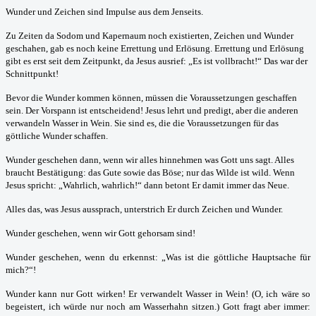
Wunder und Zeichen sind Impulse aus dem Jenseits.
Zu Zeiten da Sodom und Kapernaum noch existierten, Zeichen und Wunder
geschahen, gab es noch keine Errettung und Erlösung. Errettung und Erlösung
gibt es erst seit dem Zeitpunkt, da Jesus ausrief: „Es ist vollbracht!“ Das war der
Schnittpunkt!
Bevor die Wunder kommen können, müssen die Voraussetzungen geschaffen
sein. Der Vorspann ist entscheidend! Jesus lehrt und predigt, aber die anderen
verwandeln Wasser in Wein. Sie sind es, die die Voraussetzungen für das
göttliche Wunder schaffen.
Wunder geschehen dann, wenn wir alles hinnehmen was Gott uns sagt. Alles
braucht Bestätigung: das Gute sowie das Böse; nur das Wilde ist wild. Wenn
Jesus spricht: „Wahrlich, wahrlich!“ dann betont Er damit immer das Neue.
Alles das, was Jesus aussprach, unterstrich Er durch Zeichen und Wunder.
Wunder geschehen, wenn wir Gott gehorsam sind!
Wunder geschehen, wenn du erkennst: „Was ist die göttliche Hauptsache für
mich?“!
Wunder kann nur Gott wirken! Er verwandelt Wasser in Wein! (O, ich wäre so
begeistert, ich würde nur noch am Wasserhahn sitzen.) Gott fragt aber immer: