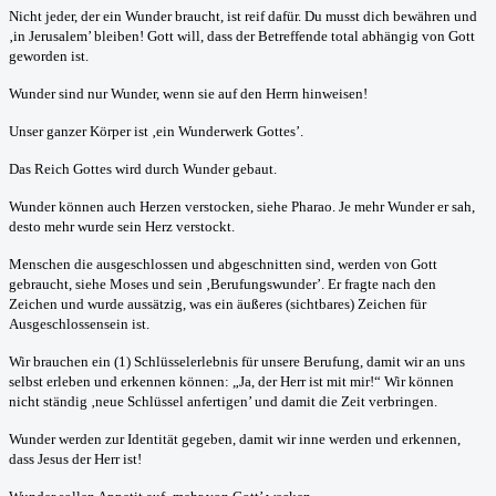
Nicht jeder, der ein Wunder braucht, ist reif dafür. Du musst dich bewähren und
‚in Jerusalem’ bleiben! Gott will, dass der Betreffende total abhängig von Gott
geworden ist.
Wunder sind nur Wunder, wenn sie auf den Herrn hinweisen!
Unser ganzer Körper ist ‚ein Wunderwerk Gottes’.
Das Reich Gottes wird durch Wunder gebaut.
Wunder können auch Herzen verstocken, siehe Pharao. Je mehr Wunder er sah,
desto mehr wurde sein Herz verstockt.
Menschen die ausgeschlossen und abgeschnitten sind, werden von Gott
gebraucht, siehe Moses und sein ‚Berufungswunder’. Er fragte nach den
Zeichen und wurde aussätzig, was ein äußeres (sichtbares) Zeichen für
Ausgeschlossensein ist.
Wir brauchen ein (1) Schlüsselerlebnis für unsere Berufung, damit wir an uns
selbst erleben und erkennen können: „Ja, der Herr ist mit mir!“ Wir können
nicht ständig ‚neue Schlüssel anfertigen’ und damit die Zeit verbringen.
Wunder werden zur Identität gegeben, damit wir inne werden und erkennen,
dass Jesus der Herr ist!