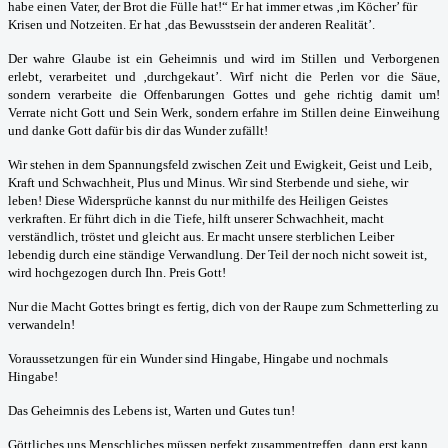
habe einen Vater, der Brot die Fülle hat!“ Er hat immer etwas ‚im Köcher’ für
Krisen und Notzeiten. Er hat ‚das Bewusstsein der anderen Realität’.
Der wahre Glaube ist ein Geheimnis und wird im Stillen und Verborgenen
erlebt, verarbeitet und ‚durchgekaut’. Wirf nicht die Perlen vor die Säue,
sondern verarbeite die Offenbarungen Gottes und gehe richtig damit um!
Verrate nicht Gott und Sein Werk, sondern erfahre im Stillen deine Einweihung
und danke Gott dafür bis dir das Wunder zufällt!
Wir stehen in dem Spannungsfeld zwischen Zeit und Ewigkeit, Geist und Leib,
Kraft und Schwachheit, Plus und Minus. Wir sind Sterbende und siehe, wir
leben! Diese Widersprüche kannst du nur mithilfe des Heiligen Geistes
verkraften. Er führt dich in die Tiefe, hilft unserer Schwachheit, macht
verständlich, tröstet und gleicht aus. Er macht unsere sterblichen Leiber
lebendig durch eine ständige Verwandlung. Der Teil der noch nicht soweit ist,
wird hochgezogen durch Ihn. Preis Gott!
Nur die Macht Gottes bringt es fertig, dich von der Raupe zum Schmetterling zu
verwandeln!
Voraussetzungen für ein Wunder sind Hingabe, Hingabe und nochmals
Hingabe!
Das Geheimnis des Lebens ist, Warten und Gutes tun!
Göttliches uns Menschliches müssen perfekt zusammentreffen, dann erst kann