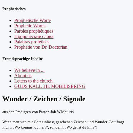
Prophetisches
Prophetische Worte
Prophetic Words
Paroles prophétiques
Пророческие слова
Palabras proféticas
Prophetie von Dr. Doctorian
Fremdsprachige Inhalte
We believe in ...
About us
Letters to the church
GUDS KALL TIL MOBILISERING
Wunder / Zeichen / Signale
aus den Predigten von Pastor Joh.W.Matutis
Wenn man sich mit Gott einlässt, geschehen Zeichen und Wunder. Gott fragt
nicht: „Wo kommst du her?“, sondern: „Wo gehst du hin?“!