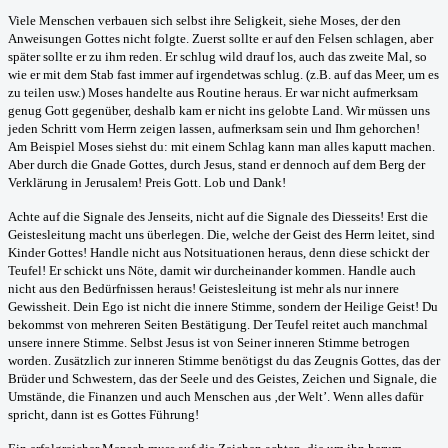
Viele Menschen verbauen sich selbst ihre Seligkeit, siehe Moses, der den
Anweisungen Gottes nicht folgte. Zuerst sollte er auf den Felsen schlagen, aber
später sollte er zu ihm reden. Er schlug wild drauf los, auch das zweite Mal, so
wie er mit dem Stab fast immer auf irgendetwas schlug. (z.B. auf das Meer, um es
zu teilen usw.) Moses handelte aus Routine heraus. Er war nicht aufmerksam
genug Gott gegenüber, deshalb kam er nicht ins gelobte Land. Wir müssen uns
jeden Schritt vom Herrn zeigen lassen, aufmerksam sein und Ihm gehorchen!
Am Beispiel Moses siehst du: mit einem Schlag kann man alles kaputt machen.
Aber durch die Gnade Gottes, durch Jesus, stand er dennoch auf dem Berg der
Verklärung in Jerusalem! Preis Gott. Lob und Dank!
Achte auf die Signale des Jenseits, nicht auf die Signale des Diesseits! Erst die
Geistesleitung macht uns überlegen. Die, welche der Geist des Herrn leitet, sind
Kinder Gottes! Handle nicht aus Notsituationen heraus, denn diese schickt der
Teufel! Er schickt uns Nöte, damit wir durcheinander kommen. Handle auch
nicht aus den Bedürfnissen heraus! Geistesleitung ist mehr als nur innere
Gewissheit. Dein Ego ist nicht die innere Stimme, sondern der Heilige Geist! Du
bekommst von mehreren Seiten Bestätigung. Der Teufel reitet auch manchmal
unsere innere Stimme. Selbst Jesus ist von Seiner inneren Stimme betrogen
worden. Zusätzlich zur inneren Stimme benötigst du das Zeugnis Gottes, das der
Brüder und Schwestern, das der Seele und des Geistes, Zeichen und Signale, die
Umstände, die Finanzen und auch Menschen aus ‚der Welt’. Wenn alles dafür
spricht, dann ist es Gottes Führung!