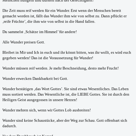
Menschen hungern und dürsten nach der Gerechtigkeit!
Die Zeit muss reif werden für ein Wunder. Erst wenn der Menschen bereit
gemacht worden ist, fällt das Wunder ihm wie von selbst zu. Dann pflückt er
‚reife Früchte’, die ihm wie von selbst in die Hand fallen.
Du sammelst ‚Schätze im Himmel’ für andere!
Alle Wunder preisen Gott.
Bleibet in Mir und Ich in euch und ihr könnt bitten, was ihr wollt, es wird euch
gegeben werden! Das ist die Voraussetzung für Wunder!
Wunder müssen reif werden. Je mehr Beschneidung, desto mehr Frucht!
Wunder erwecken Dankbarkeit bei Gott.
Wunder bestätigen ‚das Wort Gottes’. Sie sind etwas Wesentliches. Das Leben
muss sortiert werden. Das Wesentliche ist, die LIEBE Gottes. Sie ist durch den
Heiligen Geist ausgegossen in unsere Herzen!
Wunder mehren sich, wenn wir Gottes Lob ausbreiten!
Wunder sind keine Schaustücke, aber der Weg zur Schau. Gott offenbart sich
dadurch.