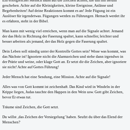
Ein erfolgreicher Mensch muss auf die Zeichen achten, die um ihn herum
geschehen. Achte auf die Kleinigkeiten, kleine Ereignisse, Anlässe und
Begebenheiten! Auf deine Reaktionen kommt es an! Jede Fügung ist ein
Auslöser für irgendetwas. Fügungen werden zu Führungen. Hernach werdet ihr
es erfahren, steht in der Bibel.
Man kann mit wenig viel erreichen, wenn man auf die Signale achtet. Jemand
der das Holz in Richtung der Faserung spaltet, kann schneller, leichter und
besser arbeiten als jemand, der das Holz gegen die Faserung spaltet.
Dein Leben soll ständig unter der Kontrolle Gottes sein! Wisse was kommt, was
das Nächste ist! Ignoriere nicht die Alarmzeichen und stehe dann irgendwo in
der Prärie und weine, oder klage Gott an. Er setzt dir die Zeichen, aber ignoriere
sie nicht! Achte auf Gottes Führung!
Jeder Mensch hat eine Sendung, eine Mission. Achte auf die Signale!
Alles was von Gott kommt ist zeichenhaft. Das Kind wird in Windeln in der
Krippe liegen, Judas tauchte den Happen in den Wein usw. Gott gibt Zeichen,
bevor Er etwas tut.
Träume sind Zeichen, die Gott setzt.
Du willst ‚das Zeichen der Versiegelung’ haben. Seufzt du über das Elend der
Menschen?