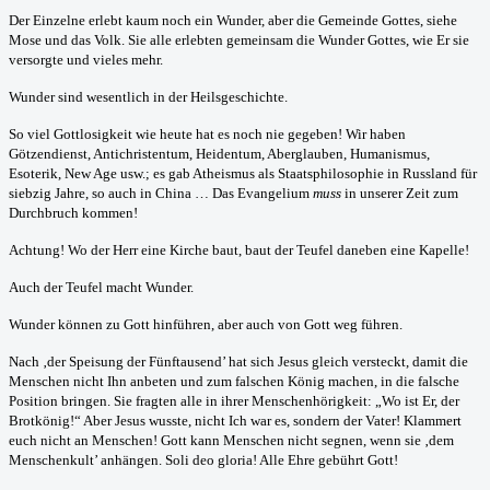
Der Einzelne erlebt kaum noch ein Wunder, aber die Gemeinde Gottes, siehe
Mose und das Volk. Sie alle erlebten gemeinsam die Wunder Gottes, wie Er sie
versorgte und vieles mehr.
Wunder sind wesentlich in der Heilsgeschichte.
So viel Gottlosigkeit wie heute hat es noch nie gegeben! Wir haben
Götzendienst, Antichristentum, Heidentum, Aberglauben, Humanismus,
Esoterik, New Age usw.; es gab Atheismus als Staatsphilosophie in Russland für
siebzig Jahre, so auch in China … Das Evangelium
muss
in unserer Zeit zum
Durchbruch kommen!
Achtung! Wo der Herr eine Kirche baut, baut der Teufel daneben eine Kapelle!
Auch der Teufel macht Wunder.
Wunder können zu Gott hinführen, aber auch von Gott weg führen.
Nach ‚der Speisung der Fünftausend’ hat sich Jesus gleich versteckt, damit die
Menschen nicht Ihn anbeten und zum falschen König machen, in die falsche
Position bringen. Sie fragten alle in ihrer Menschenhörigkeit: „Wo ist Er, der
Brotkönig!“ Aber Jesus wusste, nicht Ich war es, sondern der Vater! Klammert
euch nicht an Menschen! Gott kann Menschen nicht segnen, wenn sie ‚dem
Menschenkult’ anhängen. Soli deo gloria! Alle Ehre gebührt Gott!