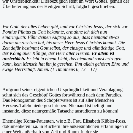
wir Unsterblichkeit! Diesbezüglich steht im Wort Gottes, gemäß der
Überlieferung aus der Heiligen Schrift, folglich geschrieben:
Vor Gott, der alles Leben gibt, und vor Christus Jesus, der sich vor
Pontius Pilatus zu Gott bekannte, ermahne ich dich nun
eindringlich: Führ deinen Auftrag so aus, dass niemand etwas
daran auszusetzen hat, bis unser Herr Jesus Christus kommt. Die
Zeit dafür bestimmt Gott selbst, der einzige und allmächtige Gott,
der König aller Könige, der Herr aller Herren.
Er allein ist
unsterblich.
Er lebt in einem Licht, das niemand sonst ertragen
kann, kein Mensch hat ihn je gesehen. Ihm allein gehören Ehre und
ewige Herrschaft. Amen. (1 Timotheus 6, 13 – 17)
Aufgrund seiner eigentlichen Ursprünglichkeit und Veranlagung
sehnt sich das Geschöpf Gottes fortwährend nach dem Paradies.
Das Monogramm des Schöpfervaters ist auf aller Menschen
Herzens-Tafeln niedergeschrieben. Niemand ist befugt und
imstande, diese naturgemäße Tatsache ausradieren zu können!
Ehemalige Koma-Patienten, wie z.B. Frau Elisabeth Kübler-Ross,
dokumentieren u.a. in Büchern ihre außersinnlichen Erfahrungen in
einer Welt außerhalb von Zeit und Raum, in der sie