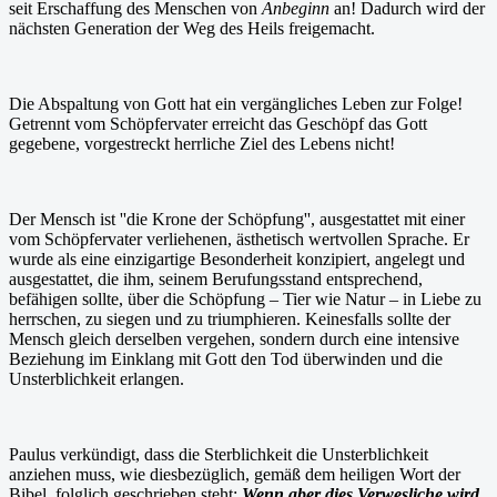
seit Erschaffung des Menschen von
Anbeginn
an! Dadurch wird der
nächsten Generation der Weg des Heils freigemacht.
Die Abspaltung von Gott hat ein vergängliches Leben zur Folge!
Getrennt vom Schöpfervater erreicht das Geschöpf das Gott
gegebene, vorgestreckt herrliche Ziel des Lebens nicht!
Der Mensch ist ''die Krone der Schöpfung'', ausgestattet mit einer
vom Schöpfervater verliehenen, ästhetisch wertvollen Sprache. Er
wurde als eine einzigartige Besonderheit konzipiert, angelegt und
ausgestattet, die ihm, seinem Berufungsstand entsprechend,
befähigen sollte, über die Schöpfung – Tier wie Natur – in Liebe zu
herrschen, zu siegen und zu triumphieren. Keinesfalls sollte der
Mensch gleich derselben vergehen, sondern durch eine intensive
Beziehung im Einklang mit Gott den Tod überwinden und die
Unsterblichkeit erlangen.
Paulus verkündigt, dass die Sterblichkeit die Unsterblichkeit
anziehen muss, wie diesbezüglich, gemäß dem heiligen Wort der
Bibel, folglich geschrieben steht:
Wenn aber dies Verwesliche wird