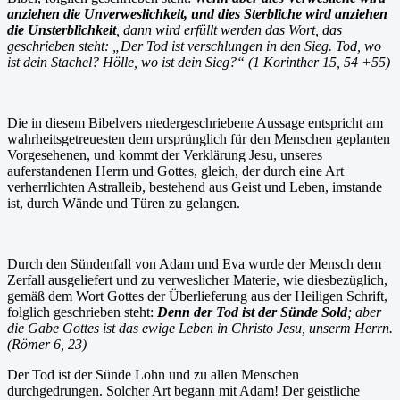
anziehen die Unverweslichkeit, und dies Sterbliche wird anziehen
die Unsterblichkeit
, dann wird erfüllt werden das Wort, das
geschrieben steht: „Der Tod ist verschlungen in den Sieg. Tod, wo
ist dein Stachel? Hölle, wo ist dein Sieg?“ (1 Korinther 15, 54 +55)
Die in diesem Bibelvers niedergeschriebene Aussage entspricht am
wahrheitsgetreuesten dem ursprünglich für den Menschen geplanten
Vorgesehenen, und kommt der Verklärung Jesu, unseres
auferstandenen Herrn und Gottes, gleich, der durch eine Art
verherrlichten Astralleib, bestehend aus Geist und Leben, imstande
ist, durch Wände und Türen zu gelangen.
Durch den Sündenfall von Adam und Eva wurde der Mensch dem
Zerfall ausgeliefert und zu verweslicher Materie, wie diesbezüglich,
gemäß dem Wort Gottes der Überlieferung aus der Heiligen Schrift,
folglich geschrieben steht:
Denn der Tod ist der Sünde Sold
; aber
die Gabe Gottes ist das ewige Leben in Christo Jesu, unserm Herrn.
(Römer 6, 23)
Der Tod ist der Sünde Lohn und zu allen Menschen
durchgedrungen. Solcher Art begann mit Adam! Der geistliche