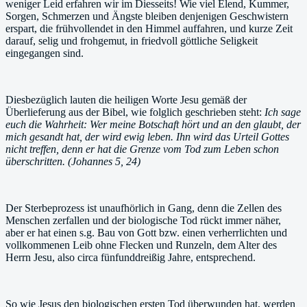
weniger Leid erfahren wir im Diesseits! Wie viel Elend, Kummer,
Sorgen, Schmerzen und Ängste bleiben denjenigen Geschwistern
erspart, die frühvollendet in den Himmel auffahren, und kurze Zeit
darauf, selig und frohgemut, in friedvoll göttliche Seligkeit
eingegangen sind.
Diesbezüglich lauten die heiligen Worte Jesu gemäß der
Überlieferung aus der Bibel, wie folglich geschrieben steht:
Ich sage
euch die Wahrheit: Wer meine Botschaft hört und an den glaubt, der
mich gesandt hat, der wird ewig leben. Ihn wird das Urteil Gottes
nicht treffen, denn er hat die Grenze vom Tod zum Leben schon
überschritten. (Johannes 5, 24)
Der Sterbeprozess ist unaufhörlich in Gang, denn die Zellen des
Menschen zerfallen und der biologische Tod rückt immer näher,
aber er hat einen s.g. Bau von Gott bzw. einen verherrlichten und
vollkommenen Leib ohne Flecken und Runzeln, dem Alter des
Herrn Jesu, also circa fünfunddreißig Jahre, entsprechend.
So wie Jesus den biologischen ersten Tod überwunden hat, werden