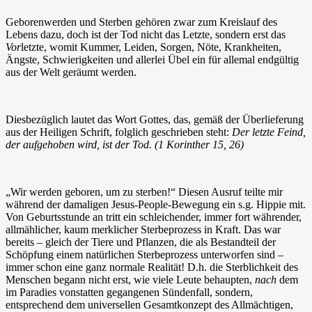
Geborenwerden und Sterben gehören zwar zum Kreislauf des
Lebens dazu, doch ist der Tod nicht das Letzte, sondern erst das
Vor
letzte, womit Kummer, Leiden, Sorgen, Nöte, Krankheiten,
Ängste, Schwierigkeiten und allerlei Übel ein für allemal endgültig
aus der Welt geräumt werden.
Diesbezüglich lautet das Wort Gottes, das, gemäß der Überlieferung
aus der Heiligen Schrift, folglich geschrieben steht:
Der letzte Feind,
der aufgehoben wird, ist der Tod. (1 Korinther 15, 26)
„
Wir werden geboren, um zu sterben!“ Diesen Ausruf teilte mir
während der damaligen Jesus-People-Bewegung ein s.g. Hippie mit.
Von Geburtsstunde an tritt ein schleichender, immer fort währender,
allmählicher, kaum merklicher Sterbeprozess in Kraft. Das war
bereits – gleich der Tiere und Pflanzen, die als Bestandteil der
Schöpfung einem natürlichen Sterbeprozess unterworfen sind –
immer schon eine ganz normale Realität! D.h. die Sterblichkeit des
Menschen begann nicht erst, wie viele Leute behaupten,
nach
dem
im Paradies vonstatten gegangenen Sündenfall, sondern,
entsprechend dem universellen Gesamtkonzept des Allmächtigen,