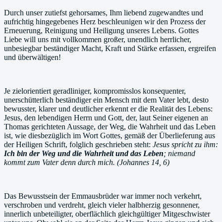
Durch unser zutiefst gehorsames, Ihm liebend zugewandtes und
aufrichtig hingegebenes Herz beschleunigen wir den Prozess der
Erneuerung, Reinigung und Heiligung unseres Lebens. Gottes
Liebe will uns mit vollkommen großer, unendlich herrlicher,
unbesiegbar beständiger Macht, Kraft und Stärke erfassen, ergreifen
und überwältigen!
Je zielorientiert geradliniger, kompromisslos konsequenter,
unerschütterlich beständiger ein Mensch mit dem Vater lebt, desto
bewusster, klarer und deutlicher erkennt er die Realität des Lebens:
Jesus, den lebendigen Herrn und Gott, der, laut Seiner eigenen an
Thomas gerichteten Aussage, der Weg, die Wahrheit und das Leben
ist, wie diesbezüglich im Wort Gottes, gemäß der Überlieferung aus
der Heiligen Schrift, folglich geschrieben steht:
Jesus spricht zu ihm:
Ich bin der Weg und die Wahrheit und das Leben
; niemand
kommt zum Vater denn durch mich. (Johannes 14, 6)
Das Bewusstsein der Emmausbrüder war immer noch verkehrt,
verschroben und verdreht, gleich vieler halbherzig gesonnener,
innerlich unbeteiligter, oberflächlich gleichgültiger Mitgeschwister