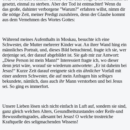
gesetzt, einmal zu sterben. Aber der Tod ist entmachtet! Wenn du
das große, dahinter verborgene ''Warum?'' erfahren willst, nimm dir
die nötige Zeit, meiner Predigt zuzuhören, denn der Glaube kommt
aus dem Vernehmen des Wortes Gottes:
Während meines Aufenthalts in Moskau, besuchte ich eine
Schwester, die Mutter mehrerer Kinder war. An ihrer Wand hing ein
männliches Portrait, und, dieses Bild betrachtend, fragte ich sie, wer
derjenige sei, der darauf abgebildet ist. Sie gab mir zur Antwort:
„Diese Person ist mein Mann!“ Interessiert fragte ich, wo dieser
denn jetzt wäre, worauf sie wiederum antwortete: „Er ist daheim bei
Jesus!“ Kurze Zeit darauf ereignete sich ein
ähnlicher
Vorfall mit
einer anderen Schwester, die auf mein Anfragen hin
selbiges
bekundete, nämlich, dass auch
ihr
Mann verstorben und bei Jesus
sei. So ging es immerfort.
Unsere Lieben lösen sich nicht einfach in Luft auf, sondern sie sind,
ganz gleich welchen Alters, Gesundheitszustandes oder Reife-und
Bewusstheitsgrades, allesamt bei Jesus! O welche trostreiche
Kraftquelle des seligmachenden Wissens!