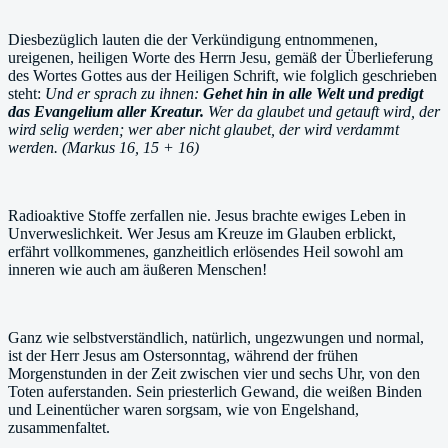
Diesbezüglich lauten die der Verkündigung entnommenen,
ureigenen, heiligen Worte des Herrn Jesu, gemäß der Überlieferung
des Wortes Gottes aus der Heiligen Schrift, wie folglich geschrieben
steht:
Und er sprach zu ihnen:
Gehet hin in alle Welt und predigt
das Evangelium aller Kreatur.
Wer da glaubet und getauft wird, der
wird selig werden; wer aber nicht glaubet, der wird verdammt
werden. (Markus 16, 15 + 16)
Radioaktive Stoffe zerfallen nie. Jesus brachte ewiges Leben in
Unverweslichkeit. Wer Jesus am Kreuze im Glauben erblickt,
erfährt vollkommenes, ganzheitlich erlösendes Heil sowohl am
inneren wie auch am äußeren Menschen!
Ganz wie selbstverständlich, natürlich, ungezwungen und normal,
ist der Herr Jesus am Ostersonntag, während der frühen
Morgenstunden in der Zeit zwischen vier und sechs Uhr, von den
Toten auferstanden. Sein priesterlich Gewand, die weißen Binden
und Leinentücher waren sorgsam, wie von Engelshand,
zusammenfaltet.