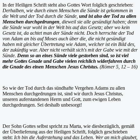
In der Heiligen Schrift steht also Gottes Wort folglich geschrieben:
Derhalben, wie durch einen Menschen die Sünde ist gekommen in
die Welt und der Tod durch die Sünde,
und ist also der Tod zu allen
Menschen durchgedrungen
, dieweil sie alle gesündigt haben; denn
die Sünde war wohl in der Welt bis auf das Gesetz; aber wo kein
Gesetz ist, da achtet man der Sünde nicht. Doch herrschte der Tod
von Adam an bis auf Moses auch über die, die nicht gesündigt
haben mit gleicher Übertretung wie Adam, welcher ist ein Bild des,
der zukünftig war. Aber nicht verhält sich's mit der Gabe wie mit der
Sünde.
Denn so an eines Sünde viele gestorben sind, so ist viel
mehr Gottes Gnade und Gabe vielen reichlich widerfahren durch
die Gnade des einen Menschen Jesus Christus.
(Römer 5, 12 – 16)
So wie der Tod durch das sündhafte Vergehen Adams zu allen
Menschen durchgedrungen ist, sind wir durch Jesus Christus,
unseren auferstandenen Herrn und Gott, zum ewigen Leben
durchgedrungen. Sei deshalb unbesorgt!
Der Sohn Gottes selbst spricht zu Marta, wie diesbezüglich, gemäß
der Überlieferung aus der Heiligen Schrift, folglich geschrieben
steht:
Ich bin die Auferstehung und das Leben. Wer an mich glaubet,