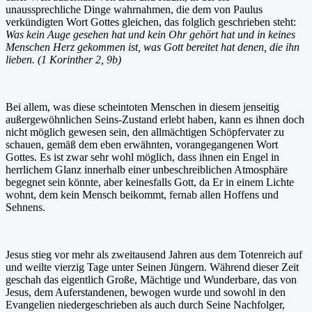
unaussprechliche Dinge wahrnahmen, die dem von Paulus
verkündigten Wort Gottes gleichen, das folglich geschrieben steht:
Was kein Auge gesehen hat und kein Ohr gehört hat und in keines
Menschen Herz gekommen ist, was Gott bereitet hat denen, die ihn
lieben. (1 Korinther 2, 9b)
Bei allem, was diese scheintoten Menschen in diesem jenseitig
außergewöhnlichen Seins-Zustand erlebt haben, kann es ihnen doch
nicht möglich gewesen sein, den allmächtigen Schöpfervater zu
schauen, gemäß dem eben erwähnten, vorangegangenen Wort
Gottes. Es ist zwar sehr wohl möglich, dass ihnen ein Engel in
herrlichem Glanz innerhalb einer unbeschreiblichen Atmosphäre
begegnet sein könnte, aber keinesfalls Gott, da Er in einem Lichte
wohnt, dem kein Mensch beikommt, fernab allen Hoffens und
Sehnens.
Jesus stieg vor mehr als zweitausend Jahren aus dem Totenreich auf
und weilte vierzig Tage unter Seinen Jüngern. Während dieser Zeit
geschah das eigentlich Große, Mächtige und Wunderbare, das von
Jesus, dem Auferstandenen, bewogen wurde und sowohl in den
Evangelien niedergeschrieben als auch durch Seine Nachfolger,