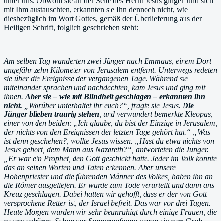
unter uns. Obwohl sie an der Seite des Herrn Jesus gingen und sich
mit Ihm austauschten, erkannten sie Ihn dennoch nicht, wie
diesbezüglich im Wort Gottes, gemäß der Überlieferung aus der
Heiligen Schrift, folglich geschrieben steht:
Am selben Tag wanderten zwei Jünger nach Emmaus, einem Dort
ungefähr zehn Kilometer von Jerusalem entfernt. Unterwegs redeten
sie über die Ereignisse der vergangenen Tage. Während sie
miteinander sprachen und nachdachten, kam Jesus und ging mit
ihnen.
Aber sie – wie mit Blindheit geschlagen – erkannten ihn
nicht.
„Worüber unterhaltet ihr euch?“, fragte sie Jesus.
Die
Jünger blieben traurig stehen
, und verwundert bemerkte Kleopas,
einer von den beiden: „Ich glaube, du bist der Einzige in Jerusalem,
der nichts von den Ereignissen der letzten Tage gehört hat.“ „Was
ist denn geschehen?, wollte Jesus wissen. „Hast du etwa nichts von
Jesus gehört, dem Mann aus Nazareth?“, antworteten die Jünger.
„Er war ein Prophet, den Gott geschickt hatte. Jeder im Volk konnte
das an seinen Worten und Taten erkennen. Aber unsere
Hohenpriester und die führenden Männer des Volkes, haben ihn an
die Römer ausgeliefert. Er wurde zum Tode verurteilt und dann ans
Kreuz geschlagen. Dabei hatten wir gehofft, dass er der von Gott
versprochene Retter ist, der Israel befreit. Das war vor drei Tagen.
Heute Morgen wurden wir sehr beunruhigt durch einige Frauen, die
zu uns gehören. Schon vor Sonnenaufgang waren sie zum Grab