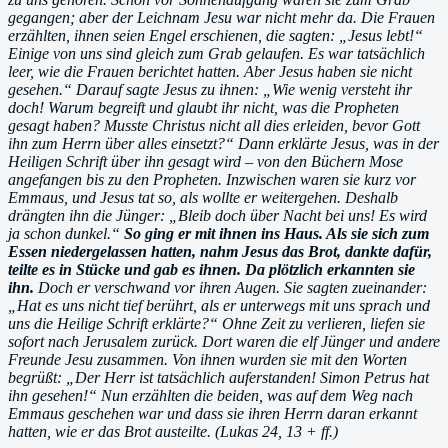
gegangen; aber der Leichnam Jesu war nicht mehr da. Die Frauen
erzählten, ihnen seien Engel erschienen, die sagten: „Jesus lebt!“
Einige von uns sind gleich zum Grab gelaufen. Es war tatsächlich
leer, wie die Frauen berichtet hatten. Aber Jesus haben sie nicht
gesehen.“ Darauf sagte Jesus zu ihnen: „Wie wenig versteht ihr
doch! Warum begreift und glaubt ihr nicht, was die Propheten
gesagt haben? Musste Christus nicht all dies erleiden, bevor Gott
ihn zum Herrn über alles einsetzt?“ Dann erklärte Jesus, was in der
Heiligen Schrift über ihn gesagt wird – von den Büchern Mose
angefangen bis zu den Propheten. Inzwischen waren sie kurz vor
Emmaus, und Jesus tat so, als wollte er weitergehen. Deshalb
drängten ihn die Jünger: „Bleib doch über Nacht bei uns! Es wird
ja schon dunkel.“
So ging er mit ihnen ins Haus. Als sie sich zum
Essen niedergelassen hatten, nahm Jesus das Brot, dankte dafür,
teilte es in Stücke und gab es ihnen. Da plötzlich erkannten sie
ihn.
Doch er verschwand vor ihren Augen. Sie sagten zueinander:
„Hat es uns nicht tief berührt, als er unterwegs mit uns sprach und
uns die Heilige Schrift erklärte?“ Ohne Zeit zu verlieren, liefen sie
sofort nach Jerusalem zurück. Dort waren die elf Jünger und andere
Freunde Jesu zusammen. Von ihnen wurden sie mit den Worten
begrüßt: „Der Herr ist tatsächlich auferstanden! Simon Petrus hat
ihn gesehen!“ Nun erzählten die beiden, was auf dem Weg nach
Emmaus geschehen war und dass sie ihren Herrn daran erkannt
hatten, wie er das Brot austeilte. (Lukas 24, 13 + ff.)