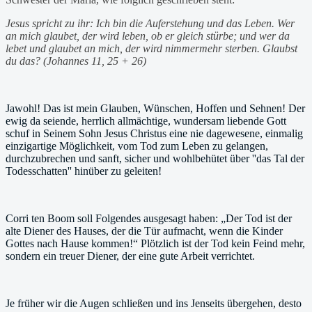
Jesus spricht zu ihr: Ich bin die Auferstehung und das Leben. Wer
an mich glaubet, der wird leben, ob er gleich stürbe; und wer da
lebet und glaubet an mich, der wird nimmermehr sterben. Glaubst
du das? (Johannes 11, 25 + 26)
Jawohl! Das ist mein Glauben, Wünschen, Hoffen und Sehnen! Der
ewig da seiende, herrlich allmächtige, wundersam liebende Gott
schuf in Seinem Sohn Jesus Christus eine nie dagewesene, einmalig
einzigartige Möglichkeit, vom Tod zum Leben zu gelangen,
durchzubrechen und sanft, sicher und wohlbehütet über ''das Tal der
Todesschatten'' hinüber zu geleiten!
Corri ten Boom soll Folgendes ausgesagt haben: „Der Tod ist der
alte Diener des Hauses, der die Tür aufmacht, wenn die Kinder
Gottes nach Hause kommen!“ Plötzlich ist der Tod kein Feind mehr,
sondern ein treuer Diener, der eine gute Arbeit verrichtet.
Je früher wir die Augen schließen und ins Jenseits übergehen, desto