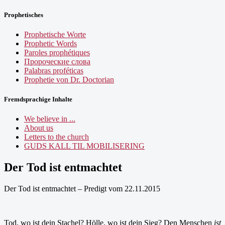
Prophetisches
Prophetische Worte
Prophetic Words
Paroles prophétiques
Пророческие слова
Palabras proféticas
Prophetie von Dr. Doctorian
Fremdsprachige Inhalte
We believe in ...
About us
Letters to the church
GUDS KALL TIL MOBILISERING
Der Tod ist entmachtet
Der Tod ist entmachtet – Predigt vom 22.11.2015
Tod, wo ist dein Stachel? Hölle, wo ist dein Sieg? Den Menschen
ist