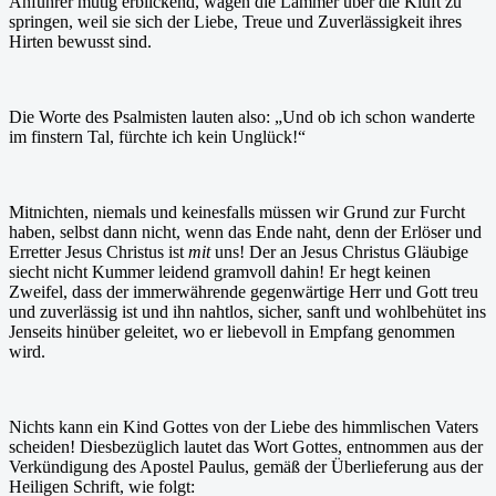
Anführer mutig erblickend, wagen die Lämmer über die Kluft zu
springen, weil sie sich der Liebe, Treue und Zuverlässigkeit ihres
Hirten bewusst sind.
Die Worte des Psalmisten lauten also: „Und ob ich schon wanderte
im finstern Tal, fürchte ich kein Unglück!“
Mitnichten, niemals und keinesfalls müssen wir Grund zur Furcht
haben, selbst dann nicht, wenn das Ende naht, denn der Erlöser und
Erretter Jesus Christus ist
mit
uns! Der an Jesus Christus Gläubige
siecht nicht Kummer leidend gramvoll dahin! Er hegt keinen
Zweifel, dass der immerwährende gegenwärtige Herr und Gott treu
und zuverlässig ist und ihn nahtlos, sicher, sanft und wohlbehütet ins
Jenseits hinüber geleitet, wo er liebevoll in Empfang genommen
wird.
Nichts kann ein Kind Gottes von der Liebe des himmlischen Vaters
scheiden! Diesbezüglich lautet das Wort Gottes, entnommen aus der
Verkündigung des Apostel Paulus, gemäß der Überlieferung aus der
Heiligen Schrift, wie folgt: