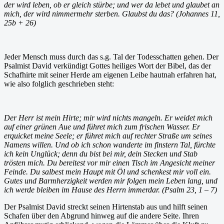
der wird leben, ob er gleich stürbe; und wer da lebet und glaubet an
mich, der wird nimmermehr sterben. Glaubst du das? (Johannes 11,
25b + 26)
Jeder Mensch muss durch das s.g. Tal der Todesschatten gehen. Der
Psalmist David verkündigt Gottes heiliges Wort der Bibel, das der
Schafhirte mit seiner Herde am eigenen Leibe hautnah erfahren hat,
wie also folglich geschrieben steht:
Der Herr ist mein Hirte; mir wird nichts mangeln. Er weidet mich
auf einer grünen Aue und führet mich zum frischen Wasser. Er
erquicket meine Seele; er führet mich auf rechter Straße um seines
Namens willen. Und ob ich schon wanderte im finstern Tal, fürchte
ich kein Unglück; denn du bist bei mir, dein Stecken und Stab
trösten mich. Du bereitest vor mir einen Tisch im Angesicht meiner
Feinde. Du salbest mein Haupt mit Öl und schenkest mir voll ein.
Gutes und Barmherzigkeit werden mir folgen mein Leben lang, und
ich werde bleiben im Hause des Herrn immerdar. (Psalm 23, 1 – 7)
Der Psalmist David streckt seinen Hirtenstab aus und hilft seinen
Schafen über den Abgrund hinweg auf die andere Seite. Ihren