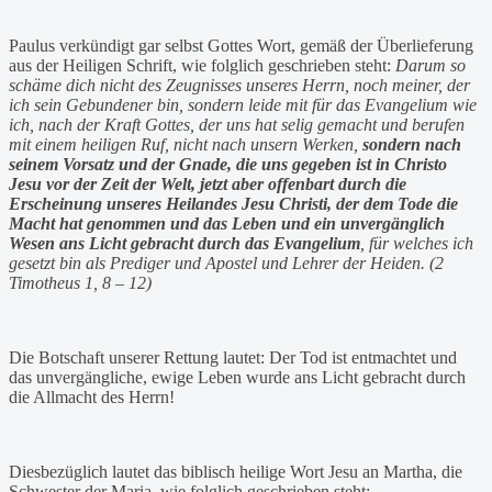
Paulus verkündigt gar selbst Gottes Wort, gemäß der Überlieferung
aus der Heiligen Schrift, wie folglich geschrieben steht:
Darum so
schäme dich nicht des Zeugnisses unseres Herrn, noch meiner, der
ich sein Gebundener bin, sondern leide mit für das Evangelium wie
ich, nach der Kraft Gottes, der uns hat selig gemacht und berufen
mit einem heiligen Ruf, nicht nach unsern Werken,
sondern nach
seinem Vorsatz und der Gnade, die uns gegeben ist in Christo
Jesu vor der Zeit der Welt, jetzt aber offenbart durch die
Erscheinung unseres Heilandes Jesu Christi, der dem Tode die
Macht hat genommen und das Leben und ein unvergänglich
Wesen ans Licht gebracht durch das Evangelium
, für welches ich
gesetzt bin als Prediger und Apostel und Lehrer der Heiden. (2
Timotheus 1, 8 – 12)
Die Botschaft unserer Rettung lautet: Der Tod ist entmachtet und
das unvergängliche, ewige Leben wurde ans Licht gebracht durch
die Allmacht des Herrn!
Diesbezüglich lautet das biblisch heilige Wort Jesu an Martha, die
Schwester der Maria, wie folglich geschrieben steht: