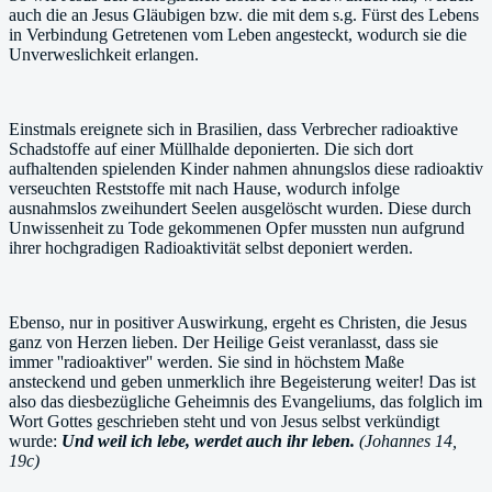
auch die an Jesus Gläubigen bzw. die mit dem s.g. Fürst des Lebens
in Verbindung Getretenen vom Leben angesteckt, wodurch sie die
Unverweslichkeit erlangen.
Einstmals ereignete sich in Brasilien, dass Verbrecher radioaktive
Schadstoffe auf einer Müllhalde deponierten. Die sich dort
aufhaltenden spielenden Kinder nahmen ahnungslos diese radioaktiv
verseuchten Reststoffe mit nach Hause, wodurch infolge
ausnahmslos zweihundert Seelen ausgelöscht wurden. Diese durch
Unwissenheit zu Tode gekommenen Opfer mussten nun aufgrund
ihrer hochgradigen Radioaktivität selbst deponiert werden.
Ebenso, nur in positiver Auswirkung, ergeht es Christen, die Jesus
ganz von Herzen lieben. Der Heilige Geist veranlasst, dass sie
immer ''radioaktiver'' werden. Sie sind in höchstem Maße
ansteckend und geben unmerklich ihre Begeisterung weiter! Das ist
also das diesbezügliche Geheimnis des Evangeliums, das folglich im
Wort Gottes geschrieben steht und von Jesus selbst verkündigt
wurde:
Und weil ich lebe, werdet auch ihr leben.
(Johannes 14,
19c)