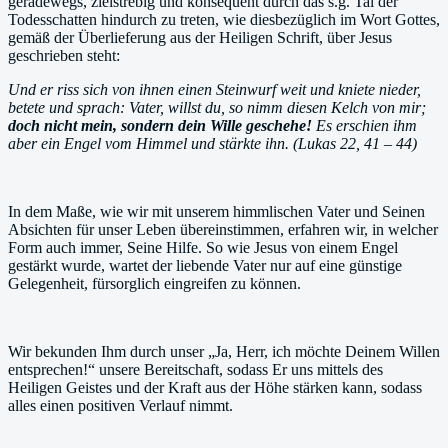
geradewegs, zielstrebig und konsequent durch das s.g. Tal der
Todesschatten hindurch zu treten, wie diesbezüglich im Wort Gottes,
gemäß der Überlieferung aus der Heiligen Schrift, über Jesus
geschrieben steht:
Und er riss sich von ihnen einen Steinwurf weit und kniete nieder,
betete und sprach: Vater, willst du, so nimm diesen Kelch von mir;
doch nicht mein, sondern dein Wille geschehe!
Es erschien ihm
aber ein Engel vom Himmel und stärkte ihn. (Lukas 22, 41 – 44)
In dem Maße, wie wir mit unserem himmlischen Vater und Seinen
Absichten für unser Leben übereinstimmen, erfahren wir, in welcher
Form auch immer, Seine Hilfe. So wie Jesus von einem Engel
gestärkt wurde, wartet der liebende Vater nur auf eine günstige
Gelegenheit, fürsorglich eingreifen zu können.
Wir bekunden Ihm durch unser „Ja, Herr, ich möchte Deinem Willen
entsprechen!“ unsere Bereitschaft, sodass Er uns mittels des
Heiligen Geistes und der Kraft aus der Höhe stärken kann, sodass
alles einen positiven Verlauf nimmt.