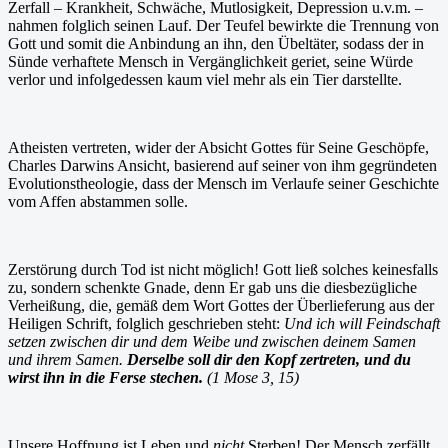
Zerfall – Krankheit, Schwäche, Mutlosigkeit, Depression u.v.m. –
nahmen folglich seinen Lauf. Der Teufel bewirkte die Trennung von
Gott und somit die Anbindung an ihn, den Übeltäter, sodass der in
Sünde verhaftete Mensch in Vergänglichkeit geriet, seine Würde
verlor und infolgedessen kaum viel mehr als ein Tier darstellte.
Atheisten vertreten, wider der Absicht Gottes für Seine Geschöpfe,
Charles Darwins Ansicht, basierend auf seiner von ihm gegründeten
Evolutionstheologie, dass der Mensch im Verlaufe seiner Geschichte
vom Affen abstammen solle.
Zerstörung durch Tod ist nicht möglich! Gott ließ solches keinesfalls
zu, sondern schenkte Gnade, denn Er gab uns die diesbezügliche
Verheißung, die, gemäß dem Wort Gottes der Überlieferung aus der
Heiligen Schrift, folglich geschrieben steht:
Und ich will Feindschaft
setzen zwischen dir und dem Weibe und zwischen deinem Samen
und ihrem Samen.
Derselbe soll dir den Kopf zertreten, und du
wirst ihn in die Ferse stechen.
(1 Mose 3, 15)
Unsere Hoffnung ist Leben und
nicht
Sterben! Der Mensch zerfällt