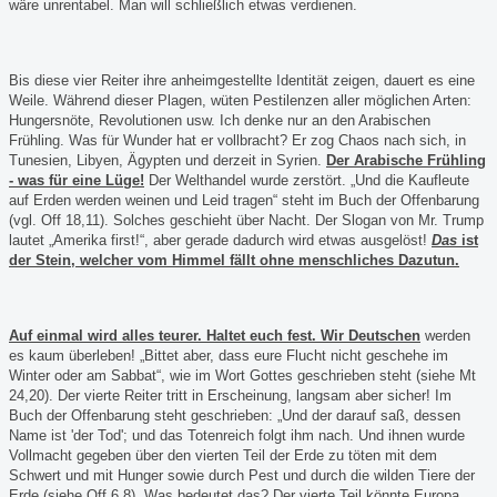
wäre unrentabel. Man will schließlich etwas verdienen.
Bis diese vier Reiter ihre anheimgestellte Identität zeigen, dauert es eine
Weile. Während dieser Plagen, wüten Pestilenzen aller möglichen Arten:
Hungersnöte, Revolutionen usw. Ich denke nur an den Arabischen
Frühling. Was für Wunder hat er vollbracht? Er zog Chaos nach sich, in
Tunesien, Libyen, Ägypten und derzeit in Syrien.
Der Arabische Frühling
- was für eine Lüge!
Der Welthandel wurde zerstört. „Und die Kaufleute
auf Erden werden weinen und Leid tragen“ steht im Buch der Offenbarung
(vgl. Off 18,11). Solches geschieht über Nacht. Der Slogan von Mr. Trump
lautet „Amerika first!“, aber gerade dadurch wird etwas ausgelöst!
Das
ist
der Stein, welcher vom Himmel fällt ohne menschliches Dazutun.
Auf einmal wird alles teurer. Haltet euch fest. Wir Deutschen
werden
es kaum überleben! „Bittet aber, dass eure Flucht nicht geschehe im
Winter oder am Sabbat“, wie im Wort Gottes geschrieben steht (siehe Mt
24,20). Der vierte Reiter tritt in Erscheinung, langsam aber sicher! Im
Buch der Offenbarung steht geschrieben: „Und der darauf saß, dessen
Name ist 'der Tod'; und das Totenreich folgt ihm nach. Und ihnen wurde
Vollmacht gegeben über den vierten Teil der Erde zu töten mit dem
Schwert und mit Hunger sowie durch Pest und durch die wilden Tiere der
Erde (siehe Off 6,8). Was bedeutet das? Der vierte Teil könnte Europa,