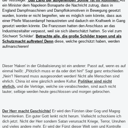
die Testsieger.
'Das Land der aufgehenden Sonne' ist im Kommen!
Als
ein Minister dem Napoleon Bonaparte die Nachricht zutrug, dass in
England Dampfmaschinen und Dampflokomotiven in Bewegung gesetzt
wurden, konnte er nicht begreifen, wie es möglich sein könnte, dass aus
einer Pfeife Wasserdampf heraustreten und dadurch ein Kraftwerk in Gang
gesetzt werden könnte. Die Franzosen hatten den Anschluss an das
Industriezeitalter verpasst, weil sie sich überschätzt hatten. So viel zum
Stichwort 'Schilder'.
Betrachte alle, die große Schilder tragen und als
Schutzmacht auftreten! Denn
diese, welche geschützt haben, werden
aufmarschieren!
Dieser 'Haken' in der Globalisierung ist ein anderer: Passt auf, wenn es auf
einmal heißt: „Plötzlich muss er da oder dort hin!“ Sagt ganz entschieden
„Nein“! Niemand muss ausgesondert werden! Nicht alle Menschen sind
ehrlich. China ist eine gänzlich andere Kultur.
Politiker sind nicht
ehrlich
,
u
nd die Verträge, welche sie verabschieden, sind auch nicht
lauter; selbige werden heute geschlossen und morgen gebrochen.
Der Herr macht Geschichte!
Er wird den Fürsten über Gog und Magog
herumlenken. Ein guter Gott lenkt nicht herum. Vielleicht schockiere ich
dich jetzt. Nicht der Herr sondern Satan verursacht Kriege, Terror, Unruhen
und vieles andere mehr. Er wird der Fürst dieser Welt sein und Kontrolle