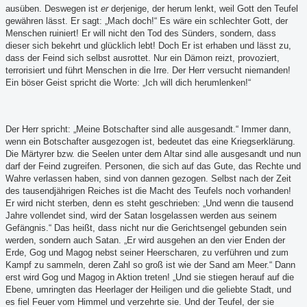
ausüben. Deswegen ist
er
derjenige, der herum lenkt, weil Gott den Teufel
gewähren lässt. Er sagt: „Mach doch!“ Es wäre ein schlechter Gott, der
Menschen ruiniert! Er will nicht den Tod des Sünders, sondern, dass
dieser sich bekehrt und glücklich lebt! Doch Er ist erhaben und lässt zu,
dass der Feind sich selbst ausrottet. Nur ein Dämon reizt, provoziert,
terrorisiert und führt Menschen in die Irre. Der Herr versucht niemanden!
Ein böser Geist spricht die Worte: „Ich will dich herumlenken!“
Der Herr spricht: „Meine Botschafter sind alle ausgesandt.“ Immer dann,
wenn ein Botschafter ausgezogen ist, bedeutet das eine Kriegserklärung.
Die Märtyrer bzw. die Seelen unter dem Altar sind alle ausgesandt und nun
darf der Feind zugreifen. Personen, die sich auf das Gute, das Rechte und
Wahre verlassen haben, sind von dannen gezogen. Selbst nach der Zeit
des tausendjährigen Reiches ist die Macht des Teufels noch vorhanden!
Er wird nicht sterben, denn es steht geschrieben: „Und wenn die tausend
Jahre vollendet sind, wird der Satan losgelassen werden aus seinem
Gefängnis.“ Das heißt, dass nicht nur die Gerichtsengel gebunden sein
werden, sondern auch Satan. „Er wird ausgehen an den vier Enden der
Erde, Gog und Magog nebst seiner Heerscharen, zu verführen und zum
Kampf zu sammeln, deren Zahl so groß ist wie der Sand am Meer.“ Dann
erst wird Gog und Magog in Aktion treten! „Und sie stiegen herauf auf die
Ebene, umringten das Heerlager der Heiligen und die geliebte Stadt, und
es fiel Feuer vom Himmel und verzehrte sie. Und der Teufel, der sie