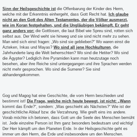
Sinn der Heilsgeschichte ist
die Offenbarung der Kinder des Herrn,
welche mit der Erkenntnis einhergeht, dass Gott Recht hat.
Ich glaube
nicht an den Gott des Alten Testamentes, der die Völker ausmerzt,
wie im Koran festgehalten, und die Ungläubigen bekämpft. Er geht
ganz anders vor:
die Gottlosen, die laut Bibel wie Spreu sind, rotten sich
selbst aus. Der Wind weht sie hinweg und sie sind nicht mehr zu sehen.
Man wird sich einst fragen: „W
o sind sie geblieben?“ Wo waren einst die
Azteken, Inkas und Mayas?
Wo sind all jene Hochkulturen
, die
Jahrhunderte lang die Welt beherrschten? Wo sind die Hetiter? Wo sind
die Ägypter? Lediglich ihre Pyramiden kann man heutzutage noch
besehen, aber ihre Reiche sind untergegangen und ihre Sprachen werden
nicht mehr gesprochen. Wo sind die Sumerer? Sie sind
abhandengekommen.
Gog und Magog hat eine Geschichte, die vom Herrn beschieden und
bestimmt ist!
Die Frage, welche mich heute bewegt, ist nicht: „Wann
kommt das Ende?“, sondern: „Was geschieht als Nächstes?“ Wie ist der
geschichtliche Ablauf bzw. die Verzahnung. Wie greift eins ins andere.
Vorab möchte ich betonen, dass Gott um die Seele des Menschen bemüht
ist. Jede einzelne Person ist Ihm ganz besonders bedeutsam und wichtig!
Der Herr kämpft um den Planeten Erde. In der Heilsgeschichte geht es
immer um den Herrn, die Erde und insbesondere um den Menschen.