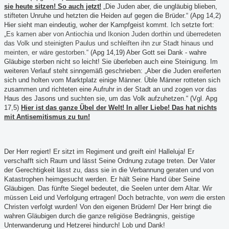
sie heute sitzen! So auch jetzt!
„Di
e Juden aber, die ungläubig blieben,
stifteten Unruhe und hetzten die Heiden auf gegen die Brüder.“ (Apg 14,2)
Hier sieht man eindeutig, woher der Kampfgeist kommt. Ich setzte fort:
„
Es kamen aber von Antiochia und Ikonion Juden dorthin und überredeten
das Volk und steinigten Paulus und schleiften ihn zur Stadt hinaus und
meinten, er wäre gestorben.“
(Apg 14,19) Aber Gott sei Dank - wahre
Gläubige sterben nicht so leicht! Sie überleben auch eine Steinigung. Im
weiteren Verlauf steht sinngemäß geschrieben: „Aber die Juden ereiferten
sich und holten vom Marktplatz einige Männer. Üble Männer rotteten sich
zusammen und richtet
en eine Aufruhr in der Stadt an und zogen vor das
Haus des Jasons und suchten sie, um das Volk aufzuhetzen.“ (Vgl. Apg
17,5)
Hier ist das ganze Übel der Welt! In aller Liebe! Das hat nichts
mit Antisemitismus zu tun!
Der Herr regiert! Er sitzt im Regiment und greift ein! Halleluja! Er
verschafft sich Raum und lässt Seine Ordnung zutage treten. Der Vater
der Gerechtigkeit lässt zu, dass sie in die Verbannung geraten und von
Katastrophen heimgesucht werden. Er hält Seine Hand über Seine
Gläubigen. Das fünfte Siegel bedeutet, die Seelen unter dem Altar. Wir
müssen Leid und Verfolgung ertragen! Doch betrachte, von
wem
die ersten
Christen verfolgt wurden! Von den eigenen Brüdern! Der Herr bringt die
wahren Gläubigen durch die ganze religiöse Bedrängnis, geistige
Unterwanderung und Hetzerei hindurch! Lob und Dank!