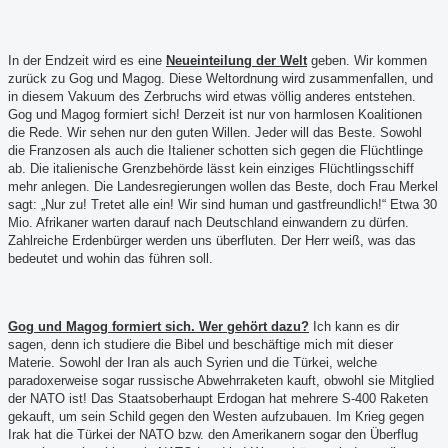
In der Endzeit wird es eine
Neueinteilung der Welt
geben. Wir kommen
zurück zu Gog und Magog. Diese Weltordnung wird zusammenfallen, und
in diesem Vakuum des Zerbruchs wird etwas völlig anderes entstehen.
Gog und Magog formiert sich! Derzeit ist nur von harmlosen Koalitionen
die Rede. Wir sehen nur den guten Willen. Jeder will das Beste. Sowohl
die Franzosen als auch die Italiener schotten sich gegen die Flüchtlinge
ab. Die italienische Grenzbehörde lässt kein einziges Flüchtlingsschiff
mehr anlegen. Die Landesregierungen wollen das Beste, doch Frau Merkel
sagt: „Nur zu! Tretet alle ein! Wir sind human und gastfreundlich!“ Etwa 30
Mio. Afrikaner warten darauf nach Deutschland einwandern zu dürfen.
Zahlreiche Erdenbürger werden uns überfluten. Der Herr weiß, was das
bedeutet und wohin das führen soll.
Gog und Magog formiert sich. Wer gehört dazu?
Ich kann es dir
sagen, denn ich studiere die Bibel und beschäftige mich mit dieser
Materie. Sowohl der Iran als auch Syrien und die Türkei, welche
paradoxerweise sogar russische Abwehrraketen kauft, obwohl sie Mitglied
der NATO ist! Das Staatsoberhaupt Erdogan hat mehrere S-400 Raketen
gekauft, um sein Schild gegen den Westen aufzubauen. Im Krieg gegen
Irak hat die Türkei der NATO bzw. den Amerikanern sogar den Überflug