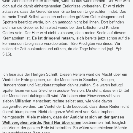
weit! Wenn diese Reiter kommen, wirst du das wahrnehmen. Der Herr wird
dich auf die damit einhergehenden Ereignisse vorbereiten. Er wird nicht
zulassen, dass der Gerechte sein Grab bei den Ungerechten findet. Das
ist mein Trost! Selbst wenn ich neben den größten Gottesleugnern und
Spöttern beerdigt werde, bin ich
dennoch
nicht bei ihnen. Dort befinden
sich nur die Gebeine. Ich selbst werde bei den Erlösten und Kindern
Gottes sein. Der Herr wird nicht zulassen, dass meine Seele auf diesem
Krematorium ist.
Es ist dringend ratsam, sich
bereits jetzt schon auf die
kommenden Ereignisse vorzubereiten. Höre Predigten wie diese. Wir
sollen die Zeit auskaufen und nützen, da die Tage böse sind (vgl. Eph
5,16).
Ich lese aus der Heiligen Schrift: Diesen Reitern ward die Macht über ein
Viertel der Erde gegeben, um die Menschen in Seuchen, Kriegen,
Hungersnöten und Naturkatastrophen dahinzuraffen. Sie waren befugt!
Später lesen wir das Gleiche in
anderer
Version: Da steht, dass ein Drittel
der Menschheit dahingerafft wird. Wir haben eine Einwohnerzahl von
sieben Milliarden Menschen; rechne selbst aus, wie viele davon
ausgerottet werden. Ein Viertel der Erde bedeutet, dass diese Reiter nicht
überall triumphieren. Nicht die ganze Welt wird von Katastrophen
heimgesucht.
Viele meinen, dass der Antichrist sich an der ganzen
Welt vergehen würde.
Nein! Nur über einen
bestimmten Teil; lediglich
ein Viertel der ganzen Erde ist betroffen. So wüten verschiedene Mächte