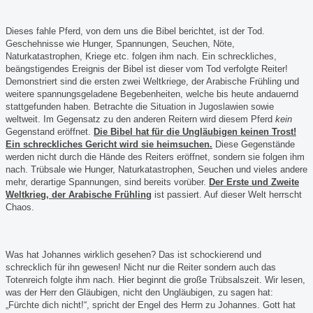
Dieses fahle Pferd, von dem uns die Bibel berichtet, ist der Tod.
Geschehnisse wie Hunger, Spannungen, Seuchen, Nöte,
Naturkatastrophen, Kriege etc. folgen ihm nach. Ein schreckliches,
beängstigendes Ereignis der Bibel ist dieser vom Tod verfolgte Reiter!
Demonstriert sind die ersten zwei Weltkriege, der Arabische Frühling und
weitere spannungsgeladene Begebenheiten, welche bis heute andauernd
stattgefunden haben. Betrachte die Situation in Jugoslawien sowie
weltweit. Im Gegensatz zu den anderen Reitern wird diesem Pferd
kein
Gegenstand eröffnet.
Die Bibel hat für die Ungläubigen keinen Trost!
Ein schreckliches Gericht wird sie heimsuchen.
Diese Gegenstände
werden nicht durch die Hände des Reiters eröffnet, sondern sie folgen ihm
nach. Trübsale wie Hunger, Naturkatastrophen, Seuchen und vieles andere
mehr, derartige Spannungen, sind bereits vorüber.
Der Erste und Zweite
Weltkrieg, der Arabische Frühling
ist passiert. Auf dieser Welt herrscht
Chaos.
Was hat Johannes wirklich gesehen? Das ist schockierend und
schrecklich für ihn gewesen! Nicht nur die Reiter sondern auch das
Totenreich folgte ihm nach. Hier beginnt die große Trübsalszeit. Wir lesen,
was der Herr den Gläubigen, nicht den Ungläubigen, zu sagen hat:
„Fürchte dich nicht!“, spricht der Engel des Herrn zu Johannes. Gott hat