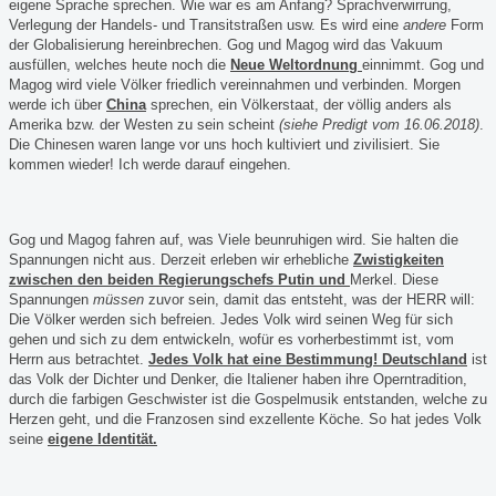
eigene Sprache sprechen. Wie war es am Anfang? Sprachverwirrung,
Verlegung der Handels- und Transitstraßen usw. Es wird eine
andere
Form
der Globalisierung hereinbrechen. Gog und Magog wird das Vakuum
ausfüllen, welches heute noch die
Neue Weltordnung
einnimmt. Gog und
Magog wird viele Völker friedlich vereinnahmen und verbinden. Morgen
werde ich über
China
sprechen, ein Völkerstaat, der völlig anders als
Amerika bzw. der Westen zu sein scheint
(siehe Predigt vom 16.06.2018)
.
Die Chinesen waren lange vor uns hoch kultiviert und zivilisiert. Sie
kommen wieder! Ich werde darauf eingehen.
Gog und Magog fahren auf, was Viele beunruhigen wird. Sie halten die
Spannungen nicht aus. Derzeit erleben wir erhebliche
Zwistigkeiten
zwischen den beiden Regierungschefs Putin und
Merkel. Diese
Spannungen
müssen
zuvor sein, damit das entsteht, was der HERR will:
Die Völker werden sich befreien. Jedes Volk wird seinen Weg für sich
gehen und sich zu dem entwickeln, wofür es vorherbestimmt ist, vom
Herrn aus betrachtet.
Jedes Volk hat eine Bestimmung! Deutschland
ist
das Volk der Dichter und Denker, die Italiener haben ihre Operntradition,
durch die farbigen Geschwister ist die Gospelmusik entstanden, welche zu
Herzen geht, und die Franzosen sind exzellente Köche.
So hat jedes Volk
seine
eigene Identität.