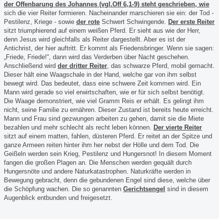
der Offenbarung des Johannes (vgl.Off 6,1-9) steht geschrieben, wie
sich die vier Reiter formieren. Nacheinander marschieren sie ein: der Tod -
Pestilenz, Kriege - sowie
der rote
Schwert Schwingende.
Der erste Reiter
sitzt triumphierend auf einem weißen Pferd. Er sieht aus wie der Herr,
denn Jesus wird gleichfalls als Reiter dargestellt. Aber es ist der
Antichrist,
der hier auftritt. Er kommt als Friedensbringer. Wenn sie sagen:
„Friede, Friede!“, dann wird das Verderben über Nacht geschehen.
Anschließend wird
der dritter Reiter
, das schwarze Pferd, mobil gemacht.
Dieser hält eine Waagschale in der Hand, welche gar von ihm selbst
bewegt wird. Das bedeutet, dass eine schwere Zeit kommen wird. Ein
Mann wird gerade so viel erwirtschaften, wie er für sich selbst benötigt.
Die Waage demonstriert, wie viel Gramm Reis er erhält. Es gelingt ihm
nicht, seine Familie zu ernähren. Dieser Zustand ist bereits heute erreicht.
Mann und Frau sind gezwungen arbeiten zu gehen, damit sie die Miete
bezahlen und mehr schlecht als recht leben können.
Der vierte Reiter
sitzt auf einem matten, fahlen, düsteren Pferd. Er reitet an der Spitze und
ganze Armeen reiten hinter ihm her nebst der Hölle und dem Tod. Die
Geißeln werden sein Krieg, Pestilenz und Hungersnot! In diesem Moment
fangen die großen Plagen an. Die Menschen werden gequält durch
Hungersnöte und andere Naturkatastrophen. Naturkräfte werden in
Bewegung gebracht, denn
die gebundenen Engel s
ind diese, welche über
die Schöpfung wachen. Die so genannten
Gerichtsengel
sind in diesem
Augenblick entbunden und freigesetzt.