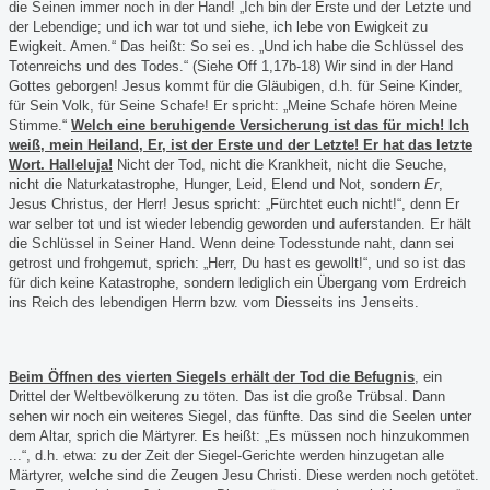
die Seinen immer noch in der Hand! „Ich bin der Erste und der Letzte und
der Lebendige; und ich war tot und siehe, ich lebe von Ewigkeit zu
Ewigkeit. Amen.“ Das heißt: So sei es. „Und ich habe die Schlüssel des
Totenreichs und des Todes.“ (Siehe Off 1,17b-18) Wir sind in der Hand
Gottes geborgen! Jesus kommt für die Gläubigen, d.h. für Seine Kinder,
für Sein Volk, für Seine Schafe! Er spricht: „Meine Schafe hören Meine
Stimme.“
Welch eine beruhigende Versicherung ist das für mich! Ich
weiß, mein Heiland, Er, ist der Erste und der Letzte! Er hat das letzte
Wort. Halleluja!
Nicht der Tod, nicht die Krankheit, nicht die Seuche,
nicht die Naturkatastrophe, Hunger, Leid, Elend und Not, sondern
Er
,
Jesus Christus, der Herr! Jesus spricht: „Fürchtet euch nicht!“, denn Er
war selber tot und ist wieder lebendig geworden und auferstanden. Er hält
die Schlüssel in Seiner Hand. Wenn deine Todesstunde naht, dann sei
getrost und frohgemut, sprich: „Herr, Du hast es gewollt!“, und so ist das
für dich keine Katastrophe, sondern lediglich ein Übergang vom Erdreich
ins Reich des lebendigen Herrn bzw. vom Diesseits ins Jenseits.
Beim Öffnen des vierten Siegels erhält der Tod die Befugnis
, ein
Drittel der Weltbevölkerung zu töten. Das ist die große Trübsal. Dann
sehen wir noch ein weiteres Siegel, das fünfte. Das sind die Seelen unter
dem Altar, sprich die Märtyrer. Es heißt: „Es müssen noch hinzukommen
...“, d.h. etwa: zu der Zeit der Siegel-Gerichte werden hinzugetan alle
Märtyrer, welche sind die Zeugen Jesu Christi. Diese werden noch getötet.