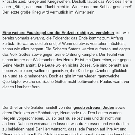
kritische Zeit, Kriege und Kriegswehen. Deshalb lautet das Wort des Herrn
auch: „Bittet, dass eure Flucht nicht im Winter oder am Sabbat geschehe!“
Der letzte große Krieg wird vermutlich im Winter sein.
Eine weitere Faustregel um die Endzeit richtig zu verstehen
, ist, wie
bereits vormals erwähnt, die Fol
gende: das Ende kommt zum Anfang
zurück. So war es seid eh und je! Wenn du etwas verstehen möchtest,
schau wie alles begann. Die Scharen Satans werden auftreten und gegen
das Volk Gottes sowie gegen Seine Ordnung kämpfen. Der Teufel war
schon immer der Widersacher des Herrn. Er ist ein Quertreiber, der gegen
Seine Macht antritt. Die Leute wollen nichts Böses. Sie sind bemüht am
Leben zu bleiben, wollen es genießen, ihre Kinder großziehen, glücklich
sein und selig heimgehen. Doch es gibt immer wieder irgendwelche
Querköpfe, welche die Sache Gottes nicht befürworten. Paulus warnt vor
diesen Unruhestiftern.
Der Brief an die Galater handelt von den
gesetzestreuen Juden
sowie
deren Praktiken wie Sabbattage, Neumonde u.a. Den Leuten wurden
Regeln
vorgeschrieben. Du solltest 'du selbst' sein und dir nicht von
anderen Nationen weismachen lassen, was du zu essen und wie du dich
zu bekleiden hast! Der Herr wünscht, dass jede Person auf ihre Art und
Weise glücklich ist! Die Afrikaner waren lediglich mit einem Lendenschurz