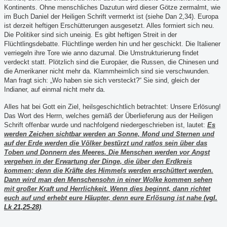
Kontinents. Ohne menschliches Dazutun wird dieser Götze zermalmt, wie
im Buch Daniel der Heiligen Schrift vermerkt ist (siehe Dan 2,34). Europa
ist derzeit heftigen Erschütterungen ausgesetzt. Alles formiert sich neu.
Die Politiker sind sich uneinig. Es gibt heftigen Streit in der
Flüchtlingsdebatte. Flüchtlinge werden hin und her geschickt. Die Italiener
verriegeln ihre Tore wie anno dazumal. Die Umstrukturierung findet
verdeckt statt. Plötzlich sind die Europäer, die Russen, die Chinesen und
die Amerikaner nicht mehr da. Klammheimlich sind sie verschwunden.
Man fragt sich: „Wo haben sie sich versteckt?“ Sie sind, gleich der
Indianer, auf einmal nicht mehr da.
Alles hat bei Gott ein Ziel, heilsgeschichtlich betrachtet: Unsere Erlösung!
Das Wort des Herrn, welches gemäß der Überlieferung aus der Heiligen
Schrift offenbar wurde und nachfolgend niedergeschrieben ist,
lautet:
Es
werden Zeichen sichtbar werden an Sonne, Mond und Sternen und
auf der Erde werden die Völker bestürzt und ratlos sein über das
Toben und Donnern des Meeres.
Die Menschen werden vor Angst
vergehen in der Erwartung der Dinge, die über den Erdkreis
kommen; denn die Kräfte des Himmels werden erschüttert werden.
Dann wird man den Menschensohn in einer Wolke kommen sehen
mit großer Kraft und Herrlichkeit. Wenn dies beginnt, dann richtet
euch auf und erhebt eure Häupter, denn eure Erlösung ist nahe
(vgl.
Lk 21,25-28)
.