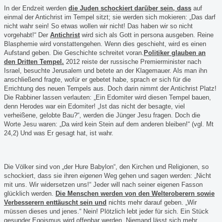
In der Endzeit werden
die Juden schockiert darüber sein, dass
auf
einmal der Antichrist im Tempel sitzt; sie werden sich mokieren: „Das darf
nicht wahr sein! So etwas wollen wir nicht! Das haben wir so nicht
vorgehabt!“ Der
Antichrist
wird sich als Gott in persona ausgeben. Reine
Blasphemie wird vonstattengehen. Wenn dies geschieht, wird es einen
Aufstand geben. Die Geschichte schreitet voran.
Politiker
glauben
an
den Dritten Tempel.
2012 reiste der russische Premierminister nach
Israel, besuchte Jerusalem und betete an der Klagemauer. Als man ihn
anschließend fragte, wofür er gebetet habe, sprach er sich für die
Errichtung des neuen Tempels aus. Doch darin nimmt der Antichrist Platz!
Die Rabbiner lassen verlauten: „Ein Edomiter wird diesen Tempel bauen,
denn Herodes war ein Edomiter! „Ist das nicht der besagte, viel
verheißene, gelobte Bau?“, werden die Jünger Jesu fragen. Doch die
Worte Jesu waren: „Da wird kein Stein auf dem anderen bleiben!“ (vgl. Mt
24,2) Und was Er gesagt hat, ist wahr.
Die Völker sind von „der Hure Babylon“, den Kirchen und Religionen, so
schockiert, dass sie ihren
eigenen
Weg gehen und sagen werden: „Nicht
mit uns. Wir widersetzen uns!“ Jeder will nach seiner eigenen Fasson
glücklich werden.
Die Menschen werden von den Welteroberern sowie
Verbesserern enttäuscht sein und
nichts mehr darauf geben. „Wir
müssen dieses und jenes.“ Nein! Plötzlich lebt jeder für sich. Ein Stück
gesunder Egoismus wird offenbar werden. Niemand lässt sich mehr