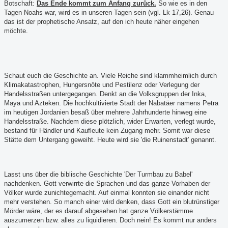
Botschaft:
Das Ende kommt zum Anfang zurück.
So wie es in den
Tagen Noahs war, wird es in unseren Tagen sein (vgl. Lk 17,26). Genau
das ist der prophetische Ansatz, auf den ich heute näher eingehen
möchte.
Schaut euch die Geschichte an. Viele Reiche sind klammheimlich durch
Klimakatastrophen, Hungersnöte und Pestilenz oder Verlegung der
Handelsstraßen untergegangen. Denkt an die Volksgruppen der Inka,
Maya und Azteken. Die hochkultivierte Stadt der Nabatäer namens Petra
im heutigen Jordanien besaß über mehrere Jahrhunderte hinweg eine
Handelsstraße. Nachdem diese plötzlich, wider Erwarten, verlegt wurde,
bestand für Händler und Kaufleute kein Zugang mehr. Somit war diese
Stätte dem Untergang geweiht. Heute wird sie 'die Ruinenstadt' genannt.
Lasst uns über die biblische Geschichte 'Der Turmbau zu Babel'
nachdenken. Gott verwirrte die Sprachen und das ganze Vorhaben der
Völker wurde zunichtegemacht. Auf einmal konnten sie einander nicht
mehr verstehen. So manch einer wird denken, dass Gott ein blutrünstiger
Mörder wäre, der es darauf abgesehen hat ganze Völkerstämme
auszumerzen bzw. alles zu liquidieren. Doch nein! Es kommt nur anders