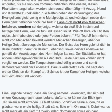
umgürtet, bis sie von den frommen britischen Missionaren, diesen
Pharisäern, angehalten wurden, sich vorschriftsmäßig mit Anzug, Hemd
und Krawatte zu bekleiden. Sie hielten neben der Verkündigung des
Evangeliums gleichzeitig eine Moralpredigt ab und würdigten neben dem
Herrn ganz nebenbei noch ihre Kultur.
Lass dich nicht von Menschen
bekehren, sondern
sei derjenige, welcher du bist! Geh in dich und
befrage den Herrn, was du tun und lassen sollst. Wie oft höre ich Christen
reden: „Ich habe diese oder jene Person bekehrt!“ Pfui Teufel! Ich möchte
nicht von Menschen bekehrt werden! Menschen bezeugen, aber der
Heilige Geist überzeugt die Menschen. Der Geist des Herrn geleitet dich in
deine Identität, damit du deinem Lebensstil sowie deiner Lebensweise
gemäß den Anweisungen des Herrn folgen kannst. Der Südafrikaner hat
andere Lebensgewohnheiten als der Brite. Beide Kulturen können nicht
verglichen werden. Die Temperaturen sind völlig andere und somit
dementsprechend der Lebensstil. Paulus widersetzt sich und sagt den
ersten Christen den Kampf an. Solches ist der Kampf der Heiligen, welche
mit Gott leben und wandeln!
Eine Legende besagt, dass ein König namens Löwenherz, der sich auf
einem Kreuzzug nach Israel befand, äußerte, er könne den Blick gen
Jerusalem nicht ertragen. Er hielt seinen Schild vor seine Augen, da er
glaubte, wenn er die heilige Stadt sähe, fiele er in Ohnmacht. Dabei war es
nicht mehr als ein Kaff mit zweihundert Normannen sowie ein paar