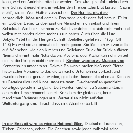
kann, wird der Antichrist offenbar werden. Das wird gleichfalls nicht durch
eine Schlacht geschehen, in welcher den Pferden „das Blut bis zum Saum
steht“, wie im Wort Gottes verzeichnet.
Der Herr ist nicht so
schrecklich, böse und
gemein. Das sage ich dir ganz frei heraus. Er ist
ein Gott der Liebe. Er überlässt die Menschen sich selbst und ihrem
Schicksal. Wie beim Turmbau zu Babel verstehen sie sich nicht mehr und
wollen miteinander nichts mehr zu tun haben. Auch über „die Hure
Babylon“ steht in der Heiligen Schrift: „Gefallen, gefallen ... “ (vgl. Off
14,8) Es wird sie auf einmal nicht mehr geben. Sie löst sich wie von selbst
auf. Wir sehen, wie sich Kirchen und Religionen Stück für Stück auflösen.
Niemand nimmt mehr Notiz davon. Moslems oder Katholiken nehmen auf
einmal die Religion nicht mehr ernst.
Kirchen werden zu Museen und
Konzerthallen umgestaltet. Sakrale Bauwerke stellen bloß noch Plätze
historischer Monumente dar, die an reiche Unternehmer verkauft und
zweckentfremdet genutzt werden, gleich der Russen, die ehemals Kirchen
zu Getreidesilos und Kinos umgestalteten. Gleichermaßen geschieht
derartiges gerade in England. Dort werden Kirchen zu Supermärkten, in
denen der Teppichhandel floriert. So sehen die gleitenden, kaum
merklichen Veränderungen aus.
Wartet also nicht auf den
Weltuntergang und
darauf, dass eine Atombombe fällt.
In der Endzeit wird es wieder Nationalitäten
, Deutsche, Franzosen,
Türken, Chinesen, geben. Die Griechen sowie jedes Volk wird seine