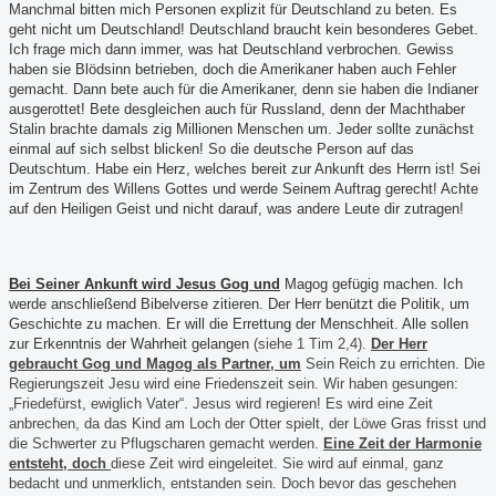
Manchmal bitten mich Personen explizit für Deutschland zu beten. Es
geht nicht um Deutschland! Deutschland braucht kein besonderes Gebet.
Ich frage mich dann immer, was hat Deutschland verbrochen. Gewiss
haben sie Blödsinn betrieben, doch die Amerikaner haben auch Fehler
gemacht. Dann bete auch für die Amerikaner, denn sie haben die Indianer
ausgerottet! Bete desgleichen auch für Russland, denn der Machthaber
Stalin brachte damals zig Millionen Menschen um. Jeder sollte zunächst
einmal auf sich selbst blicken! So die deutsche Person auf das
Deutschtum. Habe ein Herz, welches bereit zur Ankunft des Herrn ist! Sei
im Zentrum des Willens Gottes und werde Seinem Auftrag gerecht! Achte
auf den Heiligen Geist und nicht darauf, was andere Leute dir zutragen!
Bei Seiner Ankunft wird Jesus Gog und
Magog gefügig machen. Ich
werde anschließend Bibelverse zitieren. Der Herr benützt die Politik, um
Geschichte zu machen. Er will die Errettung der Menschheit. Alle sollen
zur Erkenntnis der Wahrheit gelangen
(siehe 1 Tim 2,4).
Der Herr
gebraucht Gog und Magog als Partner, um
Sein Reich zu errichten. Die
Regierungszeit Jesu wird eine Friedenszeit sein. Wir haben gesungen:
„Friedefürst, ewiglich Vater“. Jesus wird regieren! Es wird eine Zeit
anbrechen, da das Kind am Loch der Otter spielt, der Löwe Gras frisst und
die Schwerter zu Pflugscharen gemacht werden.
Eine Zeit der Harmonie
entsteht, doch
diese Zeit wird eingeleitet. Sie wird auf einmal, ganz
bedacht und unmerklich, entstanden sein. Doch bevor das geschehen