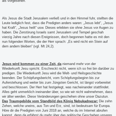
als vorgesehen.
Als Jesus die Stadt Jerusalem verließ und in den Himmel fuhr, stellten die
Leute lediglich fest, dass die Predigten anders waren: „Jesus lebt“, „Jesus
hat Kraft“, „Jesus heilt“ usw. Dieses erlebten sie ohne Jesus vor Augen zu
haben. Die Zerstörung Israels samt Jerusalem und Tempel geschah
vierzig Jahre
nach
diesen Ereignissen, doch begonnen hatte es mit den
nun folgenden Worten, die der Herr sprach: „Es wird nicht ein Stein auf
dem andern bleiben“ (vgl. Mt 24,2).
Jesus wird kommen zu einer Zeit, da
niemand mehr von der
Wiederkunft Jesu spricht.
Erschreckt nicht, wenn ich so frei bin darüber zu
predigen. Die Wiederkunft Jesu wird die Welt- und Heilsgeschichte
beenden. Der Schöpfungsbericht, vom Schöpfungsbeginn bis zur
Auferstehung und weiter bis zum Jüngsten Gericht, ist längst vorbereitet
und beschlossen. Der Herr hat festgelegt, was nacheinander stattfindet.
Alles geht unmerklich ineinander über, so wie wir nicht wahrnehmen, dass
wir älter werden. Diese Veränderungen geschehen ohne unser Dazutun.
Das
Traumgebilde vom Standbild des König Nebukadnezar:
D
ie zehn
Zehen, welche uneins, aus Ton und Erz, sind, ist bedeutsam für Europa.
Höre dir die Predigten von Juni 2018 an, welche du im Internet abrufen
kannst, denn da erfährst du mehr über das politische Geschehen unseres