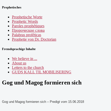
Prophetisches
Prophetische Worte
Prophetic Words
Paroles prophétiques
Пророческие слова
Palabras proféticas
Prophetie von Dr. Doctorian
Fremdsprachige Inhalte
We believe in ...
About us
Letters to the church
GUDS KALL TIL MOBILISERING
Gog und Magog formieren sich
Gog und Magog formieren sich – Predigt vom 15.06.2018