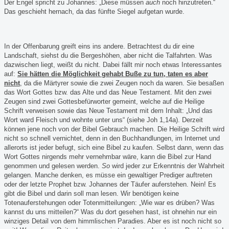
Der Engel spricht zu Johannes: „Diese müssen
auch
noch hinzutreten.“
Das geschieht hernach, da das fünfte Siegel aufgetan wurde.
In der Offenbarung greift eins ins andere. Betrachtest du dir eine
Landschaft, siehst du die Bergeshöhen, aber nicht die Talfahrten. Was
dazwischen liegt, weißt du nicht. Dabei fällt mir noch etwas Interessantes
auf:
Sie hätten die Möglichkeit gehabt Buße zu tun, taten es aber
nicht
,
da die Märtyrer sowie die zwei Zeugen noch da waren. Sie besaßen
das Wort Gottes bzw. das Alte und das Neue Testament. Mit den zwei
Zeugen sind zwei Gottesbefürworter gemeint, welche auf die Heilige
Schrift verweisen sowie das Neue Testament mit dem Inhalt: „Und das
Wort ward Fleisch und wohnte unter uns“ (siehe Joh 1,14a). Derzeit
können jene noch von der Bibel Gebrauch machen. Die Heilige Schrift wird
nicht so schnell vernichtet, denn in den Buchhandlungen, im Internet und
allerorts ist jeder befugt, sich eine Bibel zu kaufen. Selbst dann, wenn das
Wort Gottes nirgends mehr vernehmbar wäre, kann die Bibel zur Hand
genommen und gelesen werden.
So
wird jeder zur Erkenntnis der Wahrheit
gelangen. Manche denken, es müsse ein gewaltiger Prediger auftreten
oder der letzte Prophet bzw. Johannes der Täufer auferstehen. Nein! Es
gibt die Bibel und darin soll man lesen. Wir benötigen keine
Totenauferstehungen oder Totenmitteilungen: „Wie war es drüben? Was
kannst du uns mitteilen?“ Was du dort gesehen hast, ist ohnehin nur ein
winziges Detail von dem himmlischen Paradies. Aber es ist noch nicht so