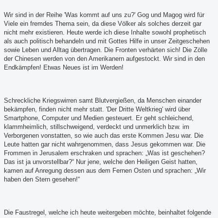
Wir sind in der Reihe 'Was kommt auf uns zu?' Gog und Magog wird für
Viele ein fremdes Thema sein, da diese Völker als solches derzeit gar
nicht mehr existieren. Heute werde ich diese Inhalte sowohl prophetisch
als auch politisch behandeln und mit Gottes Hilfe in unser Zeitgeschehen
sowie Leben und Alltag übertragen. Die Fronten verhärten sich! Die Zölle
der Chinesen werden von den Amerikanern aufgestockt. Wir sind in den
Endkämpfen! Etwas Neues ist im Werden!
Schreckliche Kriegswirren samt Blutvergießen, da Menschen einander
bekämpfen, finden nicht mehr statt. 'Der Dritte Weltkrieg' wird über
Smartphone, Computer und Medien gesteuert. Er geht schleichend,
klammheimlich, stillschweigend, verdeckt und unmerklich bzw. im
Verborgenen vonstatten, so wie auch das erste Kommen Jesu war. Die
Leute hatten gar nicht wahrgenommen, dass Jesus gekommen war. Die
Frommen in Jerusalem erschraken und sprachen: „Was ist geschehen?
Das ist ja unvorstellbar?“ Nur jene, welche den Heiligen Geist hatten,
kamen auf Anregung dessen aus dem Fernen Osten und sprachen: „Wir
haben den Stern gesehen!“
Die Faustregel, welche ich heute weitergeben möchte, beinhaltet folgende