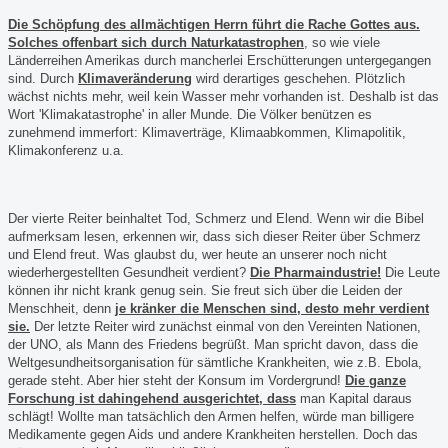
Die Schöpfung des allmächtigen Herrn führt die Rache Gottes aus.
Solches offenbart sich durch Naturkatastrophen
, so
wie viele
Länderreihen Amerikas durch mancherlei Erschütterungen untergegangen
sind. Durch
Klimaveränderung
wird derartiges geschehen. Plötzlich
wächst nichts mehr, weil kein Wasser mehr vorhanden ist. Deshalb ist das
Wort 'Klimakatastrophe' in aller Munde. Die Völker benützen es
zunehmend immerfort: Klimaverträge, Klimaabkommen, Klimapolitik,
Klimakonferenz u.a.
Der vierte Reiter beinhaltet Tod, Schmerz und Elend. Wenn wir die Bibel
aufmerksam lesen, erkennen wir, dass sich dieser Reiter über Schmerz
und Elend freut. Was glaubst du, wer heute an unserer noch nicht
wiederhergestellten Gesundheit verdient?
Die Pharmaindustrie!
Die Leute
können ihr nicht krank genug sein. Sie freut sich über die Leiden der
Menschheit, denn
je kränker die Menschen sind, desto mehr verdient
sie.
Der letzte Reiter wird zunächst einmal von den Vereinten Nationen,
der UNO, als Mann des Friedens begrüßt. Man spricht davon, dass die
Weltgesundheitsorganisation für sämtliche Krankheiten, wie z.B. Ebola,
gerade steht. Aber hier steht der Konsum im Vordergrund!
Die ganze
Forschung ist dahingehend ausgerichtet, dass
man Kapital daraus
schlägt! Wollte man tatsächlich den Armen helfen, würde man billigere
Medikamente gegen Aids und andere Krankheiten herstellen. Doch das