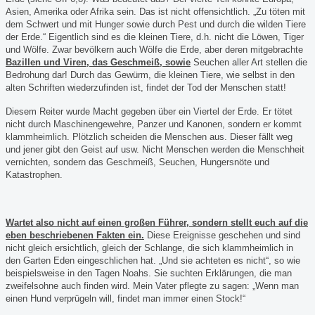
Asien, Amerika oder Afrika sein. Das ist nicht offensichtlich. „Zu töten mit
dem Schwert und mit Hunger sowie durch Pest und durch die wilden Tiere
der Erde.“ Eigentlich sind es die kleinen Tiere, d.h. nicht die Löwen, Tiger
und Wölfe. Zwar bevölkern auch Wölfe die Erde, aber deren mitgebrachte
Bazillen und Viren, das Geschmeiß, sowie
Seuchen aller Art stellen die
Bedrohung dar! Durch das Gewürm, die kleinen Tiere, wie selbst in den
alten Schriften wiederzufinden ist, findet der Tod der Menschen statt!
Diesem Reiter wurde Macht gegeben über ein Viertel der Erde. Er tötet
nicht durch Maschinengewehre, Panzer und Kanonen, sondern er kommt
klammheimlich
. Plötzlich scheiden die Menschen aus. Dieser fällt weg
und jener gibt den Geist auf usw. Nicht Menschen werden die Menschheit
vernichten, sondern das Geschmeiß, Seuchen, Hungers
nöte und
Katastrophen.
Wartet also nicht auf einen großen Führer, sondern stellt euch auf die
eben beschriebenen Fakten ein.
Diese Ereignisse geschehen und sind
nicht gleich ersichtlich, gleich der Schlange, die sich klammheimlich in
den Garten Eden eingeschlichen hat. „Und sie achteten es nicht“, so wie
beispielsweise in den Tagen Noahs. Sie suchten Erklärungen, die man
zweifelsohne auch finden wird. Mein Vater pflegte zu sagen: „Wenn man
einen Hund verprügeln will, findet man immer einen Stock!“