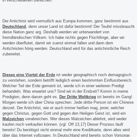
in verschiedenen Bereichen.
Der Antichrist wird vermutlich aus Europa kommen, ganz bestimmt aus
Deutschland
, denn unser Land ist dafür bestimmt! Der Teufel missbraucht
diese Nation ganz arg. Deshalb werden wir unterwandert von
fremdländischen Völkern. Ich habe nichts gegen Flüchtlinge, aber wir
werden überflutet, damit wir zuerst einmal fallen und dann dem
Antichristen hörig werden. Deutschland wird für das antichristliche Reich
zubereitet.
Dieses eine Viertel der Erde
ist weder geographisch noch demagogisch
zu verstehen, sondern betrifft lediglich einen bestimmten Einflussbereich.
Welcher Teil der Erde gemeint ist, werde ich in einer weiteren Predigt
behandeln. Was erwartet uns? Sind wir in der Endzeit? Komm in meine
Predigten, denn darum geht es.
Der Dritte Weltkrieg
ist bereits im Gang!
Morgen werde ich über China sprechen. Jede dritte Person ist ein Chinese
derzeit. Der Antichrist, wie er auch immer heißen mag, jener, welcher
gegen Christus, gegen Gott und gegen den Heiligen Geist ist, wird ein
Malzeichen
verabreichen. Wer dieses Malzeichen ablehnt, wird weder
kaufen noch verkaufen können. (vgl. Off 13,17) Dieser Prozess läuft
bereits! Du benötigst nicht einmal mehr eine Kreditkarte, denn alles wird
über das Internet vollzogen. In Deutschland wird bereits schon Vorsorge