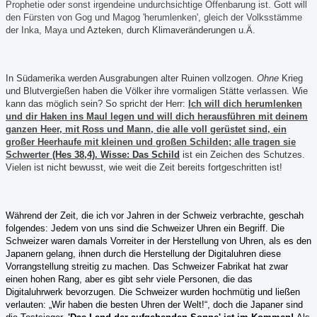
Prophetie oder sonst irgendeine undurchsichtige Offenbarung ist. Gott will
den Fürsten von Gog und Magog 'herumlenken', gleich der Volksstämme
der Inka, Maya und
Azteken, durch Klimaveränderungen u.Ä.
In Südamerika werden Ausgrabungen alter Ruinen vollzogen.
Ohne
Krieg
und Blutvergießen haben die Völker ihre vormaligen Stätte verlassen. Wie
kann das möglich sein? So spricht der Herr
:
Ich will dich herumlenken
und dir Haken ins Maul legen und will dich herausführen mit deinem
ganzen Heer, mit Ross und Mann, die alle voll gerüstet sind, ein
großer Heerhaufe mit kleinen und großen Schilden; alle tragen sie
Schwerter
(Hes 38,4). Wisse: Das Schild
ist
ein Zeichen d
es Schutzes.
Vielen ist nicht bewusst, wie weit die Zeit bereits fortgeschritten ist!
Während der Zeit, die ich vor Jahren in der Schweiz verbrachte, geschah
folgendes: Jedem von uns sind die Schweizer Uhren ein Begriff. Die
Schweizer waren damals Vorreiter in der Herstellung von Uhren, als es den
Japanern gelang, ihnen durch die Herstellung der Digitaluhren diese
Vorrangstellung streitig zu machen. Das Schweizer Fabrikat hat zwar
einen hohen Rang, aber es gibt sehr viele Personen, die das
Digitaluhrwerk bevorzugen. Die Schweizer wurden hochmütig und ließen
verlauten: „Wir haben die besten Uhren der Welt!“, doch die Japaner sind