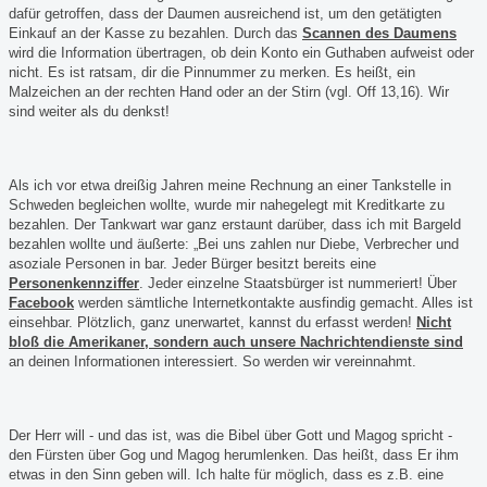
dafür getroffen, dass der Daumen ausreichend ist, um den getätigten
Einkauf an der Kasse zu bezahlen. Durch das
Scannen des Daumens
wird die Information übertragen, ob dein Konto ein Guthaben aufweist oder
nicht. Es ist ratsam, dir die Pinnummer zu merken. Es heißt, ein
Malzeichen an der rechten Hand oder an der Stirn (vgl. Off 13,16). Wir
sind weiter als du denkst!
Als ich vor etwa dreißig Jahren meine Rechnung an einer Tankstelle in
Schweden begleichen wollte, wurde mir nahegelegt mit Kreditkarte zu
bezahlen. Der Tankwart war ganz erstaunt darüber, dass ich mit Bargeld
bezahlen wollte und äußerte: „Bei uns zahlen nur Diebe, Verbrecher und
asoziale Personen in bar. Jeder Bürger besitzt bereits eine
Personenkennziffer
. Jeder einzelne Staatsbürger ist nummeriert! Über
Facebook
werden sämtliche Internetkontakte ausfindig gemacht. Alles ist
einsehbar. Plötzlich, ganz unerwartet, kannst du erfasst werden!
Nicht
bloß die Amerikaner, sondern auch unsere Nachrichtendienste sind
an deinen Informationen interessiert. So werden wir vereinnahmt.
Der Herr will - und das ist, was die Bibel über Gott und Magog spricht -
den Fürsten über Gog und Magog herumlenken. Das heißt, dass Er ihm
etwas in den Sinn geben will. Ich halte für möglich, dass es z.B. eine