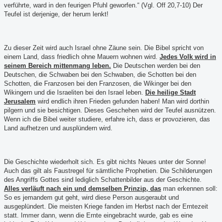
verführte, ward in den feurigen Pfuhl geworfen.“ (Vgl. Off 20,7-10) Der
Teufel ist derjenige, der herum lenkt!
Zu dieser Zeit wird auch Israel ohne Zäune sein. Die Bibel spricht von
einem Land, dass friedlich ohne Mauern wohnen wird
.
Jedes Volk wird in
seinem Bereich mittenmang leben.
Die Deutschen wer
den bei den
Deutschen, die Schwaben bei den Schwaben, die Schotten bei den
Schotten, die Franzosen bei den Franzosen, die Wikinger bei den
Wikingern und die Israeliten bei den Israel leben.
Die heilige Stadt
Jerusalem
wird endlich ihren Frieden gefunden haben! Man wird dorthin
pilgern und sie besichtigen. Dieses Geschehen wird der Teufel ausnützen.
Wenn ich die Bibel weiter studiere, erfahre ich, dass er provozieren, das
Land aufhetzen und ausplündern wird.
Die Geschichte wiederholt sich. Es gibt nichts Neues unter der Sonne!
Auch das gilt als Faustregel für sämtliche Prophetien. Die Schilderungen
des Angriffs Gottes sind lediglich Schattenbilder aus der Geschichte.
Alles verläuft nach ein und demselben Prinzip, das
man erkennen soll:
So es jemandem gut geht, wird diese Person ausgeraubt und
ausgeplündert. Die meisten Kriege fanden im Herbst nach der Erntezeit
statt. Immer dann, wenn die Ernte eingebracht wurde, gab es eine