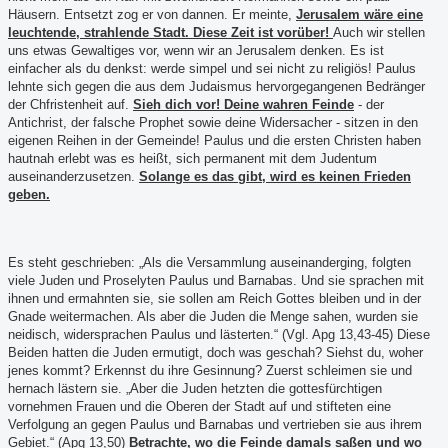
Häusern. Entsetzt zog er von dannen.
Er meinte,
Jerusalem wäre eine
leuchtende, strahlende Stadt. Diese Zeit ist vorüber!
Auch wir stellen
uns etwas Gewaltiges vor, wenn wir an Jerusalem denken. Es ist
einfacher als du denkst: werde simpel und sei nicht zu religiös! Paulus
lehnte sich gegen die aus dem Judaismus hervorgegangenen Bedränger
der Chfristenheit auf.
Sieh dich vor! Deine wahren Feinde
- der
Antichrist, der falsche Prophet sowie deine Widersacher - sitzen in den
eigenen Reihen in der Gemeinde! Paulus und die ersten Christen haben
hautnah erlebt was es heißt, sich permanent mit dem Judentum
auseinanderzusetzen.
Solange es das gibt, wird es keinen Frieden
geben.
Es steht geschrieben: „Als die Versammlung auseinanderging, folgten
viele Juden und Proselyten Paulus und Barnabas. Und sie sprachen mit
ihnen und ermahnten sie, sie sollen am Reich Gottes bleiben und in der
Gnade weitermachen. Als aber die Juden die Menge sahen, wurden sie
neidisch, widersprachen Paulus und lästerten.“ (Vgl. Apg 13,43-45) Diese
Beiden hatten die Juden ermutigt, doch was geschah? Siehst du, woher
jenes kommt? Erkennst du ihre Gesinnung? Zuerst schleimen sie und
hernach lästern sie. „Aber die Juden hetzten die gottesfürchtigen
vornehmen Frauen und die Oberen der Stadt auf und stifteten eine
Verfolgung an gegen Paulus und Barnabas und vertrieben sie aus ihrem
Gebiet.“ (Apg 13,50)
Betrachte, wo die Feinde damals saßen und wo