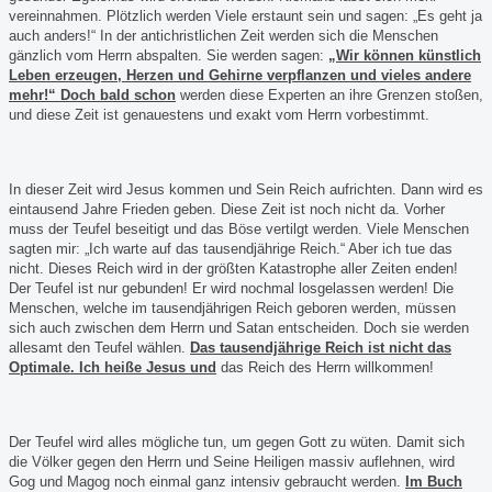
vereinnahmen. Plötzlich werden Viele erstaunt sein und sagen: „Es geht ja
auch anders!“ In der antichristlichen Zeit werden sich die Menschen
gänzlich vom Herrn abspalten. Sie werden sagen:
„Wir können künstlich
Leben erzeugen, Herzen und Gehirne verpflanzen und vieles andere
mehr!“ Doch bald schon
werden diese Experten an ihre Grenzen stoßen,
und diese Zeit ist genauestens und exakt vom Herrn vorbestimmt.
In dieser Zeit wird Jesus kommen und Sein Reich aufrichten. Dann wird es
eintausend Jahre Frieden geben. Diese Zeit ist noch nicht da. Vorher
muss der Teufel beseitigt und das Böse vertilgt werden. Viele Menschen
sagten mir: „Ich warte auf das tausendjährige Reich.“ Aber ich tue das
nicht. Dieses Reich wird in der größten Katastrophe aller Zeiten enden!
Der Teufel ist nur gebunden! Er wird nochmal losgelassen werden! Die
Menschen, welche im tausendjährigen Reich geboren werden, müssen
sich auch zwischen dem Herrn und Satan entscheiden. Doch sie werden
allesamt den Teufel wählen.
Das tausendjährige Reich ist nicht das
Optimale. Ich heiße Jesus und
das Reich des Herrn willkommen!
Der Teufel wird alles mögliche tun, um gegen Gott zu wüten. Damit sich
die Völker gegen den Herrn und Seine Heiligen massiv auflehnen, wird
Gog und Magog noch einmal ganz intensiv gebraucht werden.
Im Buch