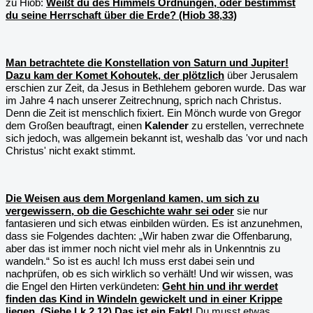
zu Hiob:
Weißt du des Himmels Ordnungen, oder bestimmst
du seine Herrschaft über die Erde? (Hiob 38,33)
Man betrachtete die Konstellation von Saturn und Jupiter!
Dazu kam der Komet Kohoutek, der plötzlich
über Jerusalem
erschien zur Zeit, da Jesus in Bethlehem geboren wurde. Das war
im Jahre 4 nach unserer Zeitrechnung, sprich nach Christus.
Denn die Zeit ist menschlich fixiert. Ein Mönch wurde von Gregor
dem Großen beauftragt, einen
Kalender
zu erstellen, verrechnete
sich jedoch, was allgemein bekannt ist, weshalb das 'vor und nach
Christus' nicht exakt stimmt.
Die Weisen aus dem Morgenland kamen, um sich zu
vergewissern, ob die Geschichte wahr sei oder
sie nur
fantasieren und sich etwas einbilden würden. Es ist anzunehmen,
dass sie Folgendes dachten: „Wir haben zwar die Offenbarung,
aber das ist immer noch nicht viel mehr als in Unkenntnis zu
wandeln.“ So ist es auch! Ich muss erst dabei sein und
nachprüfen, ob es sich wirklich so verhält! Und wir wissen, was
die Engel den Hirten verkündeten:
Geht hin und ihr werdet
finden das Kind in Windeln gewickelt und in einer Krippe
liegen. (Siehe Lk 2,12)
Das ist ein Fakt!
Du musst etwas