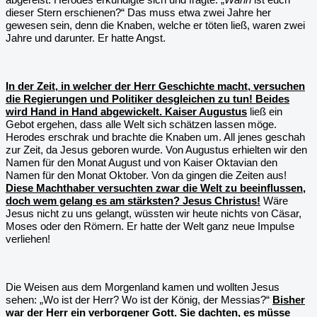
dieser Stern erschienen?“ Das muss etwa zwei Jahre her
gewesen sein, denn die Knaben, welche er töten ließ, waren zwei
Jahre und darunter. Er hatte Angst.
In der Zeit, in welcher der Herr Geschichte macht, versuchen
die Regierungen und Politiker desgleichen zu tun! Beides
wird Hand in Hand abgewickelt. Kaiser Augustus
ließ ein
Gebot ergehen, dass alle Welt sich schätzen lassen möge.
Herodes erschrak und brachte die Knaben um. All jenes geschah
zur Zeit, da Jesus geboren wurde. Von Augustus erhielten wir den
Namen für den Monat August und von Kaiser Oktavian den
Namen für den Monat Oktober. Von da gingen die Zeiten aus!
Diese Machthaber versuchten zwar die Welt zu beeinflussen,
doch wem gelang es am stärksten? Jesus Christus!
Wäre
Jesus nicht zu uns gelangt, wüssten wir heute nichts von Cäsar,
Moses oder den Römern. Er hatte der Welt ganz neue Impulse
verliehen!
Die Weisen aus dem Morgenland kamen und wollten Jesus
sehen: „Wo ist der Herr? Wo ist der König, der Messias?“
Bisher
war der Herr ein verborgener Gott. Sie dachten, es müsse