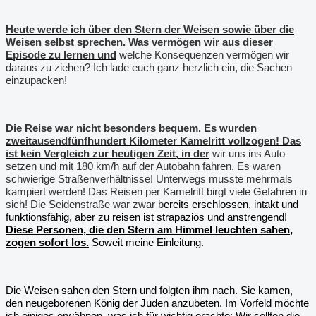
Heute werde ich über den Stern der Weisen sowie über die
Weisen selbst sprechen. Was vermögen wir aus dieser
Episode zu lernen und
welche Konsequenzen vermögen wir
daraus zu ziehen? Ich lade euch ganz herzlich ein, die Sachen
einzupacken!
Die Reise war nicht besonders bequem. Es wurden
zweitausendfünfhundert Kilometer Kamelritt vollzogen! Das
ist kein Vergleich zur heutigen Zeit, in der
wir uns ins Auto
setzen und mit 180 km/h auf der Autobahn fahren. Es waren
schwierige Straßenverhältnisse! Unterwegs musste mehrmals
kampiert werden! Das Reisen per Kamelritt birgt viele Gefahren in
sich! Die Seidenstraße war zwar b
ereits erschlossen, intakt und
funktionsfähig, aber zu reisen ist strapaziös und anstrengend!
Diese Personen, die den Stern am Himmel leuchten sahen,
zogen sofort los.
Soweit meine Einleitung.
Die Weisen sahen den Stern und folgten ihm nach. Sie kamen,
den neugeborenen König der Juden anzubeten. Im Vorfeld möchte
ich einiges erwähnen, was ich für wichtig erachte: Wir sollten die