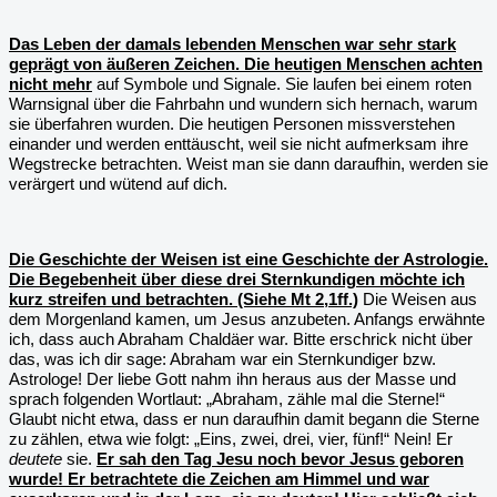
Das Leben der damals lebenden Menschen war sehr stark
geprägt von äußeren Zeichen. Die heutigen Menschen achten
nicht mehr
auf Symbole und Signale. Sie laufen bei einem roten
Warnsignal über die Fahrbahn und wundern sich hernach, warum
sie überfahren wurden. Die heutigen Personen missverstehen
einander und werden enttäuscht, weil sie nicht aufmerksam ihre
Wegstrecke betrachten. Weist man sie dann daraufhin, werden sie
verärgert und wütend auf dich.
Die Geschichte der Weisen ist eine Geschichte der Astrologie.
Die Begebenheit über diese drei Sternkundigen möchte ich
kurz streifen und betrachten. (Siehe Mt 2,1ff.)
Die Weisen aus
dem Morgenland kamen, um Jesus anzubeten. Anfangs erwähnte
ich, dass auch Abraham Chaldäer war. Bitte erschrick nicht über
das, was ich dir sage: Abraham war ein Sternkundiger bzw.
Astrologe! Der liebe Gott nahm ihn heraus aus der Masse und
sprach folgenden Wortlaut: „Abraham, zähle mal die Sterne!“
Glaubt nicht etwa, dass er nun daraufhin damit begann die Sterne
zu zählen, etwa wie folgt: „Eins, zwei, drei, vier, fünf!“ Nein! Er
deutete
sie.
Er sah den Tag Jesu noch bevor Jesus geboren
wurde! Er betrachtete die Zeichen am Himmel und war