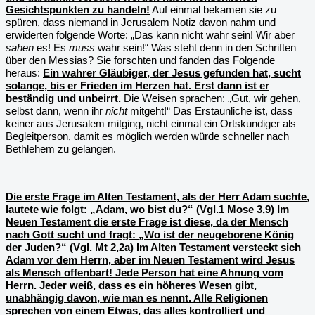
Gesichtspunkten zu handeln!
Auf einmal bekamen sie zu
spüren, dass niemand in Jerusalem Notiz davon nahm und
erwiderten folgende Worte: „Das kann nicht wahr sein! Wir aber
sahen
es! Es
muss
wahr sein!“ Was steht denn in den Schriften
über den Messias? Sie forschten und fanden das Folgende
heraus:
Ein wahrer Gläubiger, der Jesus gefunden hat, sucht
solange, bis er Frieden im Herzen hat. Erst dann ist er
beständig und unbeirrt.
Die Weisen sprachen: „Gut, wir gehen,
selbst dann, wenn ihr
nicht
mitgeht!“ Das Erstaunliche ist, dass
keiner aus Jerusalem mitging, nicht einmal ein Ortskundiger als
Begleitperson, damit es möglich werden würde schneller nach
Bethlehem zu gelangen.
Die erste Frage im Alten Testament, als der Herr Adam suchte,
lautete wie folgt: „Adam, wo bist du?“ (Vgl.1 Mose 3,9) Im
Neuen Testament die erste Frage ist diese, da der Mensch
nach Gott sucht und fragt: „Wo ist der neugeborene König
der Juden?“ (Vgl. Mt 2,2a) Im Alten Testament versteckt sich
Adam vor dem Herrn, aber im Neuen Testament wird Jesus
als Mensch offenbart! Jede Person hat eine Ahnung vom
Herrn. Jeder weiß, dass es ein höheres Wesen gibt,
unabhängig davon, wie man es nennt. Alle Religionen
sprechen von einem Etwas, das alles kontrolliert und