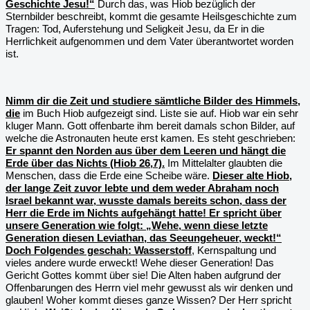
Geschichte Jesu!“
Durch das, was Hiob bezüglich der
Sternbilder beschreibt, kommt die gesamte Heilsgeschichte zum
Tragen: Tod, Auferstehung und Seligkeit Jesu, da Er in die
Herrlichkeit aufgenommen und dem Vater überantwortet worden
ist.
Nimm dir die Zeit und studiere sämtliche Bilder des Himmels,
die
im Buch Hiob aufgezeigt sind. Liste sie auf. Hiob war ein sehr
kluger Mann. Gott offenbarte ihm bereit damals schon Bilder, auf
welche die Astronauten heute erst kamen. Es steht geschrieben:
Er spannt den Norden aus über dem Leeren und hängt die
Erde über das Nichts (Hiob 26,7).
Im Mittelalter glaubten die
Menschen, dass die Erde eine Scheibe wäre.
Dieser alte Hiob,
der lange Zeit zuvor lebte und dem weder Abraham noch
Israel bekannt war, wusste damals bereits schon, dass der
Herr die Erde im Nichts aufgehängt hatte! Er spricht über
unsere Generation wie folgt: „Wehe, wenn diese letzte
Generation diesen Leviathan, das Seeungeheuer, weckt!“
Doch Folgendes geschah: Wasserstoff
, Kernspaltung und
vieles andere wurde erweckt! Wehe dieser Generation! Das
Gericht Gottes kommt über sie! Die Alten haben aufgrund der
Offenbarungen des Herrn viel mehr gewusst als wir denken und
glauben! Woher kommt dieses ganze Wissen? Der Herr spricht