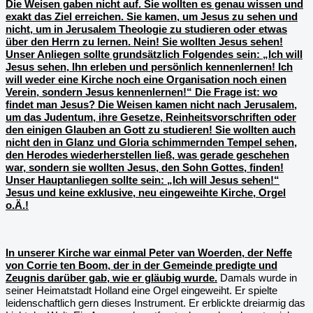
Die Weisen gaben nicht auf. Sie wollten es genau wissen und
exakt das Ziel erreichen. Sie kamen, um Jesus zu sehen und
nicht, um in Jerusalem Theologie zu studieren oder etwas
über den Herrn zu lernen. Nein! Sie wollten Jesus sehen!
Unser Anliegen sollte grundsätzlich Folgendes sein: „Ich will
Jesus sehen, Ihn erleben und persönlich kennenlernen! Ich
will weder eine Kirche noch eine Organisation noch einen
Verein, sondern Jesus kennenlernen!“ Die Frage ist: wo
findet man Jesus? Die Weisen kamen nicht nach Jerusalem,
um das Judentum, ihre Gesetze, Reinheitsvorschriften oder
den einigen Glauben an Gott zu studieren! Sie wollten auch
nicht den in Glanz und Gloria schimmernden Tempel sehen,
den Herodes wiederherstellen ließ, was gerade geschehen
war, sondern sie wollten Jesus, den Sohn Gottes, finden!
Unser Hauptanliegen sollte sein: „Ich will Jesus sehen!“
Jesus und keine exklusive, neu eingeweihte Kirche, Orgel
o.Ä.!
In unserer Kirche war einmal Peter van Woerden, der Neffe
von Corrie ten Boom, der in der Gemeinde predigte und
Zeugnis darüber gab, wie er gläubig wurde.
Dam­als wurde in
seiner Heimatstadt Holland eine Orgel eingeweiht. Er spielte
leidenschaftlich gern dieses Instrument. Er erblickte dreiarmig das