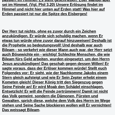
sei im Himmel. (Vgl. Phil 3,20) Unsere Erlösung findet im
Himmel und nicht hier unten auf Erden statt! Was hier auf
Erden passiert ist nur die Spitze des Eisberges!
Der Herr tut nichts, ohne es zuvor durch ein Zeichen
anzukündigen. Er würde sich schuldig machen, wenn Er
etwas tun würde ohne zuvor darauf hinzuweisen! Deshalb ist
die Prophetie so bedeutungsvoll! Und deshalb war auch
Bileam - so verkehrt wie dieser Mann auch war, der Herr setzt
auch Bösewichte ein - wichtig! Schlechte Menschen, die wie
Bileam fürs Geld arbeiten, wurden eingesetzt, um den Herrn
Jesus anzukündigen! Das geschah gegen dessen Willen! Er
sagte voraus, dass der Erlöser kommen würde! Stellt euch
Folgendes vor: Er sieht, wie der Nachkomme Jakobs einem
Stern gleich aufsteigt und wie Er Sein Zepter erhebt einem
Kometen gleich! Dieser König tritt den Siegeszug gegen
Seine Feinde an! Er wird Moab den Schädel einschlagen.
Entsetzlich! Er will die Feinde zertrümmern! Damit ist nicht
das Volk gemeint, sondern die Dämonen, Fürsten und
Gewalten, sprich diese, welche dem Volk des Herrn im Wege
stehen und Seine Sache blockieren wollen will Er vernichten!
Das weissagt Bileam
.