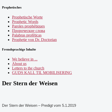
Prophetisches
Prophetische Worte
Prophetic Words
Paroles prophétiques
Пророческие слова
Palabras proféticas
Prophetie von Dr. Doctorian
Fremdsprachige Inhalte
We believe in ...
About us
Letters to the church
GUDS KALL TIL MOBILISERING
Der Stern der Weisen
Der Stern der Weisen – Predigt vom 5.1.2019