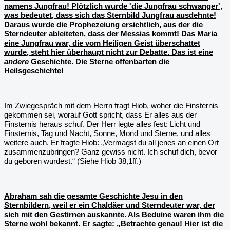
namens Jungfrau! Plötzlich wurde 'die Jungfrau schwanger',
was bedeutet, dass sich das Sternbild Jungfrau ausdehnte!
Daraus wurde die Prophezeiung ersichtlich, aus der die
Sterndeuter ableiteten, dass der Messias kommt! Das Maria
eine Jungfrau war, die vom Heiligen Geist überschattet
wurde, steht hier überhaupt nicht zur Debatte. Das ist eine
andere
Geschichte. Die Sterne offenbarten die
Heilsgeschichte!
Im Zwiegespräch mit dem Herrn fragt Hiob, woher die Finsternis
gekommen sei, worauf Gott spricht, dass Er alles aus der
Finsternis heraus schuf. Der Herr legte alles fest: Licht und
Finsternis, Tag und Nacht, Sonne, Mond und Sterne, und alles
weitere auch. Er fragte Hiob: „Vermagst du all jenes an einen Ort
zusammenzubringen? Ganz gewiss nicht. Ich schuf dich, bevor
du geboren wurdest.“ (Siehe Hiob 38,1ff.)
Abraham sah die gesamte Geschichte Jesu in den
Sternbildern, weil er ein Chaldäer und Sterndeuter war, der
sich mit den Gestirnen auskannte. Als Beduine waren ihm die
Sterne wohl bekannt. Er sagte: „Betrachte genau! Hier ist die