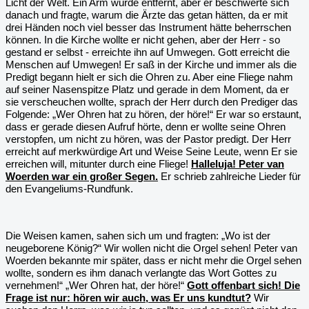
Licht der Welt. Ein Arm wurde entfernt, aber er beschwerte sich
danach und fragte, warum die Ärzte das getan hätten, da er mit
drei Händen noch viel besser das Instrument hätte beherrschen
können. In die Kirche wollte er nicht gehen, aber der Herr - so
gestand er selbst - erreichte ihn auf Umwegen. Gott erreicht die
Menschen auf Umwegen! Er saß in der Kirche und immer als die
Predigt begann hielt er sich die Ohren zu. Aber eine Fliege nahm
auf seiner Nasenspitze Platz und gerade in dem Moment, da er
sie verscheuchen wollte, sprach der Herr durch den Prediger das
Folgende: „Wer Ohren hat zu hören, der höre!“ Er war so erstaunt,
dass er gerade diesen Aufruf hörte, denn er wollte seine Ohren
verstopfen, um nicht zu hören, was der Pastor predigt. Der Herr
erreicht auf merkwürdige Art und Weise Seine Leute, wenn Er sie
erreichen will, mitunter durch eine Fliege!
Halleluja! Peter van
Woerden war ein großer Segen.
Er schrieb zahlreiche Lieder für
den Evangeliums-Rundfunk.
Die Weisen kamen, sahen sich um und fragten: „Wo ist der
neugeborene König?“ Wir wollen nicht die Orgel sehen! Peter van
Woerden bekannte mir später, dass er nicht mehr die Orgel sehen
wollte, sondern es ihm danach verlangte das Wort Gottes zu
vernehmen!“ „Wer Ohren hat, der höre!“
Gott offenbart sich! Die
Frage ist nur: hören wir auch, was Er uns kundtut?
Wir