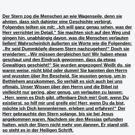
Der Stern zog die Menschen an wie Wagenseile, denn sie
ahnten, dass sich dahinter eine Geschichte verbirgt.
Folgendes teilten sie mit: „Ich will ganz genau sehen, was der
Herr verrichtet im Detail.“ Sie machten sich auf den Weg und
gingen hin, unabhängig davon, was die Menschen verlauten
ließen! Wahrscheinlich äußerten sie Worte wie die Folgenden:
„Ihr seid Dummköpfe diesem Stern nachzugehen!“ Doch sie
erwiderten: „Wir müssen dergleichen tun! Wir haben etwas
geschaut und den Eindruck gewonnen, dass da etwas
Gewaltiges geschieht!“ Sie wurden angezogen! Weißt du, sie
waren weise, nicht blöd oder dumm! Sie kannten den Herrn
und wussten über Ihn Bescheid. Sie wussten genug, um in
Bethlehem anzukommen. So verhält es sich auch bei uns
oftmals. Unser Wissen über den Herrn und die Bibel ist
vielleicht nur gering, aber genug, um verlauten zu lassen:
„Herr, wenn es Dich gibt, offenbare Dich mir! Gott, wenn Du
existierst, so hilf mir und greife ein! Herr, wenn Du da bist,
möchte ich Dich kennenlernen, erleben und erfahren!“ Der
Herr gebrauchte den Stern solange, bis sie bei Jesus
angekommen waren. Nachdem sie den Messias gefunden
hatten, wich der Stern nicht mehr von dannen. Er stand still,
so steht es in der Heiligen Schrift.