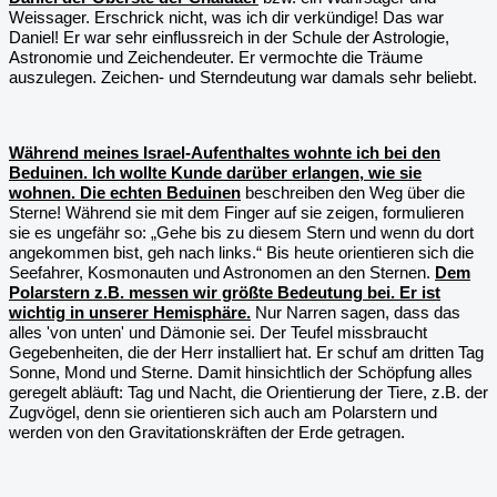
Weissager. Erschrick nicht, was ich dir verkündige! Das war
Daniel! Er war sehr einflussreich in der Schule der Astrologie,
Astronomie und Zeichendeuter. Er vermochte die Träume
auszulegen. Zeichen- und Sterndeutung war damals sehr beliebt.
Während meines Israel-Aufenthaltes wohnte ich bei den
Beduinen. Ich wollte Kunde darüber erlangen, wie sie
wohnen. Die echten Beduinen
beschreiben den Weg über die
Sterne! Während sie mit dem Finger auf sie zeigen, formulieren
sie es ungefähr so: „Gehe bis zu diesem Stern und wenn du dort
angekommen bist, geh nach links.“ Bis heute orientieren sich die
Seefahrer, Kosmonauten und Astronomen an den Sternen.
Dem
Polarstern z.B. messen wir größte Bedeutung bei. Er ist
wichtig in unserer Hemisphäre.
Nur Narren sagen, dass das
alles 'von unten' und Dämonie sei. Der Teufel missbraucht
Gegebenheiten, die der Herr installiert hat. Er schuf am dritten Tag
Sonne, Mond und Sterne. Damit hinsichtlich der Schöpfung alles
geregelt abläuft: Tag und Nacht, die Orientierung der Tiere, z.B. der
Zugvögel, denn sie orientieren sich auch am Polarstern und
werden von den Gravitationskräften der Erde getragen.