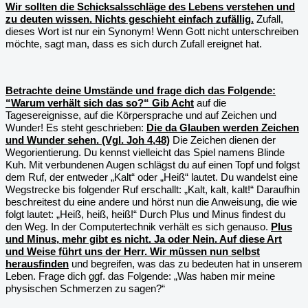
Wir sollten die Schicksalsschläge des Lebens verstehen und
zu deuten wissen. Nichts geschieht einfach zufällig.
Zufall,
dieses Wort ist nur ein Synonym! Wenn Gott nicht unterschreiben
möchte, sagt man, dass es sich durch Zufall ereignet hat.
Betrachte deine Umstände und frage dich das Folgende:
“Warum verhält sich das so?“ Gib Acht
auf die
Tagesereignisse, auf die Körpersprache und auf Zeichen und
Wunder! Es steht geschrieben:
Die da Glauben werden Zeichen
und Wunder sehen. (Vgl. Joh 4,48)
Die Zeichen dienen der
Wegorientierung. Du kennst vielleicht das Spiel namens Blinde
Kuh. Mit verbundenen Augen schlägst du auf einen Topf und folgst
dem Ruf, der entweder „Kalt“ oder „Heiß“ lautet. Du wandelst eine
Wegstrecke bis folgender Ruf erschallt: „Kalt, kalt, kalt!“ Daraufhin
beschreitest du eine andere und hörst nun die Anweisung, die wie
folgt lautet: „Heiß, heiß, heiß!“ Durch Plus und Minus findest du
den Weg. In der Computertechnik verhält es sich genauso.
Plus
und Minus, mehr gibt es nicht. Ja oder Nein. Auf diese Art
und Weise führt uns der Herr. Wir müssen nun selbst
herausfinden
und begreifen, was das zu bedeuten hat in unserem
Leben. Frage dich ggf. das Folgende: „Was haben mir meine
physischen Schmerzen zu sagen?“