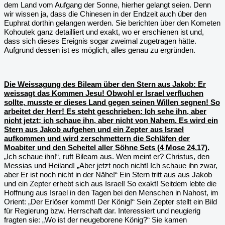
dem Land vom Aufgang der Sonne, hierher gelangt seien. Denn
wir wissen ja, dass die Chinesen in der Endzeit auch über den
Euphrat dorthin gelangen werden. Sie berichten über den Kometen
Kohoutek ganz detailliert und exakt, wo er erschienen ist und,
dass sich dieses Ereignis sogar zweimal zugetragen hätte.
Aufgrund dessen ist es möglich, alles genau zu ergründen.
Die Weissagung des Bileam über den Stern aus Jakob: Er
weissagt das Kommen Jesu! Obwohl er Israel verfluchen
sollte, musste er dieses Land gegen seinen Willen segnen! So
arbeitet der Herr! Es steht geschrieben: Ich sehe ihn, aber
nicht jetzt; ich schaue ihn, aber nicht von Nahem. Es wird ein
Stern aus Jakob aufgehen und ein Zepter aus Israel
aufkommen und wird zerschmettern die Schläfen der
Moabiter und den Scheitel aller Söhne Sets (4 Mose 24,17).
„Ich schaue ihn!“, ruft Bileam aus. Wen meint er? Christus, den
Messias und Heiland! „Aber jetzt noch nicht! Ich schaue ihn zwar,
aber Er ist noch nicht in der Nähe!“ Ein Stern tritt aus aus Jakob
und ein Zepter erhebt sich aus Israel! So exakt! Seitdem lebte die
Hoffnung aus Israel in den Tagen bei den Menschen in Nahost, im
Orient: „Der Erlöser kommt! Der König!“ Sein Zepter stellt ein Bild
für Regierung bzw. Herrschaft dar. Interessiert und neugierig
fragten sie: „Wo ist der neugeborene König?“ Sie kamen