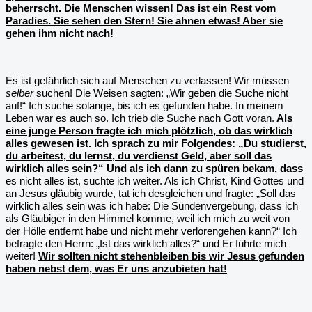
beherrscht. Die Menschen wissen! Das ist ein Rest vom
Paradies. Sie sehen den Stern! Sie ahnen etwas! Aber sie
gehen ihm nicht nach!
Es ist gefährlich sich auf Menschen zu verlassen! Wir müssen
selber
suchen! Die Weisen sagten: „Wir geben die Suche nicht
auf!“ Ich suche solange, bis ich es gefunden habe. In meinem
Leben war es auch so. Ich trieb die Suche nach Gott voran.
Als
eine junge Person fragte ich mich plötzlich, ob das wirklich
alles gewesen ist. Ich sprach zu mir Folgendes: „Du studierst,
du arbeitest, du lernst, du verdienst Geld, aber soll das
wirklich alles sein?“ Und als ich dann zu spüren bekam, dass
es nicht alles ist, suchte ich weiter. Als ich Christ, Kind Gottes und
an Jesus gläubig wurde, tat ich desgleichen und fragte: „Soll das
wirklich alles sein was ich habe: Die Sündenvergebung, dass ich
als Gläubiger in den Himmel komme, weil ich mich zu weit von
der Hölle entfernt habe und nicht mehr verlorengehen kann?“ Ich
befragte den Herrn: „Ist das wirklich alles?“ und Er führte mich
weiter!
Wir sollten nicht stehenbleiben bis wir Jesus gefunden
haben nebst dem, was Er uns anzubieten hat!