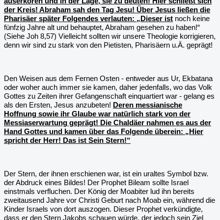
auserkoren und in der Lage, sie zu deuten! Hier schließt sich
der Kreis! Abraham sah den Tag Jesu! Über Jesus ließen die
Pharisäer später Folgendes verlauten: „Dieser ist
noch keine
fünfzig Jahre alt und behauptet, Abraham gesehen zu haben!“
(Siehe Joh 8,57) Vielleicht sollten wir unsere Theologie korrigieren,
denn wir sind zu stark von den Pietisten, Pharisäern u.Ä. geprägt!
Den Weisen aus dem Fernen Osten - entweder aus Ur, Ekbatana
oder woher auch immer sie kamen, daher jedenfalls, wo das Volk
Gottes zu Zeiten ihrer Gefangenschaft einquartiert war - gelang es
als den Ersten, Jesus anzubeten!
Deren messianische
Hoffnung sowie ihr Glaube war natürlich stark von der
Messiaserwartung geprägt! Die Chaldäer nahmen es aus der
Hand Gottes und kamen über das Folgende überein: „Hier
spricht der Herr! Das ist Sein Stern!“
Der Stern, der ihnen erschienen war, ist ein uraltes Symbol bzw.
der Abdruck eines Bildes! Der Prophet Bileam sollte Israel
einstmals verfluchen. Der König der Moabiter lud ihn bereits
zweitausend Jahre vor Christi Geburt nach Moab ein, während die
Kinder Israels von dort auszogen. Dieser Prophet verkündigte,
dass er den Stern Jakobs schauen würde, der jedoch sein Ziel