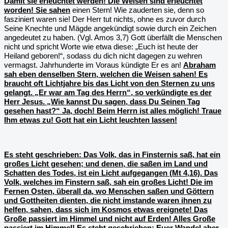
Damit sie erleuchtet werden! Die Weisen sind erleuchtet
worden! Sie sahen
einen Stern! Wie zauderten sie, denn so
fasziniert waren sie! Der Herr tut nichts, ohne es zuvor durch
Seine Knechte und Mägde angekündigt sowie durch ein Zeichen
angedeutet zu haben. (Vgl. Amos 3,7) Gott überfällt die Menschen
nicht und spricht Worte wie etwa diese: „Euch ist heute der
Heiland geboren!“, sodass du dich nicht dagegen zu wehren
vermagst. Jahrhunderte im Voraus kündigte Er es an!
Abraham
sah eben denselben Stern, welchen die Weisen sahen! Es
braucht oft Lichtjahre bis das Licht von den Sternen zu uns
gelangt. „Er war am Tag des Herrn“, so verkündigte es der
Herr Jesus. „Wie kannst Du sagen, dass Du Seinen Tag
gesehen hast?“ Ja, doch! Beim Herrn ist alles möglich! Traue
Ihm etwas zu! Gott hat ein Licht leuchten lassen!
Es steht geschrieben: Das Volk, das in Finsternis saß, hat ein
großes Licht gesehen; und denen, die saßen im Land und
Schatten des Todes, ist ein Licht aufgegangen (Mt 4,16). Das
Volk, welches im Finstern saß, sah ein großes Licht! Die im
Fernen Osten, überall da, wo Menschen saßen und Göttern
und Gottheiten dienten, die nicht imstande waren ihnen zu
helfen, sahen, dass sich im Kosmos etwas ereignete! Das
Große passiert im Himmel und nicht auf Erden! Alles Große
passiert im Himmel! Es steht geschrieben: Euer Wandel aber