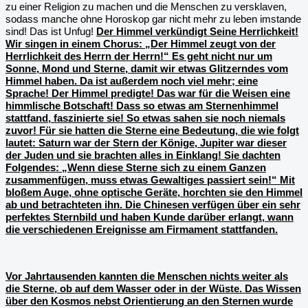
zu einer Religion zu machen und die Menschen zu versklaven,
sodass manche ohne Horoskop gar nicht mehr zu leben imstande
sind! Das ist Unfug!
Der Himmel verkündigt Seine Herrlichkeit!
Wir singen in einem Chorus: „Der Himmel zeugt von der
Herrlichkeit des Herrn der Herrn!“ Es geht nicht nur um
Sonne, Mond und Sterne, damit wir etwas Glitzerndes vom
Himmel haben. Da ist außerdem noch viel mehr; eine
Sprache! Der Himmel predigte! Das war für die Weisen eine
himmlische Botschaft! Dass so etwas am Sternenhimmel
stattfand, faszinierte sie! So etwas sahen sie noch niemals
zuvor! Für sie hatten die Sterne eine Bedeutung, die wie folgt
lautet: Saturn war der Stern der Könige, Jupiter war dieser
der Juden und sie brachten alles in Einklang! Sie dachten
Folgendes: „Wenn diese Sterne sich zu einem Ganzen
zusammenfügen, muss etwas Gewaltiges passiert sein!“ Mit
bloßem Auge, ohne optische Geräte, horchten sie den Himmel
ab und betrachteten ihn. Die Chinesen verfügen über ein sehr
perfektes Sternbild und haben Kunde darüber erlangt, wann
die verschiedenen Ereignisse am Firmament stattfanden.
Vor Jahrtausenden kannten die Menschen nichts weiter als
die Sterne, ob auf dem Wasser oder in der Wüste. Das Wissen
über den Kosmos nebst Orientierung an den Sternen wurde