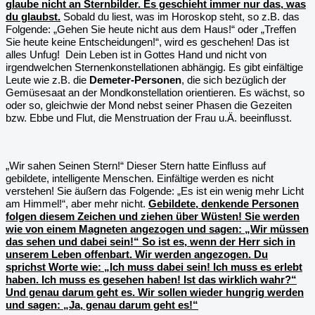
glaube nicht an Sternbilder. Es geschieht immer nur das, was
du glaubst.
Sobald du liest, was im Horoskop steht, so z.B. das
Folgende: „Gehen Sie heute nicht aus dem Haus!“ oder „Treffen
Sie heute keine Entscheidungen!“, wird es geschehen! Das ist
alles Unfug!
Dein Leben ist in Gottes Hand und nicht von
irgendwelchen Sternenkonstellationen abhängig. Es gibt einfältige
Leute wie z.B. die
Demeter-Personen
, die sich bezüglich der
Gemüsesaat an der Mondkonstellation orientieren. Es wächst, so
oder so, gleichwie der Mond nebst seiner Phasen die Gezeiten
bzw. Ebbe und Flut, die Menstruation der Frau u.Ä. beeinflusst.
„Wir sahen Seinen Stern!“ Dieser Stern hatte Einfluss auf
gebildete, intelligente Menschen. Einfältige werden es nicht
verstehen! Sie äußern das Folgende: „Es ist ein wenig mehr Licht
am Himmel!“, aber mehr nicht.
Gebildete, denkende Personen
folgen diesem Zeichen und ziehen über Wüsten! Sie werden
wie von einem Magneten angezogen und sagen: „Wir müssen
das sehen und dabei sein!“ So ist es, wenn der Herr sich in
unserem Leben offenbart. Wir werden angezogen. Du
sprichst Worte wie: „Ich muss dabei sein! Ich muss es erlebt
haben. Ich muss es gesehen haben! Ist das wirklich wahr?“
Und genau darum geht es. Wir sollen wieder hungrig werden
und sagen: „Ja, genau darum geht es!“