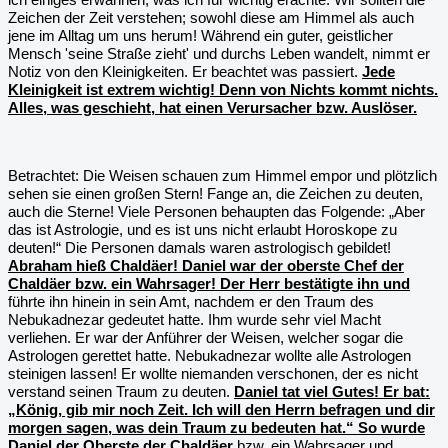
Zeichen der Zeit verstehen; sowohl diese am Himmel als auch
jene im Alltag um uns herum! Während ein guter, geistlicher
Mensch 'seine Straße zieht' und durchs Leben wandelt, nimmt er
Notiz von den Kleinigkeiten. Er beachtet was passiert.
Jede
Kleinigkeit ist extrem wichtig! Denn von Nichts kommt nichts.
Alles, was geschieht, hat einen Verursacher bzw. Auslöser.
Betrachtet: Die Weisen schauen zum Himmel empor und plötzlich
sehen sie einen großen Stern! Fange an, die Zeichen zu deuten,
auch die Sterne! Viele Personen behaupten das Folgende: „Aber
das ist Astrologie, und es ist uns nicht erlaubt Horoskope zu
deuten!“ Die Personen damals waren astrologisch gebildet!
Abraham hieß Chaldäer! Daniel war der oberste Chef der
Chaldäer bzw. ein Wahrsager! Der Herr bestätigte ihn und
führte ihn hinein in sein Amt, nachdem er den Traum des
Nebukadnezar gedeutet hatte. Ihm wurde sehr viel Macht
verliehen. Er war der Anführer der Weisen, welcher sogar die
Astrologen gerettet hatte. Nebukadnezar wollte alle Astrologen
steinigen lassen! Er wollte niemanden verschonen, der es nicht
verstand seinen Traum zu deuten.
Daniel tat viel Gutes! Er bat:
„König, gib mir noch Zeit. Ich will den Herrn befragen und dir
morgen sagen, was dein Traum zu bedeuten hat.“ So wurde
Daniel der Oberste der Chaldäer
bzw. ein Wahrsager und