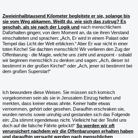
Zweieinhalbtausend Kilometer begleitete er sie, solange bis
sie vom Weg abkamen. Weißt du, wie sich das zutrug? Es
geschah, als sie nach der Logik und
nach menschlichem
Dafürhalten gingen; von dem Moment an, da sie ihren Verstand
einschalteten und sprachen: „Ach, Er wird in einem Palast oder
Tempel das Licht der Welt erblicken.“ Aber Er war nicht in einer
toten Kirche! Sie dachten menschlich! Wir verlieren den Zug der
Offenbarung - die Magie, welche uns zieht und anspornt - sobald
wir beginnen menschlich zu denken und sagen: „Ach, dieser ist
bestimmt in der großen Kirche!“ oder „Ach, jener ist bestimmt bei
dem großen Superstar!“
Ich bewundere diese Weisen. Sie müssen sich komisch
vorgekommen sein als sie in Jerusalem Einzug hielten und
merkten, dass keiner etwas ahnte. Keiner hatte etwas
vernommen, gehört oder gesehen. Daraufhin erschraken sie,
wurden nervös sowie unruhig und gestanden sich das Folgende
ein: „Da stimmt irgendetwas nicht. Vielleicht hat der Teufel uns
doch auf die falsche Fährte gelockt!“
So werden wir oft
verunsichert nachdem wir die Offenbarungen erhalten haben
und daraufhin versucht werden nach menschlichen