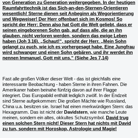
von Generation zu Generation weitergegeben. In der heutigen
Raumfahrttechnik ist das Sich-an-den-Sternen-Orientieren
wesentlich! Sterne dienen seit Anbeginn als Wegorientierung
und Wegweiser! Der Herr offenbart sich im Kosmos! So
spricht der Herr: Denn also hat Gott die Welt geliebt, dass er
seinen eingeborenen Sohn gab, auf dass alle, die an ihn
glauben, nicht verloren werden, sondern das ewige Leben
haben (Joh 3,16). „Schaut!“, spricht der Herr. „Mein Sohn
gelangt zu euch, wie ich es vorhergesagt habe. Eine Jungfrau
wird schwanger und einen Sohn gebären, und ihr werdet ihn
nennen Immanuel, Gott mit uns.“ (Siehe Jes 7,14)
Fast alle großen Völker dieser Welt - das ist gleichfalls eine
interessante Beobachtung - haben Sterne in ihren Fahnen. Die
Amerikaner haben beinahe fünfzig davon auf ihrer Flagge
integriert. Das Europabild enthält lediglich zwölf. In der Endzeit
sind Sterne aufgekommen: Die großen Mächte wie Russland,
China u.a. besitzen sie. Israel hat einen merkwürdigen Stern: das
Hexagramm. Das ist nicht der
Davidstern
, wie manche Leute
meinen, sondern ein altes, okkultes Schutzsymbol.
David trug
einen solchen Stern nicht! Dieser Stern hat nichts mit David
zu tun, sondern mit Horoskop, Astrologie und Magie!