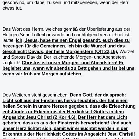
geschwind, um dabei zu sein und mitzuerleben, wenn der Herr
etwas tut.
Das Wort des Herrn, welches gemäß der Überlieferung aus der
Heiligen Schrift offenbar wurde und nachfolgend verzeichnet ist,
lautet:
Ich, Jesus, habe meinen Engel gesandt, euch dies zu
bezeugen für die Gemeinden. Ich bin die Wurzel und das
Geschlecht Davids, der helle Morgenstern (Off 22,16).
Wurzel
und Spross Davids! Der leuchtende Morgen- und Abendstern
zugleich!
Christus ist unser Morgen- und Abendstern! Er
begleitet uns, wenn wir abends zu Bett gehen und ist bei uns,
wenn wir früh am Morgen aufstehen.
Des Weiteren steht geschrieben:
Denn Gott, der da sprach:
Licht soll aus der Finsternis hervorleuchten, der hat einen
hellen Schein in unsre Herzen gegeben, dass die Erleuchtung
entstünde zur Erkenntnis der Herrlichkeit Gottes in dem
Angesicht Jesu Christi (2 Kor 4,6).
Der Herr hat dem Licht
geboten, dass es aus der Finsternis hervorbricht! Und auch
unser Herz lichtet sich, damit wir erleuchtet werden in der
Erkenntnis der Herrlichkeit Gottes im Angesicht Jesu Christi!