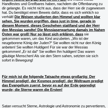
Handfestes und Greifbares haben, nachdem die Offenbarung zu
dir gelangte. Es reicht nicht aus, dass der Herr sie dir zugewiesen
hat. Du benötigst einen Beweis dafür, dass es sich wirklich so
verhält!
Die Weisen studierten den Himmel und wollten klar
sehen. Sie wurden ergriffen, dass just in time, gerade in
diesem Moment, dieses Geschehen stattfand und der Herr
den Messias sandte! Die Messiaserwartung damals im Nahen
Osten war groß! Nur so lässt sich erklären, dass
sie
gekommen waren, um das Kind anzubeten. „Wo ist der
neugeborene König der Juden?“ Sie wollten nicht nur den König
anbeten! Sie wollten Huldigen! Für sie war der Messias
gekommen! „Er ist da!“ Sie wollten Ihn huldigen! Das waren
gläubige Menschen! Als sie den Stern sahen, setzten sie sich
sofort in Bewegung!
Für mich ist die folgende Tatsache etwas großartig: Der
Himmel predigt!, der Kosmos predigt!, der Weltraum predigt
das Evangelium zuerst, bevor es auf der Erde gepredigt
wurde; die Sterne waren die Ersten!
Satan versucht Sterne, Astrologie und Astronomie zu pervertieren,