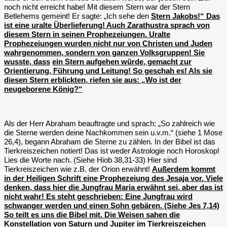
noch nicht erreicht habe! Mit diesem Stern war der Stern
Betlehems gemeint! Er sagte: „Ich sehe den
Stern Jakobs!“ Das
ist eine uralte Überlieferung! Auch Zarathustra sprach von
diesem Stern in seinen Prophezeiungen. Uralte
Prophezeiungen wurden nicht nur von Christen und Juden
wahrgenommen, sondern von ganzen Volksgruppen! Sie
wusste, dass
ein Stern aufgehen würde, gemacht zur
Orientierung, Führung und Leitung! So geschah es! Als sie
diesen Stern erblickten, riefen sie aus: „Wo ist der
neugeborene König?“
Als der Herr Abraham beauftragte und sprach: „So zahlreich wie
die Sterne werden deine Nachkommen sein u.v.m.“ (siehe 1 Mose
26,4), begann Abraham die Sterne zu zählen. In der Bibel ist das
Tierkreiszeichen notiert! Das ist weder Astrologie noch Horoskop!
Lies die Worte nach. (Siehe Hiob 38,31-33) Hier sind
Tierkreiszeichen wie z.B. der Orion erwähnt!
Außerdem kommt
in der Heiligen Schrift eine Prophezeiung des Jesaja vor. Viele
denken, dass hier die Jungfrau Maria erwähnt sei, aber das ist
nicht wahr! Es steht geschrieben: Eine Jungfrau wird
schwanger werden und einen Sohn gebären. (Siehe Jes 7,14)
So teilt es uns die Bibel mit. Die Weisen sahen die
Konstellation von Saturn und Jupiter im Tierkreiszeichen