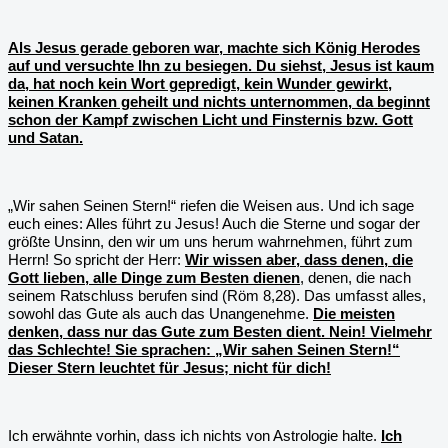
Als Jesus gerade geboren war, machte sich König Herodes
auf und versuchte Ihn zu besiegen. Du siehst, Jesus ist kaum
da, hat noch kein Wort gepredigt, kein Wunder gewirkt,
keinen Kranken geheilt und nichts unternommen, da beginnt
schon der Kampf zwischen Licht und Finsternis bzw. Gott
und Satan.
„Wir sahen Seinen Stern!“ riefen die Weisen aus. Und ich sage
euch eines: Alles führt zu Jesus! Auch die Sterne und sogar der
größte Unsinn, den wir um uns herum wahrnehmen, führt zum
Herrn! So spricht der Herr:
Wir wissen aber, dass denen, die
Gott lieben, alle Dinge zum Besten dienen
, denen, die nach
seinem Ratschluss berufen sind (Röm 8,28). Das umfasst alles,
sowohl das Gute als auch das Unangenehme.
Die meisten
denken, dass nur das Gute zum Besten dient. Nein! Vielmehr
das Schlechte! Sie sprachen: „Wir sahen Seinen Stern!“
Dieser Stern leuchtet für Jesus; nicht für dich!
Ich erwähnte vorhin, dass ich nichts von Astrologie halte.
Ich