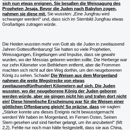
sich nun etwas ereignen. Sie besaßen die Weissagung des
Propheten Jesaja. Bevor die Juden nach Babylon zogen,
nahmen sie diese mit.
Sie wussten: „Eine Jungfrau wird
schwanger werden!“ und, dass sich im Sternbild Jungfrau etwas
Großartiges zutragen würde.
Die Heiden wussten mehr von Gott als die Juden in zweitausend
Jahren Gottesoffenbarung! Sie hatten so viele Prophetien,
Weissagungen, Eingebungen und Impulse, dass sie gewahr
wurden, wo der Messias geboren werden sollte. Die Herberge war
nur zehn Kilometer von Bethlehem entfernt, aber die Frommen
machten sich nicht auf den Weg dorthin, um den neugeborenen
König zu sehen. Schade!
Die Weisen aus dem Morgenland
nahmen die weite Wegstrecke von etwas
zweitausendfünfhundert Kilometern auf sich. Die Juden
wussten, wo der neugeborene König der Juden geboren
werden würde, aber sie gingen nicht hin und trafen dort nicht
ein!
Diese himmlische Erscheinung war für die Weisen einer
göttlichen Offenbarung gleich! So präzise, dass
sie sagten:
„Stärker konnte uns dieses Ereignis nicht bewusstgemacht
werden! Wir haben im Morgenland, im Fernen Osten, Seinen
Stern gesehen und sind hierher gelangt, um ihn anzubeten!“ (Mt
2,2). Fehlte nur noch man hätte festgestellt, dass sie aus China,