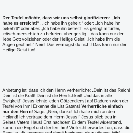
Der Teufel möchte, dass wir uns selbst glorifizieren: „Ich
habe es erreicht!“
, „Ich habe ihn geheilt!“ oder: „Ich habe ihn
bekehrt!“ oder aber: „Ich habe ihn befreit!“ Es gelingt mitunter,
irdisch-menschlich zu befreien, aber geistig – das kann nur der
liebe Gott vollziehen oder der Heilige Geist! „Ich habe ihm die
Augen geöffnet!“ Nein! Das vermagst du nicht! Das kann nur der
Heilige Geist tun!
Anbetung ist, dass ich den Herrn verherrliche: „Dein ist das Reich!
Dein ist die Kraft! Dein ist die Herrlichkeit! Und das in alle
Ewigkeit!“ Jesus lehnte jeden Götzendienst ab! Dadurch wich der
Teufel von Ihm! Erkenne die List Satans!
Verherrliche einfach
nur den Herrn!
Sage: „Nein, danke! Ich halte mich an den
Heiland! Ich vertraue dem Herrn Jesus!“ Jesus blieb treu in
Seines Vaters Haus! Erst nachdem Er dem Teufel widerstand,
kamen die Engel und dienten Ihm! Vielleicht erwartest du, dass die
Engel zu dir kommen und damit beginnen, dir zu dienen. Wirf