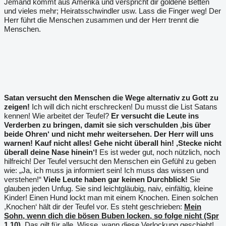
Jemand kommt aus Amerika und verspricht dir goldene Betten
und vieles mehr; Heiratsschwindler usw. Lass die Finger weg! Der
Herr führt die Menschen zusammen und der Herr trennt die
Menschen.
Satan versucht den Menschen die Wege alternativ zu Gott zu
zeigen!
Ich will dich nicht erschrecken! Du musst die List Satans
kennen! Wie arbeitet der Teufel?
Er versucht die Leute ins
Verderben zu bringen, damit sie sich verschulden ,bis über
beide Ohren‘ und nicht mehr weitersehen. Der Herr will uns
warnen! Kauf nicht alles! Gehe nicht überall hin! ,Stecke nicht
überall deine Nase hinein‘!
Es ist weder gut, noch nützlich, noch
hilfreich! Der Teufel versucht den Menschen ein Gefühl zu geben
wie: „Ja, ich muss ja informiert sein! Ich muss das wissen und
verstehen!“
Viele Leute haben gar keinen Durchblick!
Sie
glauben jeden Unfug. Sie sind leichtgläubig, naiv, einfältig, kleine
Kinder! Einen Hund lockt man mit einem Knochen. Einen solchen
,Knochen‘ hält dir der Teufel vor. Es steht geschrieben:
Mein
Sohn, wenn dich die bösen Buben locken, so folge nicht (Spr
1,10).
Das gilt für alle. Wisse, wann diese Verlockung geschieht!