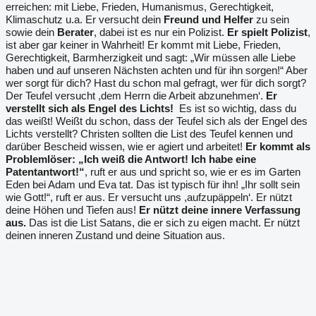
erreichen: mit Liebe, Frieden, Humanismus, Gerechtigkeit,
Klimaschutz u.a. Er versucht dein
Freund und Helfer
zu sein
sowie dein
Berater
, dabei ist es nur ein Polizist.
Er spielt Polizist
,
ist aber gar keiner in Wahrheit! Er kommt mit Liebe, Frieden,
Gerechtigkeit, Barmherzigkeit und sagt: „Wir müssen alle Liebe
haben und auf unseren Nächsten achten und für ihn sorgen!“ Aber
wer sorgt für dich? Hast du schon mal gefragt, wer für dich sorgt?
Der Teufel versucht ,dem Herrn die Arbeit abzunehmen‘.
Er
verstellt sich als Engel des Lichts!
Es ist so wichtig, dass du
das weißt! Weißt du schon, dass der Teufel sich als der Engel des
Lichts verstellt? Christen sollten die List des Teufel kennen und
darüber Bescheid wissen, wie er agiert und arbeitet!
Er kommt als
Problemlöser: „Ich weiß die Antwort!
Ich habe eine
Patentantwort!“
, ruft er aus und spricht so, wie er es im Garten
Eden bei Adam und Eva tat. Das ist typisch für ihn! „Ihr sollt sein
wie Gott!“, ruft er aus. Er versucht uns ,aufzupäppeln‘. Er nützt
deine Höhen und Tiefen aus!
Er nützt deine innere Verfassung
aus.
Das ist die List Satans, die er sich zu eigen macht. Er nützt
deinen inneren Zustand und deine Situation aus.