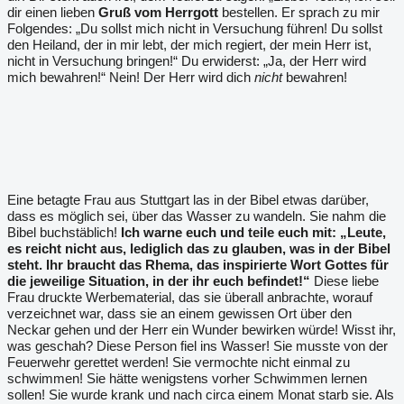
dir einen lieben
Gruß vom Herrgott
bestellen. Er sprach zu mir
Folgendes: „Du sollst mich nicht in Versuchung führen! Du sollst
den Heiland, der in mir lebt, der mich regiert, der mein Herr ist,
nicht in Versuchung bringen!“ Du erwiderst: „Ja, der Herr wird
mich bewahren!“ Nein! Der Herr wird dich
nicht
bewahren!
Eine betagte Frau aus Stuttgart las in der Bibel etwas darüber,
dass es möglich sei, über das Wasser zu wandeln. Sie nahm die
Bibel buchstäblich!
Ich warne euch und teile euch mit: „Leute,
es reicht nicht aus, lediglich das zu glauben, was in der Bibel
steht. Ihr braucht das Rhema, das inspirierte Wort Gottes für
die jeweilige Situation, in der ihr euch befindet!“
Diese liebe
Frau druckte Werbematerial, das sie überall anbrachte, worauf
verzeichnet war, dass sie an einem gewissen Ort über den
Neckar gehen und der Herr ein Wunder bewirken würde! Wisst ihr,
was geschah? Diese Person fiel ins Wasser! Sie musste von der
Feuerwehr gerettet werden! Sie vermochte nicht einmal zu
schwimmen! Sie hätte wenigstens vorher Schwimmen lernen
sollen! Sie wurde krank und nach circa einem Monat starb sie. Als