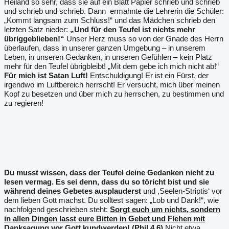
Heiland so sehr, dass sie auf ein Blatt Papier schrieb und schrieb
und schrieb und schrieb. Dann
ermahnte die Lehrerin die Schüler:
„Kommt langsam zum Schluss!“ und das Mädchen schrieb den
letzten Satz nieder:
„Und für den Teufel ist nichts mehr
übriggeblieben!“
Unser Herz muss so von der Gnade des Herrn
überlaufen, dass in unserer ganzen Umgebung – in unserem
Leben, in unseren Gedanken, in unseren Gefühlen – kein Platz
mehr für den Teufel übrigbleibt! „Mit dem gebe ich mich nicht ab!“
Für mich ist Satan Luft!
Entschuldigung! Er ist ein Fürst, der
irgendwo im Luftbereich herrscht! Er versucht, mich über meinen
Kopf zu besetzen und über mich zu herrschen, zu bestimmen und
zu regieren!
Du musst wissen, dass der Teufel deine Gedanken nicht zu
lesen vermag. Es sei denn, dass du so töricht bist und sie
während deines Gebetes ausplauderst
und ,Seelen-Striptis‘ vor
dem lieben Gott machst. Du solltest sagen: „Lob und Dank!“, wie
nachfolgend geschrieben steht:
Sorgt euch um nichts, sondern
in allen Dingen lasst eure Bitten in Gebet und Flehen mit
Danksagung vor Gott kundwerden! (Phil 4,6)
Nicht etwa