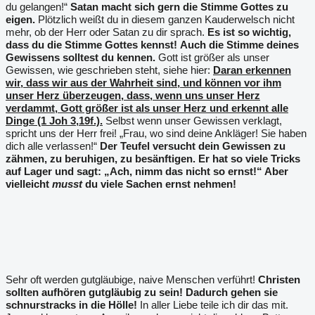
du gelangen!“
Satan macht sich gern die Stimme Gottes zu
eigen.
Plötzlich weißt du in diesem ganzen Kauderwelsch nicht
mehr, ob der Herr oder Satan zu dir sprach.
Es ist so wichtig,
dass du die Stimme Gottes kennst!
Auch die Stimme deines
Gewissens solltest du kennen.
Gott ist größer als unser
Gewissen, wie geschrieben steht, siehe hier:
Daran erkennen
wir, dass wir aus der Wahrheit sind, und können vor ihm
unser Herz überzeugen, dass, wenn uns unser Herz
verdammt, Gott größer ist als unser Herz und erkennt alle
Dinge (1 Joh 3,19f.).
Selbst wenn unser Gewissen verklagt,
spricht uns der Herr frei! „Frau, wo sind deine Ankläger! Sie haben
dich alle verlassen!“
Der Teufel versucht dein Gewissen zu
zähmen, zu beruhigen, zu besänftigen. Er hat so viele Tricks
auf Lager und sagt: „Ach, nimm das nicht so ernst!“ Aber
vielleicht
musst
du viele Sachen ernst nehmen!
Sehr oft werden gutgläubige, naive Menschen verführt!
Christen
sollten aufhören gutgläubig zu sein! Dadurch gehen sie
schnurstracks in die Hölle!
In aller Liebe teile ich dir das mit.