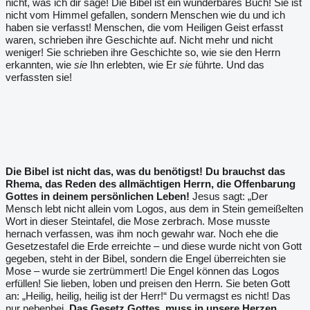
nicht, was ich dir sage! Die Bibel ist ein wunderbares Buch! Sie ist
nicht vom Himmel gefallen, sondern Menschen wie du und ich
haben sie verfasst! Menschen, die vom Heiligen Geist erfasst
waren, schrieben ihre Geschichte auf. Nicht mehr und nicht
weniger! Sie schrieben ihre Geschichte so, wie sie den Herrn
erkannten, wie
sie
Ihn erlebten, wie Er
sie
führte. Und das
verfassten sie!
Die Bibel ist nicht das, was du benötigst!
Du brauchst das
Rhema, das Reden des allmächtigen Herrn, die Offenbarung
Gottes in deinem persönlichen Leben!
Jesus sagt: „Der
Mensch lebt nicht allein vom Logos, aus dem in Stein gemeißelten
Wort in dieser Steintafel, die Mose zerbrach. Mose musste
hernach verfassen, was ihm noch gewahr war. Noch ehe die
Gesetzestafel die Erde erreichte – und diese wurde nicht von Gott
gegeben, steht in der Bibel, sondern die Engel überreichten sie
Mose – wurde sie zertrümmert! Die Engel können das Logos
erfüllen! Sie lieben, loben und preisen den Herrn. Sie beten Gott
an: „Heilig, heilig, heilig ist der Herr!“ Du vermagst es nicht! Das
nur nebenbei.
Das Gesetz Gottes ,muss in unsere Herzen