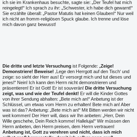
ich sie im Krankenhaus besuchte, sagte sie: „Der Teufel hat mich
reingelegt!“ Ich sprach zu ihr: „Schwester, ich habe dich gewarnt!“
Sie erzählte überall: „Pastor Matutis hat keinen Glauben!“ Nur weil
ich nicht an fromm-religiösen Spuck glaube. Ich trenne und löse
mich davon ganz bewusst!
Die dritte und letzte Versuchung
ist Folgende: „
Zeige!
Demonstriere! Beweise!
,Lege den Herrgott auf den Tisch‘ und
zeige: so sieht der Herr aus! Er versorgt mich und tut dieses und
jenes!“ Nein! Ich kann den Herrn nicht demonstrieren und
präsentieren! Er ist Gott! Er ist souverän!
Die dritte Versuchung
zeigt, was und wie der Teufel denkt!
Er will die Kinder Gottes
von ihrer Sendung abhalten: „Bete mich an!“ Anbetung ist der
Schlüssel, um etwas vom Herrn zu erhalten! Bete mich an! Aber
was ist das? Anbetung: „Bete mich an!“ Mit Bitten werden wir nicht
weit kommen! Der Herr will, dass wir Ihn anbeten: „Herr, Dein
Wille geschehe, Dein Reich komme! Halleluja!“ Wir müssen den
Herrn anbeten, den Herrn preisen, dem Herrn vertrauen!
Anbetung ist, Gott zu verehren und nicht, dass ich mich