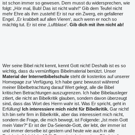
ist schon immer so gewesen. Dem musst du widersprechen, wie
folgt: „Hör mal, Bub! Das ist nicht wahr!“ Gib dem Teufel nicht
mehr Ehre als ihm zusteht! Er ist nur ein Zwerg, ein gefallener
Engel. ,Er krabbelt auf allen Vieren‘, auch wenn er noch so
mächtig tut. Er ist eine ,Luftblase‘.
Gib dich mit ihm nicht ab!
Wer seine Bibel nicht kennt, kennt Gott nicht! Deshalb ist es so
wichtig, dass du vernünftiges Bibelmaterial benützt. Unser
Material der Internetbibelschule
steht dir kostenlos auf unserer
Homepage zur Verfügung. Ich habe ganz bewusst während
meiner Bibelbetrachtung darauf Wert gelegt, alle die Bibel
kritischen Betrachtungen auszugrenzen. Ich habe Bibelausleger
zitiert, die nicht an Bibelkritik glauben, sondern davon überzeugt
sind, dass das Wort des Herrn wahr ist. Was Er spricht, geht in
Erfüllung!
Ich interessiere mich nicht für Bibelkritik.
Gar nicht!
Ich bin sehr firm in Bibelkritik, aber das interessiert mich nicht,
sondern die Frage, die mich bewegt, ist Folgende: „Ist mein Gott
mein Vater?“ Er ist der Da-Seiende-Gott, der lebt, der immer ist
und immer derselbe ist gestern und heute wie auch in alle