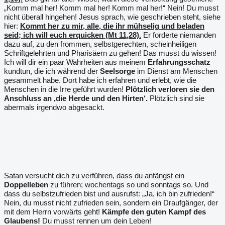
„Komm mal her! Komm mal her! Komm mal her!“ Nein! Du musst
nicht überall hingehen! Jesus sprach, wie geschrieben steht, siehe
hier:
Kommt her zu mir, alle, die ihr mühselig und beladen
seid; ich will euch erquicken (Mt 11,28).
Er forderte niemanden
dazu auf, zu den frommen, selbstgerechten, scheinheiligen
Schriftgelehrten und Pharisäern zu gehen! Das musst du wissen!
Ich will dir ein paar Wahrheiten aus meinem
Erfahrungsschatz
kundtun, die ich während der
Seelsorge
im Dienst am Menschen
gesammelt habe. Dort habe ich erfahren und erlebt, wie die
Menschen in die Irre geführt wurden!
Plötzlich verloren sie den
Anschluss an ,die Herde und den Hirten‘.
Plötzlich sind sie
abermals irgendwo abgesackt.
Satan versucht dich zu verführen, dass du anfängst ein
Doppelleben
zu führen; wochentags so und sonntags so. Und
dass du selbstzufrieden bist und ausrufst: „Ja, ich bin zufrieden!“
Nein, du musst nicht zufrieden sein, sondern ein Draufgänger, der
mit dem Herrn vorwärts geht!
Kämpfe den guten Kampf des
Glaubens!
Du musst rennen um dein Leben!