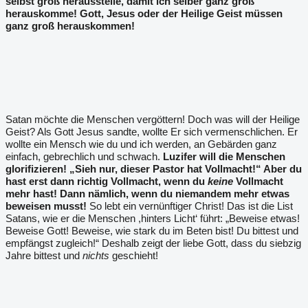
selbst groß herausstelle, damit ich selber ganz groß
herauskomme! Gott, Jesus oder der Heilige Geist müssen
ganz groß herauskommen!
Satan möchte die Menschen vergöttern! Doch was will der Heilige
Geist? Als Gott Jesus sandte, wollte Er sich vermenschlichen. Er
wollte ein Mensch wie du und ich werden, an Gebärden ganz
einfach, gebrechlich und schwach.
Luzifer will die Menschen
glorifizieren! „Sieh nur, dieser Pastor hat Vollmacht!“ Aber du
hast erst dann richtig Vollmacht, wenn du
keine
Vollmacht
mehr hast! Dann nämlich, wenn du niemandem mehr etwas
beweisen musst!
So lebt ein vernünftiger Christ! Das ist die List
Satans, wie er die Menschen ,hinters Licht‘ führt: „Beweise etwas!
Beweise Gott! Beweise, wie stark du im Beten bist! Du bittest und
empfängst zugleich!“ Deshalb zeigt der liebe Gott, dass du siebzig
Jahre bittest und
nichts
geschieht!