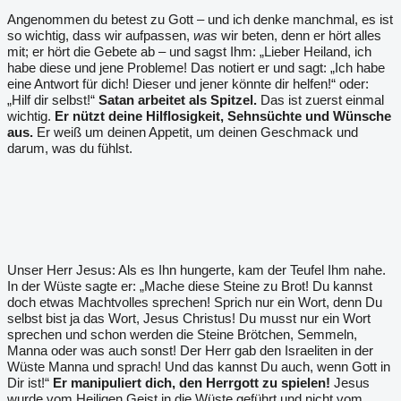
Angenommen du betest zu Gott – und ich denke manchmal, es ist
so wichtig, dass wir aufpassen,
was
wir beten, denn er hört alles
mit; er hört die Gebete ab – und sagst Ihm: „Lieber Heiland, ich
habe diese und jene Probleme! Das notiert er und sagt: „Ich habe
eine Antwort für dich! Dieser und jener könnte dir helfen!“ oder:
„Hilf dir selbst!“
Satan arbeitet als Spitzel.
Das ist zuerst einmal
wichtig.
Er nützt deine Hilflosigkeit, Sehnsüchte und Wünsche
aus.
Er weiß um deinen Appetit, um deinen Geschmack und
darum, was du fühlst.
Unser Herr Jesus: Als es Ihn hungerte, kam der Teufel Ihm nahe.
In der Wüste sagte er: „Mache diese Steine zu Brot! Du kannst
doch etwas Machtvolles sprechen! Sprich nur ein Wort, denn Du
selbst bist ja das Wort, Jesus Christus! Du musst nur ein Wort
sprechen und schon werden die Steine Brötchen, Semmeln,
Manna oder was auch sonst! Der Herr gab den Israeliten in der
Wüste Manna und sprach! Und das kannst Du auch, wenn Gott in
Dir ist!“
Er manipuliert dich, den Herrgott zu spielen!
Jesus
wurde vom Heiligen Geist in die Wüste geführt und nicht vom