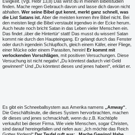
Ewigkeit. (Vgl. Hebr 13,8) Das wirst du in meinen Bibelstudien
finden. Mache regen Gebrauch davon und lasse dich davon nicht
abhalten.
Wer seine Bibel gut kennt, merkt ganz schnell, was
die List Satans ist.
Aber die meisten kennen ihre Bibel nicht. Bei
den meisten liegt die Bibel verstaubt irgendwo in der Ecke herum.
Auch heute noch bricht Satan in das Leben vieler Menschen ein.
Das findet ,über die Hintertür‘ statt! Das musst du wissen! Satan
kommt nie durch den Haupteingang. Er gelangt durch das Fenster
oder durch irgendein Schlupfloch, gleich einem Käfer, einer Fliege,
einer Mücke oder einem Parasiten, herein!
Er kommt mit
verlockenden Vorschlägen
, mit positiven Versuchungen. Diese
Versuchung ist nicht negativ! „Du könntest dadurch viel Geld
gewinnen!“ Und „Du könntest dieses und jenes haben!“, erklärt er.
Es gibt ein Schneeballsystem aus Amerika namens
„Amway“
.
Die Geschäftsleute, die dieses System hervorbrachten, machen
dir dieses und jenes schmackhaft, wenn du z.B. Kochtöpfe
verkaufst bei dieser Firma. Wie viele Menschen, sogar Christen,
sind darauf hereingefallen und riefen aus: „Ich möchte das Reich
Gottes fördern!“
Der Teufel ruft aus: „Mache Gewinn! Habe