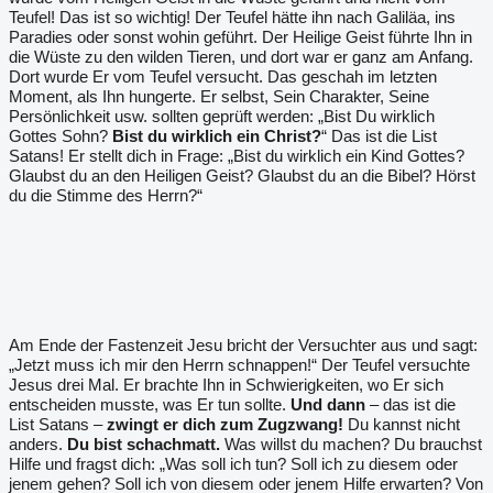
Teufel! Das ist so wichtig! Der Teufel hätte ihn nach Galiläa, ins
Paradies oder sonst wohin geführt. Der Heilige Geist führte Ihn in
die Wüste zu den wilden Tieren, und dort war er ganz am Anfang.
Dort wurde Er vom Teufel versucht. Das geschah im letzten
Moment, als Ihn hungerte. Er selbst, Sein Charakter, Seine
Persönlichkeit usw. sollten geprüft werden: „Bist Du wirklich
Gottes Sohn?
Bist du wirklich ein Christ?
“ Das ist die List
Satans! Er stellt dich in Frage: „Bist du wirklich ein Kind Gottes?
Glaubst du an den Heiligen Geist? Glaubst du an die Bibel? Hörst
du die Stimme des Herrn?“
Am Ende der Fastenzeit Jesu bricht der Versuchter aus und sagt:
„Jetzt muss ich mir den Herrn schnappen!“ Der Teufel versuchte
Jesus drei Mal. Er brachte Ihn in Schwierigkeiten, wo Er sich
entscheiden musste, was Er tun sollte.
Und dann
– das ist die
List Satans –
zwingt er dich zum Zugzwang!
Du kannst nicht
anders.
Du bist schachmatt.
Was willst du machen? Du brauchst
Hilfe und fragst dich: „Was soll ich tun? Soll ich zu diesem oder
jenem gehen? Soll ich von diesem oder jenem Hilfe erwarten? Von