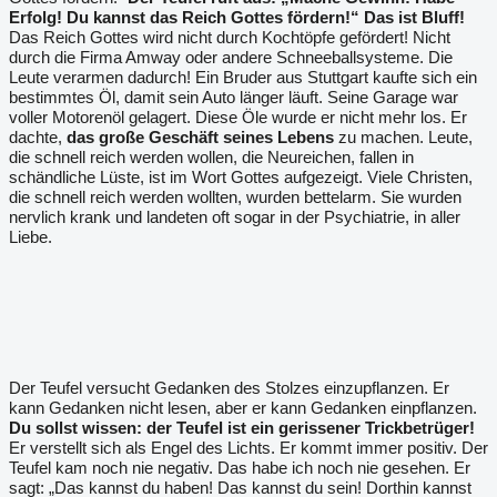
Erfolg! Du kannst das Reich Gottes fördern!“
Das ist Bluff!
Das Reich Gottes wird nicht durch Kochtöpfe gefördert! Nicht
durch die Firma Amway oder andere Schneeballsysteme. Die
Leute verarmen dadurch! Ein Bruder aus Stuttgart kaufte sich ein
bestimmtes Öl, damit sein Auto länger läuft. Seine Garage war
voller Motorenöl gelagert. Diese Öle wurde er nicht mehr los. Er
dachte,
das große Geschäft seines Lebens
zu machen. Leute,
die schnell reich werden wollen, die Neureichen, fallen in
schändliche Lüste, ist im Wort Gottes aufgezeigt. Viele Christen,
die schnell reich werden wollten, wurden bettelarm. Sie wurden
nervlich krank und landeten oft sogar in der Psychiatrie, in aller
Liebe.
Der Teufel versucht Gedanken des Stolzes einzupflanzen. Er
kann Gedanken nicht lesen, aber er kann Gedanken einpflanzen.
Du sollst wissen: der Teufel ist ein gerissener Trickbetrüger!
Er verstellt sich als Engel des Lichts. Er kommt immer positiv. Der
Teufel kam noch nie negativ. Das habe ich noch nie gesehen. Er
sagt: „Das kannst du haben! Das kannst du sein! Dorthin kannst