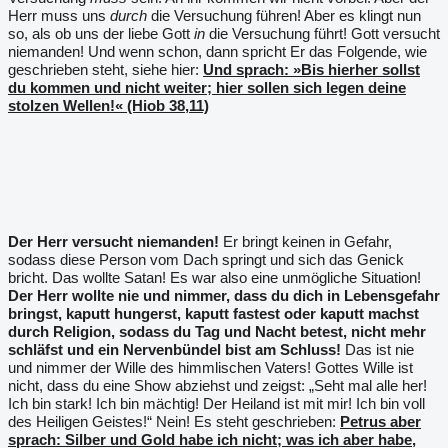
Herr muss uns
durch
die Versuchung führen! Aber es klingt nun
so, als ob uns der liebe Gott
in
die Versuchung führt! Gott versucht
niemanden! Und wenn schon, dann spricht Er das Folgende, wie
geschrieben steht, siehe hier:
Und sprach: »Bis hierher sollst
du kommen und nicht weiter; hier sollen sich legen deine
stolzen Wellen!« (Hiob 38,11)
Der Herr versucht niemanden!
Er bringt keinen in Gefahr,
sodass diese Person vom Dach springt und sich das Genick
bricht. Das wollte Satan! Es war also eine unmögliche Situation!
Der Herr wollte nie und nimmer, dass du dich in Lebensgefahr
bringst, kaputt hungerst, kaputt fastest oder kaputt machst
durch Religion, sodass du Tag und Nacht betest, nicht mehr
schläfst und ein Nervenbündel bist am Schluss!
Das ist nie
und nimmer der Wille des himmlischen Vaters! Gottes Wille ist
nicht, dass du eine Show abziehst und zeigst: „Seht mal alle her!
Ich bin stark! Ich bin mächtig! Der Heiland ist mit mir! Ich bin voll
des Heiligen Geistes!“ Nein! Es steht geschrieben:
Petrus aber
sprach: Silber und Gold habe ich nicht; was ich aber habe,