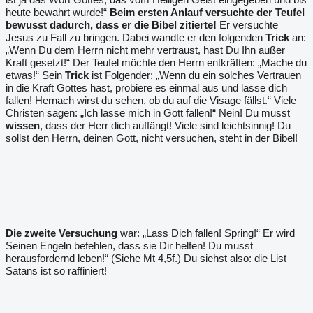
heute bewahrt wurde!“
Beim ersten Anlauf versuchte der Teufel
bewusst dadurch, dass er die Bibel zitierte!
Er versuchte
Jesus zu Fall zu bringen. Dabei wandte er den folgenden
Trick
an:
„Wenn Du dem Herrn nicht mehr vertraust, hast Du Ihn außer
Kraft gesetzt!“ Der Teufel möchte den Herrn entkräften: „Mache du
etwas!“ Sein
Trick
ist Folgender: „Wenn du ein solches Vertrauen
in die Kraft Gottes hast, probiere es einmal aus und lasse dich
fallen! Hernach wirst du sehen, ob du auf die Visage fällst.“ Viele
Christen sagen: „Ich lasse mich in Gott fallen!“ Nein! Du musst
wissen
, dass der Herr dich auffängt! Viele sind leichtsinnig! Du
sollst den Herrn, deinen Gott, nicht versuchen, steht in der Bibel!
Die zweite Versuchung
war: „Lass Dich fallen! Spring!“ Er wird
Seinen Engeln befehlen, dass sie Dir helfen! Du musst
herausfordernd leben!“ (Siehe Mt 4,5f.) Du siehst also: die List
Satans ist so raffiniert!