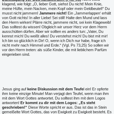
klagend, wie folgt: „O, lieber Gott, siehst Du nicht! Mein Knie,
meine Hüfte, mein Nacken, mein Kopf oder mein Geldbeutel!“ Du
musst nicht jammern!
Jammere nicht!
Ein ,Jammerlappen‘ erhält
von Gott nichts! In aller Liebe! Sei still! Halte den Mund und lass
den Herrn wirken! Plärre nicht, jammere nicht, sei kein Klageweib!
Das solltest du wissen! Obgleich wir unser Herz vor dem Herrn
ausschütten dürfen. Aber wir sollten es
anders
tun: „Vater, Du
kennst mich! Du weißt alles! Du verstehst mich! Du bist mit mir!
Ich bin so glücklich in Dir! O, wenn ich Dich nur habe, frage ich
nicht mehr nach Himmel und Erde.“ (Vgl. Ps 73,25) So sollen wir
vor den Herrn treten: als süße Kinder, die mit lieblichem Parfüm
eingerieben sind.
Jesus ging auf
keine Diskussion mit dem Teufe
l ein! Er opferte
ihm keine einzige Minute! Man verjagt den Teufel, wenn man ihm
mit dem Wort Gottes antwortet. Du solltest ihm mit dem Logos
antworten!
Er kommt zu dir mit dem Logos: „Es steht
geschrieben!“
Diese Worte spricht er aus. Das ist das in Stein
gemeißelte Wort Gottes, das von Ewigkeit zu Ewigkeit besteht. Es