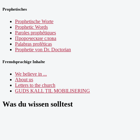
Prophetisches
Prophetische Worte
Prophetic Words
Paroles prophétiques
Пророческие слова
Palabras proféticas
Prophetie von Dr. Doctorian
Fremdsprachige Inhalte
We believe in ...
About us
Letters to the church
GUDS KALL TIL MOBILISERING
Was du wissen solltest