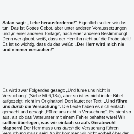
Satan sagt: „Lebe herausfordernd!“
Eigentlich sollten wir das
tun! Das ist Gottes Gebot, aber unter anderen Voraussetzungen
und ,in einer anderen Tonlage‘, nach einer anderen Bestimmung!
Denn wer glaubt, weiß, dass der Herr ihn nicht auf die Probe stellt!
Es ist so wichtig, dass du das weißt:
„Der Herr wird mich nie
und nimmer versuchen!“
Es wird zwar Folgendes gesagt: „Und führe uns nicht in
Versuchung“ (Siehe Mt 6,13a), aber so ist es nicht in der Bibel
aufgezeigt, nicht im Originalton! Dort lautet der Text:
„Und führe
uns
durch
die Versuchung“
. Die Leute haben es sich einfach
gemacht und gesagt: „Führe uns nicht in Versuchung“. Es sieht so
aus, als ob das Vaterunser mit einem Fehler behaftet wäre!
Wir
sollten überlegen, was wir einfach so aufs Geratewohl
plappern!
Der Herr muss uns
durch
die Versuchung führen!
Versuchung
muss
sein! An ihr kommen wir nicht vorbei! Aber der