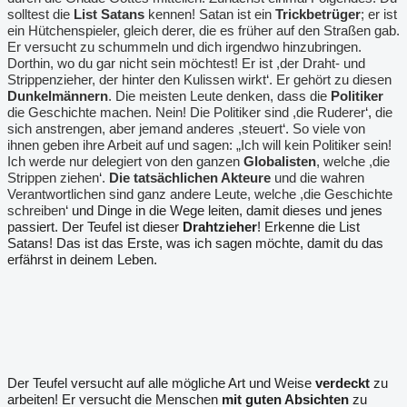
solltest die
List Satans
kennen! Satan ist ein
Trickbetrüger
; er ist
ein Hütchenspieler, gleich derer, die es früher auf den Straßen gab.
Er versucht zu schummeln und dich irgendwo hinzubringen.
Dorthin, wo du gar nicht sein möchtest! Er ist ,der Draht- und
Strippenzieher, der hinter den Kulissen wirkt
‘
. Er gehört zu diesen
Dunkelmännern
. Die meisten Leute denken, dass die
Politiker
die Geschichte machen. Nein! Die Politiker sind ,die Ruderer
‘,
die
sich anstrengen, aber jemand anderes ,steuert
‘.
So viele von
ihnen geben ihre Arbeit auf und sagen: „Ich will kein Politiker sein!
Ich werde nur delegiert von den ganzen
Globalisten
, welche ,die
Strippen ziehen
‘
.
Die tatsächlichen Akteure
und die wahren
Verantwortlichen sind ganz andere Leute, welche ,die Geschichte
schreiben
‘ und Dinge in die Wege leiten, damit dieses und jenes
passiert. Der Teufel ist dieser
Drahtzieher
! Erkenne die List
Satans! Das ist das Erste, was ich sagen möchte, damit du das
erfährst in deinem Leben.
Der Teufel versucht auf alle mögliche Art und Weise
verdeckt
zu
arbeiten! Er versucht die Menschen
mit guten Absichten
zu