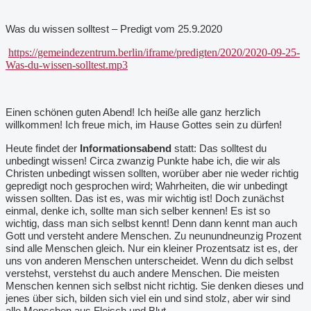
Was du wissen solltest – Predigt vom 25.9.2020
https://gemeindezentrum.berlin/iframe/predigten/2020/2020-09-25-
Was-du-wissen-solltest.mp3
Einen schönen guten Abend! Ich heiße alle ganz herzlich
willkommen! Ich freue mich, im Hause Gottes sein zu dürfen!
Heute findet der
Informationsabend
statt: Das solltest du
unbedingt wissen! Circa zwanzig Punkte habe ich, die wir als
Christen unbedingt wissen sollten, worüber aber nie weder richtig
gepredigt noch gesprochen wird; Wahrheiten, die wir unbedingt
wissen sollten. Das ist es, was mir wichtig ist! Doch zunächst
einmal, denke ich, sollte man sich selber kennen! Es ist so
wichtig, dass man sich selbst kennt! Denn dann kennt man auch
Gott und versteht andere Menschen. Zu neunundneunzig Prozent
sind alle Menschen gleich. Nur ein kleiner Prozentsatz ist es, der
uns von anderen Menschen unterscheidet. Wenn du dich selbst
verstehst, verstehst du auch andere Menschen. Die meisten
Menschen kennen sich selbst nicht richtig. Sie denken dieses und
jenes über sich, bilden sich viel ein und sind stolz, aber wir sind
alle Menschen aus Fleisch und Blut.