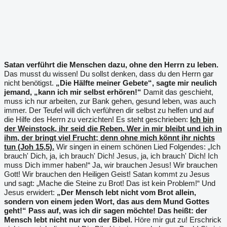
Satan verführt die Menschen dazu, ohne den Herrn zu leben.
Das musst du wissen! Du sollst denken, dass du den Herrn gar
nicht benötigst.
„Die Hälfte meiner Gebete“, sagte mir neulich
jemand, „kann ich mir selbst erhören!“
Damit das geschieht,
muss ich nur arbeiten, zur Bank gehen, gesund leben, was auch
immer. Der Teufel will dich verführen dir selbst zu helfen und auf
die Hilfe des Herrn zu verzichten! Es steht geschrieben:
Ich bin
der Wei­nstock, ihr seid die Reben. Wer in mir bleibt und ich in
ihm, der bringt viel Frucht; denn ohne mich könnt ihr nichts
tun (Joh 15,5).
Wir singen in einem schönen Lied Folgendes: „Ich
brauch' Dich, ja, ich brauch' Dich! Jesus, ja, ich brauch' Dich! Ich
muss Dich immer haben!“ Ja, wir brauchen Jesus! Wir brauchen
Gott! Wir brauchen den Heiligen Geist! Satan kommt zu Jesus
und sagt: „Mache die Steine zu Brot! Das ist kein Problem!“ Und
Jesus erwidert:
„Der Mensch lebt nicht vom Brot allein,
sondern von einem jeden Wort, das aus dem Mund Gottes
geht!“
Pass auf, was ich dir sagen möchte! Das heißt: der
Mensch lebt nicht nur von der Bibel.
Höre mir gut zu! Erschrick