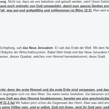
gung
. Nicht nur, dass wir uns bekehren und getauft werden, nein! Unser Gehi
Lasst euch vielmehr von Gott umwandeln, damit euer ganzes Denken erneu
Fall, was gut und gottgefällig und vollkommen ist (Röm 12,2).
Man wird er
e Schöpfung, sah
das Neue Jerusalem
. Er sah das Ende der Welt. Mit dem Ne
d Babylon als Wirtschaftssystem. Babel fährt hinab und das Neue Jerusale
Johannes, dieses Quadrat, welches vom Himmel herniederkommt; diese Stadt.
e; denn der erste Himmel und die erste Erde sind vergangen, und das Me
en ängstigten sich vor dem Meer. Sie waren keine Seefahrer. Sie bekamen s
m, von Gott aus dem Himmel herabkommen, bereitet wie eine geschmückte
f 21,2-3a)
Wir haben jetzt schon die Gegenwart des Herrn. Aber was wird erst
seine Völker sein, und er selbst, Gott mit ihnen, wird ihr Gott sein; un