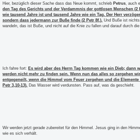
Hier, bezüglich dieser Sache dass das Neue kommt, schrieb
Petrus
, auch 
den Tag des Gerichts und der Verdammnis der gottlosen Menschen (2 P
wie tausend Jahre ist und tausend Jahre wie ein Tag. Der Herr verzöger
sondern dass jedermann zur Buße finde (2 Petr 8f.).
Und Buße ist nichts
wandeln, das ist Buße, und nicht auf die Knie zu fallen und darauf durch d
Ich fahre fort:
Es wird aber des Herrn Tag kommen wie ein Dieb; dann w
werden nicht mehr zu finden sein. Wenn nun das alles so zergehen w
entgegeneilt, wenn die Himmel vom Feuer zergehen und die Elemente v
Petr 3,10-13).
Das Wasser wird verdunsten. Pass auf, was da geschieht.
Wir werden jetzt gerade zubereitet für den Himmel. Jesus ging in den Himmel
wie es sich verhält.