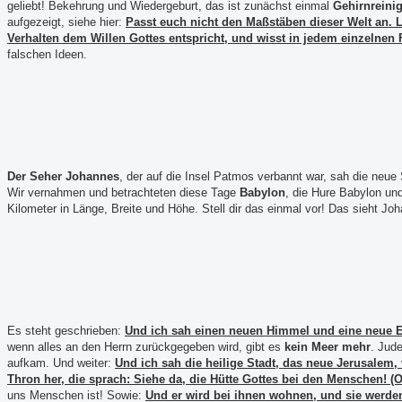
geliebt! Bekehrung und Wiedergeburt, das ist zunächst einmal
Gehirnreini
aufgezeigt, siehe hier:
Passt euch nicht den Maßstäben dieser Welt an. 
Verhalten dem Willen Gottes entspricht, und wisst in jedem einzelnen 
falschen Ideen.
Der Seher Johannes
, der auf die Insel Patmos verbannt war, sah die neu
Wir vernahmen und betrachteten diese Tage
Babylon
, die Hure Babylon un
Kilometer in Länge, Breite und Höhe. Stell dir das einmal vor! Das sieht 
Es steht geschrieben:
Und ich sah einen neuen Himmel und eine neue Erd
wenn alles an den Herrn zurückgegeben wird, gibt es
kein Meer mehr
. Jud
aufkam. ­
Und weiter:
Und ich sah die heilige Stadt, das neue Jerusale
Thron her, die sprach: Siehe da, die Hütte Gottes bei den Menschen! (Of
uns Menschen ist! Sowie:
Und er wird bei ihnen wohnen, und sie werden 