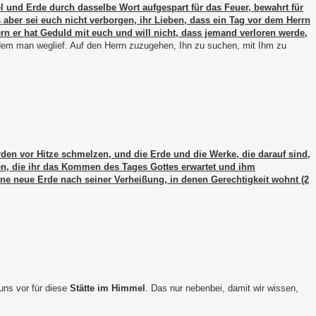
 und Erde durch dasselbe Wort aufgespart für das Feuer, bewahrt für
 aber sei euch nicht verborgen, ihr Lieben, dass ein Tag vor dem Herrn
ern er hat Geduld mit euch und will nicht, dass jemand verloren werde,
dem man weglief. Auf den Herrn zuzugehen, Ihn zu suchen, mit Ihm zu
en vor Hitze schmelzen, und die Erde und die Werke, die darauf sind,
n, die ihr das Kommen des Tages Gottes erwartet und ihm
ne neue Erde nach seiner Verheißung, in denen Gerechtigkeit wohnt (2
 uns vor für diese
Stätte im Himmel
. Das nur nebenbei, damit wir wissen,