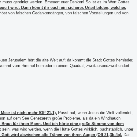
rn muss gereinigt werden. Erneuert euer Denken! So ist es im Wort Gottes
ert wird. Dann könnt ihr euch ein sicheres Urteil bilden, welches
löst von falschen Gedankengängen, von falschen Vorstellungen und von
uen Jerusalem hört die alte Welt auf; da kommt die Stadt Gottes hernieder.
m kommt vom Himmel hernieder in einem Quadrat, zweitausendzweihundert
er ist nicht mehr (Off 21,1).
Passt auf, wenn Jesus die Welt vollendet,
chon auf dem See Genezareth große Probleme, als da ein Windhauch
 Braut für ihren Mann. Und ich hörte eine große Stimme von dem
 sein, was wird werden, wenn die Hütte Gottes wirklich, buchstäblich, unter
d Gott wird abwischen alle Tränen von ihren Augen (Off 21,3b-4a).
Das