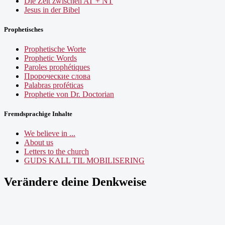
Die Zeit zwischen AT + NT
Jesus in der Bibel
Prophetisches
Prophetische Worte
Prophetic Words
Paroles prophétiques
Пророческие слова
Palabras proféticas
Prophetie von Dr. Doctorian
Fremdsprachige Inhalte
We believe in ...
About us
Letters to the church
GUDS KALL TIL MOBILISERING
Verändere deine Denkweise