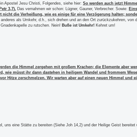
ein Apostel Jesu Christi, Folgendes, siehe hier:
So werden auch jetzt Himmel
etr 3,7).
Das vernahmen wir schon: Lügner, Gauner, Verbrecher. Sowie:
Eins
t nicht die Verheißung, wie es einige für eine Verzögerung halten; sond
 anderes als Umkehr, d.h., sich drehen und an den Ort zurückzukehren, von 
ie Gnadenkapelle zu rutschen. Nein!
Buße ist Umkehr!
Kehret um!
erden die Himmel zergehen mit großem Krachen; die Elemente aber werd
ird, wie müsst ihr dann dastehen in heiligem Wandel und frommem Wese
or Hitze zerschmelzen. Wir warten aber auf einen neuen Himmel und ei
, uns eine Stätte zu bereiten (Siehe Joh 14,2) und der Heilige Geist bereitet