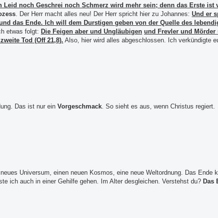
h Leid noch Geschrei noch Schmerz wird mehr sein; denn das Erste ist 
ozess
. Der Herr macht alles neu!
Der Herr spricht hier zu Johannes:
Und er s
g und das Ende. Ich will dem Durstigen geben von der Quelle des leben
h etwas folgt:
Die Feigen aber und Ungläubigen
und Frevler und Mörder 
zweite Tod (Off 21,8).
Also, hier wird alles abgeschlossen.
Ich verkündigte e
ung. Das ist nur ein
Vorgeschmack
. So sieht es aus, wenn Christus regiert.
in neues Universum, einen neuen Kosmos, eine neue Weltordnung. Das Ende k
sste ich auch in einer Gehilfe gehen. Im Alter desgleichen. Verstehst du?
Das 