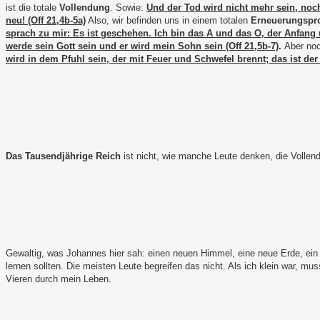
ist die totale
Vollendung
. Sowie:
Und der Tod wird nicht mehr sein, noc
neu! (Off 21,4b-5a)
Also, wir befinden uns in einem totalen
Erneuerungspr
sprach zu mir: Es ist geschehen. Ich bin das A und das O, der Anfan
werde sein Gott sein und er wird mein Sohn sein (Off 21,5b-7)
.
Aber noc
wird in dem Pfuhl sein, der mit Feuer und Schwefel brennt; das ist der 
Das Tausendjährige Reich
ist nicht, wie manche Leute denken, die Vollend
Gewaltig, was Johannes hier sah: einen neuen Himmel, eine neue Erde, e
lernen sollten. Die meisten Leute begreifen das nicht. Als ich klein war, mu
Vieren durch mein Leben.