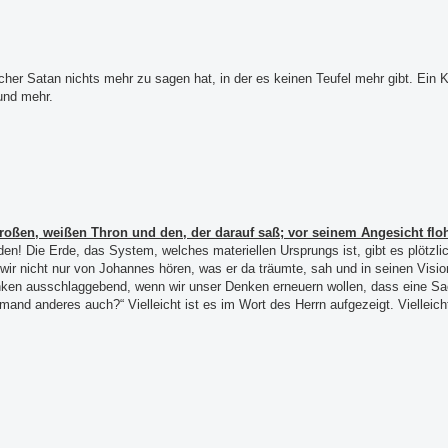
her Satan nichts mehr zu sagen hat, in der es keinen Teufel mehr gibt. Ein K
und mehr.
roßen, weißen Thron und den, der darauf saß; vor seinem Angesicht floh
den! Die Erde, das System, welches materiellen Ursprungs ist, gibt es plötzli
 wir nicht nur von Johannes hören, was er da träumte, sah und in seinen Vis
en ausschlaggebend, wenn wir unser Denken erneuern wollen, dass eine Sac
jemand anderes auch?“ Vielleicht ist es im Wort des Herrn aufgezeigt. Vielleich