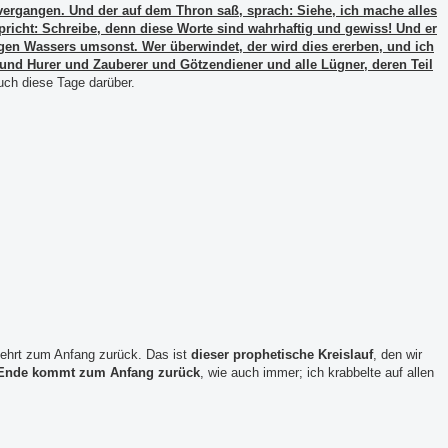
vergangen. Und der auf dem Thron saß, sprach: Siehe, ich mache alles
pricht: Schreibe, denn diese Worte sind wahrhaftig und gewiss! Und er
digen Wassers umsonst. Wer überwindet,
der wird dies ererben, und ich
und Hurer und Zauberer und Götzendiener und alle Lügner, deren Teil
uch diese Tage darüber.
ehrt zum Anfang zurück. Das ist
dieser prophetische Kreislauf
, den wir
Ende kommt zum Anfang zurück
, wie auch immer; ich krabbelte auf allen