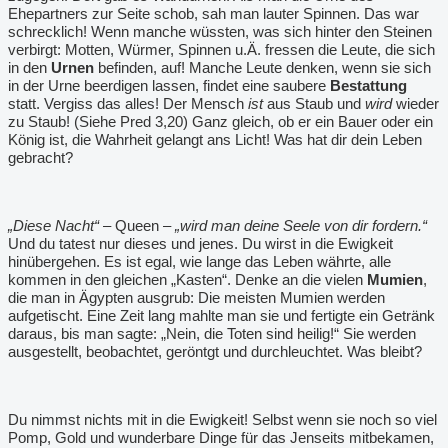
Ehepartners zur Seite schob, sah man lauter Spinnen. Das war
schrecklich! Wenn manche wüssten, was sich hinter den Steinen
verbirgt: Motten, Würmer, Spinnen u.Ä. fressen die Leute, die sich
in den
Urnen
befinden, auf! Manche Leute denken, wenn sie sich
in der Urne beerdigen lassen, findet eine saubere
Bestattung
statt. Vergiss das alles! Der Mensch
ist
aus Staub und
wird
wieder
zu Staub! (Siehe Pred 3,20) Ganz gleich, ob er ein Bauer oder ein
König ist, die Wahrheit gelangt ans Licht! Was hat dir dein Leben
gebracht?
„Diese Nacht“
– Queen –
„wird man deine Seele von dir fordern.“
Und du tatest nur dieses und jenes. Du wirst in die Ewigkeit
hinübergehen. Es ist egal, wie lange das Leben währte, alle
kommen in den gleichen „Kasten“. Denke an die vielen
Mumien
,
die man in Ägypten ausgrub: Die meisten Mumien werden
aufgetischt. Eine Zeit lang mahlte man sie und fertigte ein Getränk
daraus, bis man sagte: „Nein, die Toten sind heilig!“ Sie werden
ausgestellt, beobachtet, geröntgt und durchleuchtet. Was bleibt?
Du nimmst nichts mit in die Ewigkeit! Selbst wenn sie noch so viel
Pomp, Gold und wunderbare Dinge für das Jenseits mitbekamen,