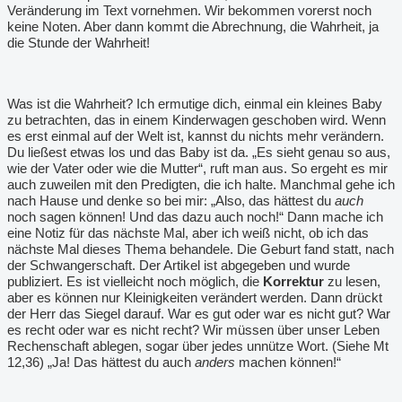
Veränderung im Text vornehmen. Wir bekommen vorerst noch
keine Noten. Aber dann kommt die Abrechnung, die Wahrheit, ja
die Stunde der Wahrheit!
Was ist die Wahrheit? Ich ermutige dich, einmal ein kleines Baby
zu betrachten, das in einem Kinderwagen geschoben wird. Wenn
es erst einmal auf der Welt ist, kannst du nichts mehr verändern.
Du ließest etwas los und das Baby ist da. „Es sieht genau so aus,
wie der Vater oder wie die Mutter“, ruft man aus. So ergeht es mir
auch zuweilen mit den Predigten, die ich halte. Manchmal gehe ich
nach Hause und denke so bei mir: „Also, das hättest du
auch
noch sagen können! Und das dazu auch noch!“ Dann mache ich
eine Notiz für das nächste Mal, aber ich weiß nicht, ob ich das
nächste Mal dieses Thema behandele. Die Geburt fand statt, nach
der Schwangerschaft. Der Artikel ist abgegeben und wurde
publiziert. Es ist vielleicht noch möglich, die
Korrektur
zu lesen,
aber es können nur Kleinigkeiten verändert werden. Dann drückt
der Herr das Siegel darauf. War es gut oder war es nicht gut? War
es recht oder war es nicht recht? Wir müssen über unser Leben
Rechenschaft ablegen, sogar über jedes unnütze Wort. (Siehe Mt
12,36) „Ja! Das hättest du auch
anders
machen können!“