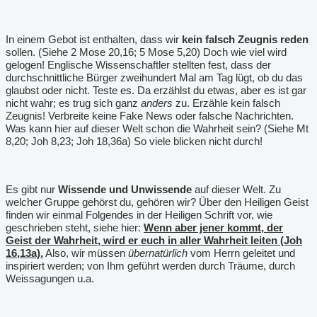
In einem Gebot ist enthalten, dass wir
kein falsch Zeugnis reden
sollen. (Siehe 2 Mose 20,16; 5 Mose 5,20) Doch wie viel wird
gelogen! Englische Wissenschaftler stellten fest, dass der
durchschnittliche Bürger zweihundert Mal am Tag lügt, ob du das
glaubst oder nicht. Teste es. Da erzählst du etwas, aber es ist gar
nicht wahr; es trug sich ganz
anders
zu. Erzähle kein falsch
Zeugnis! Verbreite keine Fake News oder falsche Nachrichten.
Was kann hier auf dieser Welt schon die Wahrheit sein? (Siehe Mt
8,20; Joh 8,23; Joh 18,36a) So viele blicken nicht durch!
Es gibt nur
Wissende und Unwissende
auf dieser Welt. Zu
welcher Gruppe gehörst du, gehören wir? Über den Heiligen Geist
finden wir einmal Folgendes in der Heiligen Schrift vor, wie
geschrieben steht, siehe hier:
Wenn aber jener kommt, der
Geist der Wahrheit, wird er euch in aller Wahrheit leiten (Joh
16,13a).
Also, wir müssen
übernatürlich
vom Herrn geleitet und
inspiriert werden; von Ihm geführt werden durch Träume, durch
Weissagungen u.a.