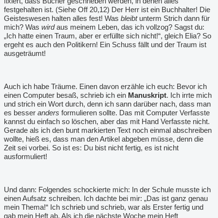
fixiert, dass Bücher geschrieben werden, in denen alles
festgehalten ist. (Siehe Off 20,12) Der Herr ist ein Buchhalter! Die
Geisteswesen halten alles fest! Was
bleibt
unterm Strich dann für
mich? Was
wird
aus meinem Leben, das ich vollzog? Sagst du:
„Ich hatte einen Traum, aber er erfüllte sich nicht!“, gleich Elia? So
ergeht es auch den Politikern! Ein Schuss fällt und der Traum ist
ausgeträumt!
Auch ich habe Träume. Einen davon erzähle ich euch: Bevor ich
einen Computer besaß, schrieb ich ein
Manuskript
. Ich irrte mich
und strich ein Wort durch, denn ich sann darüber nach, dass man
es besser
anders
formulieren sollte. Das mit Computer Verfasste
kannst du einfach so löschen, aber das mit Hand Verfasste nicht.
Gerade als ich den bunt markierten Text noch einmal abschreiben
wollte, hieß es, dass man den Artikel abgeben müsse, denn die
Zeit sei vorbei. So ist es: Du bist nicht fertig, es ist nicht
ausformuliert!
Und dann: Folgendes schockierte mich: In der Schule musste ich
einen Aufsatz schreiben. Ich dachte bei mir: „Das ist ganz genau
mein Thema!“ Ich schrieb und schrieb, war als Erster fertig und
gab mein Heft ab. Als ich die nächste Woche mein Heft