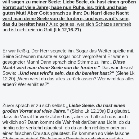
will sagen zu meiner Seele: Liebe Seele, du hast einen großen
Vorrat auf viele Jahre; habe nun Ruhe, iss, trink und habe
guten Mut! Aber Gott sprach zu ihm: Du Narr! diese Nacht
wird man deine Seele von dir fordern; und wes wird's sein,
das du bereitet hast?
Also geht es, wer sich Schätze sammelt
und ist nicht reich in Gott
(Lk 12,16-21).
Er war fleißig. Der Herr segnete ihn. Sogar das Wetter spielte mit.
Seine Scheunen musste er sogar noch vergrößern! Er war ein
gesegneter Mann! Dann sprach eine Stimme zu ihm:
„Diese
Nacht wird man deine Seele von dir fordern.“
Das war Jesus!
Sowie:
„
Und wes wird's sein, das du bereitet hast?“
(Siehe Lk
12,20) „Wem wirst du das alles zurücklassen? Wer wird das alles
erben? Wer erhält es?“
Zuvor sprach er zu sich selbst:
„Liebe Seele, du hast einen
großen Vorrat auf viele Jahre.“
(Siehe Lk 12,19a) Du glaubst,
dass du Vorrat für viele Jahre hast, aber verhält sich das auch
wirklich so? Dann kommt die Wahrheit darüber ans Licht, ob du
richtig oder verkehrt glaubtest, ob du an den richtigen oder an
einen falschen Christus glaubtest. Es kommen so viele falsche
Christusse daher! Die falschen Propheten schwirren auf der