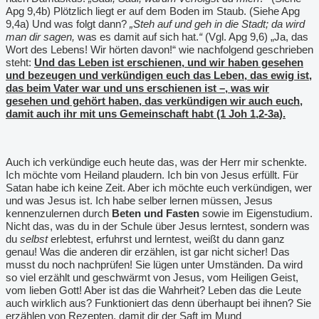
Apg 9,4b) Plötzlich liegt er auf dem Boden im Staub. (Siehe Apg
9,4a) Und was folgt dann?
„Steh auf und geh in die Stadt; da wird
man dir sagen,
was es damit auf sich hat.
“
(Vgl. Apg 9,6) „Ja, das
Wort des Lebens! Wir hörten davon!“ wie nachfolgend geschrieben
steht:
Und das Leben ist erschienen, und wir haben gesehen
und bezeugen und verkündigen euch das Leben, das ewig ist,
das beim Vater war und uns erschienen ist –, was wir
gesehen und gehört haben, das verkündigen wir auch euch,
damit auch ihr mit uns Gemeinschaft habt (1 Joh 1,2-3a).
Auch ich verkündige euch heute das, was der Herr mir schenkte.
Ich möchte vom Heiland plaudern. Ich bin von Jesus erfüllt. Für
Satan habe ich keine Zeit. Aber ich möchte euch verkündigen, wer
und was Jesus ist. Ich habe selber lernen müssen, Jesus
kennenzulernen durch
Beten und Fasten
sowie im Eigenstudium.
Nicht das, was du in der Schule über Jesus lerntest, sondern was
du
selbst
erlebtest, erfuhrst und lerntest, weißt du dann ganz
genau! Was die anderen dir erzählen, ist gar nicht sicher! Das
musst du noch nachprüfen! Sie lügen unter Umständen. Da wird
so viel erzählt und geschwärmt von Jesus, vom Heiligen Geist,
vom lieben Gott! Aber ist das die Wahrheit? Leben das die Leute
auch wirklich aus? Funktioniert das denn überhaupt bei ihnen? Sie
erzählen von Rezepten, damit dir der Saft im Mund