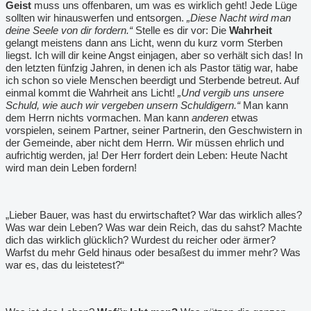
Geist
muss uns offenbaren, um was es wirklich geht! Jede Lüge
sollten wir hinauswerfen und entsorgen.
„Diese Nacht wird man
deine Seele von dir fordern.“
Stelle es dir vor: Die
Wahrheit
gelangt meistens dann ans Licht, wenn du kurz vorm Sterben
liegst. Ich will dir keine Angst einjagen, aber so verhält sich das! In
den letzten fünfzig Jahren, in denen ich als Pastor tätig war, habe
ich schon so viele Menschen beerdigt und Sterbende betreut. Auf
einmal kommt die Wahrheit ans Licht!
„Und vergib uns unsere
Schuld, wie auch wir vergeben unsern Schuldigern.“
Man kann
dem Herrn nichts vormachen. Man kann
anderen
etwas
vorspielen, seinem Partner, seiner Partnerin, den Geschwistern in
der Gemeinde, aber nicht dem Herrn. Wir müssen ehrlich und
aufrichtig werden, ja! Der Herr fordert dein Leben: Heute Nacht
wird man dein Leben fordern!
„Lieber Bauer, was hast du erwirtschaftet? War das wirklich alles?
Was war dein Leben? Was war dein Reich, das du sahst? Machte
dich das wirklich glücklich? Wurdest du reicher oder ärmer?
Warfst du mehr Geld hinaus oder besaßest du immer mehr? Was
war es, das du leistetest?“