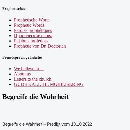
Prophetisches
Prophetische Worte
Prophetic Words
Paroles prophétiques
Пророческие слова
Palabras proféticas
Prophetie von Dr. Doctorian
Fremdsprachige Inhalte
We believe in ...
About us
Letters to the church
GUDS KALL TIL MOBILISERING
Begreife die Wahrheit
Begreife die Wahrheit – Predigt vom 19.10.2022