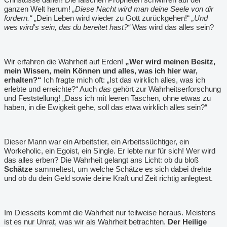
ganzen Welt herum!
„Diese Nacht wird man deine Seele von dir
fordern.“
„Dein Leben wird wieder zu Gott zurückgehen!“
„Und
wes wird's sein, das du bereitet hast?“
Was wird das alles sein?
Wir erfahren die Wahrheit auf Erden!
„Wer wird meinen Besitz,
mein Wissen, mein Können und alles, was ich hier war,
erhalten?“
Ich fragte mich oft: „Ist das wirklich alles, was ich
erlebte und erreichte?“ Auch
das
gehört zur Wahrheitserforschung
und Feststellung! „Dass ich mit leeren Taschen, ohne etwas zu
haben, in die Ewigkeit gehe, soll das etwa wirklich alles sein?“
Dieser Mann war ein Arbeitstier, ein Arbeitssüchtiger, ein
Workeholic, ein Egoist, ein Single. Er lebte nur für sich! Wer wird
das alles erben? Die Wahrheit gelangt ans Licht: ob du bloß
Schätze
sammeltest, um welche Schätze es sich dabei drehte
und ob du dein Geld sowie deine Kraft und Zeit richtig anlegtest.
Im Diesseits kommt die Wahrheit nur teilweise heraus. Meistens
ist es nur Unrat, was wir als Wahrheit betrachten.
Der Heilige