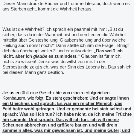
Dieser Mann druckte Bücher und fromme Literatur, doch wenn es
ans Sterben geht, kommt die Wahrheit heraus.
Was ist die Wahrheit? Ich sprach ein paarmal mit ihm: „Bist du
sicher, dass du in der Wahrheit bist und den Leuten die Wahrheit
mitteilst über Geistesheilung, Glaubensheilung und über welche
Heilung auch sonst noch?“ Dann stellte ich ihm die Frage: „Bringt
dich das überhaupt weiter?“ und er antwortete:
„Das weiß ich
nicht, aber ich
glaube
es zumindest.“
Glauben ist für mich,
nichts zu wissen! Denke was du willst von mir. In der
Sterbestunde zeigt sich, was der Sinn des Lebens ist. Das sah ich
bei diesem Mann ganz deutlich.
Jesus erzählt eine Geschichte von einem erfolgreichen
Kornbauern, wie folgt: Es steht geschrieben:
Und er sagte ihnen
ein Gleichnis und sprach: Es war ein reicher Mensch, das
Feld hatte wohl getragen. Und er gedachte bei sich selbst und
sprach: Was soll ich tun? Ich
habe nicht, da ich meine Früchte
hin sammle. Und sprach: Das will ich tun: ich will meine
Scheunen abbrechen und größere bauen und will drein
sammeln alles, was mir gewachsen ist, und meine Güter; und