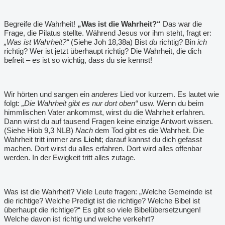
Begreife die Wahrheit!
„Was ist die Wahrheit?“
Das war die
Frage, die Pilatus stellte. Während Jesus vor ihm steht, fragt er:
„Was ist Wahrheit?“
(Siehe Joh 18,38a) Bist
du
richtig? Bin
ich
richtig? Wer ist jetzt überhaupt richtig? Die Wahrheit, die dich
befreit – es ist so wichtig, dass du sie kennst!
Wir hörten und sangen ein
anderes
Lied vor kurzem. Es lautet wie
folgt:
„Die Wahrheit gibt es nur dort oben“
usw. Wenn du beim
himmlischen Vater ankommst, wirst du die Wahrheit erfahren.
Dann wirst du auf tausend Fragen keine einzige Antwort wissen.
(Siehe Hiob 9,3 NLB)
Nach
dem Tod gibt es die Wahrheit. Die
Wahrheit tritt immer ans
Licht
; darauf kannst du dich gefasst
machen. Dort wirst du alles erfahren. Dort wird alles offenbar
werden. In der Ewigkeit tritt alles zutage.
Was ist die Wahrheit? Viele Leute fragen: „Welche Gemeinde ist
die richtige? Welche Predigt ist die richtige? Welche Bibel ist
überhaupt die richtige?“ Es gibt so viele Bibelübersetzungen!
Welche davon ist richtig und welche verkehrt?