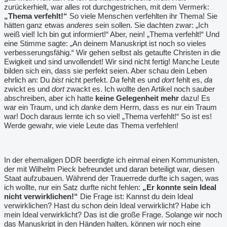
zurückerhielt, war alles rot durchgestrichen, mit dem Vermerk:
„Thema verfehlt!“
So viele Menschen verfehlten ihr Thema! Sie
hätten ganz etwas
anderes
sein sollen. Sie dachten zwar: „Ich
weiß viel! Ich bin gut informiert!“ Aber, nein! „Thema verfehlt!“ Und
eine Stimme sagte: „An deinem Manuskript ist noch so vieles
verbesserungsfähig.“ Wir gehen selbst als getaufte Christen in die
Ewigkeit und sind unvollendet! Wir sind nicht fertig! Manche Leute
bilden sich ein, dass sie perfekt seien. Aber schau dein Leben
ehrlich an: Du
bist
nicht perfekt.
Da
fehlt es und
dort
fehlt es,
da
zwickt es und
dort
zwackt es. Ich wollte den Artikel noch sauber
abschreiben, aber ich hatte
keine Gelegenheit mehr
dazu! Es
war ein Traum, und ich
danke
dem Herrn, dass es nur ein Traum
war! Doch daraus lernte ich so viel! „Thema verfehlt!“ So ist es!
Werde gewahr, wie viele Leute das Thema verfehlen!
In der ehemaligen DDR beerdigte ich einmal einen Kommunisten,
der mit Wilhelm Pieck befreundet und daran beteiligt war, diesen
Staat aufzubauen. Während der Trauerrede durfte ich sagen, was
ich wollte, nur ein Satz durfte nicht fehlen:
„Er konnte sein Ideal
nicht verwirklichen!“
Die Frage ist: Kannst du dein Ideal
verwirklichen? Hast du schon dein Ideal verwirklicht? Habe ich
mein Ideal verwirklicht? Das ist die große Frage. Solange wir noch
das Manuskript in den Händen halten, können wir noch eine