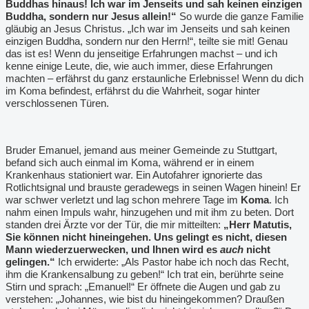
Buddhas hinaus! Ich war im Jenseits und sah keinen einzigen
Buddha, sondern nur Jesus allein!“
So wurde die ganze Familie
gläubig an Jesus Christus. „Ich war im Jenseits und sah keinen
einzigen Buddha, sondern nur den Herrn!“, teilte sie mit! Genau
das ist es! Wenn du jenseitige Erfahrungen machst – und ich
kenne einige Leute, die, wie auch immer, diese Erfahrungen
machten – erfährst du ganz erstaunliche Erlebnisse! Wenn du dich
im Koma befindest, erfährst du die Wahrheit, sogar hinter
verschlossenen Türen.
Bruder Emanuel, jemand aus meiner Gemeinde zu Stuttgart,
befand sich auch einmal im Koma, während er in einem
Krankenhaus stationiert war. Ein Autofahrer ignorierte das
Rotlichtsignal und brauste geradewegs in seinen Wagen hinein! Er
war schwer verletzt und lag schon mehrere Tage im
Koma
. Ich
nahm einen Impuls wahr, hinzugehen und mit ihm zu beten. Dort
standen drei Ärzte vor der Tür, die mir mitteilten:
„Herr Matutis,
Sie können nicht hineingehen. Uns gelingt es nicht, diesen
Mann wiederzuerwecken, und Ihnen wird es
auch
nicht
gelingen.“
Ich erwiderte: „Als Pastor habe ich noch das Recht,
ihm die Krankensalbung zu geben!“ Ich trat ein, berührte seine
Stirn und sprach: „Emanuel!“ Er öffnete die Augen und gab zu
verstehen: „Johannes, wie bist du hineingekommen? Draußen