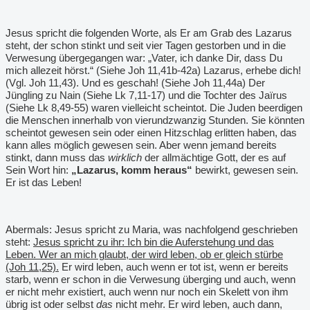
Jesus spricht die folgenden Worte, als Er am Grab des Lazarus
steht, der schon stinkt und seit vier Tagen gestorben und in die
Verwesung übergegangen war: „Vater, ich danke Dir, dass Du
mich allezeit hörst.“ (Siehe Joh 11,41b-42a) Lazarus, erhebe dich!
(Vgl. Joh 11,43). Und es geschah! (Siehe Joh 11,44a) Der
Jüngling zu Nain (Siehe Lk 7,11-17) und die Tochter des Jaïrus
(Siehe Lk 8,49-55) waren vielleicht scheintot. Die Juden beerdigen
die Menschen innerhalb von vierundzwanzig Stunden. Sie könnten
scheintot gewesen sein oder einen Hitzschlag erlitten haben, das
kann alles möglich gewesen sein. Aber wenn jemand bereits
stinkt, dann muss das
wirklich
der allmächtige Gott, der es auf
Sein Wort hin:
„Lazarus, komm heraus“
bewirkt, gewesen sein.
Er ist das Leben!
Abermals: Jesus spricht zu Maria, was nachfolgend geschrieben
steht:
Jesus spricht zu ihr: Ich bin die Auferstehung und das
Leben. Wer an mich glaubt, der wird leben, ob er gleich stürbe
(Joh 11,25).
Er wird leben, auch wenn er tot ist, wenn er bereits
starb, wenn er schon in die Verwesung überging und auch, wenn
er nicht mehr existiert, auch wenn nur noch ein Skelett von ihm
übrig ist oder selbst
das
nicht mehr. Er wird leben, auch dann,