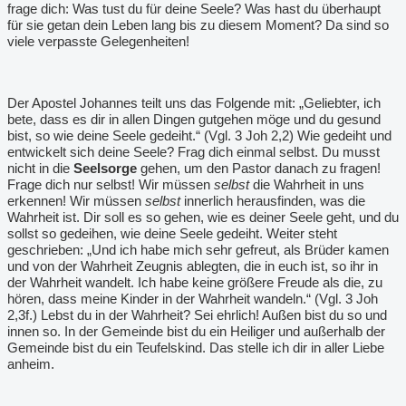
frage dich: Was tust du für deine Seele? Was hast du überhaupt
für sie getan dein Leben lang bis zu diesem Moment? Da sind so
viele verpasste Gelegenheiten!
Der Apostel Johannes teilt uns das Folgende mit: „Geliebter, ich
bete, dass es dir in allen Dingen gutgehen möge und du gesund
bist, so wie deine Seele gedeiht.“ (Vgl. 3 Joh 2,2) Wie gedeiht und
entwickelt sich deine Seele? Frag dich einmal selbst. Du musst
nicht in die
Seelsorge
gehen, um den Pastor danach zu fragen!
Frage dich nur selbst! Wir müssen
selbst
die Wahrheit in uns
erkennen! Wir müssen
selbst
innerlich herausfinden, was die
Wahrheit ist. Dir soll es so gehen, wie es deiner Seele geht, und du
sollst so gedeihen, wie deine Seele gedeiht. Weiter steht
geschrieben: „Und ich habe mich sehr gefreut, als Brüder kamen
und von der Wahrheit Zeugnis ablegten, die in euch ist, so ihr in
der Wahrheit wandelt. Ich habe keine größere Freude als die, zu
hören, dass meine Kinder in der Wahrheit wandeln.“ (Vgl. 3 Joh
2,3f.) Lebst du in der Wahrheit? Sei ehrlich! Außen bist du so und
innen so. In der Gemeinde bist du ein Heiliger und außerhalb der
Gemeinde bist du ein Teufelskind. Das stelle ich dir in aller Liebe
anheim.