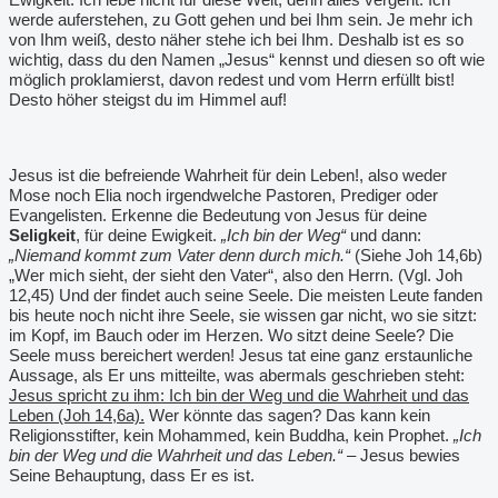
werde auferstehen, zu Gott gehen und bei Ihm sein. Je mehr ich
von Ihm weiß, desto näher stehe ich bei Ihm. Deshalb ist es so
wichtig, dass du den Namen „Jesus“ kennst und diesen so oft wie
möglich proklamierst, davon redest und vom Herrn erfüllt bist!
Desto höher steigst du im Himmel auf!
Jesus ist die befreiende Wahrheit für dein Leben!, also weder
Mose noch Elia noch irgendwelche Pastoren, Prediger oder
Evangelisten. Erkenne die Bedeutung von Jesus für deine
Seligkeit
, für deine Ewigkeit.
„Ich bin der Weg“
und dann:
„Niemand kommt zum Vater denn durch mich.“
(Siehe Joh 14,6b)
„Wer mich sieht, der sieht den Vater“, also den Herrn. (Vgl. Joh
12,45) Und der findet auch seine Seele. Die meisten Leute fanden
bis heute noch nicht ihre Seele, sie wissen gar nicht, wo sie sitzt:
im Kopf, im Bauch oder im Herzen. Wo sitzt deine Seele? Die
Seele muss bereichert werden! Jesus tat eine ganz erstaunliche
Aussage, als Er uns mitteilte, was abermals geschrieben steht:
Jesus spricht zu ihm: Ich bin der Weg und die Wahrheit und das
Leben (Joh 14,6a).
Wer könnte das sagen? Das kann kein
Religionsstifter, kein Mohammed, kein Buddha, kein Prophet.
„Ich
bin der Weg und die Wahrheit und das Leben.“
– Jesus bewies
Seine Behauptung, dass Er es ist.