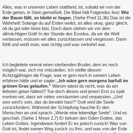
Alles, was in unserem Leben stattfand, ist, sobald wir von der
Erde gehen, in Stein gemeißelt. Die Bibel hält Folgendes fest:
Wie
der Baum fällt, so bleibt er liegen.
(Siehe Pred 11,3b) Das ist die
Wahrheit! Solange du auf Erden weilst, ist alles okay, ganz gleich,
ob du gut oder böse bist. Doch dann stehen wir vor dem
allmächtigen Gott! In der Stunde des Exodus, da wir die Welt
verlassen, müssen wir alles zurücklassen und vergessen. Dann
fühlt und weiß man, was richtig und was verkehrt war.
Ich begleitete einmal einen sterbenden Bruder, dem es noch
möglich war, sich mir mitzuteilen. Ich stellte diesem
Achtzigjährigen die Frage, was er gern noch in seinem Leben
erfahren hätte und er sagte:
„Ich wäre gern morgens barfuß im
grünen Gras gelaufen.“
Warum tatest du nicht, was du am
liebsten getan hättest? Tue doch dieses und jenes! Erst zu spät
merken wir, dass wir vieles versäumten und verpassten.
„Und
wes wird's sein, das du bereitet hast?“
Gott wird die Seele
zurückfordern. Während der Schöpfung hauchte Er den
Menschen an und sprach: „Werde eine lebendige Seele“. Und es
geschah. (Siehe 1 Mose 2,7) Er bekam den Oden Gottes, das
Leben Gottes. Irgendwann fordert Er es jedoch zurück! Was von
Gott ist, findet seinen Weg zurück zu Ihm, und was von der Erde