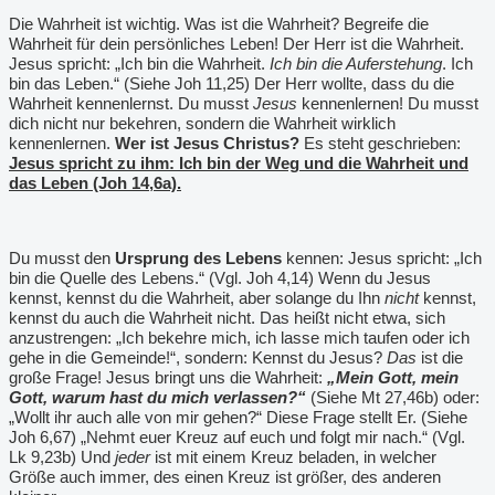
Die Wahrheit ist wichtig. Was ist die Wahrheit? Begreife die
Wahrheit für dein persönliches Leben! Der Herr ist die Wahrheit.
Jesus spricht: „Ich bin die Wahrheit.
Ich bin die Auferstehung
. Ich
bin das Leben.“ (Siehe Joh 11,25) Der Herr wollte, dass du die
Wahrheit kennenlernst. Du musst
Jesus
kennenlernen! Du musst
dich nicht nur bekehren, sondern die Wahrheit wirklich
kennenlernen.
Wer ist Jesus Christus?
Es steht geschrieben:
Jesus spricht zu ihm: Ich bin der Weg und die Wahrheit und
das Leben (Joh 14,6a).
Du musst den
Ursprung des Lebens
kennen: Jesus spricht: „Ich
bin die Quelle des Lebens.“ (Vgl. Joh 4,14) Wenn du Jesus
kennst, kennst du die Wahrheit, aber solange du Ihn
nicht
kennst,
kennst du auch die Wahrheit nicht. Das heißt nicht etwa, sich
anzustrengen: „Ich bekehre mich, ich lasse mich taufen oder ich
gehe in die Gemeinde!“, sondern: Kennst du Jesus?
Das
ist die
große Frage! Jesus bringt uns die Wahrheit:
„Mein Gott, mein
Gott, warum hast du mich verlassen?“
(Siehe Mt 27,46b) oder:
„Wollt ihr auch alle von mir gehen?“ Diese Frage stellt Er. (Siehe
Joh 6,67) „Nehmt euer Kreuz auf euch und folgt mir nach.“ (Vgl.
Lk 9,23b) Und
jeder
ist mit einem Kreuz beladen, in welcher
Größe auch immer, des einen Kreuz ist größer, des anderen