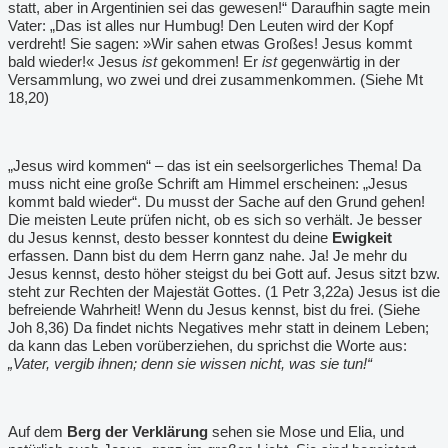
statt, aber in Argentinien sei das gewesen!“ Daraufhin sagte mein
Vater: „Das ist alles nur Humbug! Den Leuten wird der Kopf
verdreht! Sie sagen: »Wir sahen etwas Großes! Jesus kommt
bald wieder!« Jesus
ist
gekommen! Er
ist
gegenwärtig in der
Versammlung, wo zwei und drei zusammenkommen. (Siehe Mt
18,20)
„Jesus wird kommen“ – das ist ein seelsorgerliches Thema! Da
muss nicht eine große Schrift am Himmel erscheinen: „Jesus
kommt bald wieder“. Du musst der Sache auf den Grund gehen!
Die meisten Leute prüfen nicht, ob es sich so verhält. Je besser
du Jesus kennst, desto besser konntest du deine
Ewigkeit
erfassen. Dann bist du dem Herrn ganz nahe. Ja! Je mehr du
Jesus kennst, desto höher steigst du bei Gott auf. Jesus sitzt bzw.
steht zur Rechten der Majestät Gottes. (1 Petr 3,22a) Jesus ist die
befreiende Wahrheit! Wenn du Jesus kennst, bist du frei. (Siehe
Joh 8,36) Da findet nichts Negatives mehr statt in deinem Leben;
da kann das Leben vorüberziehen, du sprichst die Worte aus:
„Vater, vergib ihnen; denn sie wissen nicht, was sie tun!“
Auf dem
Berg der Verklärung
sehen sie Mose und Elia, und