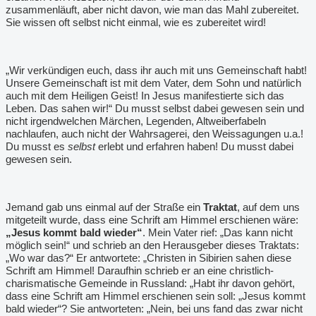
zusammenläuft, aber nicht davon, wie man das Mahl zubereitet.
Sie wissen oft selbst nicht einmal, wie es zubereitet wird!
„Wir verkündigen euch, dass ihr auch mit uns Gemeinschaft habt!
Unsere Gemeinschaft ist mit dem Vater, dem Sohn und natürlich
auch mit dem Heiligen Geist! In Jesus manifestierte sich das
Leben. Das sahen wir!“ Du musst selbst dabei gewesen sein und
nicht irgendwelchen Märchen, Legenden, Altweiberfabeln
nachlaufen, auch nicht der Wahrsagerei, den Weissagungen u.a.!
Du musst es
selbst
erlebt und erfahren haben! Du musst dabei
gewesen sein.
Jemand gab uns einmal auf der Straße ein
Traktat
, auf dem uns
mitgeteilt wurde, dass eine Schrift am Himmel erschienen wäre:
„Jesus kommt bald wieder“
. Mein Vater rief: „Das kann nicht
möglich sein!“ und schrieb an den Herausgeber dieses Traktats:
„Wo war das?“ Er antwortete: „Christen in Sibirien sahen diese
Schrift am Himmel! Daraufhin schrieb er an eine christlich-
charismatische Gemeinde in Russland: „Habt ihr davon gehört,
dass eine Schrift am Himmel erschienen sein soll: „Jesus kommt
bald wieder“? Sie antworteten: „Nein, bei uns fand das zwar nicht