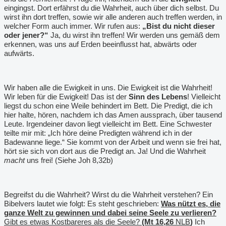
eingingst. Dort erfährst du die Wahrheit, auch über dich selbst. Du
wirst ihn dort treffen, sowie wir alle anderen auch treffen werden, in
welcher Form auch immer. Wir rufen aus:
„Bist du nicht dieser
oder jener?“
Ja, du wirst ihn treffen! Wir werden uns gemäß dem
erkennen, was uns auf Erden beeinflusst hat, abwärts oder
aufwärts.
Wir haben alle die Ewigkeit in uns. Die Ewigkeit ist die Wahrheit!
Wir leben für die Ewigkeit! Das ist der
Sinn des Lebens
! Vielleicht
liegst du schon eine Weile behindert im Bett. Die Predigt, die ich
hier halte, hören, nachdem ich das Amen aussprach, über tausend
Leute. Irgendeiner davon liegt vielleicht im Bett. Eine Schwester
teilte mir mit: „Ich höre deine Predigten während ich in der
Badewanne liege.“ Sie kommt von der Arbeit und wenn sie frei hat,
hört sie sich von dort aus die Predigt an. Ja! Und die Wahrheit
macht
uns frei! (Siehe Joh 8,32b)
Begreifst du die Wahrheit? Wirst du die Wahrheit verstehen? Ein
Bibelvers lautet wie folgt: Es steht geschrieben:
Was nützt es, die
ganze Welt zu gewinnen und dabei seine Seele zu verlieren?
Gibt es etwas Kostbareres als die Seele?
(Mt 16,26
NLB
)
Ich