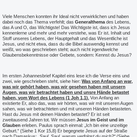
Viele Menschen konnten ihr Ideal nicht verwirklichen und haben
dabei noch das Thema verfehlt; das
Generalthema
des Lebens,
das A und O, das Wichtigste! Das Wichtigste ist, dass ich Jesus
kennenlerne und mehr und mehr verstehe, was Er ist. Inhalt und
Stoff unseres Lebens, der Hauptgehalt und das Wesentliche ist
Jesus, und nicht etwa, dass du die Bibel auswendig kennst und
weißt, wo was geschrieben steht; auch nicht irgendwelche
Glaubensbekenntnisse oder Gebete, sondern: Kennst du Jesus?
Im ersten Johannesbrief Kapitel eins lese ich die Verse eins und
zwei, wie geschrieben steht, siehe hier:
Was von Anfang an war,
was wir gehört haben, was wir gesehen haben mit unsern
Augen, was wir betrachtet haben und unsre Hände betastet
haben, vom Wort des Lebens (1 Joh 1,1).
Von Anfang an
existierte Er, also das, was wir hörten, was wir mit unseren Augen
sahen, was wir betrachteten und mit unseren Händen betasteten.
Hast du Jesus mit deinen Händen betastet? Er ist seit
zweitausend Jahren tot. Wir müssen
Jesus im Geist und im
Glauben
erleben. Paulus sprach einmal: „Ich bin eine unzeitige
Geburt.“ (Siehe 1 Kor 15,8) Er begegnete Jesus auf der Straße
nach Damaskus:
„Saul, Saul, warum verfolgst du mich?“
(Siehe