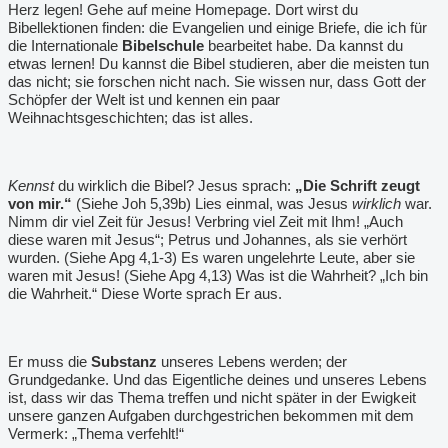
Herz legen! Gehe auf meine Homepage. Dort wirst du
Bibellektionen finden: die Evangelien und einige Briefe, die ich für
die Internationale
Bibelschule
bearbeitet habe. Da kannst du
etwas lernen! Du kannst die Bibel studieren, aber die meisten tun
das nicht; sie forschen nicht nach. Sie wissen nur, dass Gott der
Schöpfer der Welt ist und kennen ein paar
Weihnachtsgeschichten; das ist alles.
Kennst
du wirklich die Bibel? Jesus sprach:
„Die Schrift zeugt
von mir.“
(Siehe Joh 5,39b) Lies einmal, was Jesus
wirklich
war.
Nimm dir viel Zeit für Jesus! Verbring viel Zeit mit Ihm! „Auch
diese waren mit Jesus“; Petrus und Johannes, als sie verhört
wurden. (Siehe Apg 4,1-3) Es waren ungelehrte Leute, aber sie
waren mit Jesus! (Siehe Apg 4,13) Was ist die Wahrheit? „Ich bin
die Wahrheit.“ Diese Worte sprach Er aus.
Er muss die
Substanz
unseres Lebens werden; der
Grundgedanke. Und das Eigentliche deines und unseres Lebens
ist, dass wir das Thema treffen und nicht später in der Ewigkeit
unsere ganzen Aufgaben durchgestrichen bekommen mit dem
Vermerk: „Thema verfehlt!“