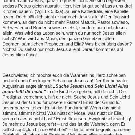
natürlich auch Jesus, ganz im großen Licht. Sie sind begeistert,
sodass Petrus gleich ausruft: „Herr, hier ist gut sein! Lass uns drei
Kirchen bauen“. (Vgl. Lk 9,33a) Ja, eine Kathedrale, eine Kapelle
u.v.m. Doch plötzlich sieht er nur noch Jesus allein! Der Tag wird
kommen, an dem du nicht mehr Pastor Matutis, Pastor sowieso,
Schwester und Bruder sowieso siehst, sondern nur noch Jesus
allein! Was wird das Leben sein, wenn du nur noch Jesus allein
siehst? Was wird aus Mose, den ganzen Gesetzen, allen
Dogmen, sämtlichen Propheten und Elia? Was bleibt übrig davon?
Nichts! Du siehst nur noch Jesus allein! Darauf kommt es an!
Jesus blieb übrig!
Geschwister, ich möchte euch die Wahrheit ins Herz schreiben
und auf euch übertragen: Schau nur Jesus an! Der Kirchenvater
Augustinus sagte einmal:
„Suche Jesum und Sein Licht! Alles
andre hilft dir nicht.“
In die Kirche zu gehen, hilft dir nicht. Die
Predigt zu vernehmen, hilft dir nicht. Suche Jesus und Sein Licht!
Jesus ist der Grund für unsere Existenz! Er ist der Grund für
unser ganzes Leben! Er ist das Fundament! Wenn das nicht
stimmt, stimmt nichts! Was nützt dir Mose, was nützt dir Elia,
wenn du Jesus nicht hast? Er ist für unsere Ewigkeit sehr wichtig!
Je mehr du Jesus begreifst – und das ist die Wahrheit, denn Er
selbst sagt: „Ich bin die Wahrheit“ – desto mehr begreifst du deine
Ewigkeit. Ich lebe nicht für diese Welt, denn alles vergeht. Ich