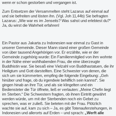
wenn er schon gestorben und vergangen ist.
Zum Entsetzen der Versammelten steht Lazarus auf einmal auf
und sie befreiten und lösten ihn. (Vgl. Joh 11,44b) Sie befragten
Lazarus: „Wie war es im Jenseits? Was sahst und erlebtest du?“
Ja, du wirst die Wahrheit erfahren!
Ein Pastor aus Jakarta zu Indonesien war einmal zu Gast in
unserer Gemeinde. Dieser Mann stand einer großen Gemeinde
von über tausend Angehörigen vor. Er erzählte, wie er der
Gemeinde zugehörig wurde: Ein Familienmitglied von ihm wohnte
in der Nähe einer wohlhabenden Frau, die eine überzeugte
Buddhistin war. Sie besaß eine Vielzahl von Buddhastatuen, die ihr
Heiligtum und Gott darstellten. Eine Schwester von denen, die
sich um sie kümmerten, empfing die folgende Eingebung: „Geh
hinüber und frage, ob du irgendwie behilflich sein kannst“. Sie
gingen hinab an ihre Tür, und als sie klingelten und ein
Bediensteter die Tür öffnete, ließ er verlauten: „Meine Chefin liegt
im Sterben.“ Die Schwestern fragten, ob ihnen Eintritt gewährt
werden würde, um mit der Sterbenden noch ein Gebet zu
sprechen, was er zuließ. Sie beteten mit der Frau. Plötzlich
wachte sie auf, kam zu sich – Ja, es gibt Totenauferstehungen, in
Indonesien und allerorts auf Erden – und sprach:
„Werft alle