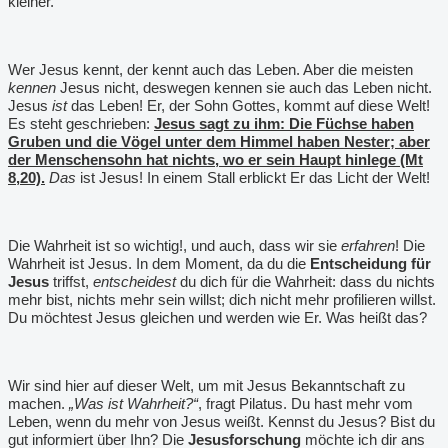
kleiner.
Wer Jesus kennt, der kennt auch das Leben. Aber die meisten
kennen
Jesus nicht, deswegen kennen sie auch das Leben nicht.
Jesus
ist
das Leben! Er, der Sohn Gottes, kommt auf diese Welt!
Es steht geschrieben:
Jesus sagt zu ihm: Die Füchse haben
Gruben und die Vögel unter dem Himmel haben Nester; aber
der Menschensohn hat nichts, wo er sein Haupt hinlege (Mt
8,20).
Das
ist Jesus! In einem Stall erblickt Er das Licht der Welt!
Die Wahrheit ist so wichtig!, und auch, dass wir sie
erfahren
! Die
Wahrheit ist Jesus. In dem Moment, da du die
Entscheidung für
Jesus
triffst,
entscheidest
du dich für die Wahrheit: dass du nichts
mehr bist, nichts mehr sein willst; dich nicht mehr profilieren willst.
Du möchtest Jesus gleichen und werden wie Er. Was heißt das?
Wir sind hier auf dieser Welt, um mit Jesus Bekanntschaft zu
machen.
„Was ist Wahrheit?“
, fragt Pilatus. Du hast mehr vom
Leben, wenn du mehr von Jesus weißt. Kennst du Jesus? Bist du
gut informiert über Ihn? Die
Jesusforschung
möchte ich dir ans