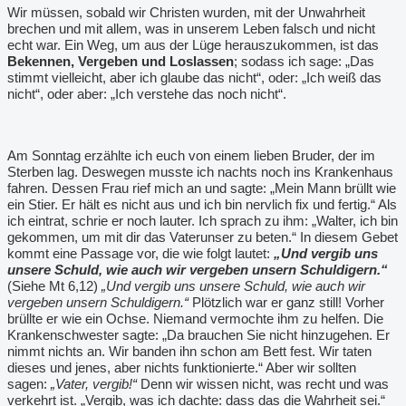
Wir müssen, sobald wir Christen wurden, mit der Unwahrheit
brechen und mit allem, was in unserem Leben falsch und nicht
echt war. Ein Weg, um aus der Lüge herauszukommen, ist das
Bekennen, Vergeben und Loslassen
; sodass ich sage: „Das
stimmt vielleicht, aber ich glaube das nicht“, oder: „Ich weiß das
nicht“, oder aber: „Ich verstehe das noch nicht“.
Am Sonntag erzählte ich euch von einem lieben Bruder, der im
Sterben lag. Deswegen musste ich nachts noch ins Krankenhaus
fahren. Dessen Frau rief mich an und sagte: „Mein Mann brüllt wie
ein Stier. Er hält es nicht aus und ich bin nervlich fix und fertig.“ Als
ich eintrat, schrie er noch lauter. Ich sprach zu ihm: „Walter, ich bin
gekommen, um mit dir das Vaterunser zu beten.“ In diesem Gebet
kommt eine Passage vor, die wie folgt lautet:
„Und vergib uns
unsere Schuld, wie auch wir vergeben unsern Schuldigern.“
(Siehe Mt 6,12)
„Und vergib uns unsere Schuld, wie auch wir
vergeben unsern Schuldigern.“
Plötzlich war er ganz still! Vorher
brüllte er wie ein Ochse. Niemand vermochte ihm zu helfen. Die
Krankenschwester sagte: „Da brauchen Sie nicht hinzugehen. Er
nimmt nichts an. Wir banden ihn schon am Bett fest. Wir taten
dieses und jenes, aber nichts funktionierte.“ Aber wir sollten
sagen:
„Vater, vergib!“
Denn wir wissen nicht, was recht und was
verkehrt ist. „Vergib, was ich dachte: dass das die Wahrheit sei.“