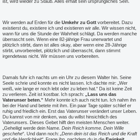
ist, wird wieder zu Staub. Alles erhält sein ursprüngliches Sein.
Wir werden auf Erden für die
Umkehr zu Gott
vorbereitet. Dazu
existierst du, existiere ich und existieren wir alle. Wir wissen nicht,
wann für uns die Stunde der Wahrheit schlägt. Da werden manche
überrascht sein. Wenn eine 82-jährige Frau unerwartet und
plötzlich stirbt, dann ist alles okay, aber wenn eine 28-Jährige
stirbt, unvorbereitet, plötzlich und überrascht, dann stimmt
irgendetwas nicht. Wir müssen uns vorbereiten.
Damals fuhr ich nachts um ein Uhr zu diesem Walter hin. Seine
Seele schrie und konnte es nicht lassen. Ich dachte mir: „Wer
weiß, wie lange er noch lebt oder zu leben hat.“ Da ist keine Zeit
zu verlieren. Zeit ist kostbar. Ich sprach:
„Lass uns das
Vaterunser beten.“
Mehr konnte ich auch nicht tun. Ich nahm ihn
bei der Hand und betete mit ihm. Ein paar Tage später schlief er
ruhig und friedlich ein. Erst das Vaterunser verändert unser Leben.
Du kannst von mir denken, was du willst hinsichtlich des
Vaterunsers. Dieses Gebet hilft den meisten Menschen weiter.
„Geheiligt werde dein Name.
Dein Reich komme. Dein Wille
geschehe
“. Und dann noch:
„Denn dein ist das Reich und die Kraft
und die Herrlichkeit“.
Frage ihn, nachdem du in die
Ewigkeit