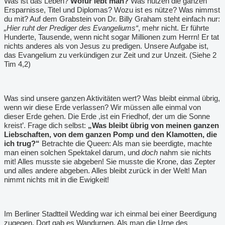
Was ist das Leben?
Wofür lebt man?
Was nützen die ganzen
Ersparnisse, Titel und Diplomas? Wozu ist es nütze? Was nimmst
du mit? Auf dem Grabstein von Dr. Billy Graham steht einfach nur:
„Hier ruht der Prediger des Evangeliums“
, mehr nicht. Er führte
Hunderte, Tausende, wenn nicht sogar Millionen zum Herrn! Er tat
nichts anderes als von Jesus zu predigen. Unsere Aufgabe ist,
das Evangelium zu verkündigen zur Zeit und zur Unzeit. (Siehe 2
Tim 4,2)
Was sind unsere ganzen Aktivitäten wert? Was bleibt einmal übrig,
wenn wir diese Erde verlassen? Wir müssen alle einmal von
dieser Erde gehen. Die Erde ,ist ein Friedhof, der um die Sonne
kreist
’
. Frage dich selbst:
„Was bleibt übrig von meinen ganzen
Liebschaften, von dem ganzen Pomp und den Klamotten, die
ich trug?“
Betrachte die Queen: Als man sie beerdigte, machte
man einen solchen Spektakel darum, und
doch
nahm sie nichts
mit! Alles musste sie abgeben! Sie musste die Krone, das Zepter
und alles andere abgeben. Alles bleibt zurück in der Welt! Man
nimmt nichts mit in die Ewigkeit!
Im Berliner Stadtteil Wedding war ich einmal bei einer Beerdigung
zugegen. Dort gab es Wandurnen. Als man die Urne des