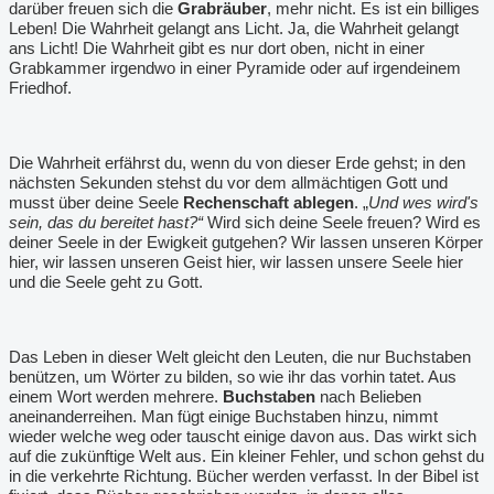
darüber freuen sich die
Grabräuber
, mehr nicht. Es ist ein billiges
Leben! Die Wahrheit gelangt ans Licht. Ja, die Wahrheit gelangt
ans Licht! Die Wahrheit gibt es nur dort oben, nicht in einer
Grabkammer irgendwo in einer Pyramide oder auf irgendeinem
Friedhof.
Die Wahrheit erfährst du, wenn du von dieser Erde gehst; in den
nächsten Sekunden stehst du vor dem allmächtigen Gott und
musst über deine Seele
Rechenschaft ablegen
. „
Und wes wird's
sein, das du bereitet hast?“
Wird sich deine Seele freuen? Wird es
deiner Seele in der Ewigkeit gutgehen? Wir lassen unseren Körper
hier, wir lassen unseren Geist hier, wir lassen unsere Seele hier
und die Seele geht zu Gott.
Das Leben in dieser Welt gleicht den Leuten, die nur Buchstaben
benützen, um Wörter zu bilden, so wie ihr das vorhin tatet. Aus
einem Wort werden mehrere.
Buchstaben
nach Belieben
aneinanderreihen. Man fügt einige Buchstaben hinzu, nimmt
wieder welche weg oder tauscht einige davon aus. Das wirkt sich
auf die zukünftige Welt aus. Ein kleiner Fehler, und schon gehst du
in die verkehrte Richtung. Bücher werden verfasst. In der Bibel ist