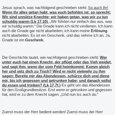
Jesus sprach, was nachfolgend geschrieben steht:
So auch ihr!
Wenn ihr alles getan habt, was euch befohlen ist, so sprecht:
Wir sind unnütze Knechte; wir haben getan, was wir zu tun
schuldig waren (Lk 17,10)
.
„Wir führten nur einfach das aus, was
wir schuldig waren.“ Die Gnade kann ich nicht verdienen. Ich kann
auch die Gnade gar nicht abarbeiten; ich kann meine
Erlösung
nicht abarbeiten. Es ist ein Geschenk, und das nehme ich an. Ja,
Gnade ist ein
Geschenk
.
Die Geschichte lautet, wie nachfolgend geschrieben steht:
Wer
unter euch hat einen Knecht, der pflügt oder das Vieh weidet,
und sagt ihm, wenn der vom Feld heimkommt: Komm gleich
her und setz dich zu Tisch? Wird er nicht vielmehr zu ihm
sagen: Bereite mir das Abendessen, schürze dich und diene
mir, bis ich gegessen und getrunken habe; und danach sollst
du essen und trinken? (Lk 17,7f.)
Es geht um das Abendessen
für den Großgrundbesitzer. Erst wenn
er
getrunken und gegessen
hat, wird er zu dem Knecht sagen: „Und nun iss auch du.“
Zuerst muss der Herr bedient werden! Zuerst muss der Herr