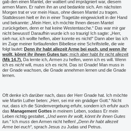
gab den einen Mantel, der wattiert und imprägniert war, diesem
armen Mann. Er nahm ihn an und bedankte sich. Am nächsten
Morgen trat er vor mein Haus,
ohne
diesen Mantel zu tragen.
Stattdessen hielt er ihn in einer Tragetüte eingewickelt in der Hand
und bekannte: „Mein Herr, ich möchte Ihnen diesen Mantel
zurückgeben, denn er hat keine Westentasche.“ Das war mir gar
nicht bewusst! Daraufhin wurde ich so traurig! Ich sagte: „Herr,
sieh nur, ich wollte helfen, aber konnte es nicht!“ Dann aber las ich
im Zuge meiner fortlaufenden Bibellese eine Schriftstelle, die wie
folgt lautet:
Denn ihr habt allezeit Arme bei euch, und wenn ihr
wollt, könnt ihr ihnen Gutes tun;
mich aber habt ihr nicht allezeit
(Mk 14,7).
Da lernte ich, Armen zu helfen, wenn ich es will. Wenn
ich es
nicht
will, muss ich es nicht. Das ist Gnade! Man muss in
der Gnade wachsen, die Gnade annehmen lernen und die Gnade
lernen.
Oft denke ich darüber nach, dass der Herr Gnade hat. Ich möchte
wie Martin Luther beten: „Herr, sei mir ein gnädiger Gott.“ Nicht
nur, dass ich die Sündenvergebung erfuhr, sondern ich erfuhr auch
das
Management Gottes
in meinem Leben, sodass Er mein
Leben richtig gestaltet.
„Und wenn ihr wollt, könnt ihr ihnen Gutes
tun.“
Ich
muss
den Armen nicht helfen!
„Denn ihr habt allezeit
Arme bei euch“
, sprach Jesus zu Judas und Petrus.