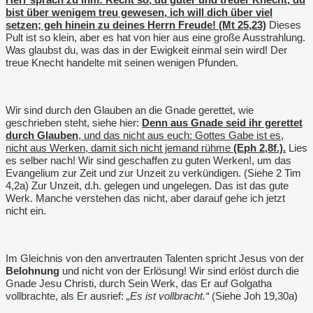
bist über wenigem treu gewesen, ich will dich über viel
setzen; geh hinein zu deines Herrn Freude! (Mt 25,23)
Dieses
Pult ist so klein, aber es hat von hier aus eine große Ausstrahlung.
Was glaubst du, was das in der Ewigkeit einmal sein wird! Der
treue Knecht handelte mit seinen wenigen Pfunden.
Wir sind durch den Glauben an die Gnade gerettet, wie
geschrieben steht, siehe hier:
Denn aus Gnade seid ihr gerettet
durch Glauben
, und das nicht aus euch: Gottes Gabe ist es,
nicht aus Werken, damit sich nicht jemand rühme
(Eph 2,8f.).
Lies
es selber nach! Wir sind geschaffen zu guten Werken!, um das
Evangelium zur Zeit und zur Unzeit zu verkündigen. (Siehe 2 Tim
4,2a) Zur Unzeit, d.h. gelegen und ungelegen. Das ist das gute
Werk. Manche verstehen das nicht, aber darauf gehe ich jetzt
nicht ein.
Im Gleichnis von den anvertrauten Talenten spricht Jesus von der
Belohnung
und nicht von der Erlösung! Wir sind erlöst durch die
Gnade Jesu Christi, durch Sein Werk, das Er auf Golgatha
vollbrachte, als Er ausrief:
„Es ist vollbracht.“
(Siehe Joh 19,30a)