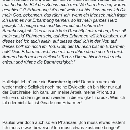
macht durchs Blut des Sohns mich rein. Wo kam dies her, warum
geschieht's? Erbarmung ist's und weiter nichts. Das muss ich Dir,
mein Gott, bekennen, das rühm' ich, wenn ein Mensch mich fragt;
ich kann es nur Erbarmung nennen, so ist mein ganzes Herz
gesagt. Ich beuge mich und bin erfreut und rühme die
Barmherzigkeit. Dies lass ich kein Geschöpf mir rauben, dies soll
mein einzig' Rühmen sein; auf dies Erbarmen will ich glauben, auf
dieses bet' ich auch allein, auf dieses duld' ich in der Not, auf
dieses hoff' ich noch im Tod. Gott, der Du reich bist an Erbarmen,
reiß' Dein Erbarmen nicht von mir und führe durch den Tod mich
Armen durch meines Heilands Tod zu Dir; da bin ich ewig recht
erfreut und rühme die Barmherzigkeit.“
Halleluja! Ich rühme die
Barmherzigkeit
! Denn ich verdiente
weder meine Seligkeit noch meine Ewigkeit; ich bin hier nur auf
der Durchreise. Ich kam, um meine Arbeit, meine Pflicht, zu
erfüllen und dann gehe ich wieder in die Ewigkeit zurück. Was ich
tat oder nicht tat, ist Gnade und Erbarmen!
Paulus war doch auch so ein Pharisäer: „Ich muss etwas leisten!
Ich muss etwas beweisen! Ich muss etwas zustande bringen!“