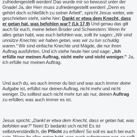
zufriedengestellt werden! Das wurde mir so bewusst unter der
Gnade! Ja, der Herr muss zufriedengestellt werden! „Denn es
gehört doch schließlich zu seiner Arbeit“, spricht Jesus weiter, wie
geschrieben steht, siehe hier:
Dankt er etwa dem Knecht, dass
er getan hat, was befohlen war? (Lk 17,9)
Und genau das gilt
auch für euch, meine lieben Brüder und Schwestern: Wenn ihr
alles getan habt, was euch befohlen war, sollt ihr sagen:
„Wir sind
unnütze Knechte; wir haben getan, was wir zu tun schuldig
waren.“
Wir sind einfache Knechte und Mägde, die nur ihren
Auftrag ausführten. Und ich stehe heute hier und sage:
„Ich
erfülle nur meinen Auftrag, nicht mehr und nicht weniger.“
Ja,
ich erfülle nur meinen Auftrag.
Und auch du, wo auch immer du bist und was auch immer
deine
Aufgabe ist, erfüllst nur deinen Auftrag, nicht mehr und nicht
weniger. Du solltest auch nicht mehr tun als nur, deinen
Auftrag
zu erfüllen; was auch immer es ist.
Jesus spricht:
„Dankt er etwa dem Knecht, dass er getan hat, was
befohlen war?“
Nein! Er bedankt sich nicht! Es ist
selbstverständlich, die
Pflicht
zu erfüllen! So soll es auch bei euch
sein. Wenn ihr alles getan habt, was euch aufgetragen war, so sollt