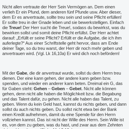
Nicht allen vertraute der Herr Sein Vermögen an. Dem einen
verlieh Er ein Pfund, dem anderen fünf Pfunde usw. Aber dieser,
dem Er es anvertraute, sollte treu sein und seine Pflicht erfüllen!
Er sollte treu in der Gnade leben und sie bewerkstelligen. Einfach
die
Treue!
Der Herr sucht die Treue!, sodass du bewirkst, was du
bewirken sollst und somit deine Pflicht erfüllst. Der Herr achtet
darauf: „Erfüllt er seine Pflicht? Erfüllt er die Aufgabe, die ich ihm
auferlegte?“ Aus einer Schriftstelle geht hervor, dass am Ende
deiner Tage, so du treu warst, der Herr dir noch mehr geben und
anvertrauen wird. (Vgl. Lk 16,10a) Er wird dich noch befördern!
Mit der
Gabe
, die dir anvertraut wurde, sollst du dem Herrn treu
dienen. Der eine kann gehen, der andere kann geben bzw.
spenden, und wieder ein anderer kann beten. Dreimal ein G, das
für Gaben steht:
Gehen
–
Geben
–
Gebet
. Nicht alle können
gehen, denn nicht alle haben die Möglichkeit bzw. die Begabung
und das Talent dafür, zu gehen. Nicht alle haben das Talent, zu
geben. Wenn du kein Geld hast, kannst du nichts geben, und dann
sollst du auch nichts geben. Du sollst nicht etwa bei der Bank
einen Kredit aufnehmen, damit du eine Spende für den Herrn
vollziehen kannst. Das ist nicht der Wille des Herrn. Sein Wille ist
es, von dem zu geben, was du hast, und zwar aus dem Zehnten