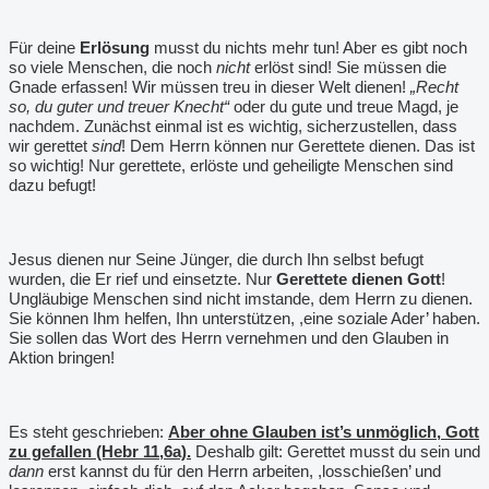
Für deine
Erlösung
musst du nichts mehr tun! Aber es gibt noch
so viele Menschen, die noch
nicht
erlöst sind! Sie müssen die
Gnade erfassen! Wir müssen treu in dieser Welt dienen!
„Recht
so, du guter und treuer Knecht“
oder du gute und treue Magd, je
nachdem. Zunächst einmal ist es wichtig, sicherzustellen, dass
wir gerettet
sind
! Dem Herrn können nur Gerettete dienen. Das ist
so wichtig! Nur gerettete, erlöste und geheiligte Menschen sind
dazu befugt!
Jesus dienen nur Seine Jünger, die durch Ihn selbst befugt
wurden, die Er rief und einsetzte. Nur
Gerettete dienen Gott
!
Ungläubige Menschen sind nicht imstande, dem Herrn zu dienen.
Sie können Ihm helfen, Ihn unterstützen, ,eine soziale Ader
’
haben.
Sie sollen das Wort des Herrn vernehmen und den Glauben in
Aktion bringen!
Es steht geschrieben:
Aber ohne Glauben ist’s unmöglich, Gott
zu gefallen (Hebr 11,6a).
Deshalb gilt: Gerettet musst du sein und
dann
erst kannst du für den Herrn arbeiten, ,losschießen
’
und