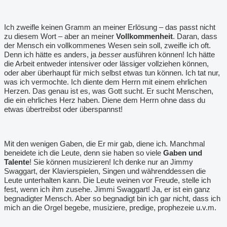
Ich zweifle keinen Gramm an meiner Erlösung – das passt nicht
zu diesem Wort – aber an meiner
Vollkommenheit
. Daran, dass
der Mensch ein vollkommenes Wesen sein soll, zweifle ich oft.
Denn ich hätte es anders, ja
besser
ausführen können! Ich hätte
die Arbeit entweder intensiver oder lässiger vollziehen können,
oder aber überhaupt für mich selbst etwas tun können. Ich tat nur,
was ich vermochte. Ich diente dem Herrn mit einem ehrlichen
Herzen. Das genau ist es, was Gott sucht. Er sucht Menschen,
die ein ehrliches Herz haben. Diene dem Herrn ohne dass du
etwas übertreibst oder überspannst!
Mit den wenigen Gaben, die Er mir gab, diene ich. Manchmal
beneidete ich die Leute, denn sie haben so viele
Gaben und
Talente
! Sie können musizieren! Ich denke nur an Jimmy
Swaggart, der Klavierspielen, Singen und währenddessen die
Leute unterhalten kann. Die Leute weinen vor Freude, stelle ich
fest, wenn ich ihm zusehe. Jimmi Swaggart! Ja, er ist ein ganz
begnadigter Mensch. Aber so begnadigt bin ich gar nicht, dass ich
mich an die Orgel begebe, musiziere, predige, prophezeie u.v.m.