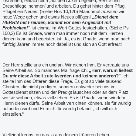
losrennen, einfach dich ,auf den Acker begeben, Sense und
Dreschflegel nehmen
’
und arbeiten. Du gehst hinter dem Pflug.
Pflüget ein Neues! (Siehe Hos 10,12b) Manchmal
müssen
wir
neue Wege gehen und etwas Neues pflügen!
„Dienet dem
HERRN mit Freuden, kommt vor sein Angesicht mit
Frohlocken!“
ist einmal im Wort Gottes festgehalten. (Siehe Ps
100,2) Es ist Gnade, wenn man immer noch mit dem Herzen
dienen kann und begeistert ist! Ja, es ist Gnade, wenn man nach
fünfzig Jahren immer noch dabei ist und sich an Gott erfreut!
Der Herr stellte uns ein und an. Wir dienen Ihm. Er vertraute uns
Seine Arbeit an. So manches Mal frage ich:
„Herr, warum ließest
Du
mir
diese Arbeit zuteilwerden und keinem anderen?“
Ich
stellte Ihm des Öfteren diese Frage. Es gibt so viele tausend
Christen, die nicht predigen, sondern entweder bei uns im
Gottesdienst sitzen und der Predigt lauschen oder an dem Platz,
wo sie wohnen, etwas vollziehen. Es ist Gnade, wenn wir dem
Herrn dienen dürfe, Seine Arbeit verrichten können, sie für würdig
befunden wird und Er mich für würdig befand: „Ich will dich
einstellen.“
Vielleicht kennst du das ja aus deinem früheren Leben.