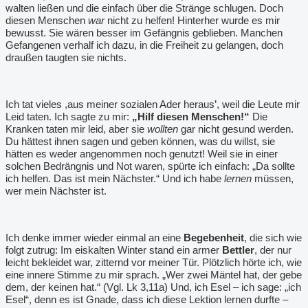
walten ließen und die einfach über die Stränge schlugen. Doch
diesen Menschen
war
nicht zu helfen! Hinterher wurde es mir
bewusst. Sie wären besser im Gefängnis geblieben. Manchen
Gefangenen verhalf ich dazu, in die Freiheit zu gelangen, doch
draußen taugten sie nichts.
Ich tat vieles ,aus meiner sozialen Ader heraus
’
, weil die Leute mir
Leid taten. Ich sagte zu mir:
„Hilf diesen Menschen!“
Die
Kranken taten mir leid, aber sie
wollten
gar nicht gesund werden.
Du hättest ihnen sagen und geben können, was du willst, sie
hätten es weder angenommen noch genutzt! Weil sie in einer
solchen Bedrängnis und Not waren, spürte ich einfach: „Da sollte
ich helfen. Das ist mein Nächster.“ Und ich habe
lernen
müssen,
wer mein Nächster ist.
Ich denke immer wieder einmal an eine
Begebenheit
, die sich wie
folgt zutrug: Im eiskalten Winter stand ein armer
Bettler
, der nur
leicht bekleidet war, zitternd vor meiner Tür. Plötzlich hörte ich, wie
eine innere Stimme zu mir sprach. „Wer zwei Mäntel hat, der gebe
dem, der keinen hat.“ (Vgl. Lk 3,11a) Und, ich Esel – ich sage: „ich
Esel“, denn es ist Gnade, dass ich diese Lektion lernen durfte –