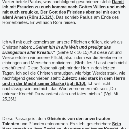
Weiter betete Paulus, was nachfolgend geschrieben steht:
Damit
ich mit Freuden zu euch komme nach Gottes Willen und mich
mit euch erquicke. Der Gott des Friedens aber sei mit euch
allen! Amen (Röm 15,32f.).
Das schrieb Paulus am Ende des
Römerbriefes. Er will nach Rom reisen.
Ich will mit euch gemeinsam unsere Pflichten erfüllen, die wir als
Christen haben:
„Gehet hin in alle Welt und predigt das
Evangelium aller Kreatur.“
(Siehe Mk 16,15) Auf diese Art und
Weise erfüllen wir unsere Pflicht, also indem wir die Seelenernte
einbringen und Menschen motivieren: „Bleibt fest! Lasst euch nicht
erschüttern!“ Diese Botschaft gab mir der Herr in den letzten
Tagen. Ich soll die Christen ermutigen, wie folgt: Werdet stark, wie
nachfolgend geschrieben steht:
Zuletzt: seid stark in dem Herrn
und in der Macht seiner Stärke (Eph 6,10).
Ich will nicht
nachlässig sein und nicht das Wort vernehmen müssen: „Du
untreuer Knecht! Du wusstest alles und tatest nichts.“ (Vgl. Mt
25,26f.)
Diese Passage ist dem
Gleichnis von den anvertrauten
Talenten
und Pfunden entnommen. Es steht geschrieben:
Sein
Herr sprach zu ihm: Recht so, du guter und treuer Knecht, du