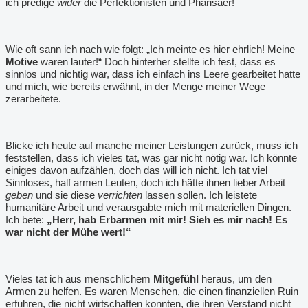
ich predige
wider
die Perfektionisten und Pharisäer!
Wie oft sann ich nach wie folgt: „Ich meinte es hier ehrlich! Meine
Motive
waren lauter!“ Doch hinterher stellte ich fest, dass es
sinnlos und nichtig war, dass ich einfach ins Leere gearbeitet hatte
und mich, wie bereits erwähnt, in der Menge meiner Wege
zerarbeitete.
Blicke ich heute auf manche meiner Leistungen zurück, muss ich
feststellen, dass ich vieles tat, was gar nicht nötig war. Ich könnte
einiges davon aufzählen, doch das will ich nicht. Ich tat viel
Sinnloses, half armen Leuten, doch ich hätte ihnen lieber Arbeit
geben
und sie diese
verrichten
lassen sollen. Ich leistete
humanitäre Arbeit und verausgabte mich mit materiellen Dingen.
Ich bete:
„Herr, hab Erbarmen mit mir! Sieh es mir nach! Es
war nicht der Mühe wert!“
Vieles tat ich aus menschlichem
Mitgefühl
heraus, um den
Armen zu helfen. Es waren Menschen, die einen finanziellen Ruin
erfuhren, die nicht wirtschaften konnten, die ihren Verstand nicht