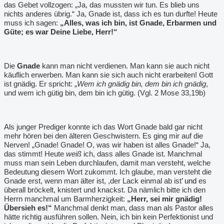
das Gebet vollzogen: „Ja, das mussten wir tun. Es blieb uns
nichts anderes übrig.“ Ja, Gnade ist, dass ich es tun durfte! Heute
muss ich sagen:
„Alles, was ich bin, ist Gnade, Erbarmen und
Güte; es war Deine Liebe, Herr!“
Die
Gnade
kann man nicht verdienen. Man kann sie auch nicht
käuflich erwerben. Man kann sie sich auch nicht erarbeiten! Gott
ist gnädig. Er spricht: „
Wem ich gnädig bin, dem bin ich gnädig
,
und wem ich gütig bin, dem bin ich gütig. (Vgl. 2 Mose 33,19b)
Als junger Prediger konnte ich das Wort Gnade bald gar nicht
mehr hören bei den älteren Geschwistern. Es ging mir auf die
Nerven! „Gnade! Gnade! O, was wir haben ist alles Gnade!“ Ja,
das stimmt! Heute
weiß
ich, dass alles Gnade ist. Manchmal
muss man sein Leben durchlaufen, damit man versteht, welche
Bedeutung diesem Wort zukommt. Ich glaube, man versteht die
Gnade erst, wenn man älter ist, ,der Lack einmal ab ist
’ und
es
überall bröckelt, knistert und knackst. Da nämlich bitte ich den
Herrn manchmal um Barmherzigkeit:
„Herr, sei mir gnädig!
Übersieh es!“
Manchmal denkt man, dass man als Pastor alles
hätte richtig ausführen sollen. Nein, ich bin kein Perfektionist und