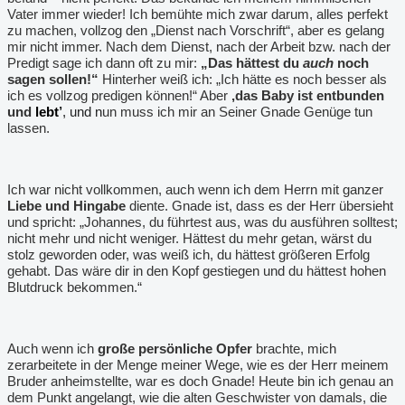
Vater immer wieder! Ich bemühte mich zwar darum, alles perfekt
zu machen, vollzog den „Dienst nach Vorschrift“, aber es gelang
mir nicht immer. Nach dem Dienst, nach der Arbeit bzw. nach der
Predigt sage ich dann oft zu mir:
„Das hättest du
auch
noch
sagen sollen!“
Hinterher weiß ich: „Ich hätte es noch besser als
ich es vollzog predigen können!“ Aber
,das Baby ist entbunden
und
lebt
’
, und n
un muss ich mir an Seiner Gnade Genüge tun
lassen.
Ich war nicht vollkommen, auch wenn ich dem Herrn mit ganzer
Liebe und Hingabe
diente. Gnade ist, dass es der Herr übersieht
und spricht: „Johannes, du führtest aus, was du ausführen solltest;
nicht mehr und nicht weniger. Hättest du mehr getan, wärst du
stolz geworden oder, was weiß ich, du hättest größeren Erfolg
gehabt. Das wäre dir in den Kopf gestiegen und du hättest hohen
Blutdruck bekommen.“
Auch wenn ich
große persönliche Opfer
brachte, mich
zerarbeitete in der Menge meiner Wege, wie es der Herr meinem
Bruder anheimstellte, war es doch Gnade! Heute bin ich genau an
dem Punkt angelangt, wie die alten Geschwister von damals, die