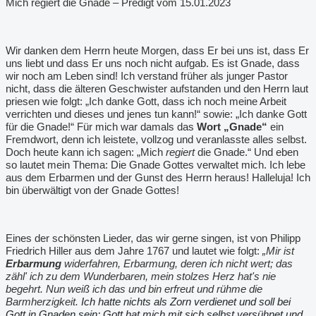
Mich regiert die Gnade – Predigt vom 15.01.2023
Wir danken dem Herrn heute Morgen, dass Er bei uns ist, dass Er
uns liebt und dass Er uns noch nicht aufgab. Es ist Gnade, dass
wir noch am Leben sind! Ich verstand früher als junger Pastor
nicht, dass die älteren Geschwister aufstanden und den Herrn laut
priesen wie folgt: „Ich danke Gott, dass ich noch meine Arbeit
verrichten und dieses und jenes tun kann!“ sowie: „Ich danke Gott
für die Gnade!“ Für mich war damals das
Wort „Gnade“
ein
Fremdwort, denn ich leistete, vollzog und veranlasste alles selbst.
Doch heute kann ich sagen: „Mich
regiert
die Gnade.“ Und eben
so lautet mein Thema: Die Gnade Gottes verwaltet mich. Ich lebe
aus dem Erbarmen und der Gunst des Herrn heraus! Halleluja! Ich
bin überwältigt von der Gnade Gottes!
Eines der schönsten Lieder, das wir gerne singen, ist von Philipp
Friedrich Hiller aus dem Jahre 1767 und lautet wie folgt:
„Mir ist
Erbarmung
widerfahren, Erbarmung, deren ich nicht wert; das
zähl' ich zu dem Wunderbaren, mein stolzes Herz hat's nie
begehrt. Nun weiß ich das und bin erfreut und rühme die
Barmherzigkeit.
Ich hatte nichts als Zorn verdienet und soll bei
Gott in Gnaden sein; Gott hat mich mit sich selbst versühnet und