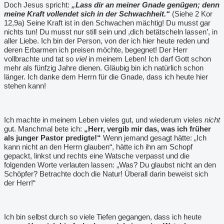
Doch Jesus spricht:
„Lass dir an meiner Gnade genügen; denn
meine Kraft vollendet sich in der Schwachheit.“
(Siehe 2 Kor
12,9a) Seine Kraft ist in den Schwachen mächtig! Du musst gar
nichts tun! Du musst nur still sein und ,dich betätscheln lassen
’
, in
aller Liebe. Ich bin der Person, von der ich hier heute reden und
deren Erbarmen ich preisen möchte, begegnet! Der Herr
vollbrachte und tat so
viel
in meinem Leben! Ich darf Gott schon
mehr als fünfzig Jahre dienen. Gläubig bin ich natürlich schon
länger. Ich danke dem Herrn für die Gnade, dass ich heute hier
stehen kann!
Ich machte in meinem Leben vieles gut, und wiederum vieles
nicht
gut. Manchmal bete ich:
„Herr, vergib mir das, was ich früher
als junger Pastor predigte!“
Wenn jemand gesagt hätte: „Ich
kann nicht an den Herrn glauben“, hätte ich ihn am Schopf
gepackt, linkst und rechts eine Watsche verpasst und die
folgenden Worte verlauten lassen: „Was? Du glaubst nicht an den
Schöpfer? Betrachte doch die Natur! Überall darin beweist sich
der Herr!“
Ich bin selbst durch so viele Tiefen gegangen, dass ich heute