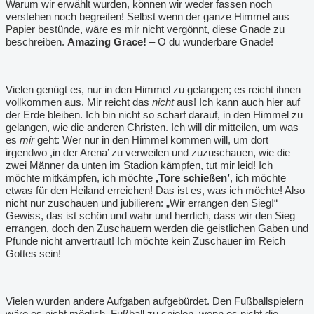
Warum wir erwählt wurden, können wir weder fassen noch
verstehen noch begreifen! Selbst wenn der ganze Himmel aus
Papier bestünde, wäre es mir nicht vergönnt, diese Gnade zu
beschreiben.
Amazing Grace!
– O du wunderbare Gnade!
Vielen genügt es, nur in den Himmel zu gelangen; es reicht ihnen
vollkommen aus. Mir reicht das
nicht
aus! Ich kann auch hier auf
der Erde bleiben. Ich bin nicht so scharf darauf, in den Himmel zu
gelangen, wie die anderen Christen. Ich will dir mitteilen, um was
es
mir
geht: Wer nur in den Himmel kommen will, um dort
irgendwo ,in der Arena
’
zu verweilen und zuzuschauen, wie die
zwei Männer da unten im Stadion kämpfen, tut mir leid! Ich
möchte mitkämpfen, ich möchte
,Tore schießen
’
, ich möchte
etwas für den Heiland erreichen! Das ist es, was ich möchte! Also
nicht nur zuschauen und jubilieren: „Wir errangen den Sieg!“
Gewiss, das ist schön und wahr und herrlich, dass wir den Sieg
errangen, doch den Zuschauern werden die geistlichen Gaben und
Pfunde nicht anvertraut! Ich möchte kein Zuschauer im Reich
Gottes sein!
Vielen wurden andere Aufgaben aufgebürdet. Den Fußballspielern
wäre es nicht möglich, Fußball zu spielen, wenn es nicht die