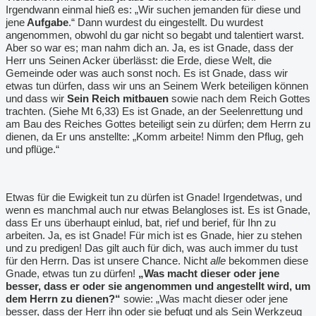
Irgendwann einmal hieß es: „Wir suchen jemanden für diese und
jene
Aufgabe
.“ Dann wurdest du eingestellt. Du wurdest
angenommen, obwohl du gar nicht so begabt und talentiert warst.
Aber so war es; man nahm dich an. Ja, es ist Gnade, dass der
Herr uns Seinen Acker überlässt: die Erde, diese Welt, die
Gemeinde oder was auch sonst noch. Es ist Gnade, dass wir
etwas tun dürfen, dass wir uns an Seinem Werk beteiligen können
und dass wir
Sein Reich mitbauen
sowie nach dem Reich Gottes
trachten. (Siehe Mt 6,33) Es ist Gnade, an der Seelenrettung und
am Bau des Reiches Gottes beteiligt sein zu dürfen; dem Herrn zu
dienen, da Er uns anstellte: „Komm arbeite! Nimm den Pflug, geh
und pflüge.“
Etwas für die Ewigkeit tun zu dürfen ist Gnade! Irgendetwas, und
wenn es manchmal auch nur etwas Belangloses ist. Es ist Gnade,
dass Er uns überhaupt einlud, bat, rief und berief, für Ihn zu
arbeiten. Ja, es ist Gnade! Für mich ist es Gnade, hier zu stehen
und zu predigen! Das gilt auch für dich, was auch immer du tust
für den Herrn. Das ist unsere Chance. Nicht
alle
bekommen diese
Gnade, etwas tun zu dürfen!
„Was macht dieser oder jene
besser, dass er oder sie angenommen und angestellt wird, um
dem Herrn zu dienen?“
sowie: „Was macht dieser oder jene
besser, dass der Herr ihn oder sie befugt und als Sein Werkzeug