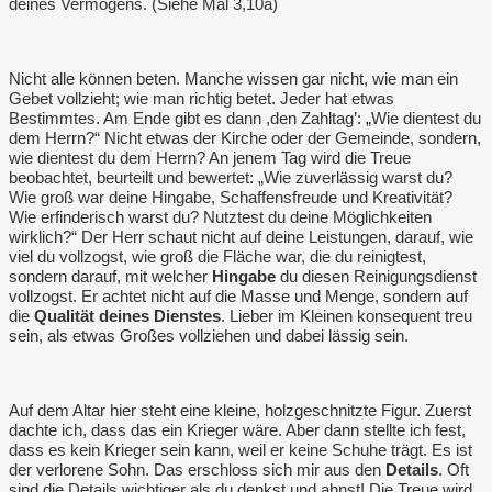
deines Vermögens. (Siehe Mal 3,10a)
Nicht alle können beten. Manche wissen gar nicht, wie man ein
Gebet vollzieht; wie man richtig betet. Jeder hat etwas
Bestimmtes. Am Ende gibt es dann ,den Zahltag
’: „
Wie dientest du
dem Herrn?“ Nicht etwas der Kirche oder der Gemeinde, sondern,
wie dientest du dem Herrn? An jenem Tag wird die Treue
beobachtet, beurteilt und bewertet: „Wie zuverlässig warst du?
Wie groß war deine Hingabe, Schaffensfreude und Kreativität?
Wie erfinderisch warst du? Nutztest du deine Möglichkeiten
wirklich?“ Der Herr schaut nicht auf deine Leistungen, darauf, wie
viel du vollzogst, wie groß die Fläche war, die du reinigtest,
sondern darauf, mit welcher
Hingabe
du diesen Reinigungsdienst
vollzogst. Er achtet nicht auf die Masse und Menge, sondern auf
die
Qualität deines Dienstes
. Lieber im Kleinen konsequent treu
sein, als etwas Großes vollziehen und dabei lässig sein.
Auf dem Altar hier steht eine kleine, holzgeschnitzte Figur. Zuerst
dachte ich, dass das ein Krieger wäre. Aber dann stellte ich fest,
dass es kein Krieger sein kann, weil er keine Schuhe trägt. Es ist
der verlorene Sohn. Das erschloss sich mir aus den
Details
. Oft
sind die Details wichtiger als du denkst und ahnst! Die Treue wird