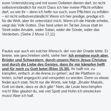
eurer Unterstützung und mit euren Gebeten dienen darf, ist nicht
selbstverständlich für mich! Dass ich hier meine Pflicht erfüllen
darf, so wie ihr – denn ich helfe nur euch,
eure
Pflichten zu erfüllen
– ist nicht selbstverständlich! Wenn ich hier predige, predige ich
für die Welt, aber ihr unterstützt mich. Wenn ich die Hände erhebe,
siegt das Volk Gottes. Das fand unten im Tal bei Josua statt im
Streit wider Amalek, wider Satan, wider die Sünde, wider das
Verderben. (Siehe 2 Mose 17,11)
Paulus war auch ein solcher Mensch, der von der Gnade lebte. Er
betete, wie geschrieben steht, siehe hier:
Ich ermahne euch aber,
Brüder und Schwestern, durch unsern Herrn Jesus Christus
und durch die Liebe des Geistes, dass ihr mir kämpfen helft
und für mich zu Gott betet (Röm 15,30).
Ihr halft mir, zu
kämpfen, einfach ,in die Arena zu gehen
’
, auf die Plattform zu
treten, schief angeguckt und verspottet zu werden. Denn so etwas
findet
auch
statt. Nicht nur die Worte, wie folgt: „Bruder Matutis,
Gott sei dank, dass es dich gibt.“ Nein, die Leute beschimpfen
mich! Was glaubst du, wie viel Spott und Hohn ich einstecken
muss! Aber ich half.