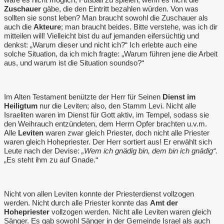
Zuschauer
gäbe, die den Eintritt bezahlen würden. Von was
sollten sie sonst leben? Man braucht sowohl die Zuschauer als
auch die
Akteure
; man braucht beides. Bitte verstehe, was ich dir
mitteilen will! Vielleicht bist du auf jemanden eifersüchtig und
denkst: „Warum dieser und nicht ich?“ Ich erlebte auch eine
solche Situation, da ich mich fragte: „Warum führen jene die Arbeit
aus, und warum ist die Situation soundso?“
Im Alten Testament benützte der Herr für Seinen
Dienst im
Heiligtum
nur die Leviten; also, den Stamm Levi. Nicht alle
Israeliten waren im Dienst für Gott aktiv, im Tempel, sodass sie
den Weihrauch entzündeten, dem Herrn Opfer brachten u.v.m.
Alle
Leviten
waren zwar gleich Priester, doch nicht alle Priester
waren gleich Hohepriester. Der Herr sortiert aus! Er erwählt sich
Leute nach der Devise:
„Wem ich gnädig bin, dem bin ich gnädig“.
„Es steht ihm zu auf Gnade.“
Nicht von allen Leviten konnte der Priesterdienst vollzogen
werden. Nicht durch alle Priester konnte das
Amt der
Hohepriester
vollzogen werden. Nicht alle Leviten waren gleich
Sänger. Es gab sowohl Sänger in der Gemeinde Israel als auch