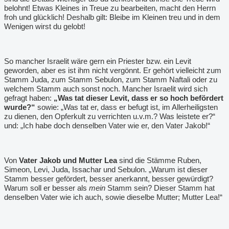
belohnt! Etwas Kleines in Treue zu bearbeiten, macht den Herrn
froh und glücklich! Deshalb gilt: Bleibe im Kleinen treu und in dem
Wenigen wirst du gelobt!
So mancher Israelit wäre gern ein Priester bzw. ein Levit
geworden, aber es ist ihm nicht vergönnt. Er gehört vielleicht zum
Stamm Juda, zum Stamm Sebulon, zum Stamm Naftali oder zu
welchem Stamm auch sonst noch. Mancher Israelit wird sich
gefragt haben:
„Was tat dieser Levit, dass er so hoch befördert
wurde?“
sowie: „Was tat er, dass er befugt ist, im Allerheiligsten
zu dienen, den Opferkult zu verrichten u.v.m.? Was leistete er?“
und: „Ich habe doch denselben Vater wie er, den Vater Jakob!“
Von
Vater Jakob und Mutter Lea
sind die Stämme Ruben,
Simeon, Levi, Juda, Issachar und Sebulon. „Warum ist dieser
Stamm besser gefördert, besser anerkannt, besser gewürdigt?
Warum soll er besser als
mein
Stamm sein? Dieser Stamm hat
denselben Vater wie ich auch, sowie dieselbe Mutter; Mutter Lea!“