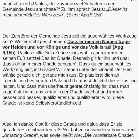
benützt, gleich Paulus, der zuvor so viel Schaden in der
Gemeinde Jesu anrichtete?“ Zu ihm sprach Jesus:
„Dieser ist
mein auserwähltes Werkzeug“.
(Siehe Apg 9,15a)
Der Zerstörer der Gemeinde Jesu soll ein auserwähltes Werkzeug
sein? Weiter steht geschrieben:
Dass er meinen Namen trage
vor Heiden und vor Könige und vor das Volk Israel (Apg
9,15b).
Paulus sollte Sein Zeuge sein, wohin auch immer er
seinen Fuß setzte! Das ist Gnade! Deshalb gilt für ihn und uns:
„Lass dir an meiner Gnade genügen“. Dass du ein auserwähltes
Werkzeug bist, ist Gnade! Wir stehen unter der Gnade! Der Herr
wählte gerade dich, gerade mich aus. Er platzierte dich an
irgendeinen bestimmten Platz und da musst du jetzt diese Position
halten. Und dass man überhaupt gebrauchsfähig ist, dass man
zugerüstet wird, dass man in der Gnade wächst und immer
besser und besser, qualifizierter und qualifizierter wird, diese
Gnade ist keine Selbstverständlichkeit!
Also, ich danke Gott für diese Gnade und dafür, dass Er sie
gerade
mir
zuteil werden ließ! Wir haben ein wunderschönes
Lied
:
„Amazing Grace“
, was soviel heißt wie: „Die wunderbare Gnade“.