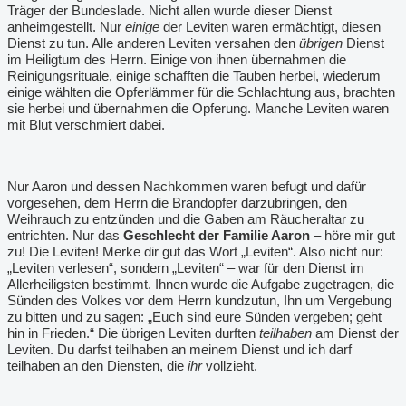
Träger der Bundeslade. Nicht allen wurde dieser Dienst
anheimgestellt. Nur
einige
der Leviten waren ermächtigt, diesen
Dienst zu tun. Alle anderen Leviten versahen den
übrigen
Dienst
im Heiligtum des Herrn. Einige von ihnen übernahmen die
Reinigungsrituale, einige schafften die Tauben herbei, wiederum
einige wählten die Opferlämmer für die Schlachtung aus, brachten
sie herbei und übernahmen die Opferung. Manche Leviten waren
mit Blut verschmiert dabei.
Nur Aaron und dessen Nachkommen waren befugt und dafür
vorgesehen, dem Herrn die Brandopfer darzubringen, den
Weihrauch zu entzünden und die Gaben am Räucheraltar zu
entrichten. Nur das
Geschlecht der Familie Aaron
– höre mir gut
zu! Die Leviten! Merke dir gut das Wort „Leviten“. Also nicht nur:
„Leviten verlesen“, sondern „Leviten“ – war für den Dienst im
Allerheiligsten bestimmt. Ihnen wurde die Aufgabe zugetragen, die
Sünden des Volkes vor dem Herrn kundzutun, Ihn um Vergebung
zu bitten und zu sagen: „Euch sind eure Sünden vergeben; geht
hin in Frieden.“ Die übrigen Leviten durften
teilhaben
am Dienst der
Leviten. Du darfst teilhaben an meinem Dienst und ich darf
teilhaben an den Diensten, die
ihr
vollzieht.