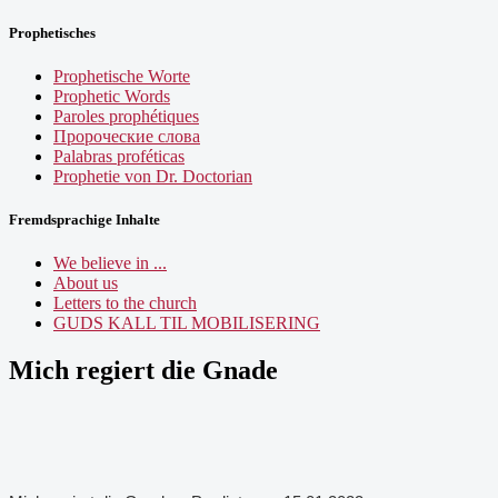
Prophetisches
Prophetische Worte
Prophetic Words
Paroles prophétiques
Пророческие слова
Palabras proféticas
Prophetie von Dr. Doctorian
Fremdsprachige Inhalte
We believe in ...
About us
Letters to the church
GUDS KALL TIL MOBILISERING
Mich regiert die Gnade