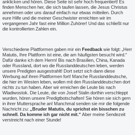
anklicken und hören. Diese Seite ist sehr hoch frequentiert! Es
finden Menschen her, die sich taufen lassen, die Jesus Christus
annehmen oder uns darauf einfach nur etwas mitteilen. Durch
eure Hilfe und die meiner Geschwister erreichten wir im
vergangenen Jahr fast eine Million Zuhörer! Und das schließt nur
die kontrollierten Zahlen ein.
Verschiedene Plattformen gaben mir ein
Feedback
wie folgt: „Herr
Matutis, Ihre Plattform ist eine, die am häufigsten besucht wird.“
Dafür danke ich dem Herrn! Bis nach Brasilien, China, Kanada
oder Russland, dort wo die Russlanddeutschen leben, werden
unsere Predigten ausgestrahlt! Dort setzt sich dann diese
Werbung auf ihren Plattformen fort! Manche Russlanddeutsche,
die hier im Westen leben, wollen mit den Russlanddeutschen dort
nichts zu tun haben. Aber wir erreichen die Leute bis nach
Wladiwostok. Die Leute, die von Josef Stalin dorthin verschleppt
wurden, hören unsere Predigtbotschaften! Sie hören sie sich gern
in ihrer Muttersprache an! Manchmal senden sie mir die folgende
Nachricht zu:
„Bruder Matutis, du sprichst ein bisschen zu
schnell. Da komme ich gar nicht mit.“
Aber meine Sendezeit
verstreicht nach einer Stunde!