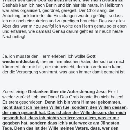
Deshalb kam ich nach Berlin und bin hier bis heute. In Heilbronn
war alles organisiert, geordnet, geregelt. Der Chor sang, die
Anbetung funktionierte, die Einladungen wurden getätigt, sodass
ich nur noch einzutreten und zu predigen brauchte. Das war alles.
Aber das war mir zu
wenig
! Ich wollte den Herrn genau so erleben
und erfahren, wie damals! Genau darum geht es mir auch heute
Nachmittag!
Ja, ich musste den Herrn erleben! Ich wollte
Gott
wiederentdecken
!, meinen himmlischen Vater, der sich um mich
kümmert, der mir hilft, der mir beisteht, dem ich vertrauen kann,
der die Versorgung vornimmt, was auch immer damit gemeint ist.
Zuerst einige
Gedanken über die Auferstehung Jesu
: Er ist
wieder zurück! Lob und Dank! Das Grab konnte Ihn nicht halten!
Es steht geschrieben:
Denn ich bin vom Himmel gekommen,
nicht damit ich meinen Willen tue, sondern den Willen dessen,
der mich gesandt hat. Das ist aber der Wille dessen, der mich
gesandt hat, dass ich nichts verliere von allem, was er mir
gegeben hat, sondern dass ich’s auferwecke am Jüngsten
Tage. Denn das ist der Wille meines Vaters, dass, wer den