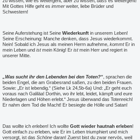
zu wissen, wie es weitergeht, aber zu wissen,
dass
es weitergeht!
Mit Gottes Hilfe geht es
immer
weiter, liebe Brüder und
Schwestern!
Seine Auferstehung ist Seine
Wiederkunft
in unserem Leben!
Seine Erscheinung: Manche denken, dass Jesus wiederkommt.
Nein! Sobald ich Jesus als meinen Herrn aufnehme,
kommt
Er in
mein Leben und
ist
mein König! Er
ist
mein Herr und regiert in
unserer Mitte.
„Was sucht ihr den Lebenden bei den Toten?“
, sprachen die
beiden Engel, die am Grabesrand saßen, zu den beiden Frauen.
Sowie: „Er ist lebendig.“ (Siehe Lk 24,5b-6a) Und: „Er geht euch
voraus nach Galiläa! Dorthin, wo ihr lebt, leidet, kämpft und eure
Niederlagen und Höhen erlebt.“ Jesus überwand das Totenreich!
Er nahm dem Tod die Macht! Er besiegte die Hölle und Satan!
Das wollte ich
erleben
! Ich wollte
Gott wieder hautnah erleben
!
Gott einfach zu erleben, wie Er im Leben triumphiert und mich
versorgt, ist das
Schöne
daran! Zuerst bist du zwar nervös, weil