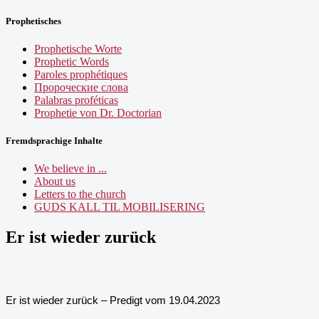
Prophetisches
Prophetische Worte
Prophetic Words
Paroles prophétiques
Пророческие слова
Palabras proféticas
Prophetie von Dr. Doctorian
Fremdsprachige Inhalte
We believe in ...
About us
Letters to the church
GUDS KALL TIL MOBILISERING
Er ist wieder zurück
Er ist wieder zurück – Predigt vom 19.04.2023