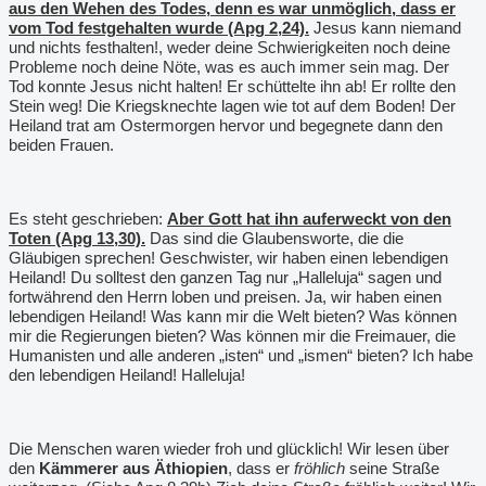
aus den Wehen des Todes, denn es war unmöglich, dass er
vom Tod festgehalten wurde (Apg 2,24).
Jesus kann niemand
und nichts festhalten!, weder deine Schwierigkeiten noch deine
Probleme noch deine Nöte, was es auch immer sein mag. Der
Tod konnte Jesus nicht halten! Er schüttelte ihn ab! Er rollte den
Stein weg! Die Kriegsknechte lagen wie tot auf dem Boden! Der
Heiland trat am Ostermorgen hervor und begegnete dann den
beiden Frauen.
Es steht geschrieben:
Aber Gott hat ihn auferweckt von den
Toten (Apg 13,30).
Das sind die Glaubensworte, die die
Gläubigen sprechen! Geschwister, wir haben einen lebendigen
Heiland! Du solltest den ganzen Tag nur „Halleluja“ sagen und
fortwährend den Herrn loben und preisen. Ja, wir haben einen
lebendigen Heiland! Was kann mir die Welt bieten? Was können
mir die Regierungen bieten? Was können mir die Freimauer, die
Humanisten und alle anderen „isten“ und „ismen“ bieten? Ich habe
den lebendigen Heiland! Halleluja!
Die Menschen waren wieder froh und glücklich! Wir lesen über
den
Kämmerer aus Äthiopien
, dass er
fröhlich
seine Straße