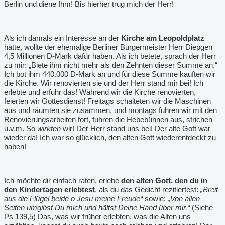
Berlin und diene Ihm! Bis hierher trug mich der Herr!
Als ich damals ein Interesse an der
Kirche am Leopoldplatz
hatte, wollte der ehemalige Berliner Bürgermeister Herr Diepgen
4,5 Millionen D-Mark dafür haben. Als ich betete, sprach der Herr
zu mir: „Biete ihm nicht mehr als den Zehnten dieser Summe an.“
Ich bot ihm 440.000 D-Mark an und für diese Summe kauften wir
die Kirche. Wir renovierten sie und der Herr stand mir bei! Ich
erlebte und erfuhr das! Während wir die Kirche renovierten,
feierten wir Gottesdienst! Freitags schalteten wir die Maschinen
aus und räumten sie zusammen, und montags fuhren wir mit den
Renovierungsarbeiten fort, fuhren die Hebebühnen aus, strichen
u.v.m. So
wirkten
wir! Der Herr stand uns bei! Der alte Gott war
wieder da! Ich war so glücklich, den alten Gott wiederentdeckt zu
haben!
Ich möchte dir einfach raten, erlebe
den alten Gott, den du in
den Kindertagen erlebtest
, als du das Gedicht rezitiertest:
„
Breit
aus die Flügel beide
o Jesu meine Freude
“
sowie:
„Von allen
Seiten umgibst Du mich und hältst Deine Hand über mir.“
(Siehe
Ps 139,5) Das, was wir früher erlebten, was die Alten uns