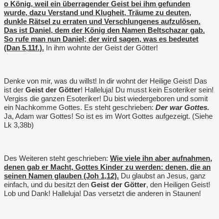
o König, weil ein überragender Geist bei ihm gefunden
wurde, dazu Verstand und Klugheit, Träume zu deuten,
dunkle Rätsel zu erraten und Verschlungenes aufzulösen.
Das ist Daniel, dem der König den Namen Beltschazar gab.
So rufe man nun Daniel; der wird sagen, was es bedeutet
(Dan 5,11f.).
In ihm wohnte der Geist der Götter!
Denke von mir, was du willst! In dir wohnt der Heilige Geist! Das
ist der
Geist der Götter
! Halleluja! Du musst kein Esoteriker sein!
Vergiss die ganzen Esoteriker! Du bist wiedergeboren und somit
ein Nachkomme Gottes. Es steht geschrieben:
Der war Gottes.
Ja, Adam war Gottes! So ist es im Wort Gottes aufgezeigt. (Siehe
Lk 3,38b)
Des Weiteren steht geschrieben:
Wie viele ihn aber aufnahmen,
denen gab er Macht, Gottes Kinder zu werden: denen, die an
seinen Namen glauben (Joh 1,12).
Du glaubst an Jesus, ganz
einfach, und du besitzt den
Geist der Götter
, den Heiligen Geist!
Lob und Dank! Halleluja! Das versetzt die anderen in Staunen!