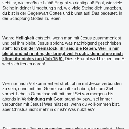
seht ihr, wie
schön
er blüht! Er geht so richtig auf! Egal, wie viele
Steine in deiner Umgebung sind, wie viele Steine dich umgeben,
du bist in der Gegenwart Gottes und blühst auf!
Das
bedeutet, in
der Schöpfung Gottes zu leben!
Wahre
Heiligkeit
entsteht, wenn man mit Jesus zusammenlebt
und bei Ihm bleibt. Jesus spricht, was nachfolgend geschrieben
steht:
Ich bin der Weinstock, ihr seid die Reben. Wer in mir
bleibt und ich in ihm, der bringt viel Frucht; denn ohne mich
könnt ihr nichts tun (Joh 15,5).
Diese Frucht wird bleiben und Er
wird sich freuen daran!
Wer nur nach Vollkommenheit strebt ohne mit Jesus verbunden
zu sein, ohne mit Ihm Gemeinschaft zu haben, lebt am
Ziel
vorbei. Lebe in Gemeinschaft mit Ihm! Sei von morgens bis
abends in
Verbindung mit Gott
, stand-by bzw., sei immer
verbunden mit Jesus! Was nützt es, wenn du vollkommen bist,
aber Christus nicht mehr in dir ist? Was nützt es?
Sei immer mit Jesus verbunden, ganz gleich, was passiert. „Herr,