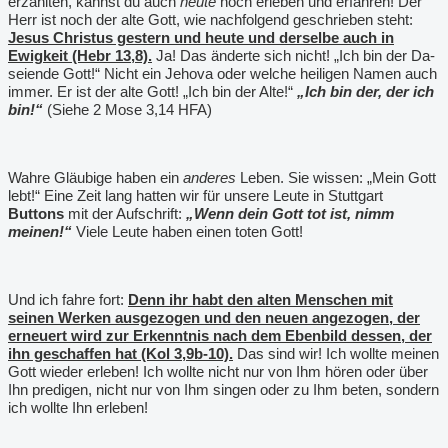
erzählten, kannst du auch
heute
noch erleben und erfahren! Der
Herr ist noch der alte Gott, wie nachfolgend geschrieben steht:
Jesus Christus gestern und heute und derselbe auch in
Ewigkeit (Hebr 13,8).
Ja! Das änderte sich nicht! „Ich bin der Da-
seiende Gott!“ Nicht ein Jehova oder welche heiligen Namen auch
immer. Er ist der alte Gott! „Ich bin der Alte!“
„Ich bin der, der ich
bin!“
(Siehe 2 Mose 3,14 HFA)
Wahre Gläubige haben ein
anderes
Leben. Sie wissen: „Mein Gott
lebt!“ Eine Zeit lang hatten wir für unsere Leute in Stuttgart
Buttons
mit der Aufschrift:
„Wenn dein Gott tot ist, nimm
meinen!“
Viele Leute haben einen toten Gott!
Und ich fahre fort:
Denn ihr habt den alten Menschen mit
seinen Werken ausgezogen und den neuen angezogen, der
erneuert wird zur Erkenntnis nach dem Ebenbild dessen, der
ihn geschaffen hat (Kol 3,9b-10).
Das sind wir! Ich wollte meinen
Gott wieder erleben! Ich wollte nicht nur von Ihm hören oder über
Ihn predigen, nicht nur von Ihm singen oder zu Ihm beten, sondern
ich wollte Ihn erleben!