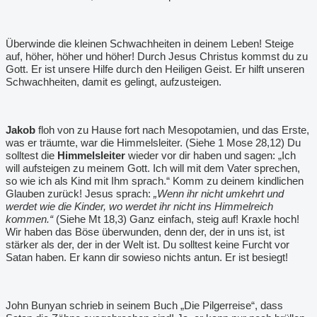
Überwinde die kleinen Schwachheiten in deinem Leben! Steige
auf, höher, höher und höher! Durch Jesus Christus kommst du zu
Gott. Er ist unsere Hilfe durch den Heiligen Geist. Er hilft unseren
Schwachheiten, damit es gelingt, aufzusteigen.
Jakob
floh von zu Hause fort nach Mesopotamien, und das Erste,
was er träumte, war die Himmelsleiter. (Siehe 1 Mose 28,12) Du
solltest die
Himmelsleiter
wieder vor dir haben und sagen: „Ich
will aufsteigen zu meinem Gott. Ich will mit dem Vater sprechen,
so wie ich als Kind mit Ihm sprach.“ Komm zu deinem kindlichen
Glauben zurück! Jesus sprach:
„Wenn ihr nicht umkehrt und
werdet wie die Kinder, wo werdet ihr nicht ins Himmelreich
kommen.“
(Siehe Mt 18,3) Ganz einfach, steig auf! Kraxle hoch!
Wir haben das Böse überwunden, denn der, der in uns ist, ist
stärker als der, der in der Welt ist. Du solltest keine Furcht vor
Satan haben. Er kann dir sowieso nichts antun. Er ist besiegt!
John Bunyan schrieb in seinem Buch „Die Pilgerreise“, dass