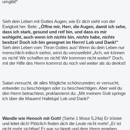
umgibt!“
Sieh dein Leben mit Gottes Augen, wie Er dich sieht von der
Ewigkeit her. Bete:
„Öffne mir, Herr, die Augen, damit ich sehe,
dass ich stark, gesund und reif bin, und dass es mir
wohlgeht, auch wenn ich
nichts
bin,
nichts
habe,
nichts
besitze! Doch ich bin gesegnet im Herrn! Lob und Dank!“
Sieh dein Leben vom Thron Gottes aus! Wenn du dein Leben nur
menschlich-irdisch siehst, wirst du verzweifeln! „Ach, wir können
es nicht! Wir schaffen es nicht! Wir kommen nicht weiter!“ Doch,
mit der Hilfe des Herrn kommst du noch viel weiter als du denkst!
Satan versucht, dir alles Mögliche schönzureden; er versucht,
entweder zu beschönigen oder zu beschwichtigen. Aber weil du
den Herrn betrachtest, proklamierst du: „Mit meinem Gott springe
ich über die Mauern! Halleluja! Lob und Dank!“
Wandle wie Henoch mit Gott!
(Siehe 1 Mose 5,24a) Er tröstet
und leitet dich! Plötzlich finden dich die Leute nicht mehr! „Er ist
nicht mehr sichtbar! Er war so bigott und dem Herrn ergeben,