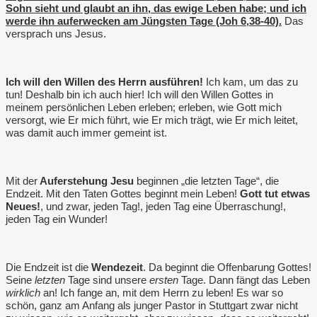
Sohn sieht und glaubt an ihn, das ewige Leben habe; und ich
werde ihn auferwecken am Jüngsten Tage (Joh 6,38-40).
Das
versprach uns Jesus.
Ich will den Willen des Herrn ausführen!
Ich kam, um das zu
tun! Deshalb bin ich auch hier! Ich will den Willen Gottes in
meinem persönlichen Leben erleben; erleben, wie Gott mich
versorgt, wie Er mich führt, wie Er mich trägt, wie Er mich leitet,
was damit auch immer gemeint ist.
Mit der
Auferstehung Jesu
beginnen „die letzten Tage“, die
Endzeit. Mit den Taten Gottes beginnt mein Leben!
Gott tut etwas
Neues!
, und zwar, jeden Tag!, jeden Tag eine Überraschung!,
jeden Tag ein Wunder!
Die Endzeit ist die
Wendezeit
. Da beginnt die Offenbarung Gottes!
Seine
letzten
Tage sind unsere
ersten
Tage. Dann fängt das Leben
wirklich
an! Ich fange an, mit dem Herrn zu leben! Es war so
schön, ganz am Anfang als junger Pastor in Stuttgart zwar nicht