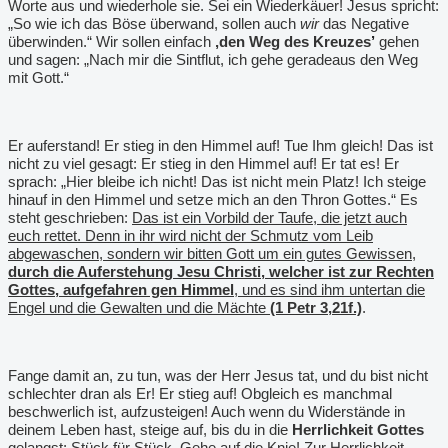
Worte aus und wiederhole sie. Sei ein Wiederkäuer! Jesus spricht:
„So wie ich das Böse überwand, sollen auch
wir
das Negative
überwinden.“ Wir sollen einfach
,den Weg des Kreuzes
’
gehen
und sagen: „Nach mir die Sintflut, ich gehe geradeaus den Weg
mit Gott.“
Er auferstand! Er stieg in den Himmel auf! Tue Ihm gleich! Das ist
nicht zu viel gesagt: Er stieg in den Himmel auf! Er tat es! Er
sprach: „Hier bleibe ich nicht! Das ist nicht mein Platz! Ich steige
hinauf in den Himmel und setze mich an den Thron Gottes.“ Es
steht geschrieben:
Das ist ein Vorbild der Taufe, die jetzt auch
euch rettet. Denn in ihr wird nicht der Schmutz vom Leib
abgewaschen, sondern wir bitten Gott um ein gutes Gewissen,
durch die Auferstehung Jesu Christi, welcher ist zur Rechten
Gottes, aufgefahren gen Himmel
, und es sind ihm untertan die
Engel und die Gewalten und die Mächte
(1 Petr 3,21f.)
.
Fange damit an, zu tun, was der Herr Jesus tat, und du bist nicht
schlechter dran als Er! Er stieg auf! Obgleich es manchmal
beschwerlich ist, aufzusteigen! Auch wenn du Widerstände in
deinem Leben hast, steige auf, bis du in die
Herrlichkeit Gottes
gelangst; Stück für Stück. Gehe auf die Knie! Zur Herrlichkeit