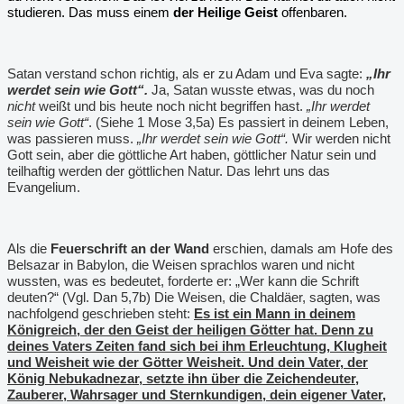
studieren. Das muss einem
der Heilige Geist
offenbaren.
Satan verstand schon richtig, als er zu Adam und Eva sagte:
„Ihr
werdet sein wie Gott“.
Ja, Satan wusste etwas, was du noch
nicht
weißt und bis heute noch nicht begriffen hast.
„Ihr werdet
sein wie Gott“
. (Siehe 1 Mose 3,5a) Es passiert in deinem Leben,
was passieren muss.
„Ihr werdet sein wie Gott“.
Wir werden nicht
Gott sein, aber die göttliche Art haben, göttlicher Natur sein und
teilhaftig werden der göttlichen Natur. Das lehrt uns das
Evangelium.
Als die
Feuerschrift an der Wand
erschien, damals am Hofe des
Belsazar in Babylon, die Weisen sprachlos waren und nicht
wussten, was es bedeutet, forderte er: „Wer kann die Schrift
deuten?“ (Vgl. Dan 5,7b) Die Weisen, die Chaldäer, sagten, was
nachfolgend geschrieben steht:
Es ist ein Mann in deinem
Königreich, der den Geist der heiligen Götter hat. Denn zu
deines Vaters Zeiten fand sich bei ihm Erleuchtung, Klugheit
und Weisheit wie der Götter Weisheit. Und dein Vater, der
König Nebukadnezar, setzte ihn über die Zeichendeuter,
Zauberer, Wahrsager und Sternkundigen, dein eigener Vater,