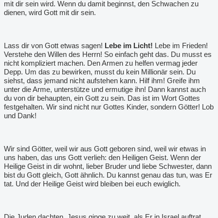
mit dir sein wird. Wenn du damit beginnst, den Schwachen zu
dienen, wird Gott mit dir sein.
Lass dir von Gott etwas sagen!
Lebe im Licht!
Lebe im Frieden!
Verstehe den Willen des Herrn! So einfach geht das. Du musst es
nicht kompliziert machen. Den Armen zu helfen vermag jeder
Depp. Um das zu bewirken, musst du kein Millionär sein. Du
siehst, dass jemand nicht aufstehen kann. Hilf ihm! Greife ihm
unter die Arme, unterstütze und ermutige ihn! Dann kannst auch
du von dir behaupten, ein Gott zu sein. Das ist im Wort Gottes
festgehalten. Wir sind nicht nur Gottes Kinder, sondern Götter! Lob
und Dank!
Wir sind Götter, weil wir aus Gott geboren sind, weil wir etwas in
uns haben, das uns Gott verlieh: den Heiligen Geist. Wenn der
Heilige Geist in dir wohnt, lieber Bruder und liebe Schwester, dann
bist du Gott gleich, Gott ähnlich. Du kannst genau das tun, was Er
tat. Und der Heilige Geist wird bleiben bei euch ewiglich.
Die Juden dachten, Jesus ginge zu weit, als Er in Israel auftrat