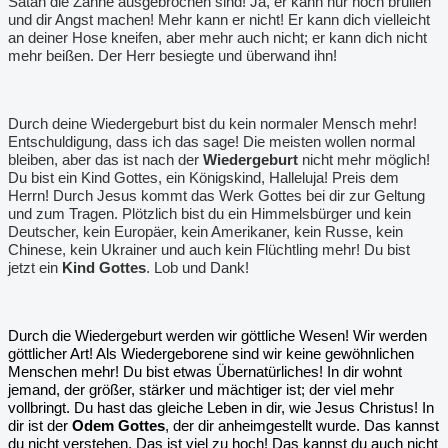
Satan die Zähne ausgebrochen sind! Ja, er kann nur noch brüllen
und dir Angst machen! Mehr kann er nicht! Er kann dich vielleicht
an deiner Hose kneifen, aber mehr auch nicht; er kann dich nicht
mehr beißen. Der Herr besiegte und überwand ihn!
Durch deine Wiedergeburt bist du kein normaler Mensch mehr!
Entschuldigung, dass ich das sage! Die meisten wollen normal
bleiben, aber das ist nach der
Wiedergeburt
nicht mehr möglich!
Du bist ein Kind Gottes, ein Königskind, Halleluja! Preis dem
Herrn! Durch Jesus kommt das Werk Gottes bei dir zur Geltung
und zum Tragen. Plötzlich bist du ein Himmelsbürger und kein
Deutscher, kein Europäer, kein Amerikaner, kein Russe, kein
Chinese, kein Ukrainer und auch kein Flüchtling mehr! Du bist
jetzt ein
Kind Gottes
. Lob und Dank!
Durch die Wiedergeburt werden wir göttliche Wesen! Wir werden
göttlicher Art! Als Wiedergeborene sind wir keine gewöhnlichen
Menschen mehr! Du bist etwas Übernatürliches! In dir wohnt
jemand, der größer, stärker und mächtiger ist; der viel mehr
vollbringt. Du hast das gleiche Leben in dir, wie Jesus Christus! In
dir ist der
Odem Gottes
, der dir anheimgestellt wurde. Das kannst
du nicht verstehen. Das ist viel zu hoch! Das kannst du auch nicht