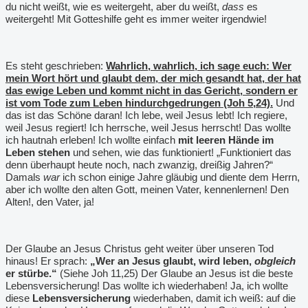
du nicht weißt, wie es weitergeht, aber du weißt,
dass
es
weitergeht! Mit Gotteshilfe geht es immer weiter irgendwie!
Es steht geschrieben: ­
Wahrlich, wahrlich, ich sage euch: Wer
mein Wort hört und glaubt dem, der mich gesandt hat, der hat
das ewige Leben und kommt nicht in das Gericht, sondern er
ist vom Tode zum Leben hindurchgedrungen (Joh 5,24).
Und
das ist das Schöne daran! Ich lebe, weil Jesus lebt! Ich regiere,
weil Jesus regiert! Ich herrsche, weil Jesus herrscht! Das wollte
ich hautnah erleben! Ich wollte einfach
mit leeren Hände im
Leben stehen
und sehen, wie das funktioniert! „Funktioniert das
denn überhaupt heute noch, nach zwanzig, dreißig Jahren?“
Damals
war
ich schon einige Jahre gläubig und diente dem Herrn,
aber ich wollte den alten Gott, meinen Vater, kennenlernen! Den
Alten!, den Vater, ja!
Der Glaube an Jesus Christus geht weiter über unseren Tod
hinaus! Er sprach:
„Wer an Jesus glaubt, wird leben,
obgleich
er stürbe.“
(Siehe Joh 11,25) Der Glaube an Jesus ist die beste
Lebensversicherung! Das wollte ich wiederhaben! Ja, ich wollte
diese
Lebensversicherung
wiederhaben, damit ich weiß: auf die