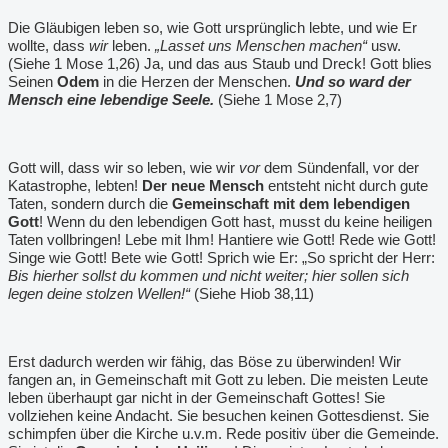
Die Gläubigen leben so, wie Gott ursprünglich lebte, und wie Er
wollte, dass
wir
leben.
„Lasset uns Menschen machen“
usw.
(Siehe 1 Mose 1,26) Ja, und das aus Staub und Dreck! Gott blies
Seinen
Odem
in die Herzen der Menschen.
Und so ward der
Mensch eine lebendige Seele.
(Siehe 1 Mose 2,7)
Gott will, dass wir so leben, wie wir
vor
dem Sündenfall, vor der
Katastrophe, lebten!
Der neue Mensch
entsteht nicht durch gute
Taten, sondern durch die
Gemeinschaft mit dem lebendigen
Gott
! Wenn du den lebendigen Gott hast, musst du keine heiligen
Taten vollbringen! Lebe mit Ihm! Hantiere wie Gott! Rede wie Gott!
Singe wie Gott! Bete wie Gott! Sprich wie Er: „So spricht der Herr:
Bis hierher sollst du kommen und nicht weiter; hier sollen sich
legen deine stolzen Wellen!“
(Siehe Hiob 38,11)
Erst dadurch werden wir fähig, das Böse zu überwinden! Wir
fangen an, in Gemeinschaft mit Gott zu leben. Die meisten Leute
leben überhaupt gar nicht in der Gemeinschaft Gottes! Sie
vollziehen keine Andacht. Sie besuchen keinen Gottesdienst. Sie
schimpfen über die Kirche u.v.m. Rede positiv über die Gemeinde.