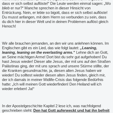
dass er sich selbst auflöste!“ Die Leute werden einmal sagen: „Wo
blieb
er nur?“ Manche sprechen in dieser Hinsicht von
Entrückung. Nein, er lebte so bigott, dass er sich selbst auflöste!
Du musst anfangen, mit dem Herrn so verbunden zu sein, dass
du dich hier in dieser Welt und in deinen Problemen auflöst gleich
Henoch!
Wir alle brauchen jemanden, an den wir uns anlehnen können. Im
Englischen gibt es ein Lied, das wie folgt lautet:
„Leaning,
leaning, leaning on the everlasting arms.“
Lehne dich an Gott,
an Seine mächtigen Arme! Dort bist du sehr gut aufgehoben! Du
hast Jesus wieder! Dieser alte Jesus, der mit uns auf den Straßen
Palästinas ging, der mit uns sprach und unsere Stürme stillte, der
die Kranken gesundmachte, ja, diesen alten Jesus haben wir
wieder! Du solltest wieder diesen alten Jesus finden, gleich mir,
der ich damals in meiner Midlife-Crisis das folgende Bedürfnis
hatte: „Ich will meinen Gott wiederfinden! Den Heiland will ich
wieder erleben! Ja!“
In der Apostelgeschichte Kapitel 2 lese ich, was nachfolgend
geschrieben steht:
Den hat Gott auferweckt und hat ihn befreit