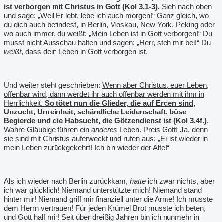
ist verborgen mit Christus in Gott (Kol 3,1-3).
Sieh nach oben
und sage: „Weil Er lebt, lebe ich auch morgen!“ Ganz gleich, wo
du dich auch befindest, in Berlin, Moskau, New York, Peking oder
wo auch immer, du weißt: „Mein Leben ist in Gott verborgen!“ Du
musst nicht Ausschau halten und sagen: „Herr, steh mir bei!“ Du
weißt
, dass dein Leben in Gott verborgen ist.
Und weiter steht geschrieben:
Wenn aber Christus, euer Leben,
offenbar wird, dann werdet ihr auch offenbar werden mit ihm in
Herrlichkeit.
So tötet nun die Glieder, die auf Erden sind,
Unzucht, Unreinheit, schändliche Leidenschaft, böse
Begierde und die Habsucht, die Götzendienst ist (Kol 3,4f.)
.
Wahre Gläubige führen ein
anderes
Leben. Preis Gott! Ja, denn
sie sind mit Christus auferweckt und rufen aus: „Er ist wieder in
mein Leben zurückgekehrt! Ich bin wieder der Alte!“
Als ich wieder nach Berlin zurückkam,
hatte
ich zwar nichts, aber
ich war glücklich! Niemand unterstützte mich! Niemand stand
hinter mir! Niemand griff mir finanziell unter die Arme! Ich musste
dem Herrn vertrauen! Für jeden Krümel Brot musste ich beten,
und Gott half mir! Seit über dreißig Jahren bin ich nunmehr in