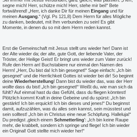
segne mich! Herr, schütze mich! Herr, stehe mir bei!“ Bete
fortwährend! „Herr, ich danke Dir für meinen
Eingang
und für
meinen
Ausgang
.“ (Vgl. Ps 121,8) Dem Herrn für alles Mögliche
zu danken, bedeutet, mit Ihm verbunden zu sein! Es gibt
Momente, in denen du so mit dem Herrn reden kannst.
Erst die Gemeinschaft mit Jesus stellt uns wieder her! Dann ist
der Alte wieder da; der alte, gute Gott, der liebende Vater, der
Tröster, der Heilige Geist! Er bringt uns wieder zum Vater zurück!
Rufe den Herrn an! Buchstabiere nur einmal den Namen des
Herrn! „Herr, Du bist da! Ich bin gesegnet!“ Sage einfach: „Ich bin
gesegnet“ und die Herrlichkeit Gottes ist wieder bei dir! So beginnt
deine
Wiederherstellung
! Dann bist du wieder das, was der Herr
wollte
dass du bist! „Ich bin gesegnet!“ Weißt du, wie man sich da
fühlt? Auf einmal hast du das Gefühl, dass du fliegen könntest!
Plötzlich kommt Kraft in deine Gebeine und du spürst: „Ich bin
gestärkt! Ich bin erquickt! Ich bin dieses und jenes!“ Du beginnst
damit, aufzuzählen, was du alles sein kannst, sein müsstest und
sein solltest! „Ich bin in Christus eine neue Schöpfung. Halleluja!“
Du predigst ,gleich einem
Schmetterling
’
: „Ich bin keine Raupe
mehr, die krabbelt, sondern ich springe und fliege! Ich bin wieder
ein Original! Gott stellte mich wieder her!“