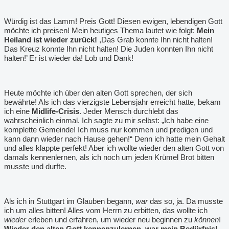
Würdig ist das Lamm! Preis Gott! Diesen ewigen, lebendigen Gott
möchte ich preisen! Mein heutiges Thema lautet wie folgt:
Mein
Heiland ist wieder zurück!
,Das Grab konnte Ihn nicht halten!
Das Kreuz konnte Ihn nicht halten! Die Juden konnten Ihn nicht
halten!
’
Er ist wieder da! Lob und Dank!
Heute möchte ich über den alten Gott sprechen, der sich
bewährte! Als ich das vierzigste Lebensjahr erreicht hatte, bekam
ich eine
Midlife-Crisis
. Jeder Mensch durchlebt das
wahrscheinlich einmal. Ich sagte zu mir selbst: „Ich habe eine
komplette Gemeinde! Ich muss nur kommen und predigen und
kann dann wieder nach Hause gehen!“ Denn ich hatte mein Gehalt
und alles klappte perfekt! Aber ich wollte wieder den alten Gott von
damals kennenlernen, als ich noch um jeden Krümel Brot bitten
musste und durfte.
Als ich in Stuttgart im Glauben begann,
war
das so, ja. Da musste
ich um alles bitten! Alles vom Herrn zu erbitten, das wollte ich
wieder
erleben und erfahren, um wieder neu beginnen zu
können
!
Wieder den alten Gott kennenzulernen, war mein Bedürfnis!