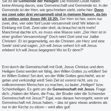
Sie ist die
Gemeinde der Heiligen
! Die meisten Leute haben
keine Ahnung davon, was Gemeinschaft und Gemeinde ist. In der
Gemeinde ist der Herr, wie geschrieben steht, siehe hier:
Denn
wo zwei oder drei versammelt sind in meinem Namen, da bin
ich mitten unter ihnen (Mt 18,20).
Der Herr ist hier, wenn nur
zwei, drei, vier oder fünf Leute versammelt sind! Wir leben in
Einklang mit Gott. Zwei oder drei!, du brauchst nicht mehr!
Manchmal dachte ich, es muss eine Masse sein: „Der Herr ist in
einer großen Versammlung!“ Doch nein! Dort sind nur ,halbe
Christen
’
. Er ist gegenwärtig, wo die Christen ,ein Herz und eine
Seele
’
sind und sagen: „Ich will Jesus sehen! Ich will Jesus
erleben! Ich will Jesus begegnen! Wo ist Er denn?“
Erst durch die Gemeinschaft mit Gott, Jesus Christus und dem
Heiligen Geist werden wir fähig, den Willen Gottes zu erfüllen! Sei
im Willen Gottes! Sei dort, wo der Wille Gottes geschieht!, wo er
getan und verkündigt wird! Sein Ziel ist vorerst nicht, uns zu
vollkommenen Menschen zu machen, zu lauter „Heiligen“ bzw.
Scheinheiligen. Es geht um die
Gemeinschaft mit Jesus
. Frage
dich: „Haben der Mann, die Frau, der Bruder oder die Schwester
Gemeinschaft mit Jesus?“ Egal, was daraus hervorgeht, wenn wir
Gemeinschaft mit Jesus haben, – das ist ganz etwas anderes als
nur in der Kirche zu sitzen – wird alles gut!