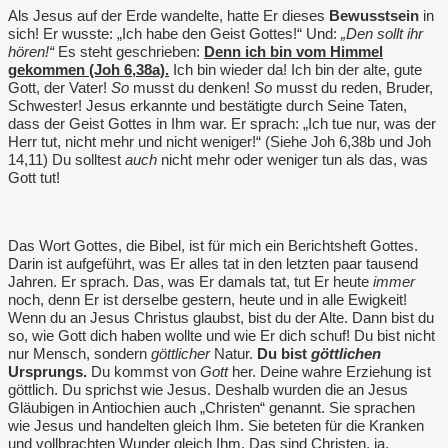
Als Jesus auf der Erde wandelte, hatte Er dieses
Bewusstsein
in
sich! Er wusste: „Ich habe den Geist Gottes!“ Und:
„Den sollt ihr
hören!“
Es steht geschrieben:
Denn ich bin vom Himmel
gekommen (Joh 6,38a).
Ich bin wieder da! Ich bin der alte, gute
Gott, der Vater!
So
musst du denken!
So
musst du reden, Bruder,
Schwester! Jesus erkannte und bestätigte durch Seine Taten,
dass der Geist Gottes in Ihm war. Er sprach: „Ich tue nur, was der
Herr tut, nicht mehr und nicht weniger!“ (Siehe Joh 6,38b und Joh
14,11) Du solltest
auch
nicht mehr oder weniger tun als das, was
Gott tut!
Das Wort Gottes, die Bibel, ist für mich ein Berichtsheft Gottes.
Darin ist aufgeführt, was Er alles tat in den letzten paar tausend
Jahren. Er sprach. Das, was Er damals tat, tut Er heute
immer
noch, denn Er ist derselbe gestern, heute und in alle Ewigkeit!
Wenn du an Jesus Christus glaubst, bist du der Alte. Dann bist du
so, wie Gott dich haben wollte und wie Er dich schuf! Du bist nicht
nur Mensch, sondern
göttlicher
Natur.
Du bist
göttlichen
Ursprungs.
Du kommst von
Gott
her. Deine wahre Erziehung ist
göttlich. Du sprichst wie Jesus. Deshalb wurden die an Jesus
Gläubigen in Antiochien auch „Christen“ genannt. Sie sprachen
wie Jesus und handelten gleich Ihm. Sie beteten für die Kranken
und vollbrachten Wunder gleich Ihm. Das sind Christen, ja.