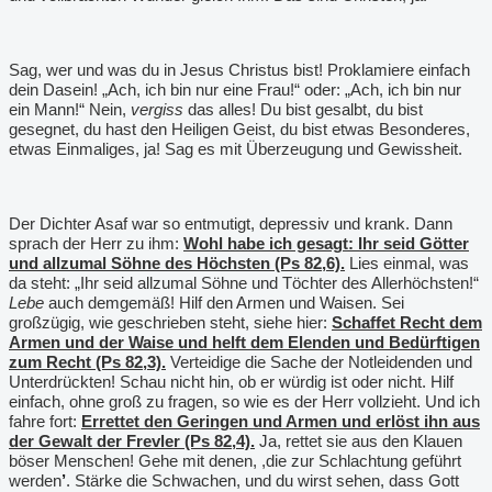
Sag, wer und was du in Jesus Christus bist! Proklamiere einfach
dein Dasein! „Ach, ich bin nur eine Frau!“ oder: „Ach, ich bin nur
ein Mann!“ Nein,
vergiss
das alles! Du bist gesalbt, du bist
gesegnet, du hast den Heiligen Geist, du bist etwas Besonderes,
etwas Einmaliges, ja! Sag es mit Überzeugung und Gewissheit.
Der Dichter Asaf war so entmutigt, depressiv und krank. Dann
sprach der Herr zu ihm:
Wohl habe ich gesagt: Ihr seid Götter
und allzumal Söhne des Höchsten (Ps 82,6).
Lies einmal, was
da steht: „Ihr seid allzumal Söhne und Töchter des Allerhöchsten!“
Lebe
auch demgemäß! Hilf den Armen und Waisen. Sei
großzügig, wie geschrieben steht, siehe hier:
Schaffet Recht dem
Armen und der Waise und helft dem Elenden und Bedürftigen
zum Recht (Ps 82,3).
Verteidige die Sache der Notleidenden und
Unterdrückten! Schau nicht hin, ob er würdig ist oder nicht. Hilf
einfach, ohne groß zu fragen, so wie es der Herr vollzieht. Und ich
fahre fort:
Errettet den Geringen und Armen und erlöst ihn aus
der Gewalt der Frevler (Ps 82,4).
Ja, rettet sie aus den Klauen
böser Menschen! Gehe mit denen, ,die zur Schlachtung geführt
werden
’
. Stärke die Schwachen, und du wirst sehen, dass Gott