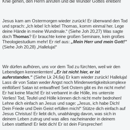
Knie gehen, den Herrn anrufen und die Wunder Gottes erleben!
Jesus kam am Ostermorgen wieder zurück! Er überwand den Tod
und sprach: „Ich lebe! Ich lebe! Thomas, komm einmal her. Lege
deine Hände in meine Wundmale.“ (Siehe Joh 20,27) Was sagte
doch
Thomas
? Er brauchte keine großen Seminare, kein großes
Theologiestudium mehr! Er rief aus:
„Mein Herr und mein Gott!“
(Siehe Joh 20,28) „Halleluja!“
Wir dürfen aufhören, uns vor dem Tod zu fürchten, weil wir den
Lebendigen kennenlernten!
„Er ist nicht hier, er ist
auferstanden.“
(Siehe Lk 24,6a) Er kam wieder zurück! Halleluja!
Lass dir von Satan weder Angst noch Minderwertigkeitskomplexe
einflößen! Satan ist entwaffnet! Seit Ostern gibt es ihn nicht mehr!
Er hat keine Macht! Er ist verbannt in die Hölle, ins unterste
Verlies! Tod, Teufel und Hölle können dich nicht mehr bedrohen!
Lehne dich einfach an Jesus und sage: „Jesus, ich habe Dich!
Dein Friede und Dein Geist erfüllen mich!“ Stütze dich einfach auf
Jesus Christus! Er liebt dich, unabhängig davon, was sich in
deinem Leben zutrug und was alles nacheinander in deinem
Leben stattfand! Er liebt dich! Er ist dein Fürsprecher!