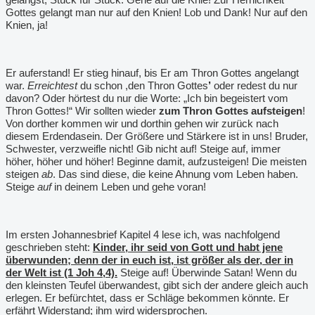
Gottes gelangt man nur auf den Knien! Lob und Dank! Nur auf den
Knien, ja!
Er auferstand! Er stieg hinauf, bis Er am Thron Gottes angelangt
war.
Erreichtest
du schon ,den Thron Gottes
’
oder redest du nur
davon? Oder hörtest du nur die Worte: „Ich bin begeistert vom
Thron Gottes!“ Wir sollten wieder
zum Thron Gottes aufsteigen
!
Von dorther kommen wir und dorthin gehen wir zurück nach
diesem Erdendasein. Der Größere und Stärkere ist in uns! Bruder,
Schwester, verzweifle nicht! Gib nicht auf! Steige auf, immer
höher, höher und höher! Beginne damit, aufzusteigen! Die meisten
steigen
ab
. Das sind diese, die keine Ahnung vom Leben haben.
Steige
auf
in deinem Leben und gehe voran!
Im ersten Johannesbrief Kapitel 4 lese ich, was nachfolgend
geschrieben steht:
Kinder, ihr seid von Gott und habt jene
überwunden; denn der in euch ist, ist größer als der, der in
der Welt ist (1 Joh 4,4).
Steige auf! Überwinde Satan! Wenn du
den kleinsten Teufel überwandest, gibt sich der andere gleich auch
erlegen. Er befürchtet, dass er Schläge bekommen könnte. Er
erfährt Widerstand; ihm wird widersprochen.