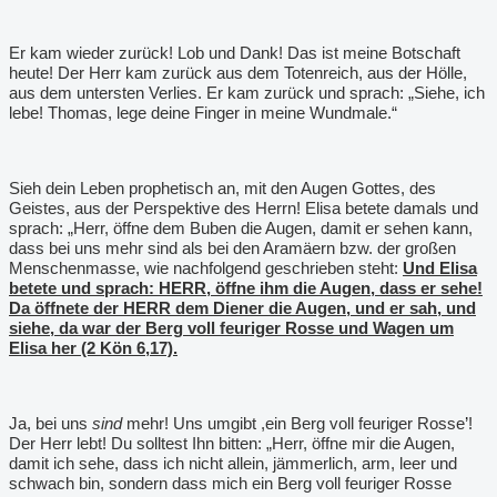
Er kam wieder zurück! Lob und Dank! Das ist meine Botschaft
heute! Der Herr kam zurück aus dem Totenreich, aus der Hölle,
aus dem untersten Verlies. Er kam zurück und sprach: „Siehe, ich
lebe! Thomas, lege deine Finger in meine Wundmale.“
Sieh dein Leben prophetisch an, mit den Augen Gottes, des
Geistes, aus der Perspektive des Herrn! Elisa betete damals und
sprach: „Herr, öffne dem Buben die Augen, damit er sehen kann,
dass bei uns mehr sind als bei den Aramäern bzw. der großen
Menschenmasse, wie nachfolgend geschrieben steht:
Und Elisa
betete und sprach: HERR, öffne ihm die Augen, dass er sehe!
Da öffnete der HERR dem Diener die Augen, und er sah, und
siehe, da war der Berg voll feuriger Rosse und Wagen um
Elisa her (2 Kön 6,17).
Ja, bei uns
sind
mehr! Uns umgibt ,ein Berg voll feuriger Rosse
’
!
Der Herr lebt! Du solltest Ihn bitten: „Herr, öffne mir die Augen,
damit ich sehe, dass ich nicht allein, jämmerlich, arm, leer und
schwach bin, sondern dass mich ein Berg voll feuriger Rosse