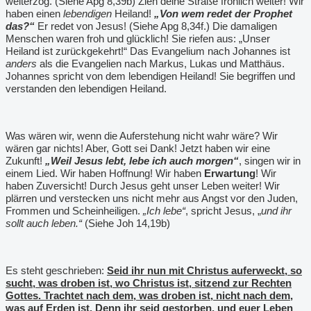
weiterzog. (Siehe Apg 8,39b) Zieh deine Straße fröhlich weiter! Wir
haben einen
lebendigen
Heiland!
„Von wem redet der Prophet
das?“
Er redet von Jesus! (Siehe Apg 8,34f.) Die damaligen
Menschen waren froh und glücklich! Sie riefen aus: „Unser
Heiland ist zurückgekehrt!“ Das Evangelium nach Johannes ist
anders
als die Evangelien nach Markus, Lukas und Matthäus.
Johannes spricht von dem lebendigen Heiland! Sie begriffen und
verstanden den lebendigen Heiland.
Was wären wir, wenn die Auferstehung nicht wahr wäre? Wir
wären gar nichts! Aber, Gott sei Dank! Jetzt haben wir eine
Zukunft!
„Weil Jesus lebt, lebe ich auch morgen“
, singen wir in
einem Lied. Wir haben Hoffnung! Wir haben
Erwartung
! Wir
haben Zuversicht! Durch Jesus geht unser Leben weiter! Wir
plärren und verstecken uns nicht mehr aus Angst vor den Juden,
Frommen und Scheinheiligen.
„Ich lebe“
, spricht Jesus, „
und ihr
sollt auch leben.“
(Siehe Joh 14,19b)
Es steht geschrieben:
Seid ihr nun mit Christus auferweckt, so
sucht, was droben ist, wo Christus ist, sitzend zur Rechten
Gottes. Trachtet nach dem, was droben ist, nicht nach dem,
was auf Erden ist. Denn ihr seid gestorben, und euer Leben