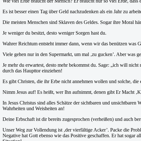
Wie viel Erde braucht der Mensch? Er braucht nur so viel Erde, dass 
Es ist besser einen Tag über Geld nachzudenken als ein Jahr zu arbeit
Die meisten Menschen sind Sklaven des Geldes. Sogar ihre Moral hä
Je weniger du besitzt, desto weniger Sorgen hast du.
Wahrer Reichtum entsteht immer dann, wenn wir das benützen was Go
Viele gehen nur in den Supermarkt, um mal ‚zu gucken’. Aber was g
Je mehr du erwartest, desto mehr bekommst du. Sage: „ich will nicht 
durch das Haupttor einziehen!
Es gibt Christen, die ihr Erbe nicht annehmen wollen und solche, die e
Nimm Jesus auf! Es heißt, wer Ihn aufnimmt, denen gibt Er Macht ‚Kin
In Jesus Christus sind alles Schätze der sichtbaren und unsichtbaren
Wahrheiten und Weisheiten an!
Deine Erbschaft ist dir bereits zugesprochen (verheißen) und auch ber
Unser Weg zur Vollendung ist ‚der vierfältige Acker’. Packe die Prob
Negative hat Gott ebenso wie das Positive geschaffen. Er hat sogar al