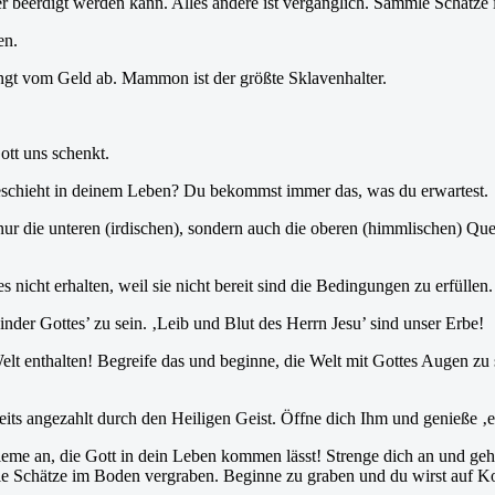
er beerdigt werden kann. Alles andere ist vergänglich. Sammle Schätze 
en.
ngt vom Geld ab. Mammon ist der größte Sklavenhalter.
tt uns schenkt.
eschieht in deinem Leben? Du bekommst immer das, was du erwartest.
nur die unteren (irdischen), sondern auch die oberen (himmlischen) Que
s nicht erhalten, weil sie nicht bereit sind die Bedingungen zu erfüllen
der Gottes’ zu sein. ‚Leib und Blut des Herrn Jesu’ sind unser Erbe!
 Welt enthalten! Begreife das und beginne, die Welt mit Gottes Augen z
eits angezahlt durch den Heiligen Geist. Öffne dich Ihm und genieße ‚e
leme an, die Gott in dein Leben kommen lässt! Strenge dich an und geh
le Schätze im Boden vergraben. Beginne zu graben und du wirst auf Kohl