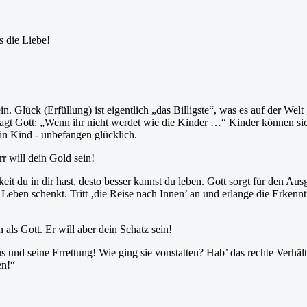
s die Liebe!
sein. Glück (Erfüllung) ist eigentlich „das Billigste“, was es auf der W
sagt Gott: „Wenn ihr nicht werdet wie die Kinder …“ Kinder können sic
ein Kind - unbefangen glücklich.
r will dein Gold sein!
t du in dir hast, desto besser kannst du leben. Gott sorgt für den Aus
 Leben schenkt. Tritt ‚die Reise nach Innen’ an und erlange die Erkennt
als Gott. Er will aber dein Schatz sein!
nd seine Errettung! Wie ging sie vonstatten? Hab’ das rechte Verhältni
en!“