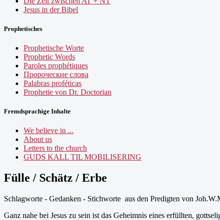
Die Zeit zwischen AT + NT
Jesus in der Bibel
Prophetisches
Prophetische Worte
Prophetic Words
Paroles prophétiques
Пророческие слова
Palabras proféticas
Prophetie von Dr. Doctorian
Fremdsprachige Inhalte
We believe in ...
About us
Letters to the church
GUDS KALL TIL MOBILISERING
Fülle / Schätz / Erbe
Schlagworte - Gedanken - Stichworte aus den Predigten von Joh.W
Ganz nahe bei Jesus zu sein ist das Geheimnis eines erfüllten, gottsel