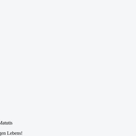
.Matutis
igen Lebens!