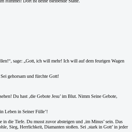
im Himmel! Dort ist deine bleibende Stätte.
llen!“, sage: „Gott, ich will mehr! Ich will auf dem feurigen Wagen
. Sei gehorsam und fürchte Gott!
u sehen! Du hast ‚die Gebote Jesu’ im Blut. Nimm Seine Gebote,
in Leben in Seiner Fülle’!
e in die Tiefe. Du musst zuvor absteigen und ‚im Minus’ sein. Das
e, Sieg, Herrlichkeit, Diamanten stoßen. Sei ‚stark in Gott’ in jeder