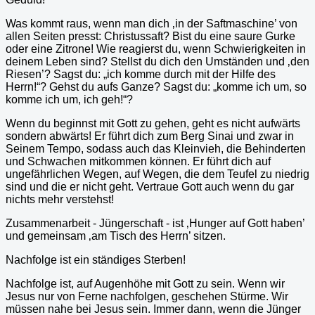
Was kommt raus, wenn man dich ‚in der Saftmaschine’ von
allen Seiten presst: Christussaft? Bist du eine saure Gurke
oder eine Zitrone! Wie reagierst du, wenn Schwierigkeiten in
deinem Leben sind? Stellst du dich den Umständen und ‚den
Riesen’? Sagst du: „ich komme durch mit der Hilfe des
Herrn!“? Gehst du aufs Ganze? Sagst du: „komme ich um, so
komme ich um, ich geh!“?
Wenn du beginnst mit Gott zu gehen, geht es nicht aufwärts
sondern abwärts! Er führt dich zum Berg Sinai und zwar in
Seinem Tempo, sodass auch das Kleinvieh, die Behinderten
und Schwachen mitkommen können. Er führt dich auf
ungefährlichen Wegen, auf Wegen, die dem Teufel zu niedrig
sind und die er nicht geht. Vertraue Gott auch wenn du gar
nichts mehr verstehst!
Zusammenarbeit - Jüngerschaft - ist ‚Hunger auf Gott haben’
und gemeinsam ‚am Tisch des Herrn’ sitzen.
Nachfolge ist ein ständiges Sterben!
Nachfolge ist, auf Augenhöhe mit Gott zu sein. Wenn wir
Jesus nur von Ferne nachfolgen, geschehen Stürme. Wir
müssen nahe bei Jesus sein. Immer dann, wenn die Jünger