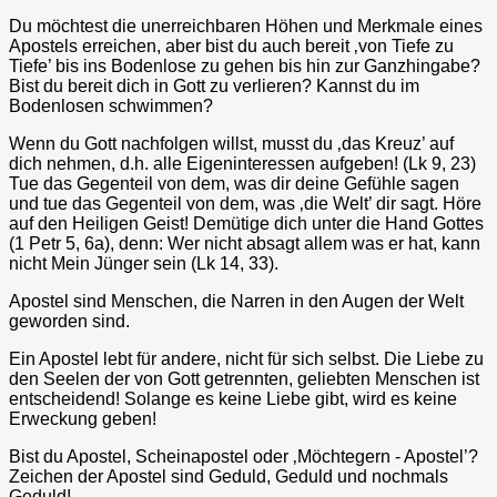
Du möchtest die unerreichbaren Höhen und Merkmale eines
Apostels erreichen, aber bist du auch bereit ‚von Tiefe zu
Tiefe’ bis ins Bodenlose zu gehen bis hin zur Ganzhingabe?
Bist du bereit dich in Gott zu verlieren? Kannst du im
Bodenlosen schwimmen?
Wenn du Gott nachfolgen willst, musst du ‚das Kreuz’ auf
dich nehmen, d.h. alle Eigeninteressen aufgeben! (Lk 9, 23)
Tue das Gegenteil von dem, was dir deine Gefühle sagen
und tue das Gegenteil von dem, was ‚die Welt’ dir sagt. Höre
auf den Heiligen Geist! Demütige dich unter die Hand Gottes
(1 Petr 5, 6a), denn: Wer nicht absagt allem was er hat, kann
nicht Mein Jünger sein (Lk 14, 33).
Apostel sind Menschen, die Narren in den Augen der Welt
geworden sind.
Ein Apostel lebt für andere, nicht für sich selbst. Die Liebe zu
den Seelen der von Gott getrennten, geliebten Menschen ist
entscheidend! Solange es keine Liebe gibt, wird es keine
Erweckung geben!
Bist du Apostel, Scheinapostel oder ‚Möchtegern - Apostel’?
Zeichen der Apostel sind Geduld, Geduld und nochmals
Geduld!