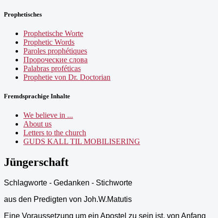
Prophetisches
Prophetische Worte
Prophetic Words
Paroles prophétiques
Пророческие слова
Palabras proféticas
Prophetie von Dr. Doctorian
Fremdsprachige Inhalte
We believe in ...
About us
Letters to the church
GUDS KALL TIL MOBILISERING
Jüngerschaft
Schlagworte - Gedanken - Stichworte
aus den Predigten von Joh.W.Matutis
Eine Voraussetzung um ein Apostel zu sein ist, von Anfang