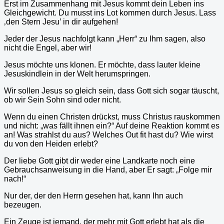
Erst im Zusammenhang mit Jesus kommt dein Leben ins
Gleichgewicht. Du musst ins Lot kommen durch Jesus. Lass
‚den Stern Jesu’ in dir aufgehen!
Jeder der Jesus nachfolgt kann „Herr“ zu Ihm sagen, also
nicht die Engel, aber wir!
Jesus möchte uns klonen. Er möchte, dass lauter kleine
Jesuskindlein in der Welt herumspringen.
Wir sollen Jesus so gleich sein, dass Gott sich sogar täuscht,
ob wir Sein Sohn sind oder nicht.
Wenn du einen Christen drückst, muss Christus rauskommen
und nicht: „was fällt ihnen ein?“ Auf deine Reaktion kommt es
an! Was strahlst du aus? Welches Out fit hast du? Wie wirst
du von den Heiden erlebt?
Der liebe Gott gibt dir weder eine Landkarte noch eine
Gebrauchsanweisung in die Hand, aber Er sagt: „Folge mir
nach!“
Nur der, der den Herrn gesehen hat, kann Ihn auch
bezeugen.
Ein Zeuge ist jemand, der mehr mit Gott erlebt hat als die