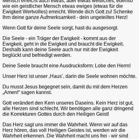
Mensch erreicht auch etwas, aber etwas weltliches, ebenso
wie ein geistlicher Mensch etwas ewiges (etwas für die
Ewigkeit Wertvolles) erreicht. Wende dich Gott zu! Schenke
Ihm deine ganze Aufmerksamkeit - dein ungeteiltes Herz!
Wenn Gott für deine Seele sorgt, hast du ausgesorgt.
Die Seele - ein Träger der Ewigkeit - kommt aus der
Ewigkeit, geht in die Ewigkeit und braucht die Ewigkeit.
Deshalb kann deine Seele auch nur mit der Ewigkeit
beglückt und befriedigt werden.
Deine Seele braucht eine Ausdrucksform: Lobe den Herrn!
Unser Herz ist unser ‚Haus’, darin die Seele wohnen möchte.
Du musst Jesus begegnet sein, damit du mit dem Herzen
„Amen!“ sagen kannst.
Gott verändert den Kern unseres Daseins. Kein Herz ist gut,
alle Herzen sind schlecht. Wir benötigen alle ganz dringend
die Korrekturen Gottes durch den Heiligen Geist!
Das Herz sagt uns immer die Wahrheit. Wenn wir auf das
Herz hören, das voll Heiligen Geistes ist, werden wir die
Wahrheit erkennen. Die Wahrheit macht uns frei - wir sind