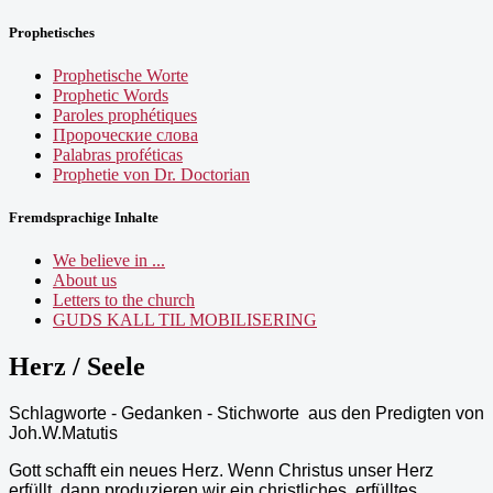
Prophetisches
Prophetische Worte
Prophetic Words
Paroles prophétiques
Пророческие слова
Palabras proféticas
Prophetie von Dr. Doctorian
Fremdsprachige Inhalte
We believe in ...
About us
Letters to the church
GUDS KALL TIL MOBILISERING
Herz / Seele
Schlagworte - Gedanken - Stichworte aus den Predigten von
Joh.W.Matutis
Gott schafft ein neues Herz. Wenn Christus unser Herz
erfüllt, dann produzieren wir ein christliches, erfülltes,