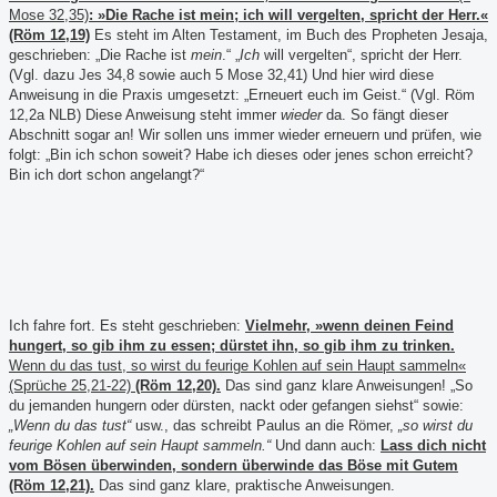
Mose 32,35)
: »Die Rache ist mein; ich will vergelten, spricht der Herr.«
(Röm 12,19)
Es steht im Alten Testament, im Buch des Propheten Jesaja,
geschrieben: „Die Rache ist
mein
.“ „
Ich
will vergelten“, spricht der Herr.
(Vgl. dazu Jes 34,8 sowie auch 5 Mose 32,41) Und hier wird diese
Anweisung in die Praxis umgesetzt: „Erneuert euch im Geist.“ (Vgl. Röm
12,2a NLB) Diese Anweisung steht immer
wieder
da. So fängt dieser
Abschnitt sogar an! Wir sollen uns immer wieder erneuern und prüfen, wie
folgt: „Bin ich schon soweit? Habe ich dieses oder jenes schon erreicht?
Bin ich dort schon angelangt?“
Ich fahre fort. Es steht geschrieben:
Vielmehr, »wenn deinen Feind
hungert, so gib ihm zu essen; dürstet ihn, so gib ihm zu trinken.
Wenn du das tust, so wirst du feurige Kohlen auf sein Haupt sammeln«
(Sprüche 25,21-22)
(Röm 12,20).
Das sind ganz klare Anweisungen! „So
du jemanden hungern oder dürsten, nackt oder gefangen siehst“ sowie:
„Wenn du das tust“
usw., das schreibt Paulus an die Römer,
„so wirst du
feurige Kohlen auf sein Haupt sammeln.“
Und dann auch:
Lass dich nicht
vom Bösen überwinden, sondern überwinde das Böse mit Gutem
(Röm 12,21).
Das sind ganz klare, praktische Anweisungen.