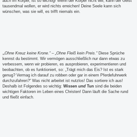
auch im Körper, ist so wichtig! Wenn der Körper nicht will, kann der Geist
tausendmal wollen, er wird nichts erreichen! Deine Seele kann sich
wünschen, was sie will, es trifft niemals ein.
„
Ohne Kreuz keine Krone.“ – „Ohne Fleiß kein Preis.“
Diese Sprüche
kennst du bestimmt. Wir vermögen ausschließlich nur dann etwas zu
verbessern, wenn wir probieren, es ausprobieren, experimentieren und
beobachten, ob es funktioniert, so: „Trägt mich das Eis? Ist es stark
genug? Vermag ich darauf zu robben oder gar in einem Pferdefuhrwerk
durchzufahren?“ Was nicht arbeitet ist nutzlos! Das sortiere ich aus!
Deshalb ist Folgendes so wichtig:
Wissen
und
Tun
sind die beiden
wichtigen Faktoren im Leben eines Christen! Dann läuft die Sache rund
und fließt einfach.