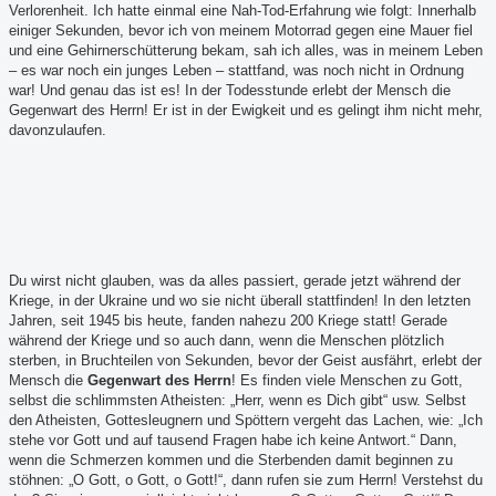
Verlorenheit. Ich hatte einmal eine Nah-Tod-Erfahrung wie folgt: Innerhalb
einiger Sekunden, bevor ich von meinem Motorrad gegen eine Mauer fiel
und eine Gehirnerschütterung bekam, sah ich alles, was in meinem Leben
– es war noch ein junges Leben – stattfand, was noch nicht in Ordnung
war! Und genau das ist es! In der Todesstunde erlebt der Mensch die
Gegenwart des Herrn! Er ist in der Ewigkeit und es gelingt ihm nicht mehr,
davonzulaufen.
Du wirst nicht glauben, was da alles passiert, gerade jetzt während der
Kriege, in der Ukraine und wo sie nicht überall stattfinden! In den letzten
Jahren, seit 1945 bis heute, fanden nahezu 200 Kriege statt! Gerade
während der Kriege und so auch dann, wenn die Menschen plötzlich
sterben, in Bruchteilen von Sekunden, bevor der Geist ausfährt, erlebt der
Mensch die
Gegenwart des Herrn
! Es finden viele Menschen zu Gott,
selbst die schlimmsten Atheisten: „Herr, wenn es Dich gibt“ usw. Selbst
den Atheisten, Gottesleugnern und Spöttern vergeht das Lachen, wie: „Ich
stehe vor Gott und auf tausend Fragen habe ich keine Antwort.“ Dann,
wenn die Schmerzen kommen und die Sterbenden damit beginnen zu
stöhnen: „O Gott, o Gott, o Gott!“, dann rufen sie zum Herrn! Verstehst du