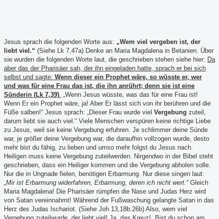
Jesus sprach die folgenden Worte aus:
„Wem viel vergeben ist, der
liebt viel.“
(Siehe Lk 7,47a) Denke an Maria Magdalena in Betanien. Über
sie wurden die folgenden Worte laut, die geschrieben stehen siehe hier:
Da
aber das der Pharisäer sah, der ihn eingeladen hatte, sprach er bei sich
selbst und sagte:
Wenn dieser ein Prophet wäre, so wüsste er, wer
und was für eine Frau das ist, die ihn anrührt; denn sie ist eine
Sünderin (Lk 7,39)
.
„Wenn Jesus wüsste, was das für eine Frau ist!
Wenn Er ein Prophet wäre, ja! Aber Er lässt sich von ihr berühren und die
Füße salben!“ Jesus sprach: „Dieser Frau wurde viel
Vergebung
zuteil,
darum liebt sie auch viel.“ Viele Menschen verspüren keine richtige Liebe
zu Jesus, weil sie keine Vergebung erfuhren. Je schlimmer deine Sünde
war, je größer deine Vergebung war, die daraufhin vollzogen wurde, desto
mehr bist du fähig, zu lieben und umso mehr folgst du Jesus nach.
Heiligen muss keine Vergebung zuteilwerden. Nirgendwo in der Bibel steht
geschrieben, dass ein Heiliger kommen und die Vergebung abholen solle.
Nur die in Ungnade fielen, benötigen Erbarmung. Nur diese singen laut:
„Mir ist Erbarmung widerfahren, Erbarmung, deren ich nicht wert.“
Gleich
Maria Magdalena! Die Pharisäer rümpfen die Nase und Judas Herz wird
von Satan vereinnahmt! Während der Fußwaschung gelangte Satan in das
Herz des Judas Ischariot. (Siehe Joh 13,18b.26b) Also, wem viel
Vergebung zuteilwurde, der liebt viel! Ja, das Kreuz! ,Bist du schon am