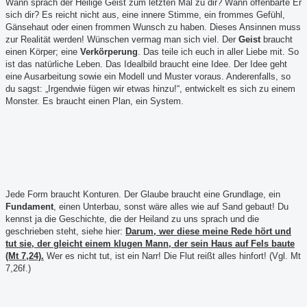
Wann sprach der Heilige Geist zum letzten Mal zu dir? Wann offenbarte Er
sich dir? Es reicht nicht aus, eine innere Stimme, ein frommes Gefühl,
Gänsehaut oder einen frommen Wunsch zu haben. Dieses Ansinnen muss
zur Realität werden! Wünschen vermag man sich viel. Der
Geist
braucht
einen Körper; eine
Verkörperung
. Das teile ich euch in aller Liebe mit. So
ist das natürliche Leben. Das Idealbild braucht eine Idee. Der Idee geht
eine Ausarbeitung sowie ein Modell und Muster voraus. Anderenfalls, so
du sagst: „Irgendwie fügen wir etwas hinzu!“, entwickelt es sich zu einem
Monster. Es braucht einen Plan, ein System.
Jede Form braucht Konturen. Der Glaube braucht eine Grundlage, ein
Fundament
, einen Unterbau, sonst wäre alles wie auf Sand gebaut! Du
kennst ja die Geschichte, die der Heiland zu uns sprach und die
geschrieben steht, siehe hier:
Darum, wer diese meine Rede hört und
tut sie, der gleicht einem klugen Mann, der sein Haus auf Fels baute
(Mt 7,24).
Wer es nicht tut, ist ein Narr! Die Flut reißt alles hinfort! (Vgl. Mt
7,26f.)