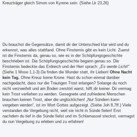
Kreuzträger gleich Simon von Kyrene sein. (Siehe Lk 23,26)
Du brauchst die Gegensätze, damit dir der Unterschied klar wird und du
erkennst, was alles stattfand. Ohne Finsternis gibt es kein Licht. Zuerst
ist die Finsternis da, genau so, wie es in der Schöpfungsgeschichte
beschrieben ist. Die Schöpfungsgeschichte begann genau so. Die
Finsternis bedeckte das Erdreich und der Herr sprach:
„Es werde Licht!“
(Siehe 1 Mose 1,1-3)
Da
finden die Wunder statt, ihr Lieben!
Ohne Nacht
kein Tag.
Ohne Kreuz keine Krone. Hast du schon einmal darüber
nachgedacht, dass nur die Traurigen Trost erlangen? Solange du noch
nicht verzweifelt und am Boden zerstört warst, hilft dir keiner. Dir vermag
kein Trost verliehen zu werden. Gesegnete und zufriedene Menschen
brauchen keinen Trost, aber die unglücklichen! „Nur Sündern kann
vergeben werden“, ist im Wort Gottes aufgezeigt. (Siehe Joh 8,7ff.) Viele
verstanden die Vergebung nicht, weil sie nicht in Sünde fielen! Erst
nachdem
du tief in die Sünde fielst und im Schlamassel steckst, vermagst
du nun Vergebung zu erleben und zu erfahren!