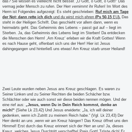
das? Sie wissen es vielleicht nicht besser. „O Gott, o Gott, o Gott!“ Das
vermag jeder Mensch zu rufen. Der Herr
vernimmt
ihr Rufen! Im Wort des
Herrn ist Folgendes aufgezeigt: Es steht geschrieben:
Ruf mich am Tage
der Not; dann rette ich dich
und du wirst mich ehren
(Ps 50,15
EU
).
Das
steht in der Heiligen Schrift. Das geschieht vor allem dann, wenn es
heimwärts geht. Das Geheimnis des Lebens – passt gut auf – liegt im
Sterben. Ja, das Geheimnis des Lebens liegt im Sterben! Da entdecken
die Menschen den Herrn! ,Am Kreuz‘ erleben wir die Kraft Gottes! Wenn
es nach Hause geht, offenbart sich uns der Herr! Hier ist Jesus
dahingegangen und hinterließ uns etwas! Am Kreuz starb unser Heiland!
Zwei Leute wurden neben Jesus ans Kreuz geschlagen. Es waren zu
Seiner Linken und zu Seiner Rechten die beiden Schächer bzw.
Schlächter oder wie auch sonst wir diese beiden nennen mögen. Und der
eine rief aus:
„Jesus, wenn Du in Dein Reich kommst, denke an
mich!“
(Siehe Lk 23,42) Und Jesus erwiderte: „Ja, ich will deiner
gedenken, wenn ich Zutritt zu meinem Reich habe.“ (Vgl. Lk 23,43) Der
Herr denkt an uns ,wenn wir am Kreuz hängen‘! Das Kreuz öffnet uns den
Himmel! Erst durch das Kreuz erinnert sich der Herr an uns! Ja, dieses
Kreuz, welches Jesus Durchtritt verschaffte! Preis Gott! Tröste dich! Er