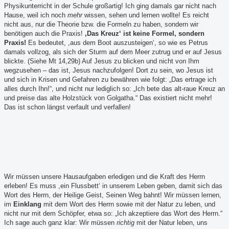
Physikunterricht in der Schule großartig! Ich ging damals gar nicht nach
Hause, weil ich noch
mehr
wissen, sehen und lernen wollte! Es reicht
nicht aus, nur die Theorie bzw. die Formeln zu haben, sondern wir
benötigen auch die Praxis!
,Das Kreuz‘ ist keine Formel, sondern
Praxis!
Es bedeutet, ,aus dem Boot auszusteigen‘, so wie es Petrus
damals vollzog, als sich der Sturm auf dem Meer zutrug und er auf Jesus
blickte. (Siehe Mt 14,29b) Auf Jesus zu blicken und nicht von Ihm
wegzusehen – das ist, Jesus nachzufolgen! Dort zu sein, wo Jesus ist
und sich in Krisen und Gefahren zu bewähren wie folgt: „Das ertrage ich
alles durch Ihn!“, und nicht nur lediglich so: „Ich bete das alt-raue Kreuz an
und preise das alte Holzstück von Golgatha.“ Das existiert nicht mehr!
Das ist schon längst verfault und verfallen!
Wir müssen unsere Hausaufgaben erledigen und die Kraft des Herrn
erleben! Es muss ,ein Flussbett‘ in unserem Leben geben, damit sich das
Wort des Herrn, der Heilige Geist, Seinen Weg bahnt! Wir müssen lernen,
im
Einklang
mit dem Wort des Herrn sowie mit der Natur zu leben, und
nicht nur mit dem Schöpfer, etwa so: „Ich akzeptiere das Wort des Herrn.“
Ich sage auch ganz klar: Wir müssen
richtig
mit der Natur leben, uns