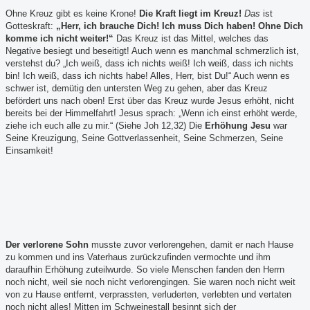
Ohne Kreuz gibt es keine Krone!
Die Kraft liegt im Kreuz!
Das
ist
Gotteskraft:
„Herr, ich brauche Dich! Ich muss Dich haben! Ohne Dich
komme ich nicht weiter!“
Das Kreuz ist das Mittel, welches das
Negative besiegt und beseitigt! Auch wenn es manchmal schmerzlich ist,
verstehst du? „Ich weiß, dass ich nichts weiß! Ich weiß, dass ich nichts
bin! Ich weiß, dass ich nichts habe! Alles, Herr, bist Du!“ Auch wenn es
schwer ist, demütig den untersten Weg zu gehen, aber das Kreuz
befördert uns nach oben! Erst über das Kreuz wurde Jesus erhöht, nicht
bereits bei der Himmelfahrt! Jesus sprach: „Wenn ich einst erhöht werde,
ziehe ich euch alle zu mir.“ (Siehe Joh 12,32) Die
Erhöhung Jesu
war
Seine Kreuzigung, Seine Gottverlassenheit, Seine Schmerzen, Seine
Einsamkeit!
Der verlorene Sohn
musste zuvor verlorengehen, damit er nach Hause
zu kommen und ins Vaterhaus zurückzufinden vermochte und ihm
daraufhin Erhöhung zuteilwurde. So viele Menschen fanden den Herrn
noch nicht, weil sie noch nicht verlorengingen. Sie waren noch nicht weit
von zu Hause entfernt, verprassten, verluderten, verlebten und vertaten
noch nicht alles! Mitten im Schweinestall besinnt sich der