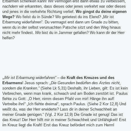
Erbarmen schenken kann! Wir vermögen erst dann etwas zu verbessern,
nachdem
wir erkannten, dass dieses oder jenes verkehrt war oder dieses
und jenes in die verkehrte Richtung verlief.
Wo gingst du deine eigenen
Wege?
Wo fielst du in Sünde? Wo gerietest du ins Elend? „Mir ist
Erbarmung widerfahren“. Du vermagst erst dann um Gnade zu bitten,
wenn du in der selbst verursachten Patsche sitzt und den Weg hinaus
nicht mehr findest.
Wo
bist du in Jammer gefallen? Wo kann dir der Herr
helfen?
„
Mir ist Erbarmung widerfahren“
– die
Kraft des Kreuzes und des
Erbarmens
! Jesus sprach:
„Die Gesunden bedürfen des Arztes nicht,
sondern die Kranken.“
(Siehe Lk 5,31) Deshalb, ihr Lieben, gilt: Es ist kein
Verbrechen, wenn man krank, schwach und am Boden zerstört ist. Paulus
flehte zu Gott: „O Herr, nimm diesen Pfahl von mir! Hänge ihn auf!
Vertreibe ihn!“ „Ich flehte dreimal“, sprach Paulus. (Siehe 2 Kor 12,8) Und
weißt du, was der Herr erwiderte? Lass dir in deiner Schwachheit an
meiner Gnade genügen.“ (Vgl. 2 Kor 12,9) Die Gnade ist genug! Das ist
das Kreuz! Der Herr hilft mir in meiner Schwachheit und Unfähigkeit! Erst
im Kreuz liegt die Kraft! Erst das Kreuz befördert mich zum Herrn!