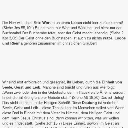
Der Herr will, dass Sein
Wort
in unserem
Leben
nicht leer zurückkommt!
(Siehe Jes 55,10f.) Es sei nicht nur Wort und Wirkung, und nicht nur der
Buchstabe! Der Buchstabe tötet, aber der Geist macht lebendig. (Siehe 2
Kor 3,6b) Der Geist ohne den Buchstaben ist auch zu nichts nütze.
Logos
und Rhema
gehören zusammen im christlichen Glauben!
Wir sind erst erfolgreich und gesegnet, ihr Lieben, durch die
Einheit von
Seele, Geist und Leib
. Manche sind töricht und rufen aus wie folgt:
„Wenn zwei oder drei in der Gebetsstunde, im Hauskreis o.Ä. eins werden,
findet die Erhörung unserer Gebete statt!“ (Siehe Mt 18,20) Das ist Unfug!
Das steht so nicht in der Heiligen Schrift! Diese
Deutung
ist verkehrt!
Seele, Geist und Leib – diese Trinität liegt im Menschen selbst vor! Wenn
diese Drei in Einheit mit dem Vater im Himmel, dem Heiligen Geist und
dem Herrn Jesus Christus sind,
dann
können wir bitten, was wir wollen
und es findet statt. (Siehe Joh 15,7) Diese Einheit, sowohl im Geist als