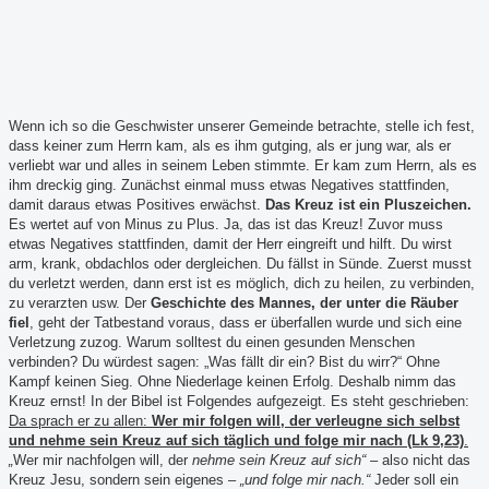
Wenn ich so die Geschwister unserer Gemeinde betrachte, stelle ich fest,
dass keiner zum Herrn kam, als es ihm gutging, als er jung war, als er
verliebt war und alles in seinem Leben stimmte. Er kam zum Herrn, als es
ihm dreckig ging. Zunächst einmal muss etwas Negatives stattfinden,
damit daraus etwas Positives erwächst.
Das Kreuz ist ein Pluszeichen.
Es wertet auf von Minus zu Plus. Ja, das ist das Kreuz! Zuvor muss
etwas Negatives stattfinden, damit der Herr eingreift und hilft. Du wirst
arm, krank, obdachlos oder dergleichen. Du fällst in Sünde. Zuerst musst
du verletzt werden, dann erst ist es möglich, dich zu heilen, zu verbinden,
zu verarzten usw. Der
Geschichte des Mannes, der unter die Räuber
fiel
, geht der Tatbestand voraus, dass er überfallen wurde und sich eine
Verletzung zuzog. Warum solltest du einen gesunden Menschen
verbinden? Du würdest sagen: „Was fällt dir ein? Bist du wirr?“ Ohne
Kampf keinen Sieg. Ohne Niederlage keinen Erfolg. Deshalb nimm das
Kreuz ernst! In der Bibel ist Folgendes aufgezeigt.
Es steht geschrieben:
Da sprach er zu allen:
Wer mir folgen will, der verleugne sich selbst
und nehme sein Kreuz auf sich täglich und folge mir nach (Lk 9,23)
.
„
Wer mir nachfolgen will, der
nehme sein Kreuz auf sich“
– also nicht das
Kreuz Jesu, sondern sein eigenes –
„und folge mir nach.“
Jeder soll ein