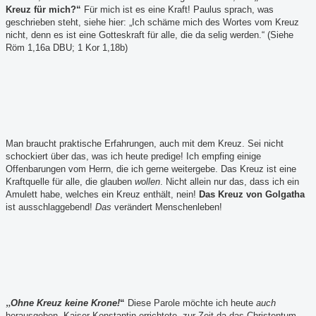
Kreuz für mich?“
Für mich ist es eine Kraft! Paulus sprach, was
geschrieben steht, siehe hier: „Ich schäme mich des Wortes vom Kreuz
nicht, denn es ist eine Gotteskraft für alle, die da selig werden.“ (Siehe
Röm 1,16a DBU; 1 Kor 1,18b)
Man braucht praktische Erfahrungen, auch mit dem Kreuz. Sei nicht
schockiert über das, was ich heute predige! Ich empfing einige
Offenbarungen vom Herrn, die ich gerne weitergebe. Das Kreuz ist eine
Kraftquelle für alle, die glauben
wollen
. Nicht allein nur das, dass ich ein
Amulett habe, welches ein Kreuz enthält, nein!
Das Kreuz von Golgatha
ist ausschlaggebend!
Das
verändert Menschenleben!
„
Ohne Kreuz keine Krone!
“
Diese Parole möchte ich heute
auch
herausgeben. Kaiser Konstantin errichtete, zur Zeit da das Christentum