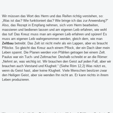
Wir müssen das Wort des Herrn und das Reifen richtig verstehen, so:
„Was ist das? Wie funktioniert das? Wie bringe ich das zur Anwendung?“
Also, das Rezept in Empfang nehmen, sich vom Herrn bearbeiten,
massieren und bedienen lassen und am eigenen Leib erfahren, wie wohl
das tut! Das Kreuz muss man am eigenen Leib erfahren und spüren! Es
muss am eigenen Leib wahrgenommen werden, gleich dem, wie man
Zeltbau
betreibt. Das Zelt ist nicht mehr als ein Lappen, aber es braucht
Pflöcke. So gleicht das Kreuz auch einem Pflock, der ein Dach über mein
Leben spannt. Die Planen werden von Pfählen getragen bei einem Zelt.
Paulus war ein Tuch- und Zeltmacher. Deshalb schreibt er an die Römer:
„Nehmt an, was wichtig ist. Wir brauchen den Geist auf jeden Fall, aber wir
brauchen auch Verstand und Klugheit.“ (Siehe Röm 12,2) Was nützt es,
wenn du Geist hast, aber keine Klugheit. Viele Menschen besitzen zwar
den Heiligen Geist, aber sie wenden Ihn nicht an. Er kann nichts in ihrem
Leben produzieren.