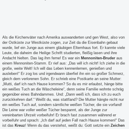
Als die Kirchenväter nach Amerika auswanderten und gen West, also von
der Ostküste zur Westküste zogen, zur Zeit da die Eisenbahn gebaut
wurde, lief ein Junge aus einem gläubigen Elternhaus fort. Er kannte viele
Leute, die daheim die Heilige Schrift studierten, fleißig lasen und ihre
Andacht hielten. Das lag ihm ferne! Es war ein
Mennoniten-Bruder
aus
einem Mennoniten-Stamm. Er rief aus: „Das will ich
nicht
! Ich ziehe in die
große, weite Welt! Ich will das Leben kennenlernen, genießen und
ausleben!“ Er zog los und irgendwann überfiel ihn ein so großer Schmerz,
gleich dem verlorenen Sohn. Er schrieb eine Postkarte an seine Mutter:
„Mutti, darf ich nach Hause kommen? So du es mir erlaubst, hänge bitte
ein weißes Tuch an die Wäscheleine“, denn seine Familie wohnte schräg
gegenüber eines Bahndammes. Und: „Dann weiß ich, dass ich zu euch
zurückkehren darf.“ Weißt du, was stattfand? Die Mutter hängte nicht nur
ein weißes Tuch auf, sondern sämtliche weißen Tücher, die sie vorfand!
Die Leine war voller weißer Tücher bespannt, als der Junge zur
vereinbarten Uhrzeit vorbeifuhr! Er brach fast zusammen während er
vorbeifuhr und sprach: „Ich darf auf jeden Fall nach Hause kommen!“ Das
ist das
Kreuz
! Wenn du das verstehst, weißt du: Gott setzte ein
Zeichen