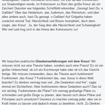
zur Staatsreligion wurde, im Kolosseum zu Rom das große Kreuz als ein
Zeichen! Darunter war folgendes Schriftbild erkennbar:
„Gesiegt hast Du, o
Galiläer!“
Über das Heidentum, das Judentum, das Römertum, und über
alles andere auch, hast Du gesiegt, o Galiläer! Auf Golgatha haben
zunächst einmal Tod, Hässlichkeit und Böses triumphiert, doch dann
siegte ,das Kreuz‘. Ja, der Sieg über alle Hässlichkeit und Schwierigkeit!
Wie viel Leid trug sich in der Arena des Kolosseums zu!
Wir brauchen praktische
Glaubenserfahrungen mit dem Kreuz
! Wir
müssen nicht nur eine Theorie haben, sondern auch eine Praxis! Es ist ein
großer Unterschied, ob ich ein Kochrezept habe oder ob ich das Gericht
fertige. Wir müssen innewerden, dass die Theorie auch funktioniert!
Funktioniert ,das Kreuz‘? Funktioniert das, was Jesus in diese Welt
brachte? Zu denken vermag man viel.
„Die Gedanken sind frei“
, sagte
einmal ein Dichterfürst. Aber
funktionieren
diese Gedanken auch?
Das
ist
mir wichtig. Funktionieren die Pläne? Ich vermag großartige Pläne zu
schmieden und große Dinge zu planen, aber lassen sich diese Pläne und
Prinzipien auch umsetzen? Gesetze zu machen vermag jeder, aber sie in
Kraft treten zu lassen und dadurch etwas zu bewirken, nicht. Zu Denken