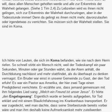
will, dass allen Menschen geholfen werde und
alle
zur Erkenntnis der
Wahrheit gelangen. (Siehe 1 Tim 2,4) Zu Lebzeiten wird es ihnen nicht
gelingen, sich zur Erkenntnis der Wahrheit durchzuringen, aber in der
Todesstunde immer! Denn da gelingt es ihnen nicht mehr, davonzulaufen
oder irgendetwas zu verrichten. Sie
müssen
sich der Wahrheit stellen. Sie
sind im Koma.
Ich hörte von Leuten, die sich im
Koma
befanden, wie sie nach dem Herrn
riefen. So schnell stirbt ein Mensch nicht, weil der Todeskampf ein paar
Sekunden, Minuten oder gar Stunden währt, da der Atem anhält, die
Durchblutung nachlässt und mehr stattfindet, als du überhaupt zu denken
vermagst. Ein Bruder war einst in unserer Gemeinde zu Gast, der den Tod
erfuhr! Es war ein Pastor aus Amerika, der hier zwei Tage einen
Predigtdienst verrichtete. Er erzählte uns, dass jemand gemeinsam mit
ihm folgendes Lied sang:
„Welch ein Freund ist unser Jesus“
. Er hörte
„den
Engelsgesang
“. Eigentlich wurde er bereits aufgegeben, für Tod
erklärt und mit einem Blaulichtfahrzeug ins Krankenhaus transportiert. Er
war zugedeckt, weil man dachte, dass seine Sterbestunde bereits vorbei
wäre und man ihm deshalb keine Aufmerksamkeit mehr zuteilwerden