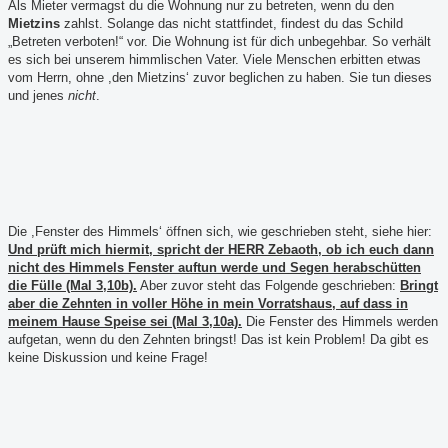
Als Mieter vermagst du die Wohnung nur zu betreten, wenn du den
Mietzins
zahlst. Solange das nicht stattfindet, findest du das Schild
„Betreten verboten!“ vor. Die Wohnung ist für dich unbegehbar. So verhält
es sich bei unserem himmlischen Vater. Viele Menschen erbitten etwas
vom Herrn, ohne ,den Mietzins‘ zuvor beglichen zu haben. Sie tun dieses
und jenes
nicht
.
Die ,Fenster des Himmels‘ öffnen sich, wie geschrieben steht, siehe hier:
Und prüft mich hiermit, spricht der HERR Zebaoth, ob ich euch dann
nicht des Himmels Fenster auftun werde und Segen herabschütten
die Fülle (Mal 3,10b).
Aber zuvor steht das Folgende geschrieben:
Bringt
aber die Zehnten in voller Höhe in mein Vorratshaus, auf dass in
meinem Hause Speise sei (Mal 3,10a).
Die Fenster des Himmels werden
aufgetan, wenn du den Zehnten bringst! Das ist kein Problem!
Da gibt es
keine Diskussion und keine Frage!