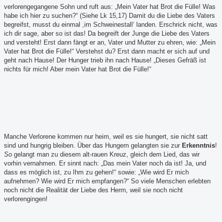
verlorengegangene Sohn und ruft aus: „Mein Vater hat Brot die Fülle! Was
habe ich hier zu suchen?“ (Siehe Lk 15,17) Damit du die Liebe des Vaters
begreifst, musst du einmal ,im Schweinestall‘ landen. Erschrick nicht, was
ich dir sage, aber so ist das! Da begreift der Junge die Liebe des Vaters
und versteht! Erst dann fängt er an, Vater und Mutter zu ehren, wie: „Mein
Vater hat Brot die Fülle!“ Verstehst du? Erst dann macht er sich auf und
geht nach Hause! Der Hunger trieb ihn nach Hause! „Dieses Gefräß ist
nichts für mich! Aber mein Vater hat Brot die Fülle!“
Manche Verlorene kommen nur heim, weil es sie hungert, sie nicht satt
sind und hungrig bleiben. Über das Hungern gelangten sie zur
Erkenntnis
!
So
gelangt man zu diesem alt-rauen Kreuz, gleich dem Lied, das wir
vorhin vernahmen. Er sinnt nach: „Das mein Vater noch da ist! Ja, und
dass es möglich ist, zu Ihm zu gehen!“ sowie: „Wie wird Er mich
aufnehmen? Wie wird Er mich empfangen?“ So viele Menschen erlebten
noch nicht die Realität der Liebe des Herrn, weil sie noch nicht
verlorengingen!