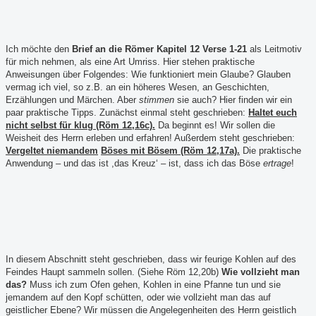
Ich möchte den
Brief an die Römer Kapitel 12 Verse 1-21
als Leitmotiv
für mich nehmen, als eine Art Umriss. Hier stehen praktische
Anweisungen über Folgendes: Wie funktioniert mein Glaube? Glauben
vermag ich viel, so z.B. an ein höheres Wesen, an Geschichten,
Erzählungen und Märchen. Aber
stimmen
sie auch? Hier finden wir ein
paar praktische Tipps. Zunächst einmal steht geschrieben:
Haltet euch
nicht selbst für klug (Röm 12,16c).
Da beginnt es! Wir sollen die
Weisheit des Herrn erleben und erfahren! Außerdem steht geschrieben:
Vergeltet niemandem
Böses mit Bösem (Röm 12,17a).
Die praktische
Anwendung – und das ist ,das Kreuz‘ – ist, dass ich das Böse
ertrage
!
In diesem Abschnitt steht geschrieben, dass wir feurige Kohlen auf des
Feindes Haupt sammeln sollen. (Siehe Röm 12,20b)
Wie vollzieht man
das?
Muss ich zum Ofen gehen, Kohlen in eine Pfanne tun und sie
jemandem auf den Kopf schütten, oder wie vollzieht man das auf
geistlicher Ebene? Wir müssen die Angelegenheiten des Herrn geistlich