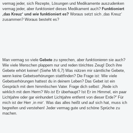
vermag jeder, sich Rezepte, Lösungen und Medikamente auszudenken
vermag jeder, aber
funktioniert
dieses Medikament auch?
Funktioniert
,das Kreuz‘ und
wie
funktioniert es?
Woraus setzt sich ,das Kreuz‘
zusammen? Woraus besteht es?
Man vermag so viele
Gebete
zu sprechen, aber
funktionieren
sie auch?
Wie viele Menschen plappern nur und reden törichtes Zeug! Doch ihre
Gebete erhört keiner! (Siehe Mt 6,7) Was nützen mir sämtliche Gebete,
wenn keine Gebetserhörungen stattfinden? Die Frage ist: Wie viele
Gebetserhörungen hattest du in deinem Leben? Das Gebet ist ein
Gespräch mit dem himmlischen Vater. Frage dich selbst: „Rede ich
wirklich mit dem Herrn? Wo
ist
Er überhaupt? Ist Er im Himmel, ein paar
Lichtjahre oder gar einhundert Lichtjahre entfernt von dieser Erde?“ Für
mich ist der Herr ,in mir‘. Was das alles heißt und auf sich hat, muss ich
begreifen und verstehen! Jeder vermag gute und schöne Sprüche zu
machen.