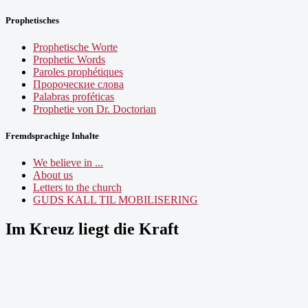
Prophetisches
Prophetische Worte
Prophetic Words
Paroles prophétiques
Пророческие слова
Palabras proféticas
Prophetie von Dr. Doctorian
Fremdsprachige Inhalte
We believe in ...
About us
Letters to the church
GUDS KALL TIL MOBILISERING
Im Kreuz liegt die Kraft