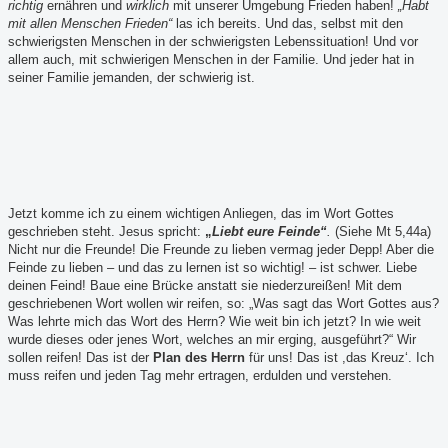
richtig
ernähren und
wirklich
mit unserer Umgebung Frieden haben!
„
Habt
mit allen Menschen Frieden“
las ich bereits. Und das, selbst mit den
schwierigsten Menschen in der schwierigsten Lebenssituation! Und vor
allem auch, mit schwierigen Menschen in der Familie. Und jeder hat in
seiner Familie jemanden, der schwierig ist.
Jetzt komme ich zu einem wichtigen Anliegen, das im Wort Gottes
geschrieben steht. Jesus spricht:
„
Liebt eure Feinde“
.
(Siehe Mt 5,44a)
Nicht nur die Freunde! Die Freunde zu lieben vermag jeder Depp! Aber die
Feinde zu lieben – und das zu lernen ist so wichtig! – ist schwer. Liebe
deinen Feind! Baue eine Brücke anstatt sie niederzureißen! Mit dem
geschriebenen Wort wollen wir reifen, so: „Was sagt das Wort Gottes aus?
Was lehrte mich das Wort des Herrn? Wie weit bin ich jetzt? In wie weit
wurde dieses oder jenes Wort, welches an mir erging, ausgeführt?“ Wir
sollen reifen! Das ist der
Plan des Herrn
für uns! Das ist ,das Kreuz‘. Ich
muss reifen und jeden Tag mehr ertragen, erdulden und verstehen.