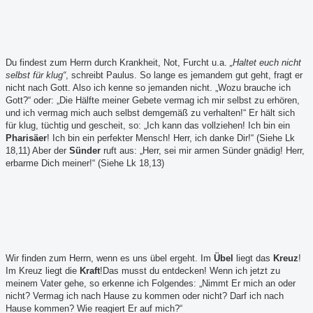
Du findest zum Herrn durch Krankheit, Not, Furcht u.a.
„Haltet euch nicht
selbst für klug“
, schreibt Paulus. So lange es jemandem gut geht, fragt er
nicht nach Gott. Also ich kenne so jemanden nicht. „Wozu brauche ich
Gott?“ oder: „Die Hälfte meiner Gebete vermag ich mir selbst zu erhören,
und ich vermag mich auch selbst demgemäß zu verhalten!“ Er hält sich
für klug, tüchtig und gescheit, so: „Ich kann das vollziehen! Ich bin ein
Pharisäer
! Ich bin ein perfekter Mensch! Herr, ich danke Dir!“ (Siehe Lk
18,11) Aber der
Sünder
ruft aus: „Herr, sei mir armen Sünder gnädig! Herr,
erbarme Dich meiner!“ (Siehe Lk 18,13)
Wir finden zum Herrn, wenn es uns übel ergeht. Im
Übel
liegt das
Kreuz
!
Im Kreuz liegt die
Kraft
!Das musst du entdecken! Wenn ich jetzt zu
meinem Vater gehe, so erkenne ich Folgendes: „Nimmt Er mich an oder
nicht? Vermag ich nach Hause zu kommen oder nicht? Darf ich nach
Hause kommen? Wie reagiert Er auf mich?“