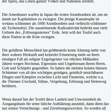
der Spreu, das Leben ganzer Völker und Nationen zerstört.
Die Amerikaner warfen in Japan die ersten Atombomben ab, um sie
damit zur Kapitulation zu zwingen. Die jetzige Katastrophe ist
weitaus schlimmer als 1000 Atombomben und vielleicht schlimmer
als Tschernobyl. Die ausströmende Radioaktivität bedroht nun viele
Gebiete des „Erlösungssternes“ Erde. Jetzt will der Teufel auch
diese Nation in die Knie zwingen.
Die gefallene Menschheit hat größtenteils keine Ahnung mehr von
ihrer wahren Herkunft und keinerlei Erinnerung mehr an ihren
einstigen Fall als seligste Engelsgeister vor etlichen Milliarden
Jahren wegen Hochmut, Eigensinn und Ungehorsam ihrem Herrn,
Gott und Schöpfer gegenüber. So haben die meisten keinen blassen
Schimmer von all den wichtigen geistigen, geistlich unsichtbaren
Dingen und Kämpfen zwischen Licht und Finsternis, welche u.a.
die Themen Urschuld, Sühne, Vergebung, Erlösung und Heimweg
berühren.
Wenn darauf hin der Teufel diese Lauheit und Unwissenheit als
Ausgangsbasis für seine falsche Aufklärung ausnützt, dann dient das
nur seinen Vernichtungs - und Zerstörungszwecken. So werden all