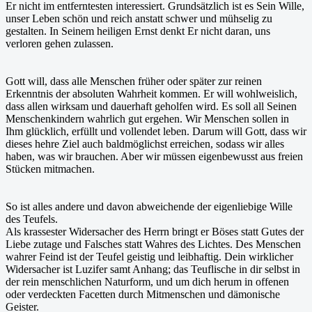
Er nicht im entferntesten interessiert. Grundsätzlich ist es Sein Wille,
unser Leben schön und reich anstatt schwer und mühselig zu
gestalten. In Seinem heiligen Ernst denkt Er nicht daran, uns
verloren gehen zulassen.
Gott will, dass alle Menschen früher oder später zur reinen
Erkenntnis der absoluten Wahrheit kommen. Er will wohlweislich,
dass allen wirksam und dauerhaft geholfen wird. Es soll all Seinen
Menschenkindern wahrlich gut ergehen. Wir Menschen sollen in
Ihm glücklich, erfüllt und vollendet leben. Darum will Gott, dass wir
dieses hehre Ziel auch baldmöglichst erreichen, sodass wir alles
haben, was wir brauchen. Aber wir müssen eigenbewusst aus freien
Stücken mitmachen.
So ist alles andere und davon abweichende der eigenliebige Wille
des Teufels.
Als krassester Widersacher des Herrn bringt er Böses statt Gutes der
Liebe zutage und Falsches statt Wahres des Lichtes. Des Menschen
wahrer Feind ist der Teufel geistig und leibhaftig. Dein wirklicher
Widersacher ist Luzifer samt Anhang; das Teuflische in dir selbst in
der rein menschlichen Naturform, und um dich herum in offenen
oder verdeckten Facetten durch Mitmenschen und dämonische
Geister.