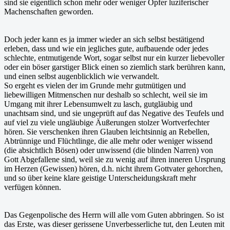
sind sie eigentlich schon mehr oder weniger Opfer luziferischer
Machenschaften geworden.
Doch jeder kann es ja immer wieder an sich selbst bestätigend
erleben, dass und wie ein jegliches gute, aufbauende oder jedes
schlechte, entmutigende Wort, sogar selbst nur ein kurzer liebevoller
oder ein böser garstiger Blick einen so ziemlich stark berühren kann,
und einen selbst augenblicklich wie verwandelt.
So ergeht es vielen der im Grunde mehr gutmütigen und
liebewilligen Mitmenschen nur deshalb so schlecht, weil sie im
Umgang mit ihrer Lebensumwelt zu lasch, gutgläubig und
unachtsam sind, und sie ungeprüft auf das Negative des Teufels und
auf viel zu viele ungläubige Äußerungen stolzer Wortverfechter
hören. Sie verschenken ihren Glauben leichtsinnig an Rebellen,
Abtrünnige und Flüchtlinge, die alle mehr oder weniger wissend
(die absichtlich Bösen) oder unwissend (die blinden Narren) von
Gott Abgefallene sind, weil sie zu wenig auf ihren inneren Ursprung
im Herzen (Gewissen) hören, d.h. nicht ihrem Gottvater gehorchen,
und so über keine klare geistige Unterscheidungskraft mehr
verfügen können.
Das Gegenpolische des Herrn will alle vom Guten abbringen. So ist
das Erste, was dieser gerissene Unverbesserliche tut, den Leuten mit