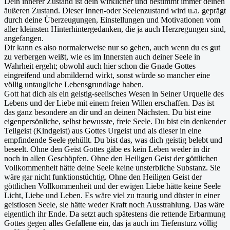
Dein innerer Zustand ist dein wirklicher und bestimmt immer deinen
äußeren Zustand. Dieser Innen-oder Seelenzustand wird u.a. geprägt
durch deine Überzeugungen, Einstellungen und Motivationen vom
aller kleinsten Hinterhintergedanken, die ja auch Herzregungen sind,
angefangen.
Dir kann es also normalerweise nur so gehen, auch wenn du es gut
zu verbergen weißt, wie es im Innersten auch deiner Seele in
Wahrheit ergeht; obwohl auch hier schon die Gnade Gottes
eingreifend und abmildernd wirkt, sonst würde so mancher eine
völlig untaugliche Lebensgrundlage haben.
Gott hat dich als ein geistig-seelisches Wesen in Seiner Urquelle des
Lebens und der Liebe mit einem freien Willen erschaffen. Das ist
das ganz besondere an dir und an deinen Nächsten. Du bist eine
eigenpersönliche, selbst bewusste, freie Seele. Du bist ein denkender
Teilgeist (Kindgeist) aus Gottes Urgeist und als dieser in eine
empfindende Seele gehüllt. Du bist das, was dich geistig belebt und
beseelt. Ohne den Geist Gottes gäbe es kein Leben weder in dir
noch in allen Geschöpfen. Ohne den Heiligen Geist der göttlichen
Vollkommenheit hätte deine Seele keine unsterbliche Substanz. Sie
wäre gar nicht funktionstüchtig. Ohne den Heiligen Geist der
göttlichen Vollkommenheit und der ewigen Liebe hätte keine Seele
Licht, Liebe und Leben. Es wäre viel zu traurig und düster in einer
geistlosen Seele, sie hätte weder Kraft noch Ausstrahlung. Das wäre
eigentlich ihr Ende. Da setzt auch spätestens die rettende Erbarmung
Gottes gegen alles Gefallene ein, das ja auch im Tiefensturz völlig