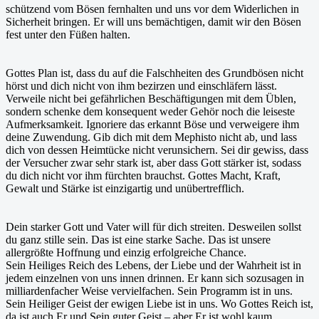
schützend vom Bösen fernhalten und uns vor dem Widerlichen in
Sicherheit bringen. Er will uns bemächtigen, damit wir den Bösen
fest unter den Füßen halten.
Gottes Plan ist, dass du auf die Falschheiten des Grundbösen nicht
hörst und dich nicht von ihm bezirzen und einschläfern lässt.
Verweile nicht bei gefährlichen Beschäftigungen mit dem Üblen,
sondern schenke dem konsequent weder Gehör noch die leiseste
Aufmerksamkeit. Ignoriere das erkannt Böse und verweigere ihm
deine Zuwendung. Gib dich mit dem Mephisto nicht ab, und lass
dich von dessen Heimtücke nicht verunsichern. Sei dir gewiss, dass
der Versucher zwar sehr stark ist, aber dass Gott stärker ist, sodass
du dich nicht vor ihm fürchten brauchst. Gottes Macht, Kraft,
Gewalt und Stärke ist einzigartig und unübertrefflich.
Dein starker Gott und Vater will für dich streiten. Desweilen sollst
du ganz stille sein. Das ist eine starke Sache. Das ist unsere
allergrößte Hoffnung und einzig erfolgreiche Chance.
Sein Heiliges Reich des Lebens, der Liebe und der Wahrheit ist in
jedem einzelnen von uns innen drinnen. Er kann sich sozusagen in
milliardenfacher Weise vervielfachen. Sein Programm ist in uns.
Sein Heiliger Geist der ewigen Liebe ist in uns. Wo Gottes Reich ist,
da ist auch Er und Sein guter Geist – aber Er ist wohl kaum