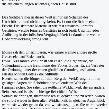
die auf einem langen Rückweg nach Hause sind.
Das Sichtbare hier in dieser Welt ist nur ein Schatten des
Unsichtbaren und nicht umgekehrt. Es ist nur die Schale einer
Frucht. Die sichtbare Materie ist wie fest erstarrtes, unreifes
Geistiges, welche feineres Geistiges in sich birgt. Und mit jeder
Auflösung in der irdischen Vergänglichkeit ist damit eine weitere
Höherentwicklung ermöglicht.
Moses sah den Unsichtbaren, wie einige wenige andere große
Geistseelen auf Erden auch.
Etwa 1500 Jahren vor Christi sah er u.a. die Ergebnisse, die
Vollendung und die Belohnung des Volkes Gottes. Er, als Vertreter
der Ordnung, einer der ersten göttlichen Grundeigenschaften,
sah das Modell Gottes - die Stifthütte.
Ebenso sahen die Jünger auf dem Berg der Verklärung mit ihren
geistigen Augen die Schönheit der vollendeten Welt des
Himmelreiches. Sie sahen die göttliche Wirklichkeit, die ein anderer
Seins-zustand ist als die hiesige fleischliche Welt.
Sobald sie anfingen, materialistisch zu denken und zu reden, waren
sie sofort wieder in ihrer alten Wirklichkeit. In gleichen Augenblick
waren sie wieder genau da, von wo sie ausgingen. Sie waren wieder