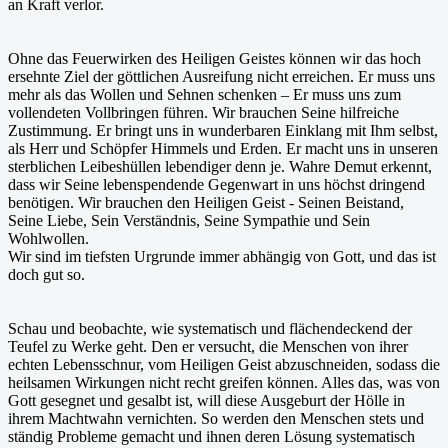
an Kraft verlor.
Ohne das Feuerwirken des Heiligen Geistes können wir das hoch
ersehnte Ziel der göttlichen Ausreifung nicht erreichen. Er muss uns
mehr als das Wollen und Sehnen schenken – Er muss uns zum
vollendeten Vollbringen führen. Wir brauchen Seine hilfreiche
Zustimmung. Er bringt uns in wunderbaren Einklang mit Ihm selbst,
als Herr und Schöpfer Himmels und Erden. Er macht uns in unseren
sterblichen Leibeshüllen lebendiger denn je. Wahre Demut erkennt,
dass wir Seine lebenspendende Gegenwart in uns höchst dringend
benötigen. Wir brauchen den Heiligen Geist - Seinen Beistand,
Seine Liebe, Sein Verständnis, Seine Sympathie und Sein
Wohlwollen.
Wir sind im tiefsten Urgrunde immer abhängig von Gott, und das ist
doch gut so.
Schau und beobachte, wie systematisch und flächendeckend der
Teufel zu Werke geht. Den er versucht, die Menschen von ihrer
echten Lebensschnur, vom Heiligen Geist abzuschneiden, sodass die
heilsamen Wirkungen nicht recht greifen können. Alles das, was von
Gott gesegnet und gesalbt ist, will diese Ausgeburt der Hölle in
ihrem Machtwahn vernichten. So werden den Menschen stets und
ständig Probleme gemacht und ihnen deren Lösung systematisch