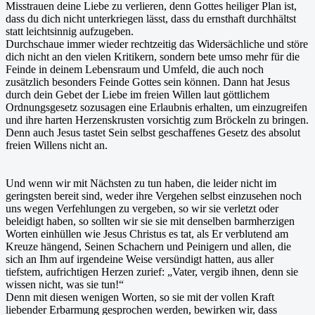
Misstrauen deine Liebe zu verlieren, denn Gottes heiliger Plan ist,
dass du dich nicht unterkriegen lässt, dass du ernsthaft durchhältst
statt leichtsinnig aufzugeben.
Durchschaue immer wieder rechtzeitig das Widersächliche und störe
dich nicht an den vielen Kritikern, sondern bete umso mehr für die
Feinde in deinem Lebensraum und Umfeld, die auch noch
zusätzlich besonders Feinde Gottes sein können. Dann hat Jesus
durch dein Gebet der Liebe im freien Willen laut göttlichem
Ordnungsgesetz sozusagen eine Erlaubnis erhalten, um einzugreifen
und ihre harten Herzenskrusten vorsichtig zum Bröckeln zu bringen.
Denn auch Jesus tastet Sein selbst geschaffenes Gesetz des absolut
freien Willens nicht an.
Und wenn wir mit Nächsten zu tun haben, die leider nicht im
geringsten bereit sind, weder ihre Vergehen selbst einzusehen noch
uns wegen Verfehlungen zu vergeben, so wir sie verletzt oder
beleidigt haben, so sollten wir sie sie mit denselben barmherzigen
Worten einhüllen wie Jesus Christus es tat, als Er verblutend am
Kreuze hängend, Seinen Schachern und Peinigern und allen, die
sich an Ihm auf irgendeine Weise versündigt hatten, aus aller
tiefstem, aufrichtigen Herzen zurief: „Vater, vergib ihnen, denn sie
wissen nicht, was sie tun!“
Denn mit diesen wenigen Worten, so sie mit der vollen Kraft
liebender Erbarmung gesprochen werden, bewirken wir, dass