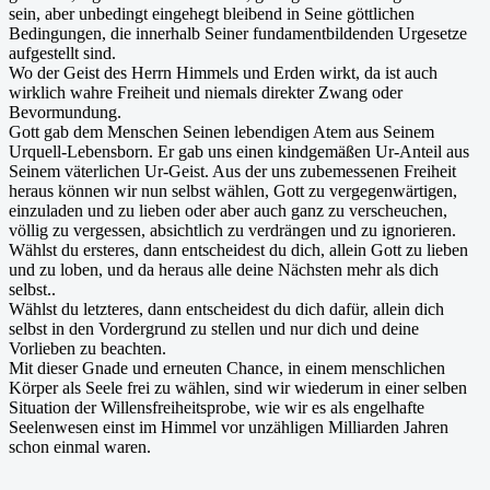
sein, aber unbedingt eingehegt bleibend in Seine göttlichen
Bedingungen, die innerhalb Seiner fundamentbildenden Urgesetze
aufgestellt sind.
Wo der Geist des Herrn Himmels und Erden wirkt, da ist auch
wirklich wahre Freiheit und niemals direkter Zwang oder
Bevormundung.
Gott gab dem Menschen Seinen lebendigen Atem aus Seinem
Urquell-Lebensborn. Er gab uns einen kindgemäßen Ur-Anteil aus
Seinem väterlichen Ur-Geist. Aus der uns zubemessenen Freiheit
heraus können wir nun selbst wählen, Gott zu vergegenwärtigen,
einzuladen und zu lieben oder aber auch ganz zu verscheuchen,
völlig zu vergessen, absichtlich zu verdrängen und zu ignorieren.
Wählst du ersteres, dann entscheidest du dich, allein Gott zu lieben
und zu loben, und da heraus alle deine Nächsten mehr als dich
selbst..
Wählst du letzteres, dann entscheidest du dich dafür, allein dich
selbst in den Vordergrund zu stellen und nur dich und deine
Vorlieben zu beachten.
Mit dieser Gnade und erneuten Chance, in einem menschlichen
Körper als Seele frei zu wählen, sind wir wiederum in einer selben
Situation der Willensfreiheitsprobe, wie wir es als engelhafte
Seelenwesen einst im Himmel vor unzähligen Milliarden Jahren
schon einmal waren.