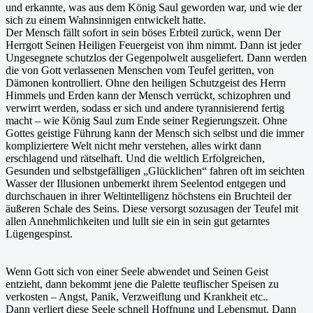
und erkannte, was aus dem König Saul geworden war, und wie der
sich zu einem Wahnsinnigen entwickelt hatte.
Der Mensch fällt sofort in sein böses Erbteil zurück, wenn Der
Herrgott Seinen Heiligen Feuergeist von ihm nimmt. Dann ist jeder
Ungesegnete schutzlos der Gegenpolwelt ausgeliefert. Dann werden
die von Gott verlassenen Menschen vom Teufel geritten, von
Dämonen kontrolliert. Ohne den heiligen Schutzgeist des Herrn
Himmels und Erden kann der Mensch verrückt, schizophren und
verwirrt werden, sodass er sich und andere tyrannisierend fertig
macht – wie König Saul zum Ende seiner Regierungszeit. Ohne
Gottes geistige Führung kann der Mensch sich selbst und die immer
kompliziertere Welt nicht mehr verstehen, alles wirkt dann
erschlagend und rätselhaft. Und die weltlich Erfolgreichen,
Gesunden und selbstgefälligen „Glücklichen“ fahren oft im seichten
Wasser der Illusionen unbemerkt ihrem Seelentod entgegen und
durchschauen in ihrer Weltintelligenz höchstens ein Bruchteil der
äußeren Schale des Seins. Diese versorgt sozusagen der Teufel mit
allen Annehmlichkeiten und lullt sie ein in sein gut getarntes
Lügengespinst.
Wenn Gott sich von einer Seele abwendet und Seinen Geist
entzieht, dann bekommt jene die Palette teuflischer Speisen zu
verkosten – Angst, Panik, Verzweiflung und Krankheit etc..
Dann verliert diese Seele schnell Hoffnung und Lebensmut. Dann