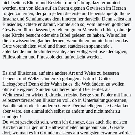
nicht seitens Eltern und Erzieher durch Übung dazu ermuntert
werden, um von klein auf an ihrem eigenen Gewissen im Herzen
folgen zu lernen, der ja in jedem die erste und lebenslange göttliche
Instanz und Schulung aus dem Inneren her darstellt. Denn selbst ein
Einsiedler, achtete er darauf, könnte sich so, vom inneren göttlichen
Gewissen führen lassend, zu einem guten Menschen bilden, ohne je
eine Kirche besucht oder eine Bibel gelesen zu haben. Wie sollen
die Unwissenden glauben lernen, wenn ihnen ununterbrochen das
Gute vorenthalten wird und ihnen stattdessen spannende ,
ablenkende und hochinteressante, aber völlig wertlose Ideologien,
Philosophien und Phraseologien aufgetischt werden.
Es sind Illusionen, auf eine andere Art und Weise zu besseren
Lebens- und Weltzuständen zu gelangen als durch Gottes
Liebsgebote! Denn eitler Wahn ist es, die Welt ändern zu wollen,
ohne die eigenen Sünden zu überwinden! Die Teufel, als
Weltmenschen wirkend, drucken riesige Berge von Papier mit ihren
selbstzerstörerischen Illusionen voll, ob in Unterhaltungsromanen,
Fachliteratur oder in anderen Genre. Der naheliegendste Gedanken
aber wäre, erst einmal sich selbst zu ändern und nicht mehr zu
sündigen!
Du wirst geschockt sein, wenn ich dir sage, dass auch die meisten
Kirchen auf Lügen und Halbwahrheiten aufgebaut sind. Gerade
dort, wo man es im Grunde meistens am wenigsten erwarten würde.