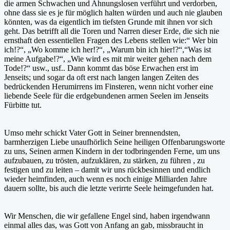
die armen Schwachen und Ahnungslosen verführt und verdorben,
ohne dass sie es je für möglich halten würden und auch nie glauben
könnten, was da eigentlich im tiefsten Grunde mit ihnen vor sich
geht. Das betrifft all die Toren und Narren dieser Erde, die sich nie
ernsthaft den essentiellen Fragen des Lebens stellen wie:“ Wer bin
ich!?“, „Wo komme ich her!?“, „Warum bin ich hier!?“,“Was ist
meine Aufgabe!?“, „Wie wird es mit mir weiter gehen nach dem
Tode!?“ usw., usf.. Dann kommt das böse Erwachen erst im
Jenseits; und sogar da oft erst nach langen langen Zeiten des
bedrückenden Herumirrens im Finsteren, wenn nicht vorher eine
liebende Seele für die erdgebundenen armen Seelen im Jenseits
Fürbitte tut.
Umso mehr schickt Vater Gott in Seiner brennendsten,
barmherzigen Liebe unaufhörlich Seine heiligen Offenbarungsworte
zu uns, Seinen armen Kindern in der todbringenden Ferne, um uns
aufzubauen, zu trösten, aufzuklären, zu stärken, zu führen , zu
festigen und zu leiten – damit wir uns rückbesinnen und endlich
wieder heimfinden, auch wenn es noch einige Milliarden Jahre
dauern sollte, bis auch die letzte verirrte Seele heimgefunden hat.
Wir Menschen, die wir gefallene Engel sind, haben irgendwann
einmal alles das, was Gott von Anfang an gab, missbraucht in