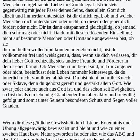
Menschen dargebrachte Liebe im Grunde egal. Ist dir stets
gegenwärtig mit jeder Faser deines Seins, dass allein Gott dich
allzeit und immerdar unterstützt, ist dir ehrlich egal, ob und welche
Menschen dich unterstützen oder nicht, ob dieser oder jener dich
fördert oder nicht. Dir ist dann entspannend gleichgültig, ob jemand
dich sehr mag oder nicht. Da du mit dieser erlösenden Einstellung
nicht auf bestimmte Menschen oder Umstände angewiesen bist, ob
sie
dir nun helfen wollen und können oder eben nicht, bist du
vollkommen frei und weißt genau, dass, wenn sie dich verlassen, dir
dein lieber Gott rechtzeitig stets andere Freunde und Förderer in
dein Leben bringt. Ob Menschen nun bereit sind, mit dir zu gehen
oder nicht, beeinflusst dein Leben nunmehr keineswegs, da du
innerlich nicht von ihnen abhängst. Du bist nicht mehr ihr Knecht
oder Sklave, denn du gehörst gereift und gestärkt allein Gott. Wie
zwar jeder andere auch aus Gott ist, und das schon seit Ewigkeiten,
so bist du als ein lebendig Glaubender Ihm aber aktiv und freiwillig
gefolgt und somit unter Seinem besonderen Schutz und Segen voller
Gnaden.
Wenn dir diese göttliche Gewissheit durch Liebe, Erkenntnis und
Übung allgegenwärtig bewusst ist und bleibt und wie zu einer
zweiten Haut bzw. Natur geworden ist oder sitzt wie das ABC und
das 1X1 aus der Schulzeit, dann nimmst du jede beliebige,