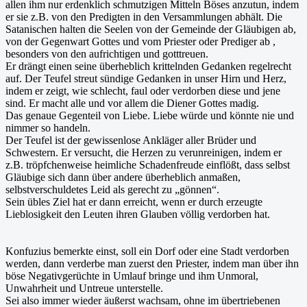
allen ihm nur erdenklich schmutzigen Mitteln Böses anzutun, indem
er sie z.B. von den Predigten in den Versammlungen abhält. Die
Satanischen halten die Seelen von der Gemeinde der Gläubigen ab,
von der Gegenwart Gottes und vom Priester oder Prediger ab ,
besonders von den aufrichtigen und gotttreuen.
Er drängt einen seine überheblich krittelnden Gedanken regelrecht
auf. Der Teufel streut sündige Gedanken in unser Hirn und Herz,
indem er zeigt, wie schlecht, faul oder verdorben diese und jene
sind. Er macht alle und vor allem die Diener Gottes madig.
Das genaue Gegenteil von Liebe. Liebe würde und könnte nie und
nimmer so handeln.
Der Teufel ist der gewissenlose Ankläger aller Brüder und
Schwestern. Er versucht, die Herzen zu verunreinigen, indem er
z.B. tröpfchenweise heimliche Schadenfreude einflößt, dass selbst
Gläubige sich dann über andere überheblich anmaßen,
selbstverschuldetes Leid als gerecht zu „gönnen“.
Sein übles Ziel hat er dann erreicht, wenn er durch erzeugte
Lieblosigkeit den Leuten ihren Glauben völlig verdorben hat.
Konfuzius bemerkte einst, soll ein Dorf oder eine Stadt verdorben
werden, dann verderbe man zuerst den Priester, indem man über ihn
böse Negativgerüchte in Umlauf bringe und ihm Unmoral,
Unwahrheit und Untreue unterstelle.
Sei also immer wieder äußerst wachsam, ohne im übertriebenen