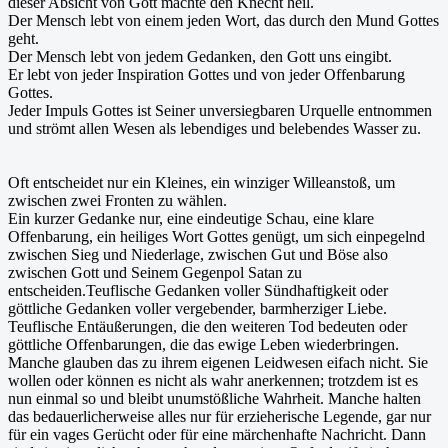
dieser Absicht von Gott machte den Knecht heil.
Der Mensch lebt von einem jeden Wort, das durch den Mund Gottes
geht.
Der Mensch lebt von jedem Gedanken, den Gott uns eingibt.
Er lebt von jeder Inspiration Gottes und von jeder Offenbarung
Gottes.
Jeder Impuls Gottes ist Seiner unversiegbaren Urquelle entnommen
und strömt allen Wesen als lebendiges und belebendes Wasser zu.
Oft entscheidet nur ein Kleines, ein winziger Willeanstoß, um
zwischen zwei Fronten zu wählen.
Ein kurzer Gedanke nur, eine eindeutige Schau, eine klare
Offenbarung, ein heiliges Wort Gottes genügt, um sich einpegelnd
zwischen Sieg und Niederlage, zwischen Gut und Böse also
zwischen Gott und Seinem Gegenpol Satan zu
entscheiden.Teuflische Gedanken voller Sündhaftigkeit oder
göttliche Gedanken voller vergebender, barmherziger Liebe.
Teuflische Entäußerungen, die den weiteren Tod bedeuten oder
göttliche Offenbarungen, die das ewige Leben wiederbringen.
Manche glauben das zu ihrem eigenen Leidwesen eifach nicht. Sie
wollen oder können es nicht als wahr anerkennen; trotzdem ist es
nun einmal so und bleibt unumstößliche Wahrheit. Manche halten
das bedauerlicherweise alles nur für erzieherische Legende, gar nur
für ein vages Gerücht oder für eine märchenhafte Nachricht. Dann