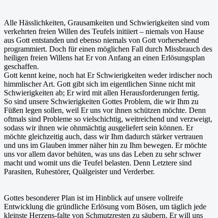
Alle Hässlichkeiten, Grausamkeiten und Schwierigkeiten sind vom
verkehrten freien Willen des Teufels initiiert – niemals von Hause
aus Gott entstanden und ebenso niemals von Gott vorhersehend
programmiert. Doch für einen möglichen Fall durch Missbrauch des
heiligen freien Willens hat Er von Anfang an einen Erlösungsplan
geschaffen.
Gott kennt keine, noch hat Er Schwierigkeiten weder irdischer noch
himmlischer Art. Gott gibt sich im eigentlichen Sinne nicht mit
Schwierigkeiten ab; Er wird mit allen Herausforderungen fertig.
So sind unsere Schwierigkeiten Gottes Problem, die wir Ihm zu
Füßen legen sollen, weil Er uns vor ihnen schützen möchte. Denn
oftmals sind Probleme so vielschichtig, weitreichend und verzweigt,
sodass wir ihnen wie ohnmächtig ausgeliefert sein können. Er
möchte gleichzeitig auch, dass wir Ihm dadurch stärker vertrauen
und uns im Glauben immer näher hin zu Ihm bewegen. Er möchte
uns vor allem davor behüten, was uns das Leben zu sehr schwer
macht und womit uns die Teufel belasten. Denn Letztere sind
Parasiten, Ruhestörer, Quälgeister und Verderber.
Gottes besonderer Plan ist im Hinblick auf unsere vollreife
Entwicklung die gründliche Erlösung vom Bösen, um täglich jede
kleinste Herzens-falte von Schmutzresten zu säubern. Er will uns