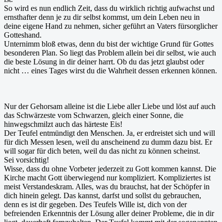
So wird es nun endlich Zeit, dass du wirklich richtig aufwachst und
ernsthafter denn je zu dir selbst kommst, um dein Leben neu in
deine eigene Hand zu nehmen, sicher geführt an Vaters fürsorglicher
Gotteshand.
Unternimm bloß etwas, denn du bist der wichtige Grund für Gottes
besonderen Plan. So liegt das Problem allein bei dir selbst, wie auch
die beste Lösung in dir deiner harrt. Ob du das jetzt glaubst oder
nicht … eines Tages wirst du die Wahrheit dessen erkennen können.
Nur der Gehorsam alleine ist die Liebe aller Liebe und löst auf auch
das Schwärzeste vom Schwarzen, gleich einer Sonne, die
hinwegschmilzt auch das härteste Eis!
Der Teufel entmündigt den Menschen. Ja, er erdreistet sich und will
für dich Messen lesen, weil du anscheinend zu dumm dazu bist. Er
will sogar für dich beten, weil du das nicht zu können scheinst.
Sei vorsichtig!
Wisse, dass du ohne Vorbeter jederzeit zu Gott kommen kannst. Die
Kirche macht Gott überwiegend nur kompliziert. Kompliziertes ist
meist Verstandeskram. Alles, was du brauchst, hat der Schöpfer in
dich hinein gelegt. Das kannst, darfst und sollst du gebrauchen,
denn es ist dir gegeben. Des Teufels Wille ist, dich von der
befreienden Erkenntnis der Lösung aller deiner Probleme, die in dir