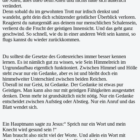
die Alten; alles blieb beim Alten und nichts hatte sich äußerlich
verändert.
Denn sobald du im gewohnten Trott nur irdisch denkst und
wandelst, geht dein dich schützender geistlicher Überblick verloren.
Reagierst du naturgemäß aus deinem nur menschlichen Schalensein,
verlierst du die Frucht der geistigen Innensicht. Und das geht ganz
geschwind. So schnell, wie du in einer anderen Welt sein kannst, so
flugs kannst du wieder zurückkommen.
Du solltest die Gesetze des Gottesreiches immer besser kennen
lernen. Es ist nämlich gut zu wissen, wie Sein Himmelreich im
Urgrundaufbau eigentlich funktioniert. Zwischen Himmel und Hölle
steht zwar nur ein Gedanke, aber es ist und bleibt doch ein
himmelweiter Unterschied zwischen beiden Reichen.
Überall ist nur Geist, ist Gedanke. Der Gedanke ist etwas pur
Geistiges. Man kann also nur mit geistigen Fähigkeiten ausgestattet
denken. Denn mehr ist grundsätzlich nicht nötig. Nur ein Gedanke
entscheidet zwischen Aufstieg oder Abstieg. Nur ein Anruf und das
Blatt wendet sich.
Ein Hauptmann sagte zu Jesus:“ Sprich nur ein Wort und mein
Knecht wird gesund sein !“
Man braucht also nicht viel der Worte. Und allein ein Wort mit