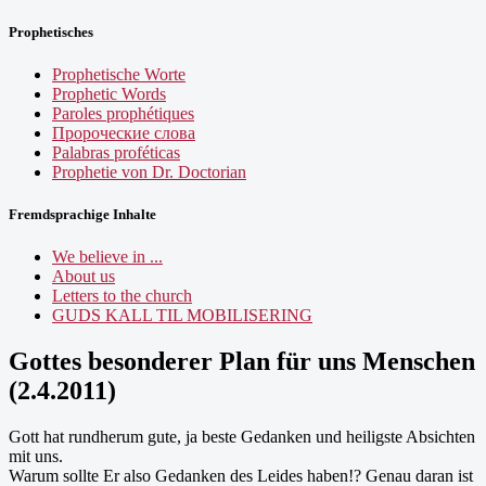
Prophetisches
Prophetische Worte
Prophetic Words
Paroles prophétiques
Пророческие слова
Palabras proféticas
Prophetie von Dr. Doctorian
Fremdsprachige Inhalte
We believe in ...
About us
Letters to the church
GUDS KALL TIL MOBILISERING
Gottes besonderer Plan für uns Menschen
(2.4.2011)
Gott hat rundherum gute, ja beste Gedanken und heiligste Absichten
mit uns.
Warum sollte Er also Gedanken des Leides haben!? Genau daran ist