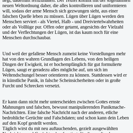
liegt, dauerhaft fernzuhalten. Der Teufel kommt mit der sogenannten
neuen Weltordnung daher, die alles kontrollieren und uniformieren
will, sodass der arme Mensch sich gezwungen sieht, aus einer
falschen Quelle leben zu müssen. Lügen über Lügen werden den
Menschen serviert - als Viertel, Halb - und Dreiviertelwahrheiten
oder als Volllüge pur. Offen oder getarnt, angesichts der Vielzahl
und der Verflechtungen der Lügen, ist das kaum noch für eine
Menschen durchschaubar.
Und weil der gefallene Mensch zumeist keine Vorstellungen mehr
hat von den wahren Grundlagen des Lebens, von den heiligen
Dingen der Ewigkeit, ist er hochempfänglich für gut formulierte
Lügen, saugt er geradezu alles mögliche auf, um sich im
Weltendschungel besser orientieren zu können. Stattdessen wird er
in künstliche Panik, in falsche Scheinsicherheiten oder in große
Furcht und Schrecken versetzt.
Er kann dann nicht mehr unterscheiden zwischen Gottes ernste
Mahnungen und falschen, bewusst manipulierenden Panikmache-
Nachrichten. Eine falsche Nachricht nach der anderen, etliche
bedrohliche Gerüchte und Falschdaten; und schon kann dein Leben
auf den Kopf gestellt werden.
Täglich wirst du mit neu auftauchenden, gezielt ausgewählten