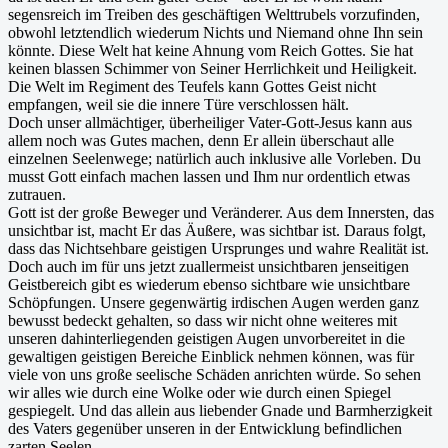
segensreich im Treiben des geschäftigen Welttrubels vorzufinden,
obwohl letztendlich wiederum Nichts und Niemand ohne Ihn sein
könnte. Diese Welt hat keine Ahnung vom Reich Gottes. Sie hat
keinen blassen Schimmer von Seiner Herrlichkeit und Heiligkeit.
Die Welt im Regiment des Teufels kann Gottes Geist nicht
empfangen, weil sie die innere Türe verschlossen hält.
Doch unser allmächtiger, überheiliger Vater-Gott-Jesus kann aus
allem noch was Gutes machen, denn Er allein überschaut alle
einzelnen Seelenwege; natürlich auch inklusive alle Vorleben. Du
musst Gott einfach machen lassen und Ihm nur ordentlich etwas
zutrauen.
Gott ist der große Beweger und Veränderer. Aus dem Innersten, das
unsichtbar ist, macht Er das Äußere, was sichtbar ist. Daraus folgt,
dass das Nichtsehbare geistigen Ursprunges und wahre Realität ist.
Doch auch im für uns jetzt zuallermeist unsichtbaren jenseitigen
Geistbereich gibt es wiederum ebenso sichtbare wie unsichtbare
Schöpfungen. Unsere gegenwärtig irdischen Augen werden ganz
bewusst bedeckt gehalten, so dass wir nicht ohne weiteres mit
unseren dahinterliegenden geistigen Augen unvorbereitet in die
gewaltigen geistigen Bereiche Einblick nehmen können, was für
viele von uns große seelische Schäden anrichten würde. So sehen
wir alles wie durch eine Wolke oder wie durch einen Spiegel
gespiegelt. Und das allein aus liebender Gnade und Barmherzigkeit
des Vaters gegenüber unseren in der Entwicklung befindlichen
zarten Seelen,