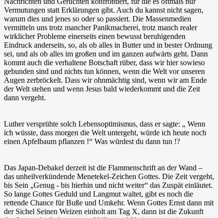
Nachrichten und Gerüchten konfrontiert, für die es oftmals nur
Vermutungen statt Erklärungen gibt. Auch du kannst nicht sagen,
warum dies und jenes so oder so passiert. Die Massenmedien
vermitteln uns trotz mancher Panikmacherei, trotz manch realer
wirklicher Probleme einerseits einen bewusst beruhigenden
Eindruck anderseits, so, als ob alles in Butter und in bester Ordnung
sei, und als ob alles im großen und im ganzen aufwärts geht. Dann
kommt auch die verhaltene Botschaft rüber, dass wir hier sowieso
gebunden sind und nichts tun können, wenn die Welt vor unseren
Augen zerbröckelt. Dass wir ohnmächtig sind, wenn wir am Ende
der Welt stehen und wenn Jesus bald wiederkommt und die Zeit
dann vergeht.
Luther versprühte solch Lebensoptimismus, dass er sagte: „ Wenn
ich wüsste, dass morgen die Welt untergeht, würde ich heute noch
einen Apfelbaum pflanzen !“ Was würdest du dann tun !?
Das Japan-Debakel derzeit ist die Flammenschrift an der Wand –
das unheilverkündende Menetekel-Zeichen Gottes. Die Zeit vergeht,
bis Sein „Genug - bis hierhin und nicht weiter“ das Zuspät einläutet.
So lange Gottes Geduld und Langmut waltet, gibt es noch die
rettende Chance für Buße und Umkehr. Wenn Gottes Ernst dann mit
der Sichel Seinen Weizen einholt am Tag X, dann ist die Zukunft