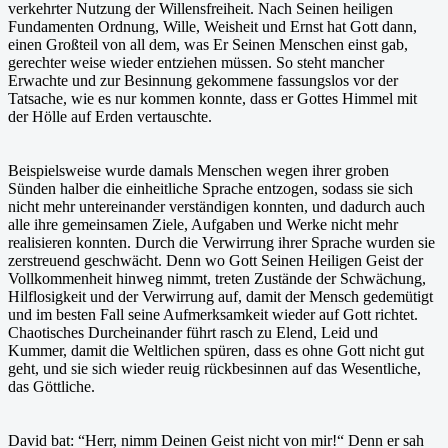
verkehrter Nutzung der Willensfreiheit. Nach Seinen heiligen
Fundamenten Ordnung, Wille, Weisheit und Ernst hat Gott dann,
einen Großteil von all dem, was Er Seinen Menschen einst gab,
gerechter weise wieder entziehen müssen. So steht mancher
Erwachte und zur Besinnung gekommene fassungslos vor der
Tatsache, wie es nur kommen konnte, dass er Gottes Himmel mit
der Hölle auf Erden vertauschte.
Beispielsweise wurde damals Menschen wegen ihrer groben
Sünden halber die einheitliche Sprache entzogen, sodass sie sich
nicht mehr untereinander verständigen konnten, und dadurch auch
alle ihre gemeinsamen Ziele, Aufgaben und Werke nicht mehr
realisieren konnten. Durch die Verwirrung ihrer Sprache wurden sie
zerstreuend geschwächt. Denn wo Gott Seinen Heiligen Geist der
Vollkommenheit hinweg nimmt, treten Zustände der Schwächung,
Hilflosigkeit und der Verwirrung auf, damit der Mensch gedemütigt
und im besten Fall seine Aufmerksamkeit wieder auf Gott richtet.
Chaotisches Durcheinander führt rasch zu Elend, Leid und
Kummer, damit die Weltlichen spüren, dass es ohne Gott nicht gut
geht, und sie sich wieder reuig rückbesinnen auf das Wesentliche,
das Göttliche.
David bat: “Herr, nimm Deinen Geist nicht von mir!“ Denn er sah