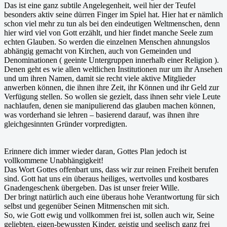
Das ist eine ganz subtile Angelegenheit, weil hier der Teufel
besonders aktiv seine dürren Finger im Spiel hat. Hier hat er nämlich
schon viel mehr zu tun als bei den eindeutigen Weltmenschen, denn
hier wird viel von Gott erzählt, und hier findet manche Seele zum
echten Glauben. So werden die einzelnen Menschen ahnungslos
abhängig gemacht von Kirchen, auch von Gemeinden und
Denominationen ( geeinte Untergruppen innerhalb einer Religion ).
Denen geht es wie allen weltlichen Institutionen nur um ihr Ansehen
und um ihren Namen, damit sie recht viele aktive Mitglieder
anwerben können, die ihnen ihre Zeit, ihr Können und ihr Geld zur
Verfügung stellen. So wollen sie gezielt, dass ihnen sehr viele Leute
nachlaufen, denen sie manipulierend das glauben machen können,
was vorderhand sie lehren – basierend darauf, was ihnen ihre
gleichgesinnten Gründer vorpredigten.
Erinnere dich immer wieder daran, Gottes Plan jedoch ist
vollkommene Unabhängigkeit!
Das Wort Gottes offenbart uns, dass wir zur reinen Freiheit berufen
sind. Gott hat uns ein überaus heiliges, wertvolles und kostbares
Gnadengeschenk übergeben. Das ist unser freier Wille.
Der bringt natürlich auch eine überaus hohe Verantwortung für sich
selbst und gegenüber Seinen Mitmenschen mit sich.
So, wie Gott ewig und vollkommen frei ist, sollen auch wir, Seine
geliebten, eigen-bewussten Kinder, geistig und seelisch ganz frei