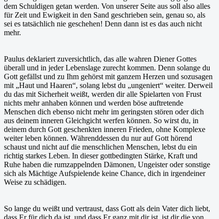
dem Schuldigen getan werden. Von unserer Seite aus soll also alles
für Zeit und Ewigkeit in den Sand geschrieben sein, genau so, als
sei es tatsächlich nie geschehen! Denn dann ist es das auch nicht
mehr.
Paulus deklariert zuversichtlich, das alle wahren Diener Gottes
überall und in jeder Lebenslage zurecht kommen. Denn solange du
Gott gefällst und zu Ihm gehörst mit ganzem Herzen und sozusagen
mit „Haut und Haaren“, solang lebst du „ungeniert“ weiter. Derweil
du das mit Sicherheit weißt, werden dir alle Spielarten von Frust
nichts mehr anhaben können und werden böse auftretende
Menschen dich ebenso nicht mehr im geringsten stören oder dich
aus deinem inneren Gleichgicht werfen können. So wirst du, in
deinem durch Gott geschenkten inneren Frieden, ohne Komplexe
weiter leben können. Währenddessen du nur auf Gott hörend
schaust und nicht auf die menschlichen Menschen, lebst du ein
richtig starkes Leben. In dieser gottbedingten Stärke, Kraft und
Ruhe haben die rumzappelnden Dämonen, Ungeister oder sonstige
sich als Mächtige Aufspielende keine Chance, dich in irgendeiner
Weise zu schädigen.
So lange du weißt und vertraust, dass Gott als dein Vater dich liebt,
dass Er für dich da ist, und dass Er ganz mit dir ist, ist dir die von