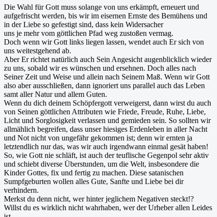
Die Wahl für Gott muss solange von uns erkämpft, erneuert und
aufgefrischt werden, bis wir im eisernen Ernste des Bemühens und
in der Liebe so gefestigt sind, dass kein Widersacher
uns je mehr vom göttlichen Pfad weg zustoßen vermag.
Doch wenn wir Gott links liegen lassen, wendet auch Er sich von
uns weitestgehend ab.
Aber Er richtet natürlich auch Sein Angesicht augenblicklich wieder
zu uns, sobald wir es wünschen und ersehnen. Doch alles nach
Seiner Zeit und Weise und allein nach Seinem Maß. Wenn wir Gott
also aber ausschließen, dann ignoriert uns parallel auch das Leben
samt aller Natur und allem Guten.
Wenn du dich deinem Schöpfergott verweigerst, dann wirst du auch
von Seinen göttlichen Attributen wie Friede, Freude, Ruhe, Liebe,
Licht und Sorglosigkeit verlassen und gemieden sein. So sollten wir
allmählich begreifen, dass unser hiesiges Erdenleben in aller Nacht
und Not nicht von ungefähr gekommen ist; denn wir ernten ja
letztendlich nur das, was wir auch irgendwann einmal gesät haben!
So, wie Gott nie schläft, ist auch der teuflische Gegenpol sehr aktiv
und schiebt diverse Überstunden, um die Welt, insbesondere die
Kinder Gottes, fix und fertig zu machen. Diese satanischen
Sumpfgeburten wollen alles Gute, Sanfte und Liebe bei dir
verhindern.
Merkst du denn nicht, wer hinter jeglichem Negativen steckt!?
Willst du es wirklich nicht wahrhaben, wer der Urheber allen Leides
ist.