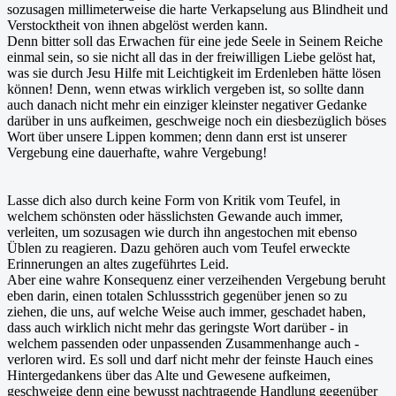
sozusagen millimeterweise die harte Verkapselung aus Blindheit und
Verstocktheit von ihnen abgelöst werden kann.
Denn bitter soll das Erwachen für eine jede Seele in Seinem Reiche
einmal sein, so sie nicht all das in der freiwilligen Liebe gelöst hat,
was sie durch Jesu Hilfe mit Leichtigkeit im Erdenleben hätte lösen
können! Denn, wenn etwas wirklich vergeben ist, so sollte dann
auch danach nicht mehr ein einziger kleinster negativer Gedanke
darüber in uns aufkeimen, geschweige noch ein diesbezüglich böses
Wort über unsere Lippen kommen; denn dann erst ist unserer
Vergebung eine dauerhafte, wahre Vergebung!
Lasse dich also durch keine Form von Kritik vom Teufel, in
welchem schönsten oder hässlichsten Gewande auch immer,
verleiten, um sozusagen wie durch ihn angestochen mit ebenso
Üblen zu reagieren. Dazu gehören auch vom Teufel erweckte
Erinnerungen an altes zugeführtes Leid.
Aber eine wahre Konsequenz einer verzeihenden Vergebung beruht
eben darin, einen totalen Schlussstrich gegenüber jenen so zu
ziehen, die uns, auf welche Weise auch immer, geschadet haben,
dass auch wirklich nicht mehr das geringste Wort darüber - in
welchem passenden oder unpassenden Zusammenhange auch -
verloren wird. Es soll und darf nicht mehr der feinste Hauch eines
Hintergedankens über das Alte und Gewesene aufkeimen,
geschweige denn eine bewusst nachtragende Handlung gegenüber