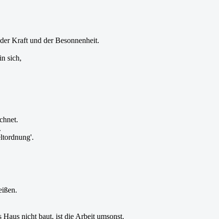
 der Kraft und der Besonnenheit.
n sich,
chnet.
.
ltordnung'.
eißen.
aus nicht baut, ist die Arbeit umsonst.