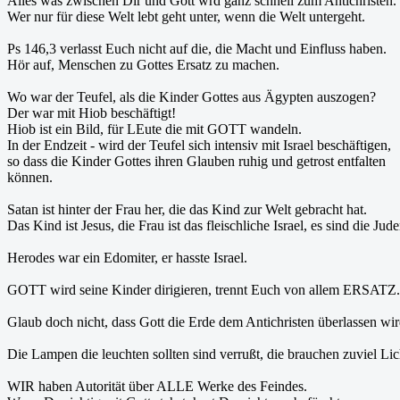
Alles was zwischen Dir und Gott wrd ganz schnell zum Antichristen.
Wer nur für diese Welt lebt geht unter, wenn die Welt untergeht.
Ps 146,3 verlasst Euch nicht auf die, die Macht und Einfluss haben.
Hör auf, Menschen zu Gottes Ersatz zu machen.
Wo war der Teufel, als die Kinder Gottes aus Ägypten auszogen?
Der war mit Hiob beschäftigt!
Hiob ist ein Bild, für LEute die mit GOTT wandeln.
In der Endzeit - wird der Teufel sich intensiv mit Israel beschäftigen,
so dass die Kinder Gottes ihren Glauben ruhig und getrost entfalten
können.
Satan ist hinter der Frau her, die das Kind zur Welt gebracht hat.
Das Kind ist Jesus, die Frau ist das fleischliche Israel, es sind die Jude
Herodes war ein Edomiter, er hasste Israel.
GOTT wird seine Kinder dirigieren, trennt Euch von allem ERSATZ.
Glaub doch nicht, dass Gott die Erde dem Antichristen überlassen wir
Die Lampen die leuchten sollten sind verrußt, die brauchen zuviel Licht
WIR haben Autorität über ALLE Werke des Feindes.