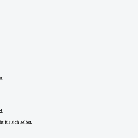
n.
d.
 für sich selbst.