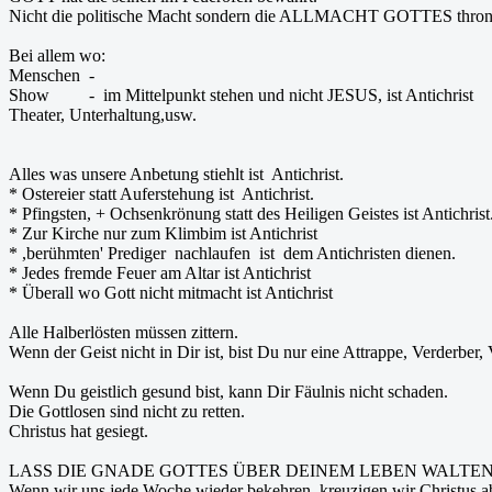
Nicht die politische Macht sondern die ALLMACHT GOTTES thront ü
Bei allem wo:
Menschen -
Show - im Mittelpunkt stehen und nicht JESUS, ist Antichrist
Theater, Unterhaltung,usw.
Alles was unsere Anbetung stiehlt ist Antichrist.
* Ostereier statt Auferstehung ist Antichrist.
* Pfingsten, + Ochsenkrönung statt des Heiligen Geistes ist Antichrist
* Zur Kirche nur zum Klimbim ist Antichrist
* ,berühmten' Prediger nachlaufen ist dem Antichristen dienen.
* Jedes fremde Feuer am Altar ist Antichrist
* Überall wo Gott nicht mitmacht ist Antichrist
Alle Halberlösten müssen zittern.
Wenn der Geist nicht in Dir ist, bist Du nur eine Attrappe, Verderber,
Wenn Du geistlich gesund bist, kann Dir Fäulnis nicht schaden.
Die Gottlosen sind nicht zu retten.
Christus hat gesiegt.
LASS DIE GNADE GOTTES ÜBER DEINEM LEBEN WALTEN
Wenn wir uns jede Woche wieder bekehren, kreuzigen wir Christus a