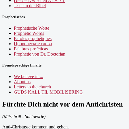
Die Zeit zwischen AT + NT
Jesus in der Bibel
Prophetisches
Prophetische Worte
Prophetic Words
Paroles prophétiques
Пророческие слова
Palabras proféticas
Prophetie von Dr. Doctorian
Fremdsprachige Inhalte
We believe in ...
About us
Letters to the church
GUDS KALL TIL MOBILISERING
Fürchte Dich nicht vor dem Antichristen
(Mitschrift - Stichworte)
Anti-Christusse kommen und gehen.