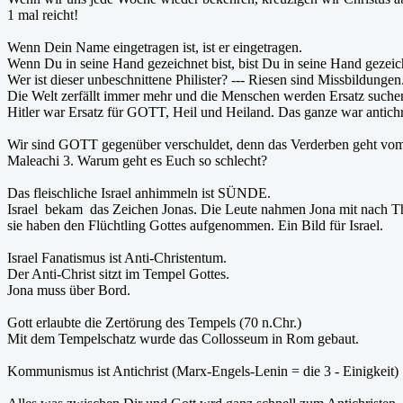
1 mal reicht!
Wenn Dein Name eingetragen ist, ist er eingetragen.
Wenn Du in seine Hand gezeichnet bist, bist Du in seine Hand gezeic
Wer ist dieser unbeschnittene Philister? --- Riesen sind Missbildungen
Die Welt zerfällt immer mehr und die Menschen werden Ersatz suchen f
Hitler war Ersatz für GOTT, Heil und Heiland. Das ganze war antichri
Wir sind GOTT gegenüber verschuldet, denn das Verderben geht vom
Maleachi 3. Warum geht es Euch so schlecht?
Das fleischliche Israel anhimmeln ist SÜNDE.
Israel bekam das Zeichen Jonas. Die Leute nahmen Jona mit nach Th
sie haben den Flüchtling Gottes aufgenommen. Ein Bild für Israel.
Israel Fanatismus ist Anti-Christentum.
Der Anti-Christ sitzt im Tempel Gottes.
Jona muss über Bord.
Gott erlaubte die Zertörung des Tempels (70 n.Chr.)
Mit dem Tempelschatz wurde das Collosseum in Rom gebaut.
Kommunismus ist Antichrist (Marx-Engels-Lenin = die 3 - Einigkeit)