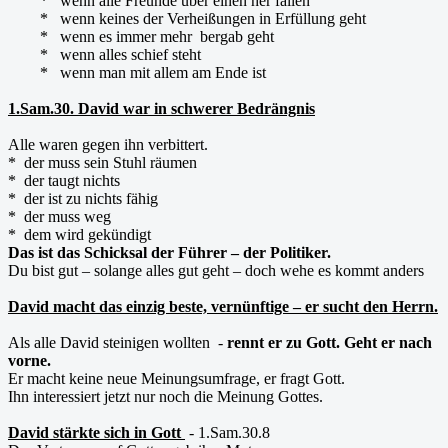
* wenn alle Freunde über einen her fallen
* wenn keines der Verheißungen in Erfüllung geht
* wenn es immer mehr bergab geht
* wenn alles schief steht
* wenn man mit allem am Ende ist
1.Sam.30. David war in schwerer Bedrängnis
Alle waren gegen ihn verbittert.
* der muss sein Stuhl räumen
* der taugt nichts
* der ist zu nichts fähig
* der muss weg
* dem wird gekündigt
Das ist das Schicksal der Führer – der Politiker.
Du bist gut – solange alles gut geht – doch wehe es kommt anders
David macht das einzig beste, vernünftige – er sucht den Herrn.
Als alle David steinigen wollten -
rennt er zu Gott. Geht er nach
vorne.
Er macht keine neue Meinungsumfrage, er fragt Gott.
Ihn interessiert jetzt nur noch die Meinung Gottes.
David stärkte sich in Gott
- 1.Sam.30.8