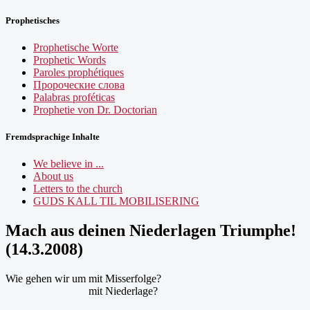
Prophetisches
Prophetische Worte
Prophetic Words
Paroles prophétiques
Пророческие слова
Palabras proféticas
Prophetie von Dr. Doctorian
Fremdsprachige Inhalte
We believe in ...
About us
Letters to the church
GUDS KALL TIL MOBILISERING
Mach aus deinen Niederlagen Triumphe!
(14.3.2008)
Wie gehen wir um mit Misserfolge?
mit Niederlage?