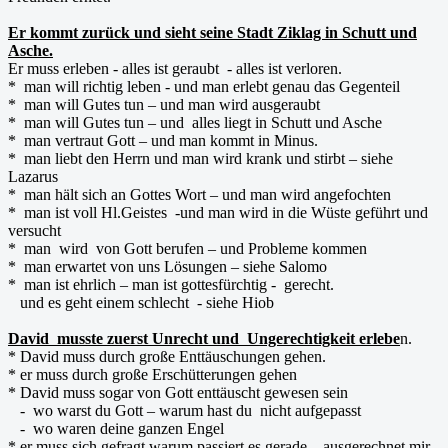
Er kommt zurück und sieht seine Stadt Ziklag in Schutt und
Asche.
Er muss erleben - alles ist geraubt - alles ist verloren.
* man will richtig leben - und man erlebt genau das Gegenteil
* man will Gutes tun – und man wird ausgeraubt
* man will Gutes tun – und alles liegt in Schutt und Asche
* man vertraut Gott – und man kommt in Minus.
* man liebt den Herrn und man wird krank und stirbt – siehe
Lazarus
* man hält sich an Gottes Wort – und man wird angefochten
* man ist voll Hl.Geistes -und man wird in die Wüste geführt und
versucht
* man wird von Gott berufen – und Probleme kommen
* man erwartet von uns Lösungen – siehe Salomo
* man ist ehrlich – man ist gottesfürchtig - gerecht.
und es geht einem schlecht - siehe Hiob
David musste zuerst Unrecht und Ungerechtigkeit erlebe
n.
* David muss durch große Enttäuschungen gehen.
* er muss durch große Erschütterungen gehen
* David muss sogar von Gott enttäuscht gewesen sein
- wo warst du Gott – warum hast du nicht aufgepasst
- wo waren deine ganzen Engel
* er muss sich gefragt warum passiert es gerade – ausgerechnet mir