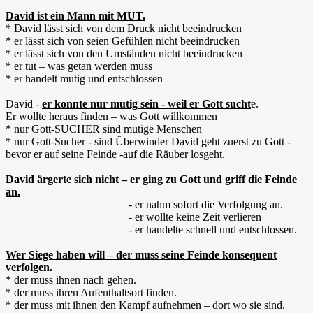
David ist ein Mann mit MUT.
* David lässt sich von dem Druck nicht beeindrucken
* er lässt sich von seien Gefühlen nicht beeindrucken
* er lässt sich von den Umständen nicht beeindrucken
* er tut – was getan werden muss
* er handelt mutig und entschlossen
David -
er konnte nur mutig sein - weil er Gott sucht
e.
Er wollte heraus finden – was Gott willkommen
* nur Gott-SUCHER sind mutige Menschen
* nur Gott-Sucher - sind Überwinder David geht zuerst zu Gott -
bevor er auf seine Feinde -auf die Räuber losgeht.
David ärgerte sich nicht – er ging zu Gott und griff die Feinde
an.
- er nahm sofort die Verfolgung an.
- er wollte keine Zeit verlieren
- er handelte schnell und entschlossen.
Wer Siege haben will – der muss seine Feinde konsequent
verfolgen.
* der muss ihnen nach gehen.
* der muss ihren Aufenthaltsort finden.
* der muss mit ihnen den Kampf aufnehmen – dort wo sie sind.