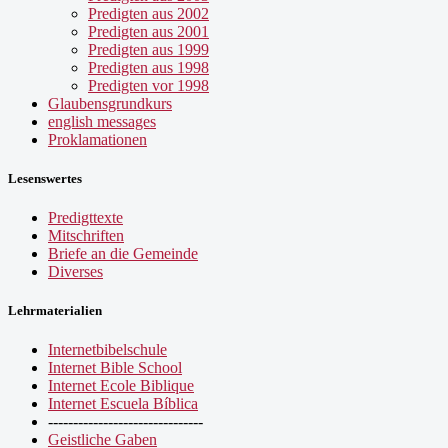
Predigten aus 2002
Predigten aus 2001
Predigten aus 1999
Predigten aus 1998
Predigten vor 1998
Glaubensgrundkurs
english messages
Proklamationen
Lesenswertes
Predigttexte
Mitschriften
Briefe an die Gemeinde
Diverses
Lehrmaterialien
Internetbibelschule
Internet Bible School
Internet Ecole Biblique
Internet Escuela Bíblica
-------------------------------
Geistliche Gaben