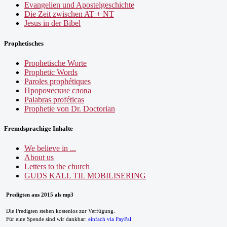
Evangelien und Apostelgeschichte
Die Zeit zwischen AT + NT
Jesus in der Bibel
Prophetisches
Prophetische Worte
Prophetic Words
Paroles prophétiques
Пророческие слова
Palabras proféticas
Prophetie von Dr. Doctorian
Fremdsprachige Inhalte
We believe in ...
About us
Letters to the church
GUDS KALL TIL MOBILISERING